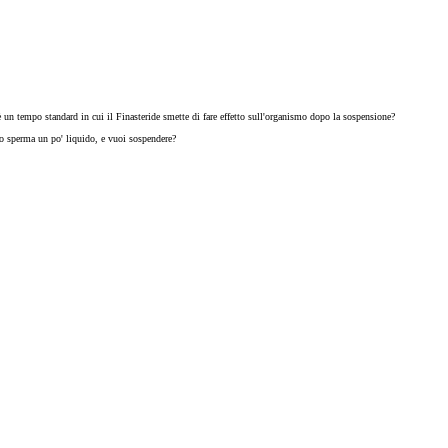
è un tempo standard in cui il Finasteride smette di fare effetto sull'organismo dopo la sospensione?
 lo sperma un po' liquido, e vuoi sospendere?