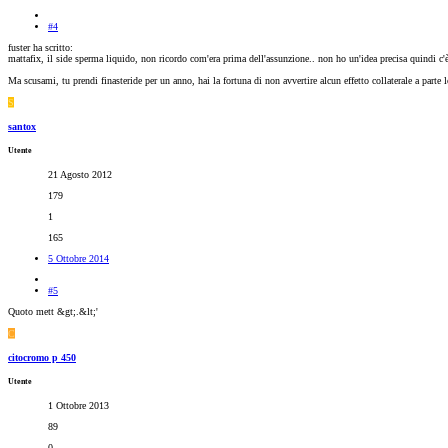
#4
fuster ha scritto:
mattafix, il side sperma liquido, non ricordo com'era prima dell'assunzione.. non ho un'idea precisa quindi c'
Ma scusami, tu prendi finasteride per un anno, hai la fortuna di non avvertire alcun effetto collaterale a parte
S
santox
Utente
21 Agosto 2012
179
1
165
5 Ottobre 2014
#5
Quoto mett &gt;.&lt;'
C
citocromo p 450
Utente
1 Ottobre 2013
89
0