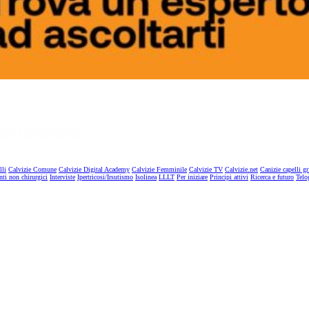
lli
Calvizie Comune
Calvizie Digital Academy
Calvizie Femminile
Calvizie TV
Calvizie.net
Canizie capelli gr
nti non chirurgici
Interviste
Ipertricosi/Irsutismo
Isolinea
LLLT
Per iniziare
Principi attivi
Ricerca e futuro
Telo