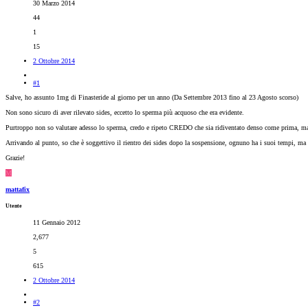
30 Marzo 2014
44
1
15
2 Ottobre 2014
#1
Salve, ho assunto 1mg di Finasteride al giorno per un anno (Da Settembre 2013 fino al 23 Agosto scorso)
Non sono sicuro di aver rilevato sides, eccetto lo sperma più acquoso che era evidente.
Purtroppo non so valutare adesso lo sperma, credo e ripeto CREDO che sia ridiventato denso come prima, ma 
Arrivando al punto, so che è soggettivo il rientro dei sides dopo la sospensione, ognuno ha i suoi tempi, ma 
Grazie!
M
mattafix
Utente
11 Gennaio 2012
2,677
5
615
2 Ottobre 2014
#2