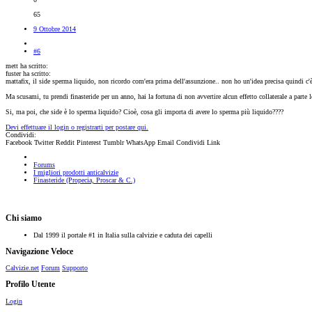
65
9 Ottobre 2014
#6
mett ha scritto:
fuster ha scritto:
mattafix, il side sperma liquido, non ricordo com'era prima dell'assunzione.. non ho un'idea precisa quindi c'
Ma scusami, tu prendi finasteride per un anno, hai la fortuna di non avvertire alcun effetto collaterale a parte
Si, ma poi, che side è lo sperma liquido? Cioè, cosa gli importa di avere lo sperma più liquido????
Devi effettuare il login o registrarti per postare qui.
Condividi:
Facebook
Twitter
Reddit
Pinterest
Tumblr
WhatsApp
Email
Condividi
Link
Forums
I migliori prodotti anticalvizie
Finasteride (Propecia, Proscar & C.)
Chi siamo
Dal 1999 il portale #1 in Italia sulla calvizie e caduta dei capelli
Navigazione Veloce
Calvizie.net
Forum
Supporto
Profilo Utente
Login