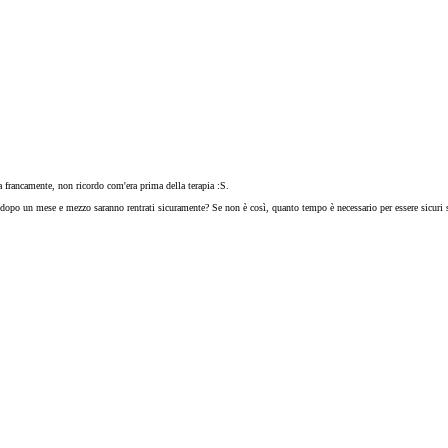
francamente, non ricordo com'era prima della terapia :S.
dopo un mese e mezzo saranno rentrati sicuramente? Se non è così, quanto tempo è necessario per essere sicuri su