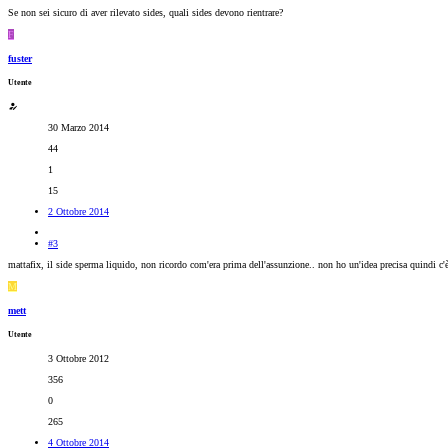
Se non sei sicuro di aver rilevato sides, quali sides devono rientrare?
F
fuster
Utente
30 Marzo 2014
44
1
15
2 Ottobre 2014
#3
mattafix, il side sperma liquido, non ricordo com'era prima dell'assunzione.. non ho un'idea precisa quindi c'
M
mett
Utente
3 Ottobre 2012
356
0
265
4 Ottobre 2014