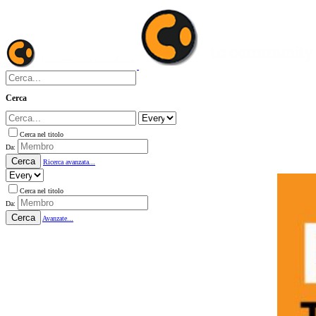
Cerca
Cerca nel titolo
Da:
Cerca
Ricerca avanzata...
Cerca nel titolo
Da:
Cerca
Avanzate...