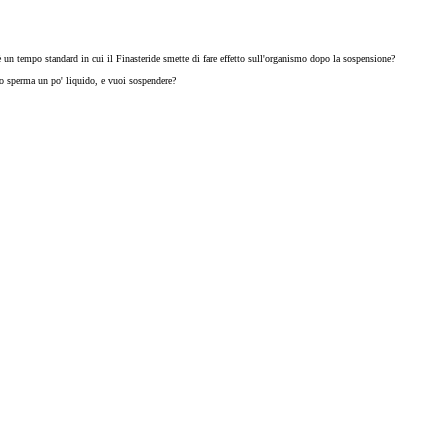
è un tempo standard in cui il Finasteride smette di fare effetto sull'organismo dopo la sospensione?
 lo sperma un po' liquido, e vuoi sospendere?