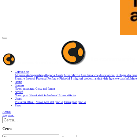
Calvizie.net
Alopecia Androgenetica
Alopecia Areata
Altre calvizie
Aree tematiche
Associazioni
Biologia dei cape
Eventi e Incontri
Featured
Forfora e Pidocchi
I migliori prodotti anticalvizie
Igiene e cura
Infoltime
Home
Forums
Nuovi messaggi
Cerca nel forum
Novità
Nuovi post
Nuovi stati in bacheca
Ultime attività
Utenti
Visitatori attuali
Nuovi post del profilo
Cerca post profilo
Shop
Accedi
Registrati
Cerca