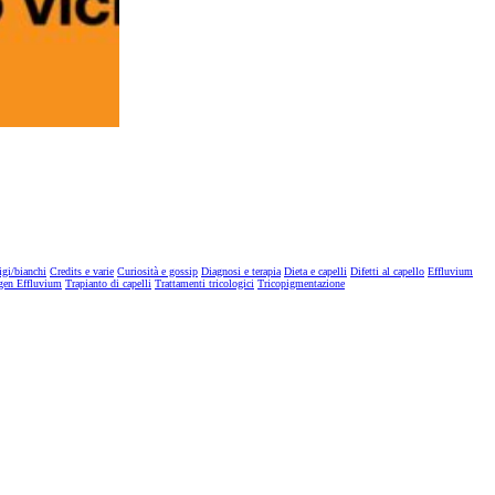
igi/bianchi
Credits e varie
Curiosità e gossip
Diagnosi e terapia
Dieta e capelli
Difetti al capello
Effluvium
gen Effluvium
Trapianto di capelli
Trattamenti tricologici
Tricopigmentazione