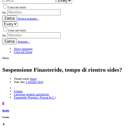
Cerca nel titolo
Da:
Cerca
Ricerca avanzata...
Cerca nel titolo
Da:
Cerca
Avanzate...
Nuovi messaggi
Cerca nel forum
Menu
Sospensione Finasteride, tempo di rientro sides?
Thread starter
fuster
Start date
2 Ottobre 2014
Forums
I migliori prodotti anticalvizie
Finasteride (Propecia, Proscar & C.)
F
fuster
Utente