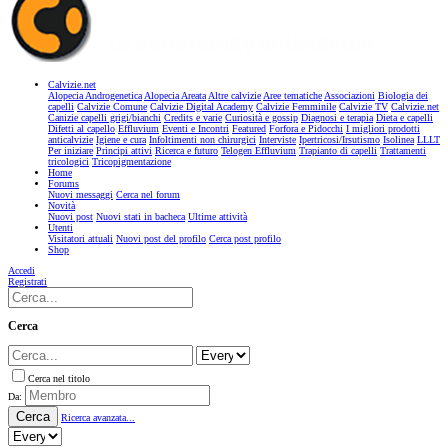
Calvizie.net
Alopecia Androgenetica
Alopecia Areata
Altre calvizie
Aree tematiche
Associazioni
Biologia dei
capelli
Calvizie Comune
Calvizie Digital Academy
Calvizie Femminile
Calvizie TV
Calvizie.net
Canizie capelli grigi/bianchi
Credits e varie
Curiosità e gossip
Diagnosi e terapia
Dieta e capelli
Difetti al capello
Effluvium
Eventi e Incontri
Featured
Forfora e Pidocchi
I migliori prodotti
anticalvizie
Igiene e cura
Infoltimenti non chirurgici
Interviste
Ipertricosi/Irsutismo
Isolinea
LLLT
Per iniziare
Principi attivi
Ricerca e futuro
Telogen Effluvium
Trapianto di capelli
Trattamenti
tricologici
Tricopigmentazione
Home
Forums
Nuovi messaggi
Cerca nel forum
Novità
Nuovi post
Nuovi stati in bacheca
Ultime attività
Utenti
Visitatori attuali
Nuovi post del profilo
Cerca post profilo
Shop
Accedi
Registrati
Cerca
Cerca nel titolo
Da:
Cerca
Ricerca avanzata...