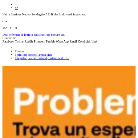
#2
Hai la funzione Nuovo Sondaggio ? E' lì che lo dovresti impostare.
Ciao
MA - r l i n
Devi effettuare il login o registrarti per postare qui.
Condividi:
Facebook
Twitter
Reddit
Pinterest
Tumblr
WhatsApp
Email
Condividi
Link
Forums
I migliori prodotti anticalvizie
Integratori, estratti naturali, vitamine & Co.