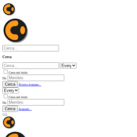
Cerca
Cerca nel titolo
Da:
Cerca
Ricerca avanzata...
Cerca nel titolo
Da:
Cerca
Avanzate...