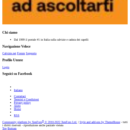
Chi siamo
Dal 1999 il portale #1 in Italia sulla calvizie e caduta dei capelli
Navigazione Veloce
Calvizie.net
Forum
Supporto
Profilo Utente
Login
Seguici su Facebook
Italiano
Contattaci
Termini e Condizioni
Privacy policy
Aiuto
Home
RSS
®
Community platform by XenForo
© 2010-2022 XenForo Ltd.
|
Style and add-ons by ThemeHouse
- tutti
i diritti riservati - riproduzione anche parziale vietata
Top
Bottom