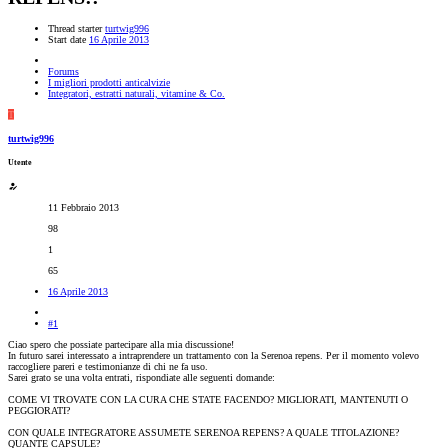
Thread starter
turtwig996
Start date
16 Aprile 2013
Forums
I migliori prodotti anticalvizie
Integratori, estratti naturali, vitamine & Co.
T
turtwig996
Utente
11 Febbraio 2013
98
1
65
16 Aprile 2013
#1
Ciao spero che possiate partecipare alla mia discussione!
In futuro sarei interessato a intraprendere un trattamento con la Serenoa repens. Per il momento volevo
raccogliere pareri e testimonianze di chi ne fa uso.
Sarei grato se una volta entrati, rispondiate alle seguenti domande:
COME VI TROVATE CON LA CURA CHE STATE FACENDO? MIGLIORATI, MANTENUTI O
PEGGIORATI?
CON QUALE INTEGRATORE ASSUMETE SERENOA REPENS? A QUALE TITOLAZIONE?
QUANTE CAPSULE?