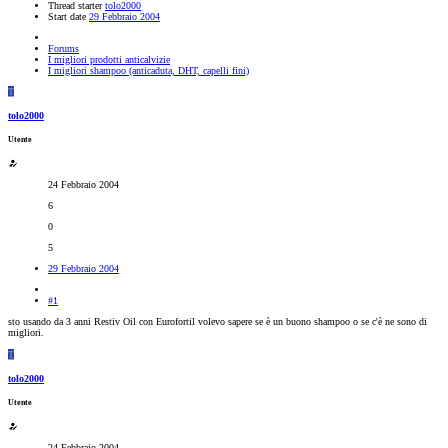
Thread starter
tolo2000
Start date
29 Febbraio 2004
Forums
I migliori prodotti anticalvizie
I migliori shampoo (anticaduta, DHT, capelli fini)
T
tolo2000
Utente
24 Febbraio 2004
6
0
5
29 Febbraio 2004
#1
sto usando da 3 anni Restiv Oil con Eurofortil volevo sapere se è un buono shampoo o se c'è ne sono di
migliori.
T
tolo2000
Utente
24 Febbraio 2004