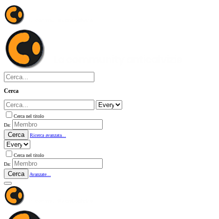
Cerca
Cerca nel titolo
Da:
Cerca
Ricerca avanzata...
Cerca nel titolo
Da:
Cerca
Avanzate...