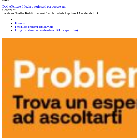
Devi effettuare il login o registrarti per postare qui.
Condividi:
Facebook
Twitter
Reddit
Pinterest
Tumblr
WhatsApp
Email
Condividi
Link
Forums
I migliori prodotti anticalvizie
I migliori shampoo (anticaduta, DHT, capelli fini)