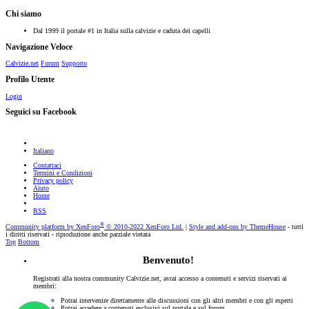
Chi siamo
Dal 1999 il portale #1 in Italia sulla calvizie e caduta dei capelli
Navigazione Veloce
Calvizie.net
Forum
Supporto
Profilo Utente
Login
Seguici su Facebook
Italiano
Contattaci
Termini e Condizioni
Privacy policy
Aiuto
Home
RSS
®
Community platform by XenForo
© 2010-2022 XenForo Ltd.
|
Style and add-ons by ThemeHouse
- tutti
i diritti riservati - riproduzione anche parziale vietata
Top
Bottom
Benvenuto!
Registrati alla nostra community Calvizie.net, avrai accesso a contenuti e servizi riservati ai
membri:
Potrai intervenire direttamente alle discussioni con gli altri membri e con gli esperti
Potrai accedere a contenuti esclusivi sul portale e sul forum