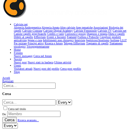
Calvizie.net
Alopecia Androgenetica
Alopecia Areata
Altre calvizie
Aree tematiche
Associazioni
Biologia dei
capelli
Calvizie Comune
Calvizie Digital Academy
Calvizie Femminile
Calvizie TV
Calvizie.net
Canizie capelli grigi/bianchi
Credits e varie
Curiosità e gossip
Diagnosi e terapia
Dieta e capelli
Difetti al capello
Effluvium
Eventi e Incontri
Featured
Forfora e Pidocchi
I migliori prodotti
anticalvizie
Igiene e cura
Infoltimenti non chirurgici
Interviste
Ipertricosi/Irsutismo
Isolinea
LLLT
Per iniziare
Principi attivi
Ricerca e futuro
Telogen Effluvium
Trapianto di capelli
Trattamenti
tricologici
Tricopigmentazione
Home
Forums
Nuovi messaggi
Cerca nel forum
Novità
Nuovi post
Nuovi stati in bacheca
Ultime attività
Utenti
Visitatori attuali
Nuovi post del profilo
Cerca post profilo
Shop
Accedi
Registrati
Cerca
Cerca nel titolo
Da:
Cerca
Ricerca avanzata...