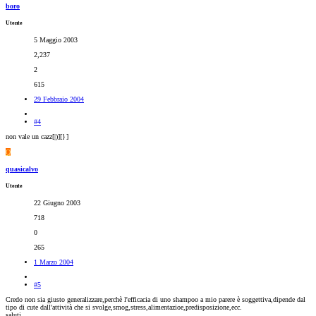
boro
Utente
5 Maggio 2003
2,237
2
615
29 Febbraio 2004
#4
non vale un cazz[|)][}
]
Q
quasicalvo
Utente
22 Giugno 2003
718
0
265
1 Marzo 2004
#5
Credo non sia giusto generalizzare,perchè l'efficacia di uno shampoo a mio parere è soggettiva,dipende dal
tipo di cute dall'attività che si svolge,smog,stress,alimentazioe,predisposizione,ecc.
saluti