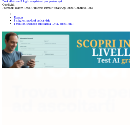
Devi effettuare il login o registrarti per postare qui.
Condividi:
Facebook
Twitter
Reddit
Pinterest
Tumblr
WhatsApp
Email
Condividi
Link
Forums
I migliori prodotti anticalvizie
I migliori shampoo (anticaduta, DHT, capelli fini)