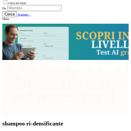
Cerca nel titolo
Da:
Cerca
Avanzate...
Menu
shampoo ri-densificante