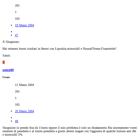
201
1
165
19 Marzo 2004
#7
X Skugnizzo:
Hai ottenuto buoni risultati in 8mesi con Liposkin,minoxidil e Nizoral?Senza Finasteride?
Saluti.
U
utente80
Utente
12 Marzo 2004
201
1
165
20 Marzo 2004
#8
Skugnizzo io prendo fina da 11mesi eppure il mio problema è solo un diradamento.Ma sinceramente vorrei
smettere di prenderla o al limite prenderla a giorni alterni magari con l'aggiunta di qualche lozione anti dht
e minoxidil 5%.