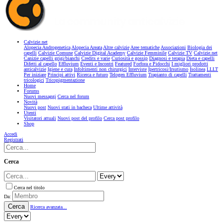
Calvizie.net
Alopecia Androgenetica
Alopecia Areata
Altre calvizie
Aree tematiche
Associazioni
Biologia dei
capelli
Calvizie Comune
Calvizie Digital Academy
Calvizie Femminile
Calvizie TV
Calvizie.net
Canizie capelli grigi/bianchi
Credits e varie
Curiosità e gossip
Diagnosi e terapia
Dieta e capelli
Difetti al capello
Effluvium
Eventi e Incontri
Featured
Forfora e Pidocchi
I migliori prodotti
anticalvizie
Igiene e cura
Infoltimenti non chirurgici
Interviste
Ipertricosi/Irsutismo
Isolinea
LLLT
Per iniziare
Principi attivi
Ricerca e futuro
Telogen Effluvium
Trapianto di capelli
Trattamenti
tricologici
Tricopigmentazione
Home
Forums
Nuovi messaggi
Cerca nel forum
Novità
Nuovi post
Nuovi stati in bacheca
Ultime attività
Utenti
Visitatori attuali
Nuovi post del profilo
Cerca post profilo
Shop
Accedi
Registrati
Cerca
Cerca nel titolo
Da:
Cerca
Ricerca avanzata...