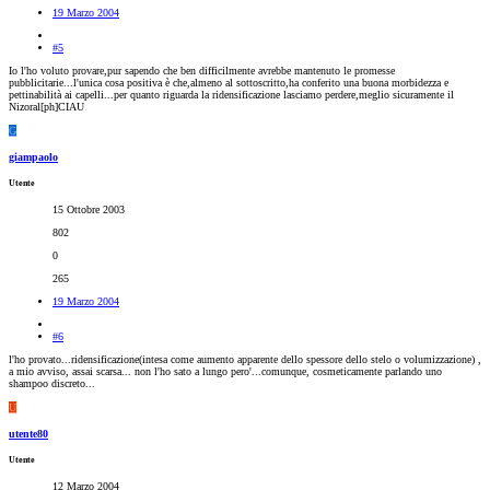
19 Marzo 2004
#5
Io l'ho voluto provare,pur sapendo che ben difficilmente avrebbe mantenuto le promesse
pubblicitarie...l'unica cosa positiva è che,almeno al sottoscritto,ha conferito una buona morbidezza e
pettinabilità ai capelli...per quanto riguarda la ridensificazione lasciamo perdere,meglio sicuramente il
Nizoral[ph]CIAU
G
giampaolo
Utente
15 Ottobre 2003
802
0
265
19 Marzo 2004
#6
l'ho provato...ridensificazione(intesa come aumento apparente dello spessore dello stelo o volumizzazione) ,
a mio avviso, assai scarsa... non l'ho sato a lungo pero'...comunque, cosmeticamente parlando uno
shampoo discreto...
U
utente80
Utente
12 Marzo 2004