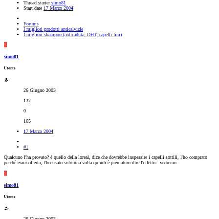
Thread starter
simo81
Start date
17 Marzo 2004
Forums
I migliori prodotti anticalvizie
I migliori shampoo (anticaduta, DHT, capelli fini)
S
simo81
Utente
26 Giugno 2003
137
0
165
17 Marzo 2004
#1
Qualcuno l'ha provato? è quello della loreal, dice che dovrebbe inspessire i capelli sottili, l'ho comprato
perchè erain offerta, l'ho usato solo una volta quindi è prematuro dire l'effetto ..vedremo
S
simo81
Utente
26 Giugno 2003