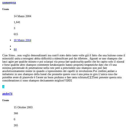
xxenergyxx
Utente
14 Marzo 2004
1,641
3
615
18 Marzo 2004
#4
Ciao Simo...non voglio demoralizzarti ma com'è stato detto tante volte già il fatto che una lozione come il
minoxidil unita a estrogeni abbia difficoltà a ridensificare può far riflettere...figurati se uno shampoo che
lasci agire per qualche minuto e poi sciacqui via possa fare qualcosa!da quello che ho capito solo il nizoral
e forse qualche altro shampoo contenente ketakonazolo hanno proprietà terapeutiche dato che c'è una
minima percentuale di penetrazione nella cute però a prescindere uno shampoo non può fare
assolutissimamente niente in quando a ispessimento dei capelli in involuzione.Poi credimi,andare a
imbattersi in uno shampoo della loreal che promette queste cose è una presa in giro.L'unica cosa che
potrebbe avere di piacevole è l'avere un buon profumo e fare tanta schiuma![
][
]Tieni presente questa mia
considerazione:ci sono shampoo decisamente migliori!!![8D]
A
andre74
Utente
15 Ottobre 2003
366
0
265