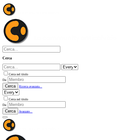
Cerca
Cerca nel titolo
Da:
Cerca
Ricerca avanzata...
Cerca nel titolo
Da:
Cerca
Avanzate...