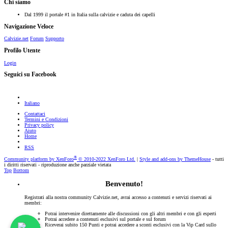
Chi siamo
Dal 1999 il portale #1 in Italia sulla calvizie e caduta dei capelli
Navigazione Veloce
Calvizie.net
Forum
Supporto
Profilo Utente
Login
Seguici su Facebook
Italiano
Contattaci
Termini e Condizioni
Privacy policy
Aiuto
Home
RSS
®
Community platform by XenForo
© 2010-2022 XenForo Ltd.
|
Style and add-ons by ThemeHouse
- tutti
i diritti riservati - riproduzione anche parziale vietata
Top
Bottom
Benvenuto!
Registrati alla nostra community Calvizie.net, avrai accesso a contenuti e servizi riservati ai
membri:
Potrai intervenire direttamente alle discussioni con gli altri membri e con gli esperti
Potrai accedere a contenuti esclusivi sul portale e sul forum
Riceverai subito 150 Punti e potrai accedere a sconti esclusivi con la Vip Card sullo