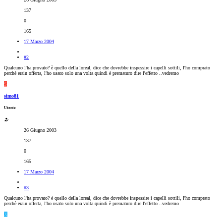
137
0
165
17 Marzo 2004
#2
Qualcuno l'ha provato? è quello della loreal, dice che dovrebbe inspessire i capelli sottili, l'ho comprato
perchè erain offerta, l'ho usato solo una volta quindi è prematuro dire l'effetto ..vedremo
S
simo81
Utente
26 Giugno 2003
137
0
165
17 Marzo 2004
#3
Qualcuno l'ha provato? è quello della loreal, dice che dovrebbe inspessire i capelli sottili, l'ho comprato
perchè erain offerta, l'ho usato solo una volta quindi è prematuro dire l'effetto ..vedremo
X