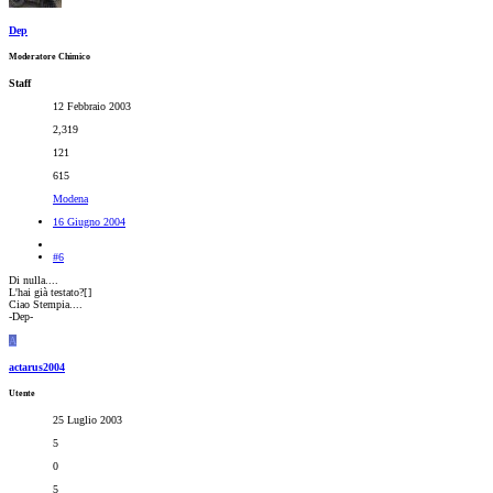
Dep
Moderatore Chimico
Staff
12 Febbraio 2003
2,319
121
615
Modena
16 Giugno 2004
#6
Di nulla....
L'hai già testato?[
]
Ciao Stempia....
-Dep-
A
actarus2004
Utente
25 Luglio 2003
5
0
5