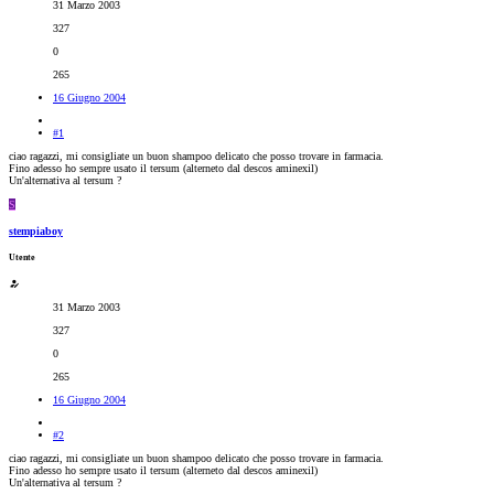
31 Marzo 2003
327
0
265
16 Giugno 2004
#1
ciao ragazzi, mi consigliate un buon shampoo delicato che posso trovare in farmacia.
Fino adesso ho sempre usato il tersum (alterneto dal descos aminexil)
Un'alternativa al tersum ?
S
stempiaboy
Utente
31 Marzo 2003
327
0
265
16 Giugno 2004
#2
ciao ragazzi, mi consigliate un buon shampoo delicato che posso trovare in farmacia.
Fino adesso ho sempre usato il tersum (alterneto dal descos aminexil)
Un'alternativa al tersum ?