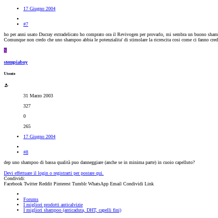
17 Giugno 2004
#7
ho per anni usato Ducray extradelicato ho comprato ora il Revivogen per provarlo, mi sembra un buono sham
Comunque non credo che uno shampoo abbia le potenzialita' di stimolare la ricrescita cosi come ci fanno crede
S
stempiaboy
Utente
31 Marzo 2003
327
0
265
17 Giugno 2004
#8
dep uno shampoo di bassa qualità puo danneggiare (anche se in minima parte) in cuoio capelluto?
Devi effettuare il login o registrarti per postare qui.
Condividi:
Facebook
Twitter
Reddit
Pinterest
Tumblr
WhatsApp
Email
Condividi
Link
Forums
I migliori prodotti anticalvizie
I migliori shampoo (anticaduta, DHT, capelli fini)