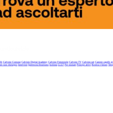
lli
Calvizie Comune
Calvizie Digital Academy
Calvizie Femminile
Calvizie TV
Calvizie.net
Canizie capelli gr
nti non chirurgici
Interviste
Ipertricosi/Irsutismo
Isolinea
LLLT
Per iniziare
Principi attivi
Ricerca e futuro
Telo