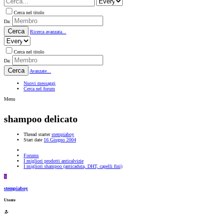
Cerca nel titolo
Da:
Cerca
Ricerca avanzata...
Cerca nel titolo
Da:
Cerca
Avanzate...
Nuovi messaggi
Cerca nel forum
Menu
shampoo delicato
Thread starter
stempiaboy
Start date
16 Giugno 2004
Forums
I migliori prodotti anticalvizie
I migliori shampoo (anticaduta, DHT, capelli fini)
S
stempiaboy
Utente