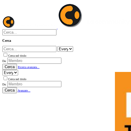
Cerca
Cerca nel titolo
Da:
Cerca
Ricerca avanzata...
Cerca nel titolo
Da:
Cerca
Avanzate...