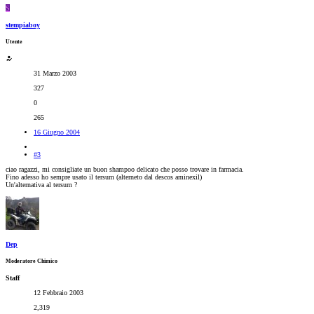
S
stempiaboy
Utente
31 Marzo 2003
327
0
265
16 Giugno 2004
#3
ciao ragazzi, mi consigliate un buon shampoo delicato che posso trovare in farmacia.
Fino adesso ho sempre usato il tersum (alterneto dal descos aminexil)
Un'alternativa al tersum ?
Dep
Moderatore Chimico
Staff
12 Febbraio 2003
2,319