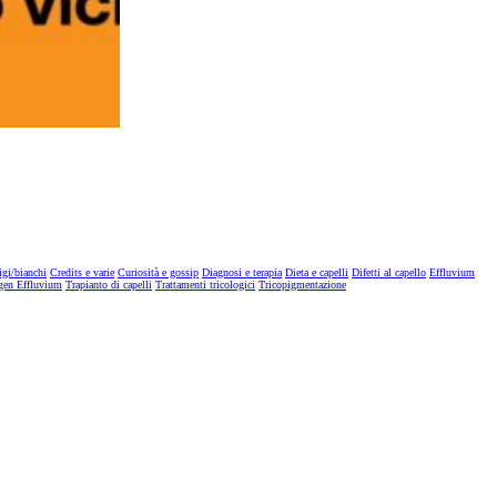
igi/bianchi
Credits e varie
Curiosità e gossip
Diagnosi e terapia
Dieta e capelli
Difetti al capello
Effluvium
gen Effluvium
Trapianto di capelli
Trattamenti tricologici
Tricopigmentazione