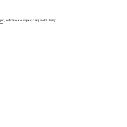
poo, vedreamo alla lunga se è meglio del Ducray.
re.....