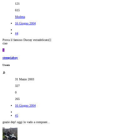
121
615
Modena
16 Giugno 2004
#4
Prova il famoso Ducray extradelicato[
]
ciao
S
stempiaboy
Utente
31 Marzo 2003
327
0
265
16 Giugno 2004
#5
grazie dep! oggi lo vado a comprare...