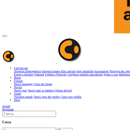
Calvizie.net
Alopecia Androgenetica
Alopecia Areata
Altre calvizie
Aree tematiche
Associazioni
Biologia dei cape
Eventi e Incontri
Featured
Forfora e Pidocchi
I migliori prodotti anticalvizie
Igiene e cura
Infoltime
Home
Forums
Nuovi messaggi
Cerca nel forum
Novità
Nuovi post
Nuovi stati in bacheca
Ultime attività
Utenti
Visitatori attuali
Nuovi post del profilo
Cerca post profilo
Shop
Accedi
Registrati
Cerca