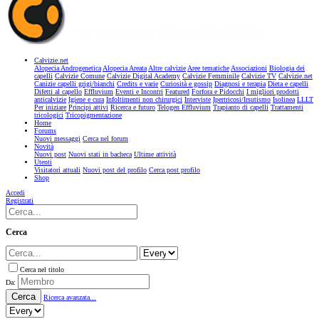
Calvizie.net
Alopecia Androgenetica
Alopecia Areata
Altre calvizie
Aree tematiche
Associazioni
Biologia dei
capelli
Calvizie Comune
Calvizie Digital Academy
Calvizie Femminile
Calvizie TV
Calvizie.net
Canizie capelli grigi/bianchi
Credits e varie
Curiosità e gossip
Diagnosi e terapia
Dieta e capelli
Difetti al capello
Effluvium
Eventi e Incontri
Featured
Forfora e Pidocchi
I migliori prodotti
anticalvizie
Igiene e cura
Infoltimenti non chirurgici
Interviste
Ipertricosi/Irsutismo
Isolinea
LLLT
Per iniziare
Principi attivi
Ricerca e futuro
Telogen Effluvium
Trapianto di capelli
Trattamenti
tricologici
Tricopigmentazione
Home
Forums
Nuovi messaggi
Cerca nel forum
Novità
Nuovi post
Nuovi stati in bacheca
Ultime attività
Utenti
Visitatori attuali
Nuovi post del profilo
Cerca post profilo
Shop
Accedi
Registrati
Cerca
Cerca nel titolo
Da:
Cerca
Ricerca avanzata...