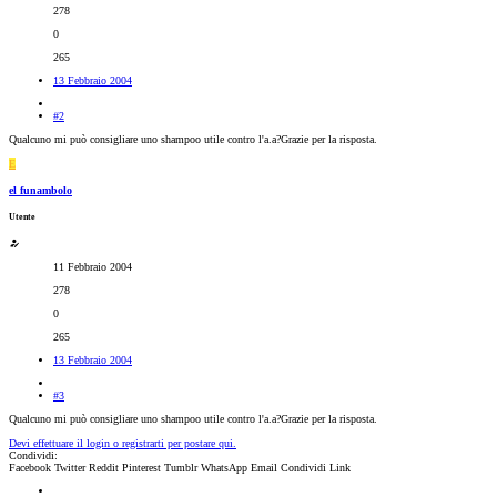
278
0
265
13 Febbraio 2004
#2
Qualcuno mi può consigliare uno shampoo utile contro l'a.a?Grazie per la risposta.
E
el funambolo
Utente
11 Febbraio 2004
278
0
265
13 Febbraio 2004
#3
Qualcuno mi può consigliare uno shampoo utile contro l'a.a?Grazie per la risposta.
Devi effettuare il login o registrarti per postare qui.
Condividi:
Facebook
Twitter
Reddit
Pinterest
Tumblr
WhatsApp
Email
Condividi
Link