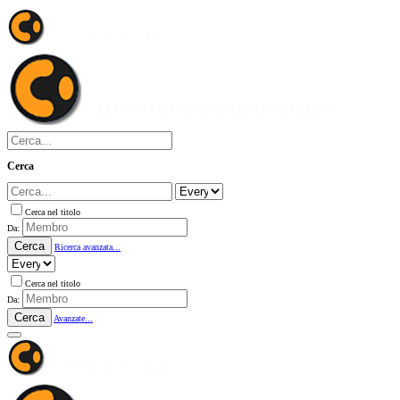
Cerca
Cerca nel titolo
Da:
Cerca
Ricerca avanzata...
Cerca nel titolo
Da:
Cerca
Avanzate...