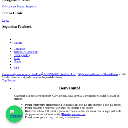
Calvizie.net
Forum
Supporto
Profilo Utente
Login
Seguici su Facebook
Italiano
Contattaci
Termini e Condizioni
Privacy policy
Aiuto
Home
RSS
®
Community platform by XenForo
© 2010-2022 XenForo Ltd.
|
Style and add-ons by ThemeHouse
- tutti
i diritti riservati - riproduzione anche parziale vietata
Top
Bottom
Benvenuto!
Registrati alla nostra community Calvizie.net, avrai accesso a contenuti e servizi riservati ai
membri:
Potrai intervenire direttamente alle discussioni con gli altri membri e con gli esperti
Potrai accedere a contenuti esclusivi sul portale e sul forum
Riceverai subito 150 Punti e potrai accedere a sconti esclusivi con la Vip Card sullo
shop partner della Community (
Hairshopeurope.com
)
Potrai partecipare a live, concorsi, e tanto altro
Registrati Subito