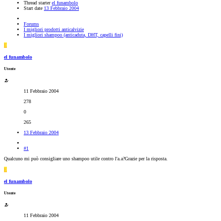
Thread starter
el funambolo
Start date
13 Febbraio 2004
Forums
I migliori prodotti anticalvizie
I migliori shampoo (anticaduta, DHT, capelli fini)
E
el funambolo
Utente
11 Febbraio 2004
278
0
265
13 Febbraio 2004
#1
Qualcuno mi può consigliare uno shampoo utile contro l'a.a?Grazie per la risposta.
E
el funambolo
Utente
11 Febbraio 2004