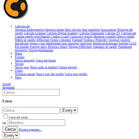
Calvizie.net
Alopecia Androgenetica
Alopecia Areata
Altre calvizie
Aree tematiche
Associazioni
Biologia dei
capelli
Calvizie Comune
Calvizie Digital Academy
Calvizie Femminile
Calvizie TV
Calvizie.net
Canizie capelli grigi/bianchi
Credits e varie
Curiosità e gossip
Diagnosi e terapia
Dieta e capelli
Difetti al capello
Effluvium
Eventi e Incontri
Featured
Forfora e Pidocchi
I migliori prodotti
anticalvizie
Igiene e cura
Infoltimenti non chirurgici
Interviste
Ipertricosi/Irsutismo
Isolinea
LLLT
Per iniziare
Principi attivi
Ricerca e futuro
Telogen Effluvium
Trapianto di capelli
Trattamenti
tricologici
Tricopigmentazione
Home
Forums
Nuovi messaggi
Cerca nel forum
Novità
Nuovi post
Nuovi stati in bacheca
Ultime attività
Utenti
Visitatori attuali
Nuovi post del profilo
Cerca post profilo
Shop
Accedi
Registrati
Cerca
Cerca nel titolo
Da:
Cerca
Ricerca avanzata...