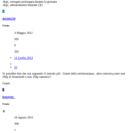
-&gt; corrugata prolungata durante la giornata
-&gt; saltuariamente balayam [
][
]
D
davids234
Utente
4 Maggio 2012
565
0
265
11 Luglio 2013
#2
Si potrebbe dire che stai seguendo il metodo pili
Grazie della testimonianza...altra curiosita,come mai
2Mg di finasteride e non 1Mg canonico?
Grazie
F
freestyler_
Utente
16 Agosto 2012
398
1