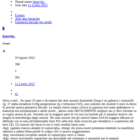
Thread starter
freestyler_
Start date
11 Luglio 2013
Forums
Altre aree tematiche
Ginnastica facciale per capelli
F
freestyler_
Utente
16 Agosto 2012
398
1
265
11 Luglio 2013
#1
Salve a tutti , ho quasi 19 anni e da oramai due anni assumo finasteride (2mg) e un galenico ( minoxidil
2g, 17 alpha estradiolo 0.04g,progesterone 2g e tretinoina 0.03), non contento dei risultati 6 mesi fa decisi
di provare questa ginnastica facciale. Le tempie (unico punto critico) in partenza non erano glabre(poco ci
mancava) ma miniaturizzate e anche molto , adesso sono DECISAMENTE migliori ma ci devo lavorare su
se voglio ancora di più. Secondo me la maggior parte di voi non ha risultati per il semplice motivo che
sbaglia la metodologia degli esercizi. Mi sono accorto che gli esercizi hanno ASSAI maggior efficacia se
effettuati con la testa all'indietro(alla Serri Pili nella foto della ricrescita per intenderci) o a penzoloni dal
letto [
][
]. Gli esercizi che faccio (e me li sono studiati bene) sono :
-&gt; sgaleata classica alzando le sopracciglia, ritengo che possa essere potenziata tendendo la mandibola
inferiore a caduta libera perchè lo scalpo così si muove maggiormente
-&gt; movimento occipitali unendo le sopracciglia verso il centro
-&gt; stesso movimento sopracitato ma arricciando nel contempo il naso(utile per le tempie)