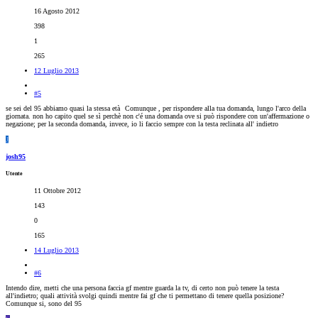
16 Agosto 2012
398
1
265
12 Luglio 2013
#5
se sei del 95 abbiamo quasi la stessa età
Comunque , per rispondere alla tua domanda, lungo l'arco della
giornata. non ho capito quel se sì perchè non c'é una domanda ove si può rispondere con un'affermazione o
negazione; per la seconda domanda, invece, io li faccio sempre con la testa reclinata all' indietro
J
josh95
Utente
11 Ottobre 2012
143
0
165
14 Luglio 2013
#6
Intendo dire, metti che una persona faccia gf mentre guarda la tv, di certo non può tenere la testa
all'indietro; quali attività svolgi quindi mentre fai gf che ti permettano di tenere quella posizione?
Comunque si, sono del 95