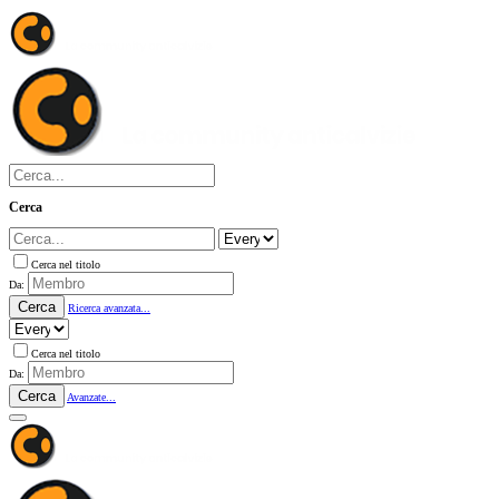
Cerca
Cerca nel titolo
Da:
Cerca
Ricerca avanzata...
Cerca nel titolo
Da:
Cerca
Avanzate...