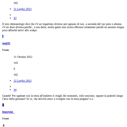
265
11 Luglio 2013
#3
Il mio dermatologo dice che c'è un logaritmo diverso per ognuno di noi, a seconda del tuo peso e altezza
c'è un dose diversa perchè , a sua detta, molta gente non ricava efficacia solamente perchè ne assume troppa
poca affinchè arrivi allo scalpo
J
josh95
Utente
11 Ottobre 2012
143
0
165
12 Luglio 2013
#4
Grande! Per sgaleare con la testa all'indietro ti ritagli dei momenti, stile sessione, oppure la pratichi lungo
l'arco della giornata? Se si, che attività riesci a svolgere con la testa piegata? o.o
F
freestyler_
Utente