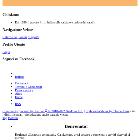
Chi siamo
Dal 1999 il portale #1 in Italia sulla calvizie e caduta dei capelli
Navigazione Veloce
Calvizie.net
Forum
Supporto
Profilo Utente
Login
Seguici su Facebook
Italiano
Contattaci
Termini e Condizioni
Privacy policy
Aiuto
Home
RSS
®
Community platform by XenForo
© 2010-2022 XenForo Ltd.
|
Style and add-ons by ThemeHouse
- tutti
i diritti riservati - riproduzione anche parziale vietata
Top
Bottom
Benvenuto!
Registrati alla nostra community Calvizie.net, avrai accesso a contenuti e servizi riservati ai
membri: