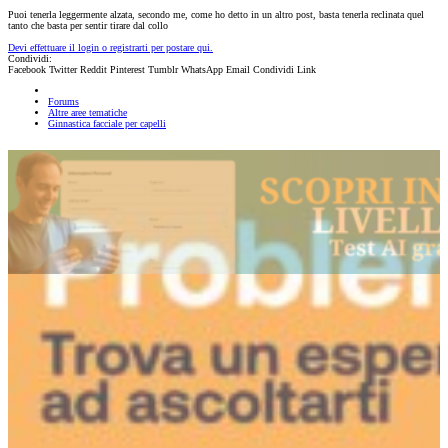
Puoi tenerla leggermente alzata, secondo me, come ho detto in un altro post, basta tenerla reclinata quel
tanto che basta per sentir tirare dal collo
Devi effettuare il login o registrarti per postare qui.
Condividi:
Facebook
Twitter
Reddit
Pinterest
Tumblr
WhatsApp
Email
Condividi
Link
Forums
Altre aree tematiche
Ginnastica facciale per capelli