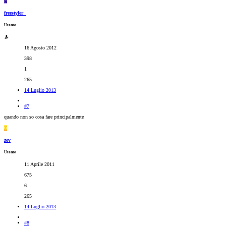
F
freestyler_
Utente
16 Agosto 2012
398
1
265
14 Luglio 2013
#7
quando non so cosa fare principalmente
Z
zev
Utente
11 Aprile 2011
675
6
265
14 Luglio 2013
#8