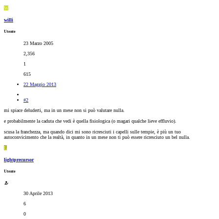
W
willi
Utente
23 Marzo 2005
2,356
1
615
22 Maggio 2013
#2
mi spiace deluderti, ma in un mese non si può valutare nulla.
e probabilmente la caduta che vedi è quella fisiologica (o magari qualche lieve effluvio).
scusa la franchezza, ma quando dici mi sono ricresciuti i capelli sulle tempie, è più un tuo
autoconvicimento che la realtà, in quanto in un mese non ti può essere ricresciuto un bel nulla.
L
lightprecursor
Utente
30 Aprile 2013
6
0