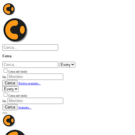
Cerca
Cerca nel titolo
Da:
Cerca
Ricerca avanzata...
Cerca nel titolo
Da:
Cerca
Avanzate...