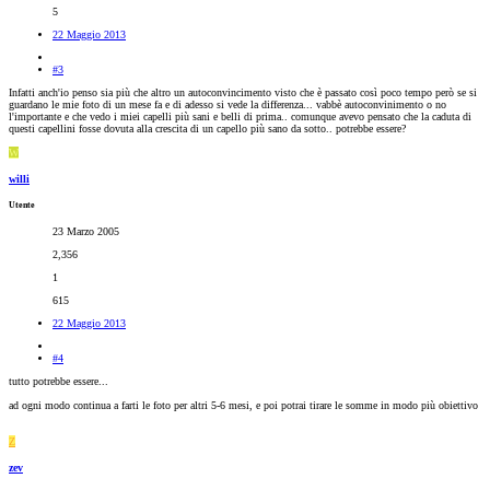
5
22 Maggio 2013
#3
Infatti anch'io penso sia più che altro un autoconvincimento visto che è passato così poco tempo però se si
guardano le mie foto di un mese fa e di adesso si vede la differenza... vabbè autoconvinimento o no
l'importante e che vedo i miei capelli più sani e belli di prima.. comunque avevo pensato che la caduta di
questi capellini fosse dovuta alla crescita di un capello più sano da sotto.. potrebbe essere?
W
willi
Utente
23 Marzo 2005
2,356
1
615
22 Maggio 2013
#4
tutto potrebbe essere...
ad ogni modo continua a farti le foto per altri 5-6 mesi, e poi potrai tirare le somme in modo più obiettivo
Z
zev