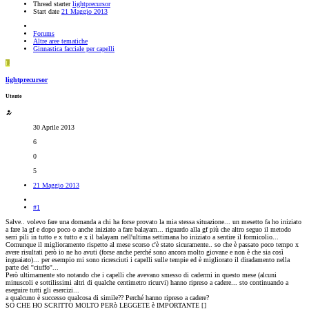
Thread starter
lightprecursor
Start date
21 Maggio 2013
Forums
Altre aree tematiche
Ginnastica facciale per capelli
L
lightprecursor
Utente
30 Aprile 2013
6
0
5
21 Maggio 2013
#1
Salve.. volevo fare una domanda a chi ha forse provato la mia stessa situazione... un mesetto fa ho iniziato
a fare la gf e dopo poco o anche iniziato a fare balayam... riguardo alla gf più che altro seguo il metodo
serri pili in tutto e x tutto e x il balayam nell'ultima settimana ho iniziato a sentire il formicolio...
Comunque il miglioramento rispetto al mese scorso c'è stato sicuramente.. so che è passato poco tempo x
avere risultati però io ne ho avuti (forse anche perché sono ancora molto giovane e non è che sia così
inguaiato)... per esempio mi sono ricresciuti i capelli sulle tempie ed è migliorato il diradamento nella
parte del ''ciuffo''...
Però ultimamente sto notando che i capelli che avevano smesso di cadermi in questo mese (alcuni
minuscoli e sottilissimi altri di qualche centimetro ricurvi) hanno ripreso a cadere... sto continuando a
eseguire tutti gli esercizi...
a qualcuno è successo qualcosa di simile?? Perché hanno ripreso a cadere?
SO CHE HO SCRITTO MOLTO PERò LEGGETE è IMPORTANTE [
]