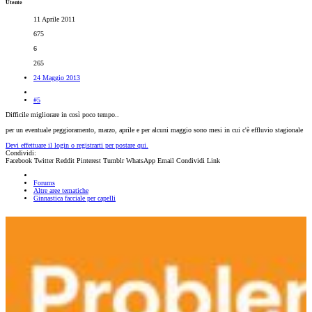
Utente
11 Aprile 2011
675
6
265
24 Maggio 2013
#5
Difficile migliorare in così poco tempo..
per un eventuale peggioramento, marzo, aprile e per alcuni maggio sono mesi in cui c'è effluvio stagionale
Devi effettuare il login o registrarti per postare qui.
Condividi:
Facebook
Twitter
Reddit
Pinterest
Tumblr
WhatsApp
Email
Condividi
Link
Forums
Altre aree tematiche
Ginnastica facciale per capelli