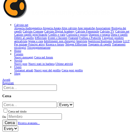
Calvizie.net
Alopecia Androgenetica
Alopecia Areata
Altre calvizie
Aree tematiche
Associazioni
Biologia dei
capelli
Calvizie Comune
Calvizie Digital Academy
Calvizie Femminile
Calvizie TV
Calvizie.net
Canizie capelli grigi/bianchi
Credits e varie
Curiosità e gossip
Diagnosi e terapia
Dieta e capelli
Difetti al capello
Effluvium
Eventi e Incontri
Featured
Forfora e Pidocchi
I migliori prodotti
anticalvizie
Igiene e cura
Infoltimenti non chirurgici
Interviste
Ipertricosi/Irsutismo
Isolinea
LLLT
Per iniziare
Principi attivi
Ricerca e futuro
Telogen Effluvium
Trapianto di capelli
Trattamenti
tricologici
Tricopigmentazione
Home
Forums
Nuovi messaggi
Cerca nel forum
Novità
Nuovi post
Nuovi stati in bacheca
Ultime attività
Utenti
Visitatori attuali
Nuovi post del profilo
Cerca post profilo
Shop
Accedi
Registrati
Cerca
Cerca nel titolo
Da:
Cerca
Ricerca avanzata...