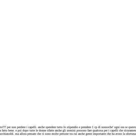
tto!!!! per non perdere i capelli. anche spendere tutto lo stipendio e prendere 1 cp di nonsoche' ogni ora se questo 
a fatto bene. e poi dopo tutte le donne rifatte anche gli uomini possono fare qualcosa per i capelli che sicurame
hiasoldi. ma allora pensate che ci sono molte persone tra cui anche gente importante che ha avuto la sfortuna di 