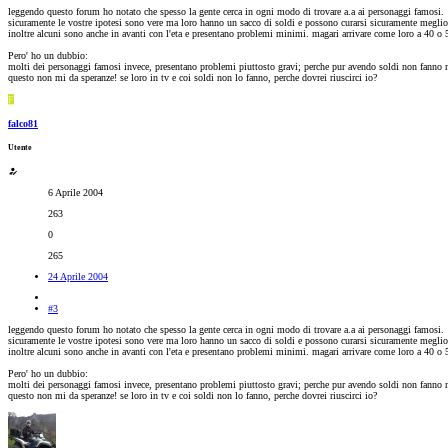
leggendo questo forum ho notato che spesso la gente cerca in ogni modo di trovare a.a ai personaggi famosi.
sicuramente le vostre ipotesi sono vere ma loro hanno un sacco di soldi e possono curarsi sicuramente meglio
inoltre alcuni sono anche in avanti con l'eta e presentano problemi minimi. magari arrivare come loro a 40 o 5
Pero' ho un dubbio:
molti dei personaggi famosi invece, presentano problemi piuttosto gravi; perche pur avendo soldi non fanno 
questo non mi da speranze! se loro in tv e coi soldi non lo fanno, perche dovrei riuscirci io?
F
falco81
Utente
6 Aprile 2004
263
0
265
24 Aprile 2004
#3
leggendo questo forum ho notato che spesso la gente cerca in ogni modo di trovare a.a ai personaggi famosi.
sicuramente le vostre ipotesi sono vere ma loro hanno un sacco di soldi e possono curarsi sicuramente meglio
inoltre alcuni sono anche in avanti con l'eta e presentano problemi minimi. magari arrivare come loro a 40 o 5
Pero' ho un dubbio:
molti dei personaggi famosi invece, presentano problemi piuttosto gravi; perche pur avendo soldi non fanno 
questo non mi da speranze! se loro in tv e coi soldi non lo fanno, perche dovrei riuscirci io?