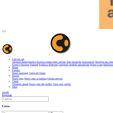
Calvizie.net
Alopecia Androgenetica
Alopecia Areata
Altre calvizie
Aree tematiche
Associazioni
Biologia dei cape
Eventi e Incontri
Featured
Forfora e Pidocchi
I migliori prodotti anticalvizie
Igiene e cura
Infoltime
Home
Forums
Nuovi messaggi
Cerca nel forum
Novità
Nuovi post
Nuovi stati in bacheca
Ultime attività
Utenti
Visitatori attuali
Nuovi post del profilo
Cerca post profilo
Shop
Accedi
Registrati
Cerca