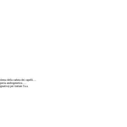
lema della caduta dei capelli....
opecia androgenetica.....
ativa) per trattare l'a.a.