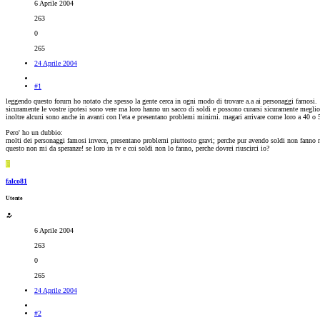
6 Aprile 2004
263
0
265
24 Aprile 2004
#1
leggendo questo forum ho notato che spesso la gente cerca in ogni modo di trovare a.a ai personaggi famosi.
sicuramente le vostre ipotesi sono vere ma loro hanno un sacco di soldi e possono curarsi sicuramente meglio
inoltre alcuni sono anche in avanti con l'eta e presentano problemi minimi. magari arrivare come loro a 40 o 5
Pero' ho un dubbio:
molti dei personaggi famosi invece, presentano problemi piuttosto gravi; perche pur avendo soldi non fanno 
questo non mi da speranze! se loro in tv e coi soldi non lo fanno, perche dovrei riuscirci io?
F
falco81
Utente
6 Aprile 2004
263
0
265
24 Aprile 2004
#2