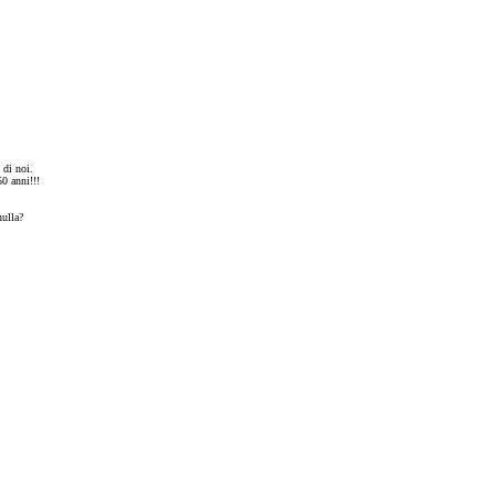
 di noi.
0 anni!!!
nulla?