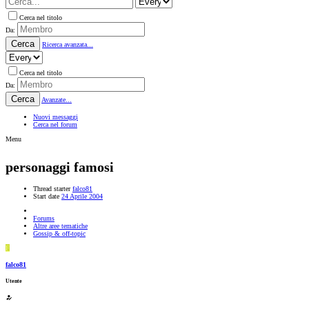
Cerca nel titolo
Da:
Cerca
Ricerca avanzata...
Cerca nel titolo
Da:
Cerca
Avanzate...
Nuovi messaggi
Cerca nel forum
Menu
personaggi famosi
Thread starter
falco81
Start date
24 Aprile 2004
Forums
Altre aree tematiche
Gossip & off-topic
F
falco81
Utente