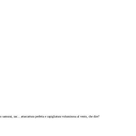
samurai, zac... attaccattura perfetta e capigliatura voluminosa al vento, che dire?