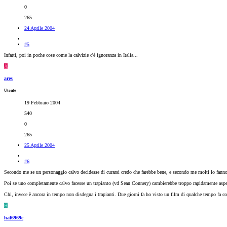
0
265
24 Aprile 2004
#5
Infatti, poi in poche cose come la calvizie c'è ignoranza in Italia...
A
ares
Utente
19 Febbraio 2004
540
0
265
25 Aprile 2004
#6
Secondo me se un personaggio calvo decidesse di curarsi credo che farebbe bene, e secondo me molti lo fanno, 
Poi se uno completamente calvo facesse un trapianto (vd Sean Connery) cambierebbe troppo rapidamente aspetto
Chi, invece è ancora in tempo non disdegna i trapianti. Due giorni fa ho visto un film di qualche tempo fa con
H
hal6969c