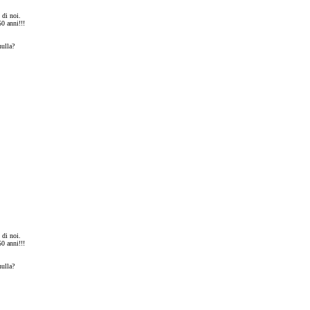
 di noi.
0 anni!!!
nulla?
 di noi.
0 anni!!!
nulla?