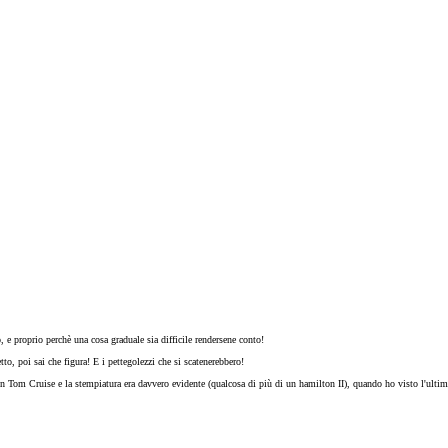
e proprio perchè una cosa graduale sia difficile rendersene conto!
, poi sai che figura! E i pettegolezzi che si scatenerebbero!
 Tom Cruise e la stempiatura era davvero evidente (qualcosa di più di un hamilton II), quando ho visto l'ultimo 