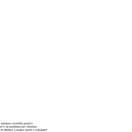
portasse a risultati positivi.
nte e' un problema piu' doloroso.
affidarsi a terapie inutili e ciarlatane?