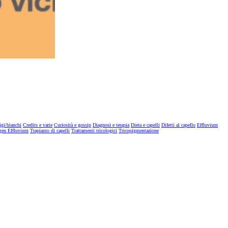
igi/bianchi
Credits e varie
Curiosità e gossip
Diagnosi e terapia
Dieta e capelli
Difetti al capello
Effluvium
gen Effluvium
Trapianto di capelli
Trattamenti tricologici
Tricopigmentazione