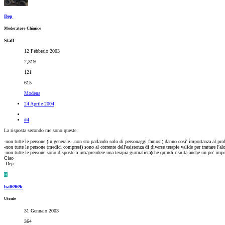
Dep
Moderatore Chimico
Staff
12 Febbraio 2003
2,319
121
615
Modena
24 Aprile 2004
#4
La risposta secondo me sono queste:
-non tutte le persone (in generale...non sto parlando solo di personaggi famosi) danno cosi' importanza al prob
-non tutte le persone (medici compresi) sono al corrente dell'esistenza di diverse terapie valide per trattare l'al
-non tutte le persone sono disposte a intraprendere una terapia giornaliera(che quindi risulta anche un po' impegn
Ciao
-Dep-
H
hal6969c
Utente
31 Gennaio 2003
364