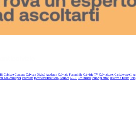
lli
Calvizie Comune
Calvizie Digital Academy
Calvizie Femminile
Calvizie TV
Calvizie.net
Canizie capelli gr
nti non chirurgici
Interviste
Ipertricosi/Irsutismo
Isolinea
LLLT
Per iniziare
Principi attivi
Ricerca e futuro
Telo