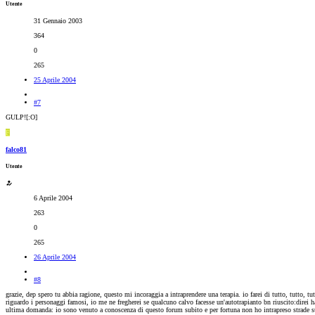
Utente
31 Gennaio 2003
364
0
265
25 Aprile 2004
#7
GULP![:O]
F
falco81
Utente
6 Aprile 2004
263
0
265
26 Aprile 2004
#8
grazie, dep spero tu abbia ragione, questo mi incoraggia a intraprendere una terapia. io farei di tutto, tutto, tu
riguardo i personaggi famosi, io me ne fregherei se qualcuno calvo facesse un'autotrapianto bn riuscito:direi h
ultima domanda: io sono venuto a conoscenza di questo forum subito e per fortuna non ho intrapreso strade succ