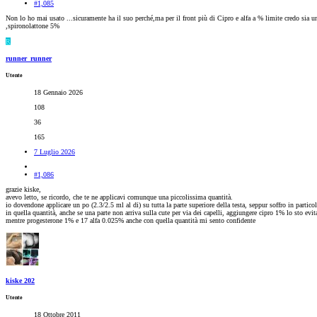
#1,085
Non lo ho mai usato ...sicuramente ha il suo perché,ma per il front più di Cipro e alfa a % limite credo sia u
,spironolattone 5%
R
runner_runner
Utente
18 Gennaio 2026
108
36
165
7 Luglio 2026
#1,086
grazie kiske,
avevo letto, se ricordo, che te ne applicavi comunque una piccolissima quantità.
io dovendone applicare un po (2.3/2.5 ml al di) su tutta la parte superiore della testa, seppur soffro in partic
in quella quantità, anche se una parte non arriva sulla cute per via dei capelli, aggiungere cipro 1% lo sto evi
mentre progesterone 1% e 17 alfa 0.025% anche con quella quantità mi sento confidente
kiske 202
Utente
18 Ottobre 2011