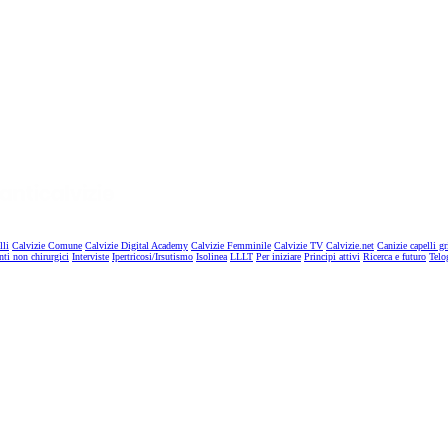
lli
Calvizie Comune
Calvizie Digital Academy
Calvizie Femminile
Calvizie TV
Calvizie.net
Canizie capelli gr
nti non chirurgici
Interviste
Ipertricosi/Irsutismo
Isolinea
LLLT
Per iniziare
Principi attivi
Ricerca e futuro
Telo