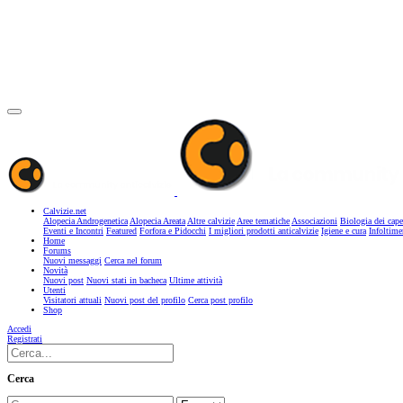
Calvizie.net
Alopecia Androgenetica
Alopecia Areata
Altre calvizie
Aree tematiche
Associazioni
Biologia dei cape
Eventi e Incontri
Featured
Forfora e Pidocchi
I migliori prodotti anticalvizie
Igiene e cura
Infoltime
Home
Forums
Nuovi messaggi
Cerca nel forum
Novità
Nuovi post
Nuovi stati in bacheca
Ultime attività
Utenti
Visitatori attuali
Nuovi post del profilo
Cerca post profilo
Shop
Accedi
Registrati
Cerca