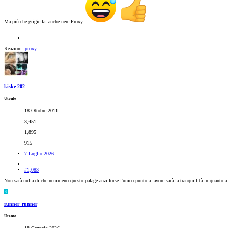
Ma più che grigie fai anche nere Proxy
Reazioni:
proxy
kiske 202
Utente
18 Ottobre 2011
3,451
1,895
915
7 Luglio 2026
#1,083
Non sarà nulla di che nemmeno questo palage anzi forse l'unico punto a favore sarà la tranquillità in quanto a p
R
runner_runner
Utente