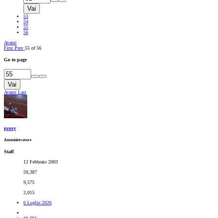
Vai
53
54
55
56
Avanti
First
Prev
55 of 56
Go to page
Vai
Avanti
Last
proxy
Amministratore
Staff
12 Febbraio 2003
59,387
9,575
2,015
6 Luglio 2026