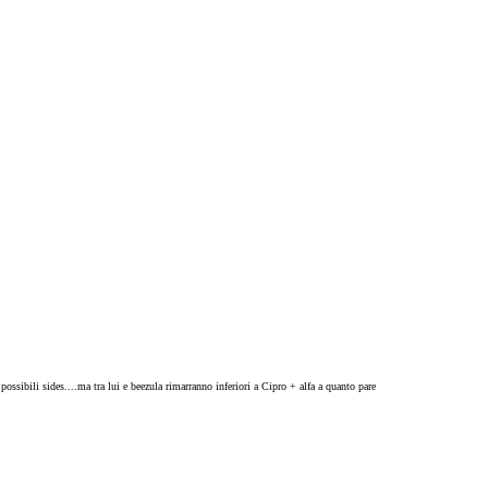
ossibili sides....ma tra lui e beezula rimarranno inferiori a Cipro + alfa a quanto pare