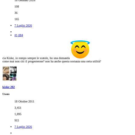
18 Gennaio 2026
108
36
165
7 Luglio 2026
#1,084
cia Kiske, io rompo sempre le scatole, ho una domanda
come mai non citi il progesterone? non ha anche questa sostanza una certa utilità?
kiske 202
Utente
18 Ottobre 2011
3,451
1,895
915
7 Luglio 2026