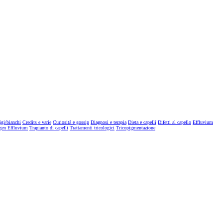
igi/bianchi
Credits e varie
Curiosità e gossip
Diagnosi e terapia
Dieta e capelli
Difetti al capello
Effluvium
gen Effluvium
Trapianto di capelli
Trattamenti tricologici
Tricopigmentazione