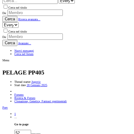
Cerca nel titolo
Da:
Cerca
Ricerca avanzata...
Cerca nel titolo
Da:
Cerca
Avanzate...
Nuovi messaggi
Cerca nel forum
Menu
PELAGE PP405
Thread starter
Jugovic
Start date
28 Gennaio 2025
Forums
Ricerca & Futuro
Clonazione, Genetica, Farmaci sperimentali
Prev
1
...
Go to page