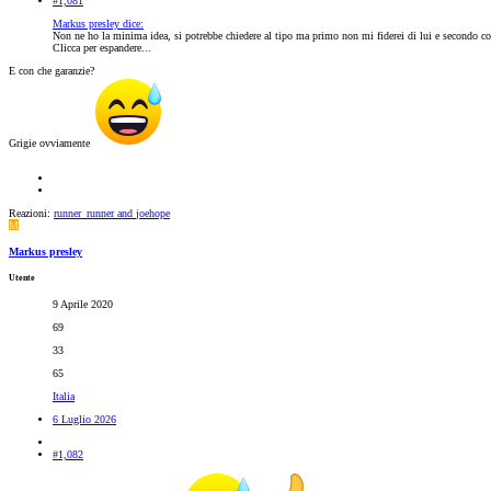
#1,081
Markus presley dice:
Non ne ho la minima idea, si potrebbe chiedere al tipo ma primo non mi fiderei di lui e secondo c
Clicca per espandere...
E con che garanzie?
Grigie ovviamente
Reazioni:
runner_runner
and
joehope
M
Markus presley
Utente
9 Aprile 2020
69
33
65
Italia
6 Luglio 2026
#1,082