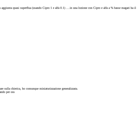
n aggiunta quasi superflua (usando Cipro 1 e alfa 0.1) ....in una lozione con Cipro e alfa a % basse magari ha il
olare sulla chierica, ho comunque miniaturizzazione generalizzata.
tando per ora