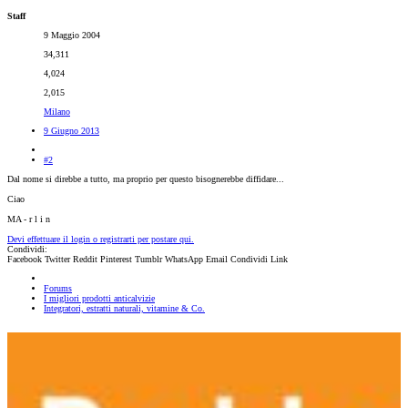
Staff
9 Maggio 2004
34,311
4,024
2,015
Milano
9 Giugno 2013
#2
Dal nome si direbbe a tutto, ma proprio per questo bisognerebbe diffidare...
Ciao
MA - r l i n
Devi effettuare il login o registrarti per postare qui.
Condividi:
Facebook
Twitter
Reddit
Pinterest
Tumblr
WhatsApp
Email
Condividi
Link
Forums
I migliori prodotti anticalvizie
Integratori, estratti naturali, vitamine & Co.