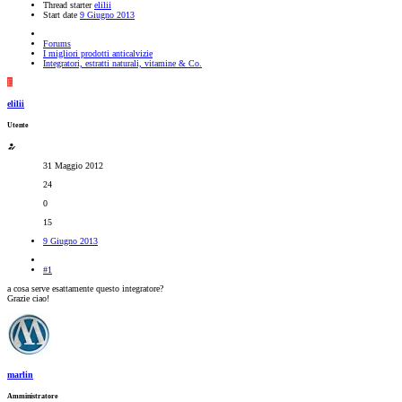
Thread starter
elilii
Start date
9 Giugno 2013
Forums
I migliori prodotti anticalvizie
Integratori, estratti naturali, vitamine & Co.
E
elilii
Utente
31 Maggio 2012
24
0
15
9 Giugno 2013
#1
a cosa serve esattamente questo integratore?
Grazie ciao!
marlin
Amministratore