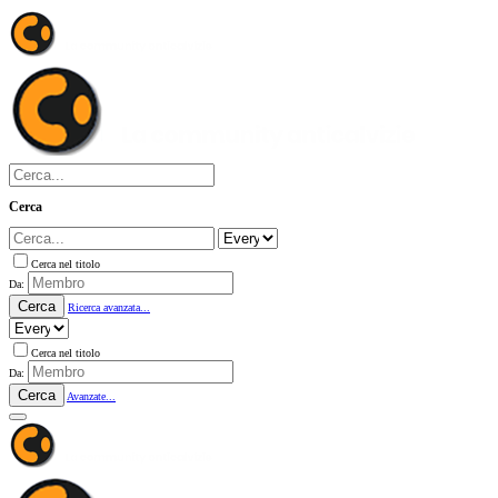
Cerca
Cerca nel titolo
Da:
Cerca
Ricerca avanzata...
Cerca nel titolo
Da:
Cerca
Avanzate...