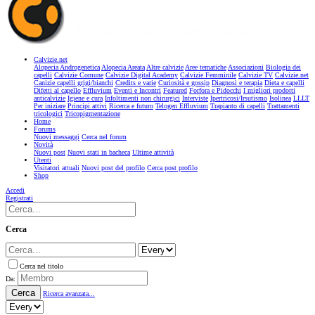
Calvizie.net
Alopecia Androgenetica
Alopecia Areata
Altre calvizie
Aree tematiche
Associazioni
Biologia dei
capelli
Calvizie Comune
Calvizie Digital Academy
Calvizie Femminile
Calvizie TV
Calvizie.net
Canizie capelli grigi/bianchi
Credits e varie
Curiosità e gossip
Diagnosi e terapia
Dieta e capelli
Difetti al capello
Effluvium
Eventi e Incontri
Featured
Forfora e Pidocchi
I migliori prodotti
anticalvizie
Igiene e cura
Infoltimenti non chirurgici
Interviste
Ipertricosi/Irsutismo
Isolinea
LLLT
Per iniziare
Principi attivi
Ricerca e futuro
Telogen Effluvium
Trapianto di capelli
Trattamenti
tricologici
Tricopigmentazione
Home
Forums
Nuovi messaggi
Cerca nel forum
Novità
Nuovi post
Nuovi stati in bacheca
Ultime attività
Utenti
Visitatori attuali
Nuovi post del profilo
Cerca post profilo
Shop
Accedi
Registrati
Cerca
Cerca nel titolo
Da:
Cerca
Ricerca avanzata...