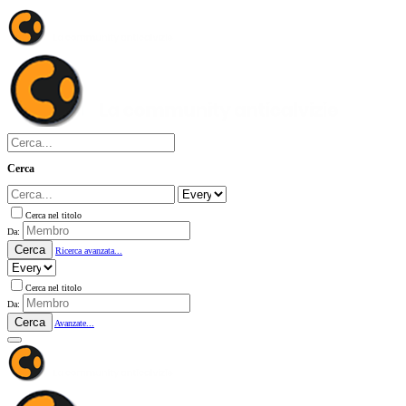
Cerca
Cerca nel titolo
Da:
Cerca
Ricerca avanzata...
Cerca nel titolo
Da:
Cerca
Avanzate...