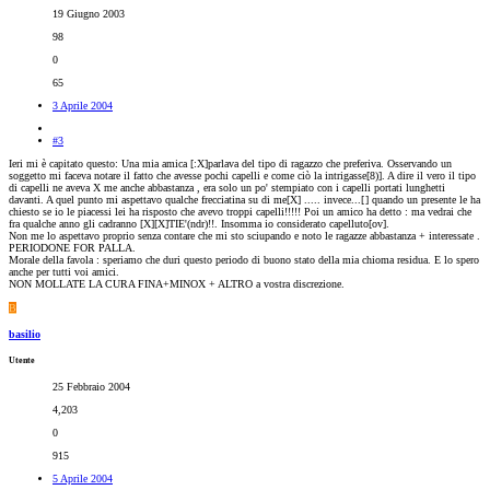
19 Giugno 2003
98
0
65
3 Aprile 2004
#3
Ieri mi è capitato questo: Una mia amica [:X]parlava del tipo di ragazzo che preferiva. Osservando un
soggetto mi faceva notare il fatto che avesse pochi capelli e come ciò la intrigasse[8)]. A dire il vero il tipo
di capelli ne aveva X me anche abbastanza , era solo un po' stempiato con i capelli portati lunghetti
davanti. A quel punto mi aspettavo qualche frecciatina su di me[X] ..... invece...[
] quando un presente le ha
chiesto se io le piacessi lei ha risposto che avevo troppi capelli!!!!! Poi un amico ha detto : ma vedrai che
fra qualche anno gli cadranno [X][X]TIE'(ndr)!!. Insomma io considerato capelluto[ov].
Non me lo aspettavo proprio senza contare che mi sto sciupando e noto le ragazze abbastanza + interessate .
PERIODONE FOR PALLA.
Morale della favola : speriamo che duri questo periodo di buono stato della mia chioma residua. E lo spero
anche per tutti voi amici.
NON MOLLATE LA CURA FINA+MINOX + ALTRO a vostra discrezione.
B
basilio
Utente
25 Febbraio 2004
4,203
0
915
5 Aprile 2004