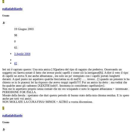
P
palladabiliardo
Utente
19 Giugno 2003
98
0
65
3 Aprile 2004
#2
Ieri mi è capitato questo: Una mia amica [:X]parlava del tipo di ragazzo che preferiva. Osservando un
soggetto mi faceva notare il fatto che avesse pochi capelli e come ciò la intrigasse[8)]. A dire il vero il tipo
di capelli ne aveva X me anche abbastanza , era solo un po' stempiato con i capelli portati lunghetti
davanti. A quel punto mi aspettavo qualche frecciatina su di me[X] ..... invece...[
] quando un presente le ha
chiesto se io le piacessi lei ha risposto che avevo troppi capelli!!!!! Poi un amico ha detto : ma vedrai che
fra qualche anno gli cadranno [X][X]TIE'(ndr)!!. Insomma io considerato capelluto[ov].
Non me lo aspettavo proprio senza contare che mi sto sciupando e noto le ragazze abbastanza + interessate .
PERIODONE FOR PALLA.
Morale della favola : speriamo che duri questo periodo di buono stato della mia chioma residua. E lo spero
anche per tutti voi amici.
NON MOLLATE LA CURA FINA+MINOX + ALTRO a vostra discrezione.
P
palladabiliardo
Utente