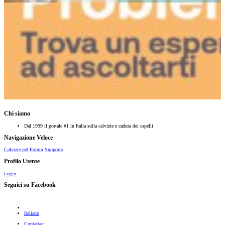
Chi siamo
Dal 1999 il portale #1 in Italia sulla calvizie e caduta dei capelli
Navigazione Veloce
Calvizie.net
Forum
Supporto
Profilo Utente
Login
Seguici su Facebook
Italiano
Contattaci