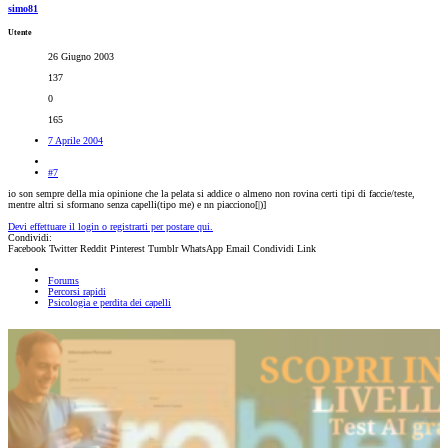
simo81
Utente
26 Giugno 2003
137
0
165
7 Aprile 2004
#7
io son sempre della mia opinione che la pelata si addice o almeno non rovina certi tipi di faccie/teste,
mentre altri si sformano senza capelli(tipo me) e nn piacciono[|)]
Devi effettuare il login o registrarti per postare qui.
Condividi:
Facebook
Twitter
Reddit
Pinterest
Tumblr
WhatsApp
Email
Condividi
Link
Forums
Percorsi rapidi
Psicologia e perdita dei capelli