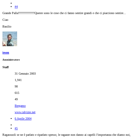
#4
Grande Palla!!!!!!!!!!!!!!!!!!Queste sono le cose che ci fanno sentire grandi e che ci piacciono sentire...
Ciao
Basilio
ieson
Amministratore
Staff
31 Gennaio 2003
1,941
98
615
49
Bergamo
www.calvizie.net
6 Aprile 2004
#5
Ragassuoli se ne è parlato e riparlato spesso; le ragazze non danno ai capelli l'importanza che diamo noi,