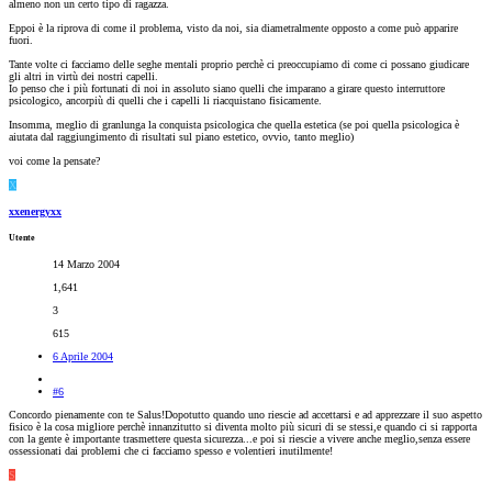
almeno non un certo tipo di ragazza.
Eppoi è la riprova di come il problema, visto da noi, sia diametralmente opposto a come può apparire
fuori.
Tante volte ci facciamo delle seghe mentali proprio perchè ci preoccupiamo di come ci possano giudicare
gli altri in virtù dei nostri capelli.
Io penso che i più fortunati di noi in assoluto siano quelli che imparano a girare questo interruttore
psicologico, ancorpiù di quelli che i capelli li riacquistano fisicamente.
Insomma, meglio di granlunga la conquista psicologica che quella estetica (se poi quella psicologica è
aiutata dal raggiungimento di risultati sul piano estetico, ovvio, tanto meglio)
voi come la pensate?
X
xxenergyxx
Utente
14 Marzo 2004
1,641
3
615
6 Aprile 2004
#6
Concordo pienamente con te Salus!Dopotutto quando uno riescie ad accettarsi e ad apprezzare il suo aspetto
fisico è la cosa migliore perchè innanzitutto si diventa molto più sicuri di se stessi,e quando ci si rapporta
con la gente è importante trasmettere questa sicurezza...e poi si riescie a vivere anche meglio,senza essere
ossessionati dai problemi che ci facciamo spesso e volentieri inutilmente!
S