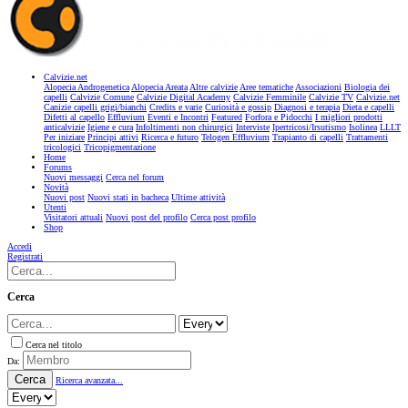
Calvizie.net
Alopecia Androgenetica
Alopecia Areata
Altre calvizie
Aree tematiche
Associazioni
Biologia dei
capelli
Calvizie Comune
Calvizie Digital Academy
Calvizie Femminile
Calvizie TV
Calvizie.net
Canizie capelli grigi/bianchi
Credits e varie
Curiosità e gossip
Diagnosi e terapia
Dieta e capelli
Difetti al capello
Effluvium
Eventi e Incontri
Featured
Forfora e Pidocchi
I migliori prodotti
anticalvizie
Igiene e cura
Infoltimenti non chirurgici
Interviste
Ipertricosi/Irsutismo
Isolinea
LLLT
Per iniziare
Principi attivi
Ricerca e futuro
Telogen Effluvium
Trapianto di capelli
Trattamenti
tricologici
Tricopigmentazione
Home
Forums
Nuovi messaggi
Cerca nel forum
Novità
Nuovi post
Nuovi stati in bacheca
Ultime attività
Utenti
Visitatori attuali
Nuovi post del profilo
Cerca post profilo
Shop
Accedi
Registrati
Cerca
Cerca nel titolo
Da:
Cerca
Ricerca avanzata...