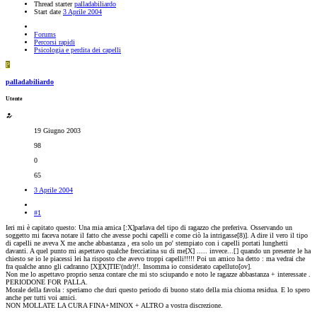
Thread starter
palladabiliardo
Start date
3 Aprile 2004
Forums
Percorsi rapidi
Psicologia e perdita dei capelli
P
palladabiliardo
Utente
19 Giugno 2003
98
0
65
3 Aprile 2004
#1
Ieri mi è capitato questo: Una mia amica [:X]parlava del tipo di ragazzo che preferiva. Osservando un
soggetto mi faceva notare il fatto che avesse pochi capelli e come ciò la intrigasse[8)]. A dire il vero il tipo
di capelli ne aveva X me anche abbastanza , era solo un po' stempiato con i capelli portati lunghetti
davanti. A quel punto mi aspettavo qualche frecciatina su di me[X] ..... invece...[
] quando un presente le ha
chiesto se io le piacessi lei ha risposto che avevo troppi capelli!!!!! Poi un amico ha detto : ma vedrai che
fra qualche anno gli cadranno [X][X]TIE'(ndr)!!. Insomma io considerato capelluto[ov].
Non me lo aspettavo proprio senza contare che mi sto sciupando e noto le ragazze abbastanza + interessate .
PERIODONE FOR PALLA.
Morale della favola : speriamo che duri questo periodo di buono stato della mia chioma residua. E lo spero
anche per tutti voi amici.
NON MOLLATE LA CURA FINA+MINOX + ALTRO a vostra discrezione.