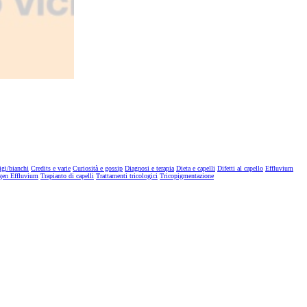
igi/bianchi
Credits e varie
Curiosità e gossip
Diagnosi e terapia
Dieta e capelli
Difetti al capello
Effluvium
gen Effluvium
Trapianto di capelli
Trattamenti tricologici
Tricopigmentazione