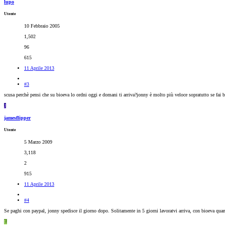
lupo
Utente
10 Febbraio 2005
1,502
96
615
11 Aprile 2013
#3
scusa perchè pensi che su bioeva lo ordni oggi e domani ti arriva?jonny è molto più veloce sopratutto se fai b
J
jamesflipper
Utente
5 Marzo 2009
3,118
2
915
11 Aprile 2013
#4
Se paghi con paypal, jonny spedisce il giorno dopo. Solitamente in 5 giorni lavoratvi arriva, con bioeva quan
L