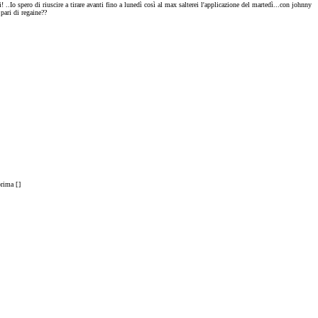
..Io spero di riuscire a tirare avanti fino a lunedì così al max salterei l'applicazione del martedì...con johnny
pari di regaine??
prima [
]