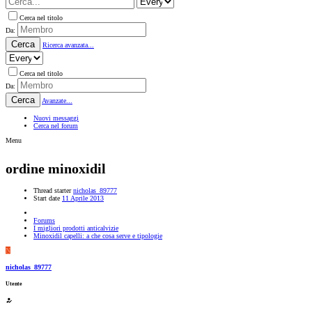
Cerca nel titolo
Da:
Cerca
Ricerca avanzata...
Cerca nel titolo
Da:
Cerca
Avanzate...
Nuovi messaggi
Cerca nel forum
Menu
ordine minoxidil
Thread starter
nicholas_89777
Start date
11 Aprile 2013
Forums
I migliori prodotti anticalvizie
Minoxidil capelli: a che cosa serve e tipologie
N
nicholas_89777
Utente