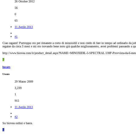
26 Ottobre 2012
56
0
65
11 Aprile 2013
#1
Ciao ragazzi! Purtroppo sto per rimanere a corto di minoxidil e non credo di fare in tempo ad ordinarlo da 
regaine da circa 3 mesi e mi sto trovando bene noto già qualche miglioramento, avrei problemi passando a que
http://www.biovea.com/it/product_detail.aspx?NAME=MINOXIDIL-5-SPECTRAL.UHP-Provvista-da-6-
L
lucars
Utente
29 Marzo 2009
3,239
1
915
11 Aprile 2013
#2
Su biovea ordini e basta.
L