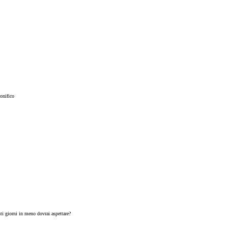
onifico
ti giorni in meno dovrai aspettare?