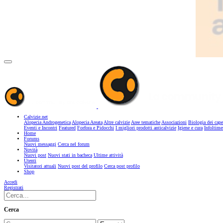
Calvizie.net
Alopecia Androgenetica
Alopecia Areata
Altre calvizie
Aree tematiche
Associazioni
Biologia dei cape
Eventi e Incontri
Featured
Forfora e Pidocchi
I migliori prodotti anticalvizie
Igiene e cura
Infoltime
Home
Forums
Nuovi messaggi
Cerca nel forum
Novità
Nuovi post
Nuovi stati in bacheca
Ultime attività
Utenti
Visitatori attuali
Nuovi post del profilo
Cerca post profilo
Shop
Accedi
Registrati
Cerca