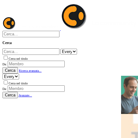
Cerca
Cerca nel titolo
Da:
Cerca
Ricerca avanzata...
Cerca nel titolo
Da:
Cerca
Avanzate...