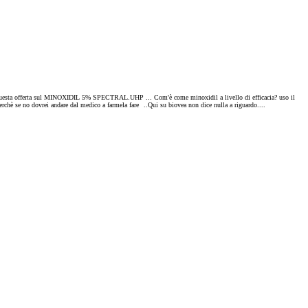
 con questa offerta sul MINOXIDIL 5% SPECTRAL.UHP ... Com'è come minoxidil a livello di efficacia? uso il
erchè se no dovrei andare dal medico a farmela fare
..Qui su biovea non dice nulla a riguardo....