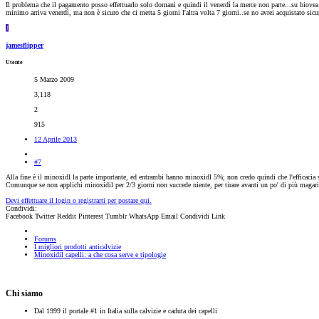
Il problema che il pagamento posso effettuarlo solo domani e quindi il venerdì la merce non parte...su biovea se
minimo arriva venerdì, ma non è sicuro che ci metta 5 giorni l'altra volta 7 giorni..se no avrei acquistato sic
J
jamesflipper
Utente
5 Marzo 2009
3,118
2
915
12 Aprile 2013
#7
Alla fine è il minoxidl la parte importante, ed entrambi hanno minoxidl 5%; non credo quindi che l'efficacia si
Comunque se non applichi minoxidil per 2/3 giorni non succede niente, per tirare avanti un po' di più magari fa
Devi effettuare il login o registrarti per postare qui.
Condividi:
Facebook
Twitter
Reddit
Pinterest
Tumblr
WhatsApp
Email
Condividi
Link
Forums
I migliori prodotti anticalvizie
Minoxidil capelli: a che cosa serve e tipologie
Chi siamo
Dal 1999 il portale #1 in Italia sulla calvizie e caduta dei capelli