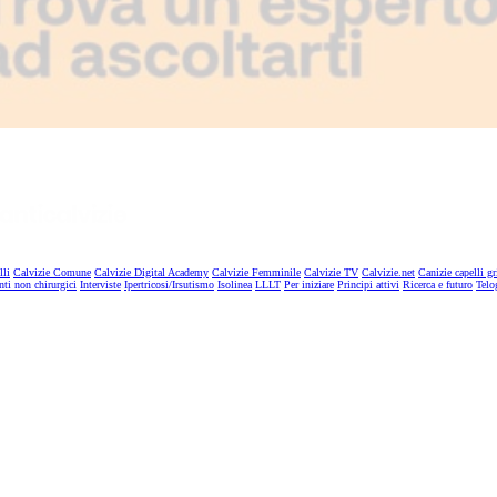
lli
Calvizie Comune
Calvizie Digital Academy
Calvizie Femminile
Calvizie TV
Calvizie.net
Canizie capelli gr
nti non chirurgici
Interviste
Ipertricosi/Irsutismo
Isolinea
LLLT
Per iniziare
Principi attivi
Ricerca e futuro
Telo