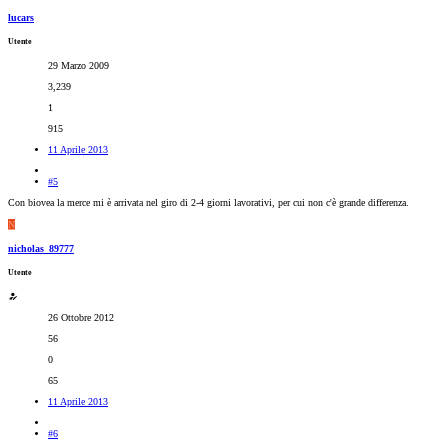
lucars
Utente
29 Marzo 2009
3,239
1
915
11 Aprile 2013
#5
Con biovea la merce mi è arrivata nel giro di 2-4 giorni lavorativi, per cui non c'è grande differenza.
N
nicholas_89777
Utente
26 Ottobre 2012
56
0
65
11 Aprile 2013
#6