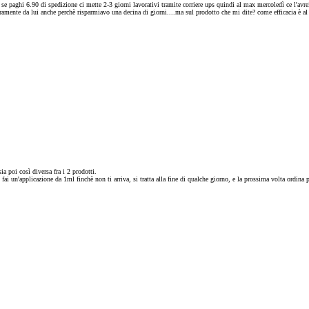
 paghi 6.90 di spedizione ci mette 2-3 giorni lavorativi tramite corriere ups quindi al max mercoledì ce l'avrei! 
uramente da lui anche perchè risparmiavo una decina di giorni....ma sul prodotto che mi dite? come efficacia è al 
a poi così diversa fra i 2 prodotti.
i un'applicazione da 1ml finchè non ti arriva, si tratta alla fine di qualche giorno, e la prossima volta ordina 