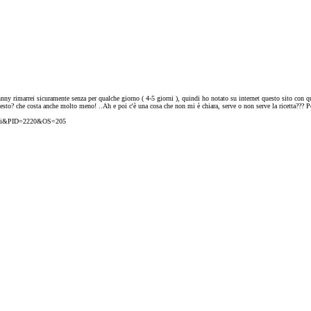
johnny rimarrei sicuramente senza per qualche giorno ( 4-5 giorni ), quindi ho notato su internet questo sito
sto? che costa anche molto meno! ..Ah e poi c'è una cosa che non mi è chiara, serve o non serve la ricetta??? P
mesi&PID=2220&OS=205