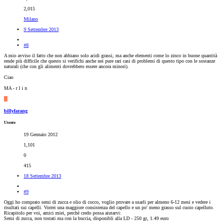
2,015
Milano
9 Settembre 2013
#8
A mio avviso il fatto che non abbiano solo acidi grassi, ma anche elementi come lo zinco in buone quantità
rende più difficile che questo si verifichi anche nei pure rari casi di problemi di questo tipo con le sostanze
naturali (che con gli alimenti dovrebbero essere ancora minori).
Ciao
MA - r l i n
B
billyfarang
Utente
19 Gennaio 2012
1,101
0
415
18 Settembre 2013
#9
Oggi ho comprato semi di zucca e olio di cocco, voglio provare a usarli per almeno 6-12 mesi e vedere i
risultati sui capelli. Vorrei una maggiore consistenza del capello e un po' meno grasso sul cuoio capelluto.
Ricapitolo per voi, amici miei, perchè credo possa aiutarvi:
Semi di zucca, non tostati ma con la buccia, disponibli alla LD - 250 gr, 1.49 euro