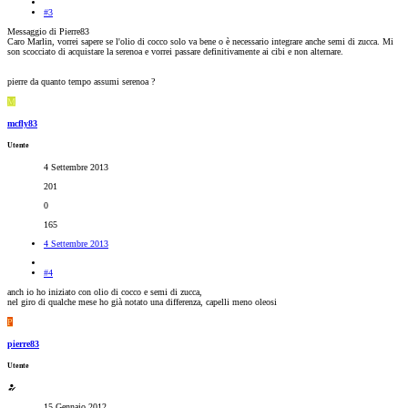
#3
Messaggio di Pierre83
Caro Marlin, vorrei sapere se l'olio di cocco solo va bene o è necessario integrare anche semi di zucca. Mi
son scocciato di acquistare la serenoa e vorrei passare definitivamente ai cibi e non alternare.
pierre da quanto tempo assumi serenoa ?
M
mcfly83
Utente
4 Settembre 2013
201
0
165
4 Settembre 2013
#4
anch io ho iniziato con olio di cocco e semi di zucca,
nel giro di qualche mese ho già notato una differenza, capelli meno oleosi
P
pierre83
Utente
15 Gennaio 2012