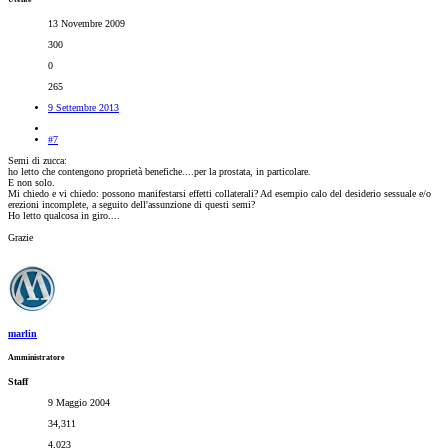
13 Novembre 2009
300
0
265
9 Settembre 2013
#7
Semi di zucca:
ho letto che contengono proprietà benefiche....per la prostata, in particolare.
E non solo.
Mi chiedo e vi chiedo: possono manifestarsi effetti collaterali? Ad esempio calo del desiderio sessuale e/o
erezioni incomplete, a seguito dell'assunzione di questi semi?
Ho letto qualcosa in giro....
Grazie
marlin
Amministratore
Staff
9 Maggio 2004
34,311
4,023