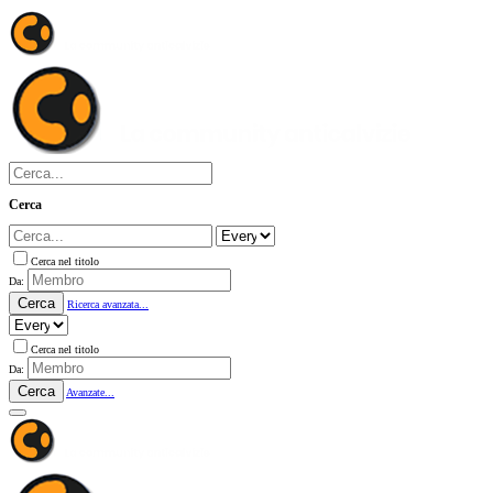
Cerca
Cerca nel titolo
Da:
Cerca
Ricerca avanzata...
Cerca nel titolo
Da:
Cerca
Avanzate...