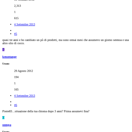
2,313
1
615
4 Settembre 2013
#5
quasi tre anni e ho cambiato un pò di prodotti, ma sono ormai mesi che assumevo un giorno serenoa e una
altro olio di cocco.
K
kenzotange
Utente
29 Agosto 2012
194
1
165
4 Settembre 2013
#6
Pierre83...situazione della tua chioma dopo 3 anni? Prima assumevi fina?
O
ozzupa
Utente