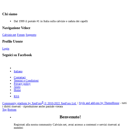
Chi siamo
Dal 1999 il portale #1 in Italia sulla calvizie e caduta dei capelli
Navigazione Veloce
Calvizie.net
Forum
Supporto
Profilo Utente
Login
Seguici su Facebook
Italiano
Contattaci
Termini e Condizioni
Privacy policy
Aiuto
Home
RSS
®
Community platform by XenForo
© 2010-2022 XenForo Ltd.
|
Style and add-ons by ThemeHouse
- tutti
i diritti riservati - riproduzione anche parziale vietata
Top
Bottom
Benvenuto!
Registrati alla nostra community Calvizie.net, avrai accesso a contenuti e servizi riservati ai
membri: