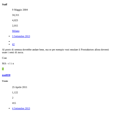
Staff
9 Maggio 2004
34,311
4,023
2,015
Milano
3 Settembre 2013
#2
Al posto di serenoa dovrebbe andare bene, ma se per esempio vuoi emulare il Prostafactors allora dovresti
usare i semi di zucca.
Ciao
MA - r l i n
N
noel830
Utente
25 Aprile 2011
1,122
2
415
4 Settembre 2013