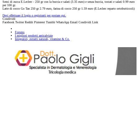
Semi di zucca E.Leclerc - 250 gr con la buccia e salati (3.35 euro) e senza buccia, tostati e salati 0.99 euro
per 100 gr.
Latte di cocco Go Tan 250 gr 2.79 euro, farina di cocco 250 gr 1.59 euro (E.Leclerc reparto ortofrutticcoli)
Devi effettuare il login o registrarti per postare qui.
Condividi:
Facebook
Twitter
Reddit
Pinterest
Tumblr
WhatsApp
Email
Condividi
Link
Forums
I migliori prodotti anticalvizie
Integratori, estratti naturali, vitamine & Co.