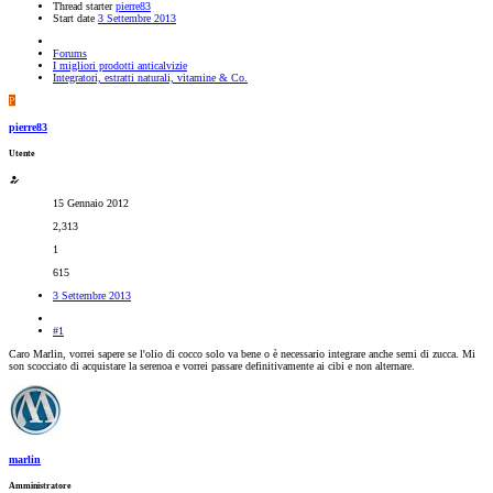
Thread starter
pierre83
Start date
3 Settembre 2013
Forums
I migliori prodotti anticalvizie
Integratori, estratti naturali, vitamine & Co.
P
pierre83
Utente
15 Gennaio 2012
2,313
1
615
3 Settembre 2013
#1
Caro Marlin, vorrei sapere se l'olio di cocco solo va bene o è necessario integrare anche semi di zucca. Mi
son scocciato di acquistare la serenoa e vorrei passare definitivamente ai cibi e non alternare.
marlin
Amministratore