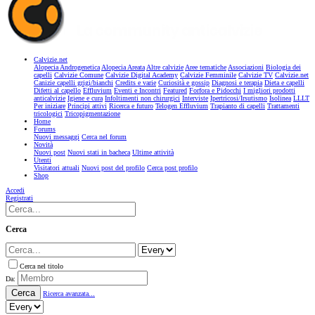
Calvizie.net
Alopecia Androgenetica
Alopecia Areata
Altre calvizie
Aree tematiche
Associazioni
Biologia dei
capelli
Calvizie Comune
Calvizie Digital Academy
Calvizie Femminile
Calvizie TV
Calvizie.net
Canizie capelli grigi/bianchi
Credits e varie
Curiosità e gossip
Diagnosi e terapia
Dieta e capelli
Difetti al capello
Effluvium
Eventi e Incontri
Featured
Forfora e Pidocchi
I migliori prodotti
anticalvizie
Igiene e cura
Infoltimenti non chirurgici
Interviste
Ipertricosi/Irsutismo
Isolinea
LLLT
Per iniziare
Principi attivi
Ricerca e futuro
Telogen Effluvium
Trapianto di capelli
Trattamenti
tricologici
Tricopigmentazione
Home
Forums
Nuovi messaggi
Cerca nel forum
Novità
Nuovi post
Nuovi stati in bacheca
Ultime attività
Utenti
Visitatori attuali
Nuovi post del profilo
Cerca post profilo
Shop
Accedi
Registrati
Cerca
Cerca nel titolo
Da:
Cerca
Ricerca avanzata...