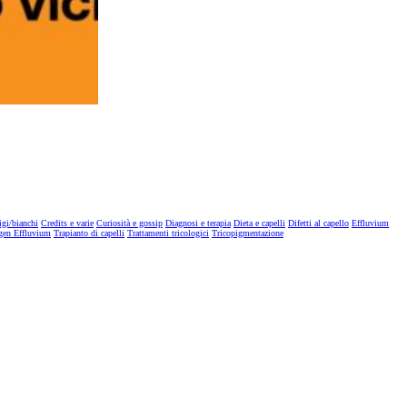
igi/bianchi
Credits e varie
Curiosità e gossip
Diagnosi e terapia
Dieta e capelli
Difetti al capello
Effluvium
gen Effluvium
Trapianto di capelli
Trattamenti tricologici
Tricopigmentazione