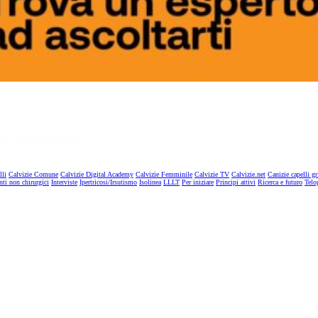
lli
Calvizie Comune
Calvizie Digital Academy
Calvizie Femminile
Calvizie TV
Calvizie.net
Canizie capelli gr
nti non chirurgici
Interviste
Ipertricosi/Irsutismo
Isolinea
LLLT
Per iniziare
Principi attivi
Ricerca e futuro
Telo