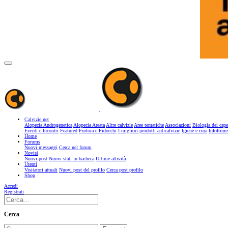
Calvizie.net
Alopecia Androgenetica
Alopecia Areata
Altre calvizie
Aree tematiche
Associazioni
Biologia dei cape
Eventi e Incontri
Featured
Forfora e Pidocchi
I migliori prodotti anticalvizie
Igiene e cura
Infoltime
Home
Forums
Nuovi messaggi
Cerca nel forum
Novità
Nuovi post
Nuovi stati in bacheca
Ultime attività
Utenti
Visitatori attuali
Nuovi post del profilo
Cerca post profilo
Shop
Accedi
Registrati
Cerca