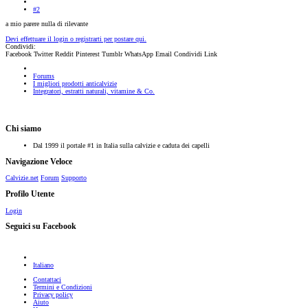
#2
a mio parere nulla di rilevante
Devi effettuare il login o registrarti per postare qui.
Condividi:
Facebook
Twitter
Reddit
Pinterest
Tumblr
WhatsApp
Email
Condividi
Link
Forums
I migliori prodotti anticalvizie
Integratori, estratti naturali, vitamine & Co.
Chi siamo
Dal 1999 il portale #1 in Italia sulla calvizie e caduta dei capelli
Navigazione Veloce
Calvizie.net
Forum
Supporto
Profilo Utente
Login
Seguici su Facebook
Italiano
Contattaci
Termini e Condizioni
Privacy policy
Aiuto