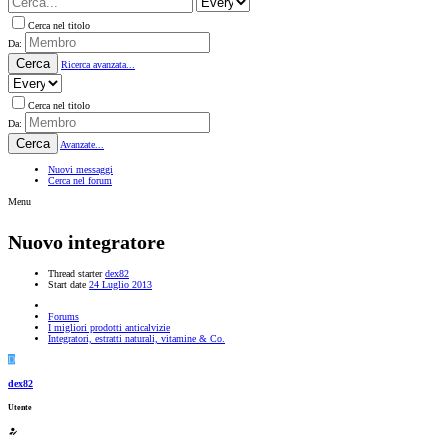
Cerca nel titolo
Da:
Cerca
Ricerca avanzata...
Cerca nel titolo
Da:
Cerca
Avanzate...
Nuovi messaggi
Cerca nel forum
Menu
Nuovo integratore
Thread starter
dex82
Start date
24 Luglio 2013
Forums
I migliori prodotti anticalvizie
Integratori, estratti naturali, vitamine & Co.
D
dex82
Utente