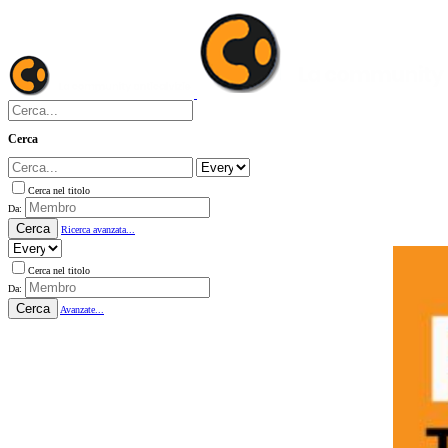
Cerca
Cerca nel titolo
Da:
Cerca
Ricerca avanzata...
Cerca nel titolo
Da:
Cerca
Avanzate...