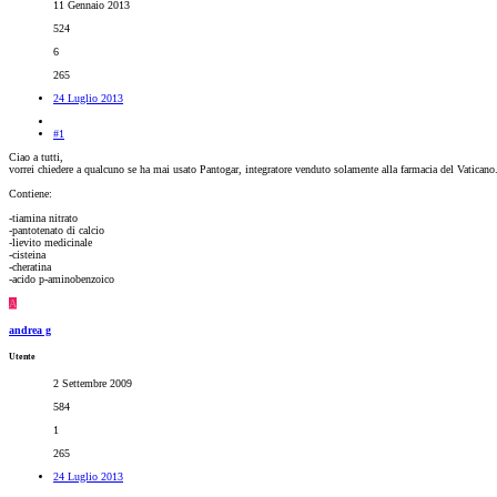
11 Gennaio 2013
524
6
265
24 Luglio 2013
#1
Ciao a tutti,
vorrei chiedere a qualcuno se ha mai usato Pantogar, integratore venduto solamente alla farmacia del Vatican
Contiene:
-tiamina nitrato
-pantotenato di calcio
-lievito medicinale
-cisteina
-cheratina
-acido p-aminobenzoico
A
andrea g
Utente
2 Settembre 2009
584
1
265
24 Luglio 2013