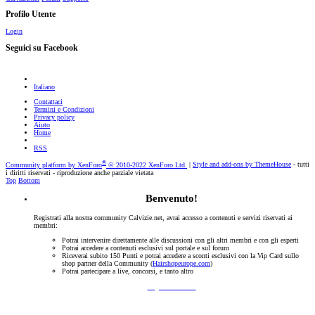
Profilo Utente
Login
Seguici su Facebook
Italiano
Contattaci
Termini e Condizioni
Privacy policy
Aiuto
Home
RSS
®
Community platform by XenForo
© 2010-2022 XenForo Ltd.
|
Style and add-ons by ThemeHouse
- tutti
i diritti riservati - riproduzione anche parziale vietata
Top
Bottom
Benvenuto!
Registrati alla nostra community Calvizie.net, avrai accesso a contenuti e servizi riservati ai
membri:
Potrai intervenire direttamente alle discussioni con gli altri membri e con gli esperti
Potrai accedere a contenuti esclusivi sul portale e sul forum
Riceverai subito 150 Punti e potrai accedere a sconti esclusivi con la Vip Card sullo
shop partner della Community (
Hairshopeurope.com
)
Potrai partecipare a live, concorsi, e tanto altro
Registrati Subito