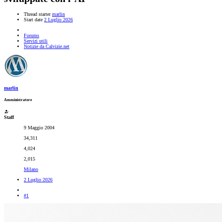
Thread starter
marlin
Start date
2 Luglio 2026
Forums
Servizi utili
Notizie da Calvizie.net
marlin
Amministratore
Staff
9 Maggio 2004
34,311
4,024
2,015
Milano
2 Luglio 2026
#1