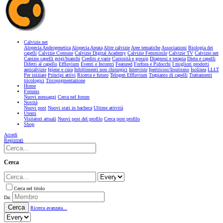
Calvizie.net
Alopecia Androgenetica
Alopecia Areata
Altre calvizie
Aree tematiche
Associazioni
Biologia dei
capelli
Calvizie Comune
Calvizie Digital Academy
Calvizie Femminile
Calvizie TV
Calvizie.net
Canizie capelli grigi/bianchi
Credits e varie
Curiosità e gossip
Diagnosi e terapia
Dieta e capelli
Difetti al capello
Effluvium
Eventi e Incontri
Featured
Forfora e Pidocchi
I migliori prodotti
anticalvizie
Igiene e cura
Infoltimenti non chirurgici
Interviste
Ipertricosi/Irsutismo
Isolinea
LLLT
Per iniziare
Principi attivi
Ricerca e futuro
Telogen Effluvium
Trapianto di capelli
Trattamenti
tricologici
Tricopigmentazione
Home
Forums
Nuovi messaggi
Cerca nel forum
Novità
Nuovi post
Nuovi stati in bacheca
Ultime attività
Utenti
Visitatori attuali
Nuovi post del profilo
Cerca post profilo
Shop
Accedi
Registrati
Cerca
Cerca nel titolo
Da:
Cerca
Ricerca avanzata...