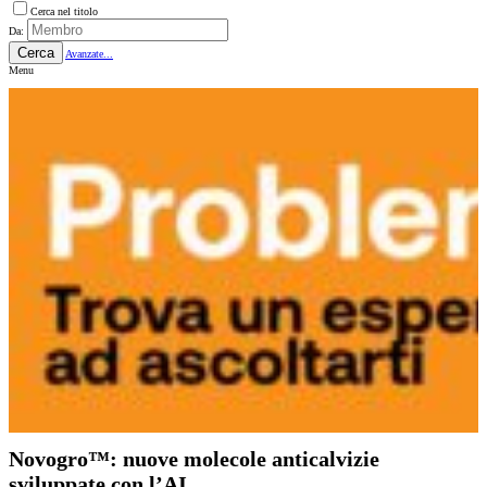
Cerca nel titolo
Da:
Cerca
Avanzate...
Menu
Novogro™: nuove molecole anticalvizie
sviluppate con l’AI