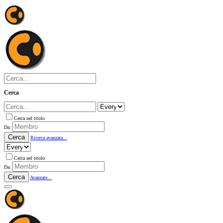
Cerca
Cerca nel titolo
Da:
Cerca
Ricerca avanzata...
Cerca nel titolo
Da:
Cerca
Avanzate...