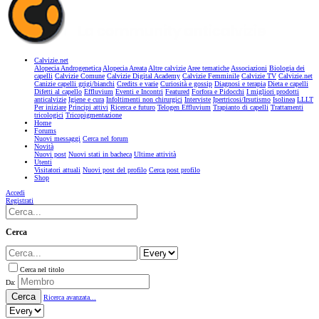
Calvizie.net
Alopecia Androgenetica
Alopecia Areata
Altre calvizie
Aree tematiche
Associazioni
Biologia dei
capelli
Calvizie Comune
Calvizie Digital Academy
Calvizie Femminile
Calvizie TV
Calvizie.net
Canizie capelli grigi/bianchi
Credits e varie
Curiosità e gossip
Diagnosi e terapia
Dieta e capelli
Difetti al capello
Effluvium
Eventi e Incontri
Featured
Forfora e Pidocchi
I migliori prodotti
anticalvizie
Igiene e cura
Infoltimenti non chirurgici
Interviste
Ipertricosi/Irsutismo
Isolinea
LLLT
Per iniziare
Principi attivi
Ricerca e futuro
Telogen Effluvium
Trapianto di capelli
Trattamenti
tricologici
Tricopigmentazione
Home
Forums
Nuovi messaggi
Cerca nel forum
Novità
Nuovi post
Nuovi stati in bacheca
Ultime attività
Utenti
Visitatori attuali
Nuovi post del profilo
Cerca post profilo
Shop
Accedi
Registrati
Cerca
Cerca nel titolo
Da:
Cerca
Ricerca avanzata...