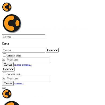
Cerca
Cerca nel titolo
Da:
Cerca
Ricerca avanzata...
Cerca nel titolo
Da:
Cerca
Avanzate...