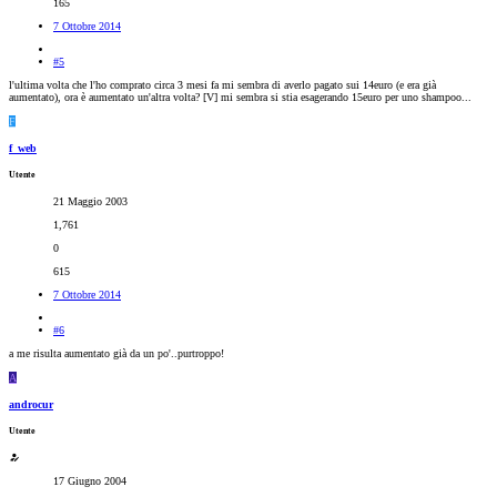
165
7 Ottobre 2014
#5
l'ultima volta che l'ho comprato circa 3 mesi fa mi sembra di averlo pagato sui 14euro (e era già
aumentato), ora è aumentato un'altra volta? [V] mi sembra si stia esagerando 15euro per uno shampoo...
F
f_web
Utente
21 Maggio 2003
1,761
0
615
7 Ottobre 2014
#6
a me risulta aumentato già da un po'..purtroppo!
A
androcur
Utente
17 Giugno 2004