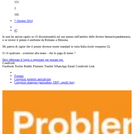
121
2
165
7 Ottobre 2014
#7
Io non ho ancora capito se c'è discrezionalità sul suo prezzo nell'ambito delle diverse farmacie/parafarmacie,
o se invece il prezzo è uniforme da Bolzano a Messina.
Mi pareva di capire che il prezzo dovesse essere standard in tutta Italia (isole comprese [
]).
O c'è qualcuno - scontrino alla mano - che lo paga di meno ?
Devi effettuare il login o registrarti per postare qui.
Condividi:
Facebook
Twitter
Reddit
Pinterest
Tumblr
WhatsApp
Email
Condividi
Link
Forums
I migliori prodotti anticalvizie
I migliori shampoo (anticaduta, DHT, capelli fini)