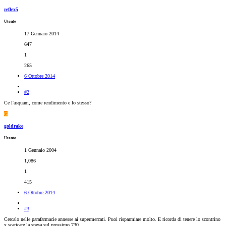
reflex5
Utente
17 Gennaio 2014
647
1
265
6 Ottobre 2014
#2
Ce l'asquam, come rendimento e lo stesso?
G
goldrake
Utente
1 Gennaio 2004
1,086
1
415
6 Ottobre 2014
#3
Cercalo nelle parafarmacie annesse ai supermercati. Puoi risparmiare molto. E ricorda di tenere lo scontrino
x scaricare la spesa sul prossimo 730