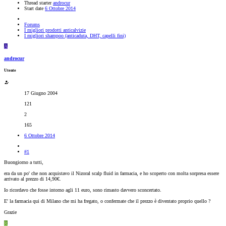
Thread starter
androcur
Start date
6 Ottobre 2014
Forums
I migliori prodotti anticalvizie
I migliori shampoo (anticaduta, DHT, capelli fini)
A
androcur
Utente
17 Giugno 2004
121
2
165
6 Ottobre 2014
#1
Buongiorno a tutti,
era da un po' che non acquistavo il Nizoral scalp fluid in farmacia, e ho scoperto con molta sorpresa essere
arrivato al prezzo di 14,90€.
Io ricordavo che fosse intorno agli 11 euro, sono rimasto davvero sconcertato.
E' la farmacia qui di Milano che mi ha fregato, o confermate che il prezzo è diventato proprio quello ?
Grazie
R