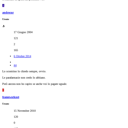
A
androcur
Utente
17 Giugno 2004
121
2
165
6 Ottobre 2014
#4
Lo scontrino lo chiedo sempre, ovvio.
Le parafarmacie non credo lo abbiano.
Però ancora non ho capito se anche voi lo pagate uguale.
F
frameworknet
Utente
15 Novembre 2010
120
0