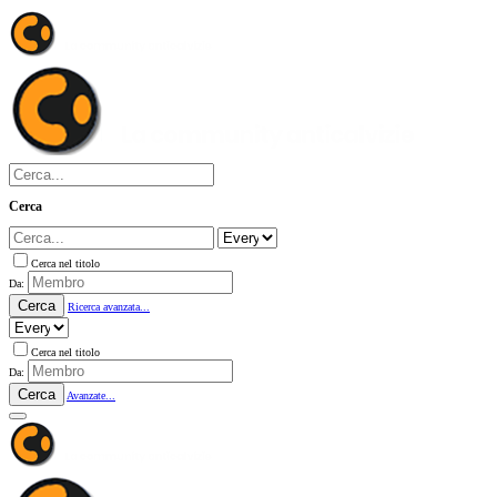
Cerca
Cerca nel titolo
Da:
Cerca
Ricerca avanzata...
Cerca nel titolo
Da:
Cerca
Avanzate...