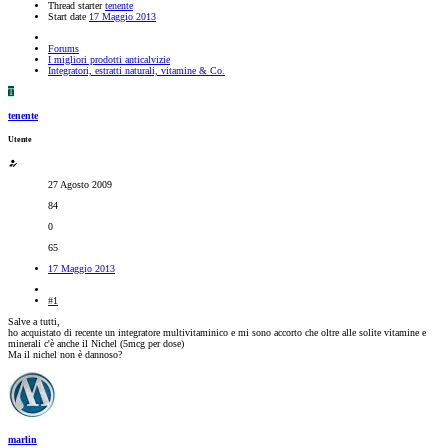
Thread starter
tenente
Start date
17 Maggio 2013
Forums
I migliori prodotti anticalvizie
Integratori, estratti naturali, vitamine & Co.
T
tenente
Utente
27 Agosto 2009
84
0
65
17 Maggio 2013
#1
Salve a tutti,
ho acquistato di recente un integratore multivitaminico e mi sono accorto che oltre alle solite vitamine e
minerali c'è anche il Nichel (5mcg per dose)
Ma il nichel non è dannoso?
marlin