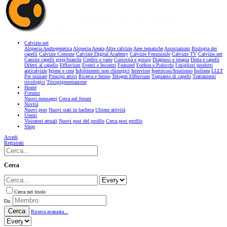
Calvizie.net
Alopecia Androgenetica
Alopecia Areata
Altre calvizie
Aree tematiche
Associazioni
Biologia dei
capelli
Calvizie Comune
Calvizie Digital Academy
Calvizie Femminile
Calvizie TV
Calvizie.net
Canizie capelli grigi/bianchi
Credits e varie
Curiosità e gossip
Diagnosi e terapia
Dieta e capelli
Difetti al capello
Effluvium
Eventi e Incontri
Featured
Forfora e Pidocchi
I migliori prodotti
anticalvizie
Igiene e cura
Infoltimenti non chirurgici
Interviste
Ipertricosi/Irsutismo
Isolinea
LLLT
Per iniziare
Principi attivi
Ricerca e futuro
Telogen Effluvium
Trapianto di capelli
Trattamenti
tricologici
Tricopigmentazione
Home
Forums
Nuovi messaggi
Cerca nel forum
Novità
Nuovi post
Nuovi stati in bacheca
Ultime attività
Utenti
Visitatori attuali
Nuovi post del profilo
Cerca post profilo
Shop
Accedi
Registrati
Cerca
Cerca nel titolo
Da:
Cerca
Ricerca avanzata...