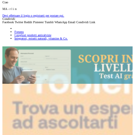
Ciao
MA - r l i n
Devi effettuare il login o registrarti per postare qui.
Condividi:
Facebook
Twitter
Reddit
Pinterest
Tumblr
WhatsApp
Email
Condividi
Link
Forums
I migliori prodotti anticalvizie
Integratori, estratti naturali, vitamine & Co.