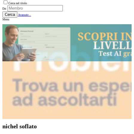
Cerca nel titolo
Da:
Cerca
Avanzate...
Menu
nichel soflato