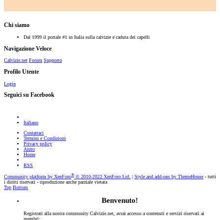
Chi siamo
Dal 1999 il portale #1 in Italia sulla calvizie e caduta dei capelli
Navigazione Veloce
Calvizie.net
Forum
Supporto
Profilo Utente
Login
Seguici su Facebook
Italiano
Contattaci
Termini e Condizioni
Privacy policy
Aiuto
Home
RSS
®
Community platform by XenForo
© 2010-2022 XenForo Ltd.
|
Style and add-ons by ThemeHouse
- tutti
i diritti riservati - riproduzione anche parziale vietata
Top
Bottom
Benvenuto!
Registrati alla nostra community Calvizie.net, avrai accesso a contenuti e servizi riservati ai
membri: