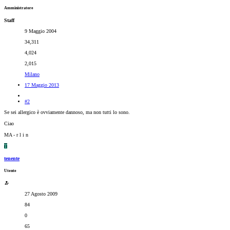
Amministratore
Staff
9 Maggio 2004
34,311
4,024
2,015
Milano
17 Maggio 2013
#2
Se sei allergico è ovviamente dannoso, ma non tutti lo sono.
Ciao
MA - r l i n
T
tenente
Utente
27 Agosto 2009
84
0
65