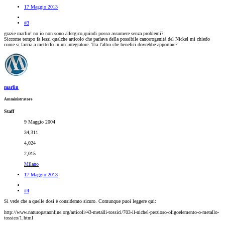
17 Maggio 2013
#3
grazie marlin! no io non sono allergico,quindi posso assumere senza problemi?
Siccome tempo fa lessi qualche articolo che parlava della possibile cancerogenità del Nickel mi chiedo
come si faccia a metterlo in un integratore. Tra l'altro che benefici dovrebbe apportare?
marlin
Amministratore
Staff
9 Maggio 2004
34,311
4,024
2,015
Milano
17 Maggio 2013
#4
Si vede che a quelle dosi è considerato sicuro. Comunque puoi leggere qui:
http://www.naturopataonline.org/articoli/43-metalli-tossici/703-il-nichel-prezioso-oligoelemento-o-metallo-
tossico/1.html