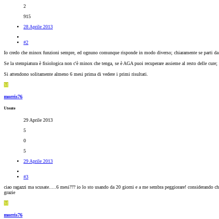
2
915
28 Aprile 2013
#2
Io credo che minox funzioni sempre, ed ognuno comunque risponde in modo diverso; chiaramente se parti da u
Se la stempiatura è fisiologica non c'è minox che tenga, se è AGA puoi recuperare assieme al resto delle cure;
Si attendono solitamente almeno 6 mesi prima di vedere i primi risultati.
M
morris76
Utente
29 Aprile 2013
5
0
5
29 Aprile 2013
#3
ciao ragazzi ma scusate.....6 mesi??? io lo sto usando da 20 giorni e a me sembra peggiorare! considerando che s
grazie
M
morris76