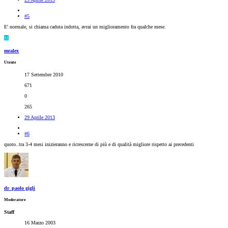
#5
E' normale, si chiama caduta indotta, avrai un miglioramento fra qualche mese.
M
mralex
Utente
17 Settembre 2010
671
0
265
29 Aprile 2013
#6
quoto..tra 3-4 mesi inizieranno e ricrescerne di più e di qualità migliore rispetto ai precedenti
dr_paolo gigli
Moderatore
Staff
16 Marzo 2003