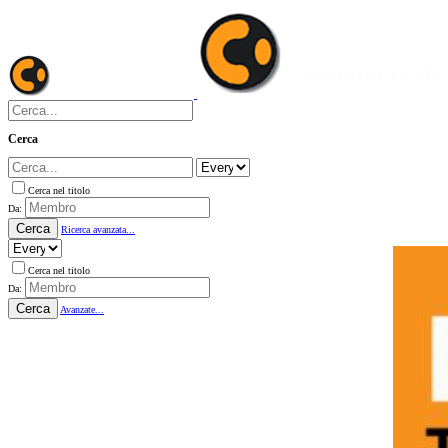
Cerca
Cerca nel titolo
Da:
Cerca
Ricerca avanzata...
Cerca nel titolo
Da:
Cerca
Avanzate...