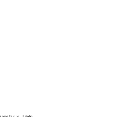
ono fra il I e il II stadio....