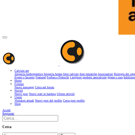
Calvizie.net
Alopecia Androgenetica
Alopecia Areata
Altre calvizie
Aree tematiche
Associazioni
Biologia dei cape
Eventi e Incontri
Featured
Forfora e Pidocchi
I migliori prodotti anticalvizie
Igiene e cura
Infoltime
Home
Forums
Nuovi messaggi
Cerca nel forum
Novità
Nuovi post
Nuovi stati in bacheca
Ultime attività
Utenti
Visitatori attuali
Nuovi post del profilo
Cerca post profilo
Shop
Accedi
Registrati
Cerca