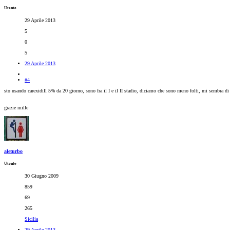
Utente
29 Aprile 2013
5
0
5
29 Aprile 2013
#4
sto usando carexidill 5% da 20 giorno, sono fra il I e il II stadio, diciamo che sono meno folti, mi sembra d
grazie mille
aleturbo
Utente
30 Giugno 2009
859
69
265
Sicilia
29 Aprile 2013