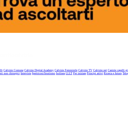
lli
Calvizie Comune
Calvizie Digital Academy
Calvizie Femminile
Calvizie TV
Calvizie.net
Canizie capelli gr
nti non chirurgici
Interviste
Ipertricosi/Irsutismo
Isolinea
LLLT
Per iniziare
Principi attivi
Ricerca e futuro
Telo