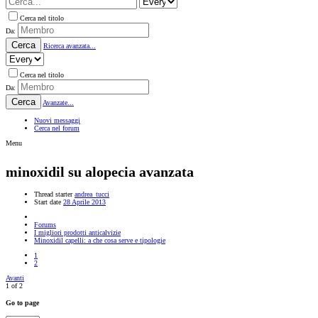
Cerca nel titolo
Da:
Cerca
Ricerca avanzata...
Cerca nel titolo
Da:
Cerca
Avanzate...
Nuovi messaggi
Cerca nel forum
Menu
minoxidil su alopecia avanzata
Thread starter
andrea_tucci
Start date
28 Aprile 2013
Forums
I migliori prodotti anticalvizie
Minoxidil capelli: a che cosa serve e tipologie
1
2
Avanti
1 of 2
Go to page