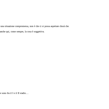
na situazione compromessa, non è che ci si possa aspettare chssà che.
 anche qui, come sempre, la cosa è soggettiva.
ono fra il I e il II stadio....