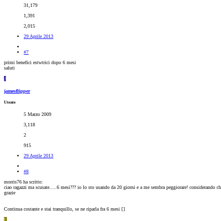
31,179
1,391
2,015
29 Aprile 2013
#7
primi benefici estwtrici dopo 6 mesi
saluti
J
jamesflipper
Utente
5 Marzo 2009
3,118
2
915
29 Aprile 2013
#8
morris76 ha scritto:
ciao ragazzi ma scusate.....6 mesi??? io lo sto usando da 20 giorni e a me sembra peggiorare! considerando che s
grazie
Continua costante e stai tranquillo, se ne riparla fra 6 mesi [
]
L