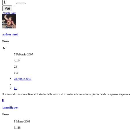
Vai
Avanti
Last
andrea_tucci
Utente
7 Febbraio 2007
4,144
23
915
28 Aprile 2013
#1
Il minoxidil funziona fino al 5 stadio della calvizie? il vertex è la zona forse più facile da recuperare rispe
J
jamesflipper
Utente
5 Marzo 2009
3,118