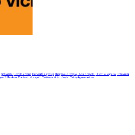
igi/bianchi
Credits e varie
Curiosità e gossip
Diagnosi e terapia
Dieta e capelli
Difetti al capello
Effluvium
gen Effluvium
Trapianto di capelli
Trattamenti tricologici
Tricopigmentazione