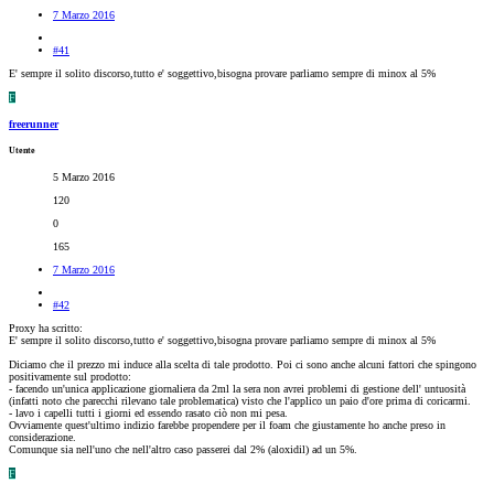
7 Marzo 2016
#41
E' sempre il solito discorso,tutto e' soggettivo,bisogna provare parliamo sempre di minox al 5%
F
freerunner
Utente
5 Marzo 2016
120
0
165
7 Marzo 2016
#42
Proxy ha scritto:
E' sempre il solito discorso,tutto e' soggettivo,bisogna provare parliamo sempre di minox al 5%
Diciamo che il prezzo mi induce alla scelta di tale prodotto. Poi ci sono anche alcuni fattori che spingono
positivamente sul prodotto:
- facendo un'unica applicazione giornaliera da 2ml la sera non avrei problemi di gestione dell' untuosità
(infatti noto che parecchi rilevano tale problematica) visto che l'applico un paio d'ore prima di coricarmi.
- lavo i capelli tutti i giorni ed essendo rasato ciò non mi pesa.
Ovviamente quest'ultimo indizio farebbe propendere per il foam che giustamente ho anche preso in
considerazione.
Comunque sia nell'uno che nell'altro caso passerei dal 2% (aloxidil) ad un 5%.
F