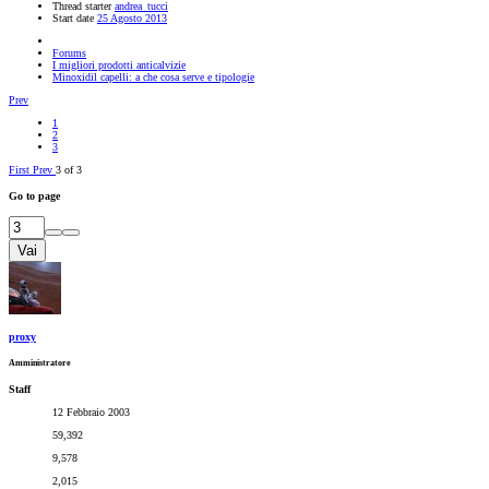
Thread starter
andrea_tucci
Start date
25 Agosto 2013
Forums
I migliori prodotti anticalvizie
Minoxidil capelli: a che cosa serve e tipologie
Prev
1
2
3
First
Prev
3 of 3
Go to page
Vai
proxy
Amministratore
Staff
12 Febbraio 2003
59,392
9,578
2,015