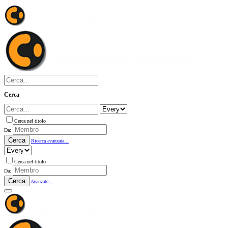
Cerca
Cerca nel titolo
Da:
Cerca
Ricerca avanzata...
Cerca nel titolo
Da:
Cerca
Avanzate...