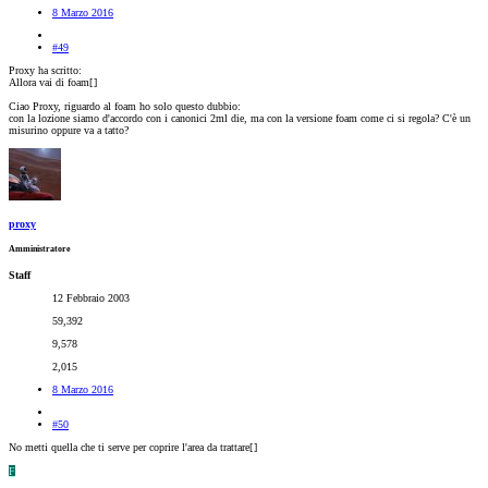
8 Marzo 2016
#49
Proxy ha scritto:
Allora vai di foam[
]
Ciao Proxy, riguardo al foam ho solo questo dubbio:
con la lozione siamo d'accordo con i canonici 2ml die, ma con la versione foam come ci si regola? C'è un
misurino oppure va a tatto?
proxy
Amministratore
Staff
12 Febbraio 2003
59,392
9,578
2,015
8 Marzo 2016
#50
No metti quella che ti serve per coprire l'area da trattare[
]
F