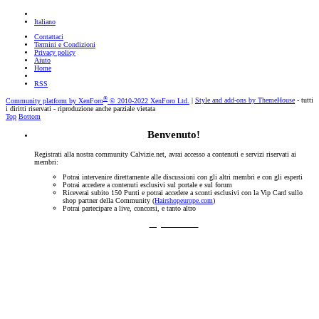
Italiano
Contattaci
Termini e Condizioni
Privacy policy
Aiuto
Home
RSS
®
Community platform by XenForo
© 2010-2022 XenForo Ltd.
|
Style and add-ons by ThemeHouse
- tutti
i diritti riservati - riproduzione anche parziale vietata
Top
Bottom
Benvenuto!
Registrati alla nostra community Calvizie.net, avrai accesso a contenuti e servizi riservati ai
membri:
Potrai intervenire direttamente alle discussioni con gli altri membri e con gli esperti
Potrai accedere a contenuti esclusivi sul portale e sul forum
Riceverai subito 150 Punti e potrai accedere a sconti esclusivi con la Vip Card sullo
shop partner della Community (
Hairshopeurope.com
)
Potrai partecipare a live, concorsi, e tanto altro
Registrati Subito