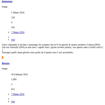
freerunner
Utente
5 Marzo 2016
120
0
165
7 Marzo 2016
#43
Stavo valutando il da farsi e purtroppo ho scoperto che la % di glicole di questo prodotto è altina (50%).
Già con l'aloxidil (20%) se non lavo i capelli tutti i giorni avverto prurito, con questo sarei a livelli critici [
]
Purtoppo quelli senza glicole sono pochi ed il prezzo non è così accessibile...
T
thecrow
Utente
18 Febbraio 2015
1,895
5
615
7 Marzo 2016
#44