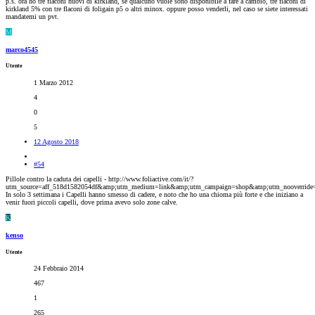
p.s. ora ho tre flaconi nuovi di kirkland, se qualcuno vuole sono disponibile a fare a cambio, tre flaconi di
kirkland 5% con tre flaconi di foligain p5 o altri minox. oppure posso venderli, nel caso se siete interessati
mandatemi un pvt.
M
marco4545
Utente
1 Marzo 2012
4
0
5
12 Agosto 2018
#54
Pillole contro la caduta dei capelli - http://www.foliactive.com/it/?
utm_source=aff_518d1582054df&amp;utm_medium=link&amp;utm_campaign=shop&amp;utm_nooverride
In solo 3 settimana i Capelli hanno smesso di cadere, e noto che ho una chioma più forte e che iniziano a
venir fuori piccoli capelli, dove prima avevo solo zone calve.
K
kenso
Utente
24 Febbraio 2014
467
1
265