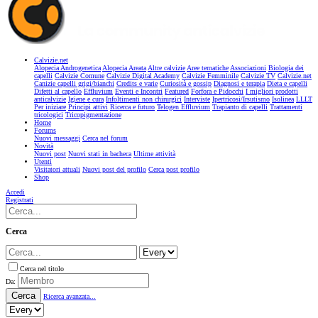
Calvizie.net
Alopecia Androgenetica
Alopecia Areata
Altre calvizie
Aree tematiche
Associazioni
Biologia dei
capelli
Calvizie Comune
Calvizie Digital Academy
Calvizie Femminile
Calvizie TV
Calvizie.net
Canizie capelli grigi/bianchi
Credits e varie
Curiosità e gossip
Diagnosi e terapia
Dieta e capelli
Difetti al capello
Effluvium
Eventi e Incontri
Featured
Forfora e Pidocchi
I migliori prodotti
anticalvizie
Igiene e cura
Infoltimenti non chirurgici
Interviste
Ipertricosi/Irsutismo
Isolinea
LLLT
Per iniziare
Principi attivi
Ricerca e futuro
Telogen Effluvium
Trapianto di capelli
Trattamenti
tricologici
Tricopigmentazione
Home
Forums
Nuovi messaggi
Cerca nel forum
Novità
Nuovi post
Nuovi stati in bacheca
Ultime attività
Utenti
Visitatori attuali
Nuovi post del profilo
Cerca post profilo
Shop
Accedi
Registrati
Cerca
Cerca nel titolo
Da:
Cerca
Ricerca avanzata...