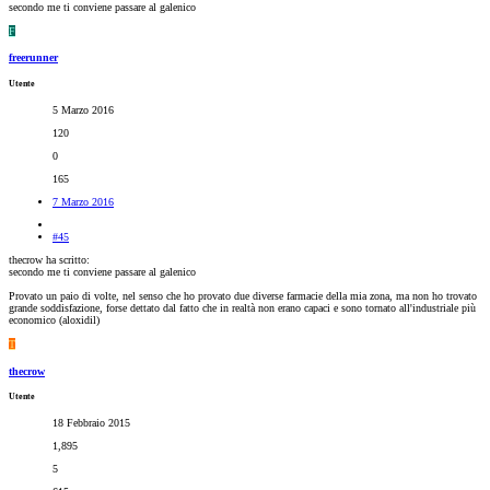
secondo me ti conviene passare al galenico
F
freerunner
Utente
5 Marzo 2016
120
0
165
7 Marzo 2016
#45
thecrow ha scritto:
secondo me ti conviene passare al galenico
Provato un paio di volte, nel senso che ho provato due diverse farmacie della mia zona, ma non ho trovato
grande soddisfazione, forse dettato dal fatto che in realtà non erano capaci e sono tornato all'industriale più
economico (aloxidil)
T
thecrow
Utente
18 Febbraio 2015
1,895
5