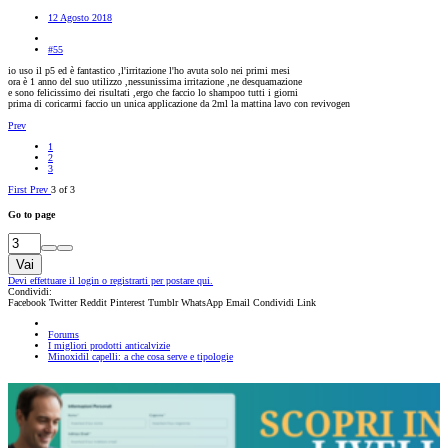
12 Agosto 2018
#55
io uso il p5 ed è fantastico ,l'irritazione l'ho avuta solo nei primi mesi
ora è 1 anno del suo utilizzo ,nessunissima irritazione ,ne desquamazione
e sono felicissimo dei risultati ,ergo che faccio lo shampoo tutti i giorni
prima di coricarmi faccio un unica applicazione da 2ml la mattina lavo con revivogen
Prev
1
2
3
First
Prev
3 of 3
Go to page
Vai
Devi effettuare il login o registrarti per postare qui.
Condividi:
Facebook
Twitter
Reddit
Pinterest
Tumblr
WhatsApp
Email
Condividi
Link
Forums
I migliori prodotti anticalvizie
Minoxidil capelli: a che cosa serve e tipologie