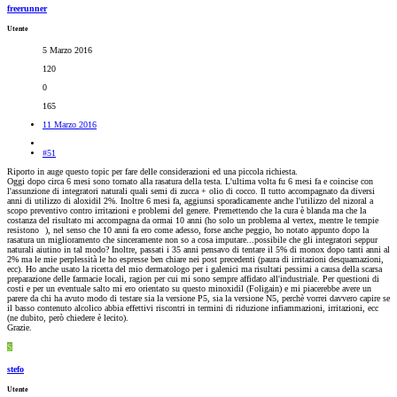
freerunner
Utente
5 Marzo 2016
120
0
165
11 Marzo 2016
#51
Riporto in auge questo topic per fare delle considerazioni ed una piccola richiesta.
Oggi dopo circa 6 mesi sono tornato alla rasatura della testa. L'ultima volta fu 6 mesi fa e coincise con
l'assunzione di integratori naturali quali semi di zucca + olio di cocco. Il tutto accompagnato da diversi
anni di utilizzo di aloxidil 2%. Inoltre 6 mesi fa, aggiunsi sporadicamente anche l'utilizzo del nizoral a
scopo preventivo contro irritazioni e problemi del genere. Premettendo che la cura è blanda ma che la
costanza del risultato mi accompagna da ormai 10 anni (ho solo un problema al vertex, mentre le tempie
resistono
), nel senso che 10 anni fa ero come adesso, forse anche peggio, ho notato appunto dopo la
rasatura un miglioramento che sinceramente non so a cosa imputare...possibile che gli integratori seppur
naturali aiutino in tal modo? Inoltre, passati i 35 anni pensavo di tentare il 5% di monox dopo tanti anni al
2% ma le mie perplessità le ho espresse ben chiare nei post precedenti (paura di irritazioni desquamazioni,
ecc). Ho anche usato la ricetta del mio dermatologo per i galenici ma risultati pessimi a causa della scarsa
preparazione delle farmacie locali, ragion per cui mi sono sempre affidato all'industriale. Per questioni di
costi e per un eventuale salto mi ero orientato su questo minoxidil (Foligain) e mi piacerebbe avere un
parere da chi ha avuto modo di testare sia la versione P5, sia la versione N5, perchè vorrei davvero capire se
il basso contenuto alcolico abbia effettivi riscontri in termini di riduzione infiammazioni, irritazioni, ecc
(ne dubito, però chiedere è lecito).
Grazie.
S
stefo
Utente