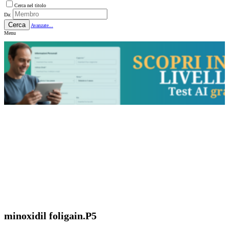
Cerca nel titolo
Da:
Cerca
Avanzate...
Menu
minoxidil foligain.P5