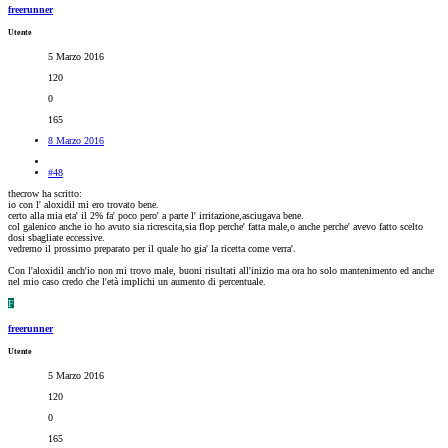
freerunner
Utente
5 Marzo 2016
120
0
165
8 Marzo 2016
#48
thecrow ha scritto:
io con l' aloxidil mi ero trovato bene.
certo alla mia eta' il 2% fa' poco pero' a parte l' irritazione,asciugava bene.
col galenico anche io ho avuto sia ricrescita,sia flop perche' fatta male,o anche perche' avevo fatto scelto
dosi sbagliate eccessive.
vedremo il prossimo preparato per il quale ho gia' la ricetta come verra'.
Con l'aloxidil anch'io non mi trovo male, buoni risultati all'inizio ma ora ho solo mantenimento ed anche
nel mio caso credo che l'età implichi un aumento di percentuale.
F
freerunner
Utente
5 Marzo 2016
120
0
165