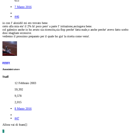
615
7 Marzo 2016
#46
io con l' aloxidil mi ero trovato bene.
certo alla mia eta' il 2% fa' poco pero' a parte l' irritazione,asciugava bene.
col galenico anche io ho avuto sia ricrescita,sia flop perche' fatta male,o anche perche' avevo fatto scelto
dosi sbagliate eccessive.
vedremo il prossimo preparato per il quale ho gia' la ricetta come verra'.
proxy
Amministratore
Staff
12 Febbraio 2003
59,392
9,578
2,015
8 Marzo 2016
#47
Allora vai di foam[
]
F