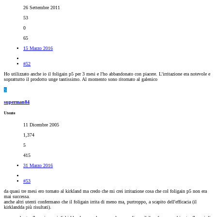
26 Settembre 2011
53
0
65
15 Marzo 2016
#52
Ho utilizzato anche io il foligain p5 per 3 mesi e l'ho abbandonato con piacere. L'irritazione era notevole e
soprattutto il prodotto unge tantissimo. Al momento sono ritornato al galenico
S
superman84
Utente
11 Dicembre 2005
1,374
5
415
31 Marzo 2016
#53
da quasi tre mesi ero tornato al kirkland ma credo che mi crei irritazione cosa che col foligain p5 non era
mai successa.
anche altri utenti confermano che il foligain irrita di meno ma, purtroppo, a scapito dell'efficacia (il
kirklandda più risultati).