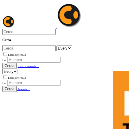
Cerca
Cerca nel titolo
Da:
Cerca
Ricerca avanzata...
Cerca nel titolo
Da:
Cerca
Avanzate...