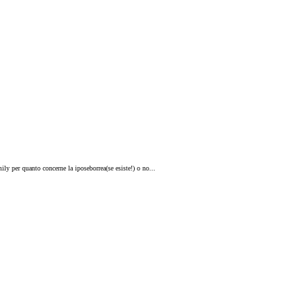
ily per quanto concerne la iposeborrea(se esiste!) o no...