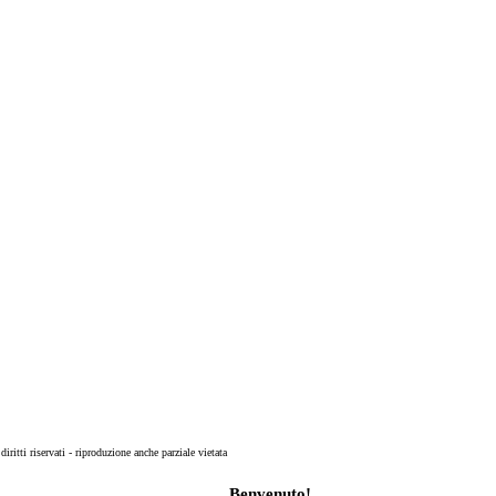
 diritti riservati - riproduzione anche parziale vietata
Benvenuto!