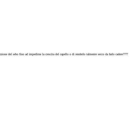
uzzione del sebo fino ad impedirne la crescita del capello o di renderlo talmente secco da farlo cadere????