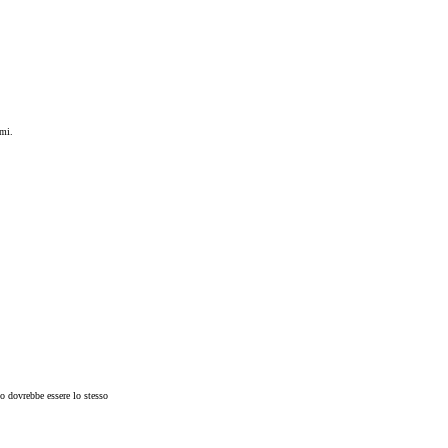
emi.
to dovrebbe essere lo stesso