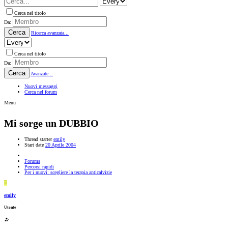
Cerca nel titolo
Da:
Cerca
Ricerca avanzata...
Cerca nel titolo
Da:
Cerca
Avanzate...
Nuovi messaggi
Cerca nel forum
Menu
Mi sorge un DUBBIO
Thread starter
emily
Start date
20 Aprile 2004
Forums
Percorsi rapidi
Per i nuovi: scegliere la terapia anticalvizie
E
emily
Utente