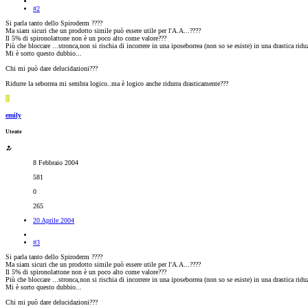
#2
Si parla tanto dello Spiroderm ????
Ma siam sicuri che un prodotto simile può essere utile per l'A.A...????
Il 5% di spironolattone non è un poco alto come valore???
Più che bloccare ...stronca,non si rischia di incorrere in una iposeborrea (non so se esiste) in una drastica rid
Mi è sorto questo dubbio...
Chi mi può dare delucidazioni???
Ridurre la seborrea mi sembra logico..ma è logico anche ridurra drasticamente???
E
emily
Utente
8 Febbraio 2004
581
0
265
20 Aprile 2004
#3
Si parla tanto dello Spiroderm ????
Ma siam sicuri che un prodotto simile può essere utile per l'A.A...????
Il 5% di spironolattone non è un poco alto come valore???
Più che bloccare ...stronca,non si rischia di incorrere in una iposeborrea (non so se esiste) in una drastica rid
Mi è sorto questo dubbio...
Chi mi può dare delucidazioni???