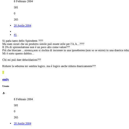
8 Febbraio 2004
581
0
265
20 Aprile 2004
#1
Si parla tanto dello Spiroderm ????
Ma siam sicuri che un prodotto simile può essere utile per l'A.A...????
Il 5% di spironolattone non è un poco alto come valore???
Più che bloccare ...stronca,non si rischia di incorrere in una iposeborrea (non so se esiste) in una drastica rid
Mi è sorto questo dubbio...
Chi mi può dare delucidazioni???
Ridurre la seborrea mi sembra logico..ma è logico anche ridurra drasticamente???
E
emily
Utente
8 Febbraio 2004
581
0
265
20 Aprile 2004