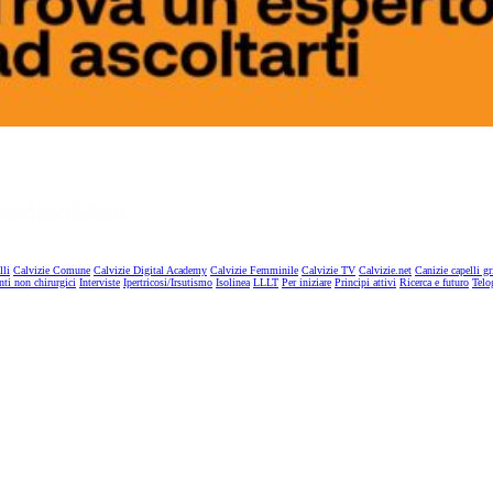
lli
Calvizie Comune
Calvizie Digital Academy
Calvizie Femminile
Calvizie TV
Calvizie.net
Canizie capelli gr
nti non chirurgici
Interviste
Ipertricosi/Irsutismo
Isolinea
LLLT
Per iniziare
Principi attivi
Ricerca e futuro
Telo