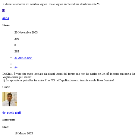
Ridurre la seborrea mi sembra logico..ma è logico anche ridurra drasticamente???
O
onda
Utente
20 Novembre 2003
390
0
265
21 Aprile 2004
#4
Dr.Gigli, è vero che stato lanciato da alcuni utenti del forum ma non ho capito se Lei dà in parte ragione a Em
Voglio essere più chiaro:
1) Lo spiroderm potrebbe far male SI o NO nell'applicazione su tempie e sola linea frontale?
Grazie
dr_paolo gigli
Moderatore
Staff
16 Marzo 2003