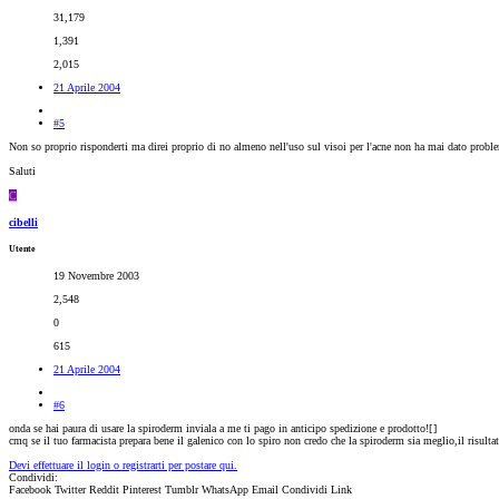
31,179
1,391
2,015
21 Aprile 2004
#5
Non so proprio risponderti ma direi proprio di no almeno nell'uso sul visoi per l'acne non ha mai dato probl
Saluti
C
cibelli
Utente
19 Novembre 2003
2,548
0
615
21 Aprile 2004
#6
onda se hai paura di usare la spiroderm inviala a me ti pago in anticipo spedizione e prodotto![
]
cmq se il tuo farmacista prepara bene il galenico con lo spiro non credo che la spiroderm sia meglio,il risulta
Devi effettuare il login o registrarti per postare qui.
Condividi:
Facebook
Twitter
Reddit
Pinterest
Tumblr
WhatsApp
Email
Condividi
Link