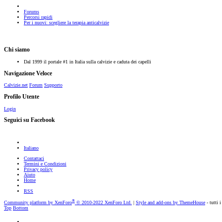
Forums
Percorsi rapidi
Per i nuovi: scegliere la terapia anticalvizie
Chi siamo
Dal 1999 il portale #1 in Italia sulla calvizie e caduta dei capelli
Navigazione Veloce
Calvizie.net
Forum
Supporto
Profilo Utente
Login
Seguici su Facebook
Italiano
Contattaci
Termini e Condizioni
Privacy policy
Aiuto
Home
RSS
®
Community platform by XenForo
© 2010-2022 XenForo Ltd.
|
Style and add-ons by ThemeHouse
- tutti i
Top
Bottom