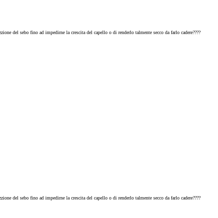
uzzione del sebo fino ad impedirne la crescita del capello o di renderlo talmente secco da farlo cadere????
uzzione del sebo fino ad impedirne la crescita del capello o di renderlo talmente secco da farlo cadere????