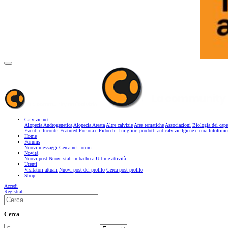
Calvizie.net
Alopecia Androgenetica
Alopecia Areata
Altre calvizie
Aree tematiche
Associazioni
Biologia dei cape
Eventi e Incontri
Featured
Forfora e Pidocchi
I migliori prodotti anticalvizie
Igiene e cura
Infoltime
Home
Forums
Nuovi messaggi
Cerca nel forum
Novità
Nuovi post
Nuovi stati in bacheca
Ultime attività
Utenti
Visitatori attuali
Nuovi post del profilo
Cerca post profilo
Shop
Accedi
Registrati
Cerca