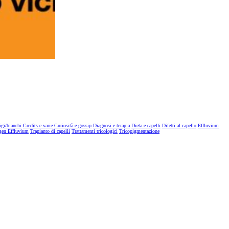
igi/bianchi
Credits e varie
Curiosità e gossip
Diagnosi e terapia
Dieta e capelli
Difetti al capello
Effluvium
gen Effluvium
Trapianto di capelli
Trattamenti tricologici
Tricopigmentazione