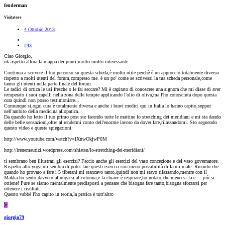
fenderman
Visitatore
4 Ottobre 2013
#43
Ciao Giorgio,
ok aspetto allora la mappa dei punti,molto molto interessante.
Continua a scrivere il tuo percorso su questa scheda,è molto utile perchè è un approccio totalmente diverso
rispetto a molti utenti del forum,compreso me. è un po' come se scrivessi la tua scheda personale,come
fanno gli utenti nella parte finale del forum.
Le radici di ortica le usi fresche o le fai seccare? Mi è capitato di conoscere una signora che mi disse di aver
recuperato i suoi capelli nella zona delle tempie applicando l'olio di oliva,ma l'ho conosciuta dopo questa
cura quindi non posso testimoniare...
Comunque si,ogni cura è totalmente diversa e anche i bravi medici qui in Italia lo hanno capito,seppur
nell'ambito della medicina allopatica.
Da quando ho letto il tuo primo post sto facendo tutte le mattine lo stretching dei meridiani e mi sta dando
delle belle sensazioni,oltre al rendermi conto dell'enorme lavoro da dover fare,rilassandomi. Sto seguendo
questo video e queste spiegazioni:
http://www.youtube.com/watch?v=lXnwOkjwP0M
http://irenemaurizi.wordpress.com/shiatsu/lo-stretching-dei-meridiani/
ti sembrano ben illustrati gli esercizi? Faccio anche gli esercizi del vaso concezione e del vaso governatore.
Rispetto allo yoga,mi sembra di poter fare questi esercizi con meno possibilità di farmi male. Ricordo che
quando ho provato a fare i 5 tibetani mi stancavo tanto,quindi non mi stavo rilassando,mentre con il
Makka-ho sento davvero allungarsi al colonna,e la chiave è respirare,ho notato che meno si fa e ....più si
ottiene! Pure se siamo mentalmente predisposti a pensare che bisogna fare tanto,bisogna sforzarsi per
ottenere i risultati.
Questo vabbè l'ho capito in teoria,la pratica è tutt'altro
G
giorgio79