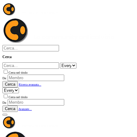
Cerca
Cerca nel titolo
Da:
Cerca
Ricerca avanzata...
Cerca nel titolo
Da:
Cerca
Avanzate...