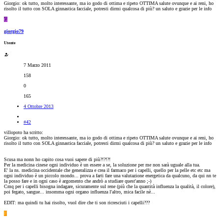
Giorgio: ok tutto, molto interessante, ma io godo di ottima e ripeto OTTIMA salute ovunque e ai reni, ho
risolto il tutto con SOLA ginnastica facciale, potresti dirmi qualcosa di più? un saluto e grazie per le info
G
giorgio79
Utente
7 Marzo 2011
158
0
165
4 Ottobre 2013
#42
villopoto ha scritto:
Giorgio: ok tutto, molto interessante, ma io godo di ottima e ripeto OTTIMA salute ovunque e ai reni, ho
risolto il tutto con SOLA ginnastica facciale, potresti dirmi qualcosa di più? un saluto e grazie per le info
Scusa ma nonn ho capito cosa vuoi sapere di più?!?!?!
Per la medicina cinese ogni individuo è un essere a se, la soluzione per me non sarà uguale alla tua.
E' la ns. medicina occidentale che generalizza e crea il farmaco per i capelli, quello per la pelle etc etc ma
ogni individuo è un piccolo mondo... prova a farti fare una valutazione energetica da qualcuno, da qui nn te
la posso fare e in ogni caso è argomento che andrò a studiare quest'anno ;-)
Cmq per i capelli bisogna indagare, sicuramente sul rene (più che la quantità influenza la qualità, il colore),
poi fegato, sangue... insomma ogni organo influenza l'altro, mica facile nè...
EDIT: ma quindi tu hai risolto, vuol dire che ti son ricresciuti i capelli???
F