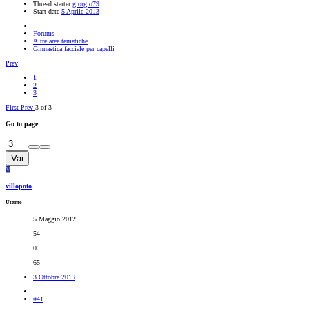
Thread starter
giorgio79
Start date
5 Aprile 2013
Forums
Altre aree tematiche
Ginnastica facciale per capelli
Prev
1
2
3
First
Prev
3 of 3
Go to page
Vai
V
villopoto
Utente
5 Maggio 2012
54
0
65
3 Ottobre 2013
#41