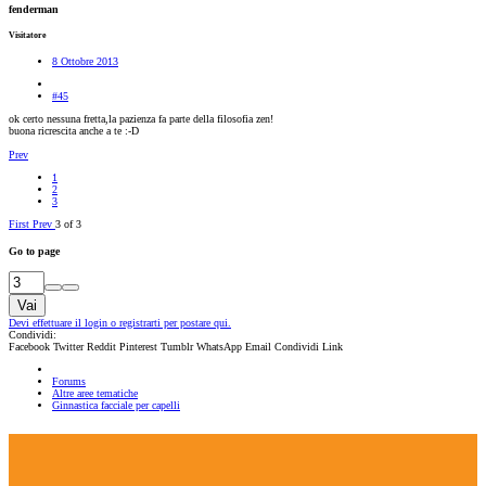
fenderman
Visitatore
8 Ottobre 2013
#45
ok certo nessuna fretta,la pazienza fa parte della filosofia zen!
buona ricrescita anche a te :-D
Prev
1
2
3
First
Prev
3 of 3
Go to page
Vai
Devi effettuare il login o registrarti per postare qui.
Condividi:
Facebook
Twitter
Reddit
Pinterest
Tumblr
WhatsApp
Email
Condividi
Link
Forums
Altre aree tematiche
Ginnastica facciale per capelli