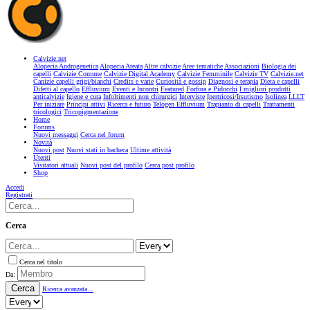
Calvizie.net
Alopecia Androgenetica
Alopecia Areata
Altre calvizie
Aree tematiche
Associazioni
Biologia dei
capelli
Calvizie Comune
Calvizie Digital Academy
Calvizie Femminile
Calvizie TV
Calvizie.net
Canizie capelli grigi/bianchi
Credits e varie
Curiosità e gossip
Diagnosi e terapia
Dieta e capelli
Difetti al capello
Effluvium
Eventi e Incontri
Featured
Forfora e Pidocchi
I migliori prodotti
anticalvizie
Igiene e cura
Infoltimenti non chirurgici
Interviste
Ipertricosi/Irsutismo
Isolinea
LLLT
Per iniziare
Principi attivi
Ricerca e futuro
Telogen Effluvium
Trapianto di capelli
Trattamenti
tricologici
Tricopigmentazione
Home
Forums
Nuovi messaggi
Cerca nel forum
Novità
Nuovi post
Nuovi stati in bacheca
Ultime attività
Utenti
Visitatori attuali
Nuovi post del profilo
Cerca post profilo
Shop
Accedi
Registrati
Cerca
Cerca nel titolo
Da:
Cerca
Ricerca avanzata...