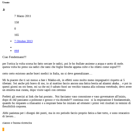
Utente
7 Marzo 2011
158
0
165
7 Ottobre 2013
#44
Ciao Fendermann!!!
per l'ortica la volta scorsa ho fatto seccare le radici, poi le ho frullate assieme a acqua e aceto di mele.
questa volta ho preso sia radici che rami che foglie fresche appena colte e ho rifatto come sopra!!!!!
certo certo esistono anche bravi medici in Italia, nn si deve generalizzare....
Mi fa piacere che ti sei messo a fare i Makko-oh, in effetti sono molto meno impegnativi rispetto ai 5
tibetani. Sei anche più bravo di me, io al mattino faccio ancora una fatica bestia ad alzarmi ahaha... e poi in
questi giorni nn sto bene, mi sa che mi è saltato fuori un vecchio trauma alla colonna vertebrale, devo avere
un ernietta mai curata, dopo visite saprò con certezza
Perfetti gli esercizi ai link che hai postato.. Noi facciamo vaso concezione e vaso governatore all'inizio,
dopo di chè passiamo a polmone e grosso e via dicendo!!! continua cosi
si la respirazione è fondamentale,
quando ho imparato a rilassarmi e a respirare bene ho iniziato ad ottenere i primi veri risultati in termini di
flessibilità corporea.
Abbi pazienza per i disegni dei punti, ma in sto periodo faccio proprio fatica a fare tutto, e sono stracarico
di lavoro...
ciaooo e buona ricrescita
F