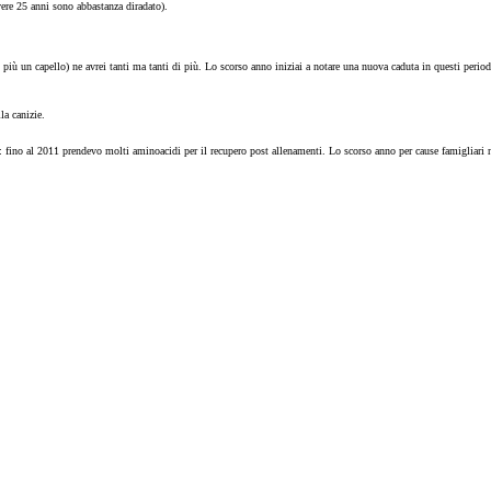
ere 25 anni sono abbastanza diradato).
iù un capello) ne avrei tanti ma tanti di più. Lo scorso anno iniziai a notare una nuova caduta in questi periodi,
la canizie.
ino al 2011 prendevo molti aminoacidi per il recupero post allenamenti. Lo scorso anno per cause famigliari no