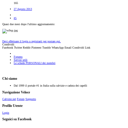
165
27 Agosto 2013
#5
Quasi due mesi dopo l'ultimo aggiornamento:
Devi effettuare il login o registrarti per postare qui.
Condividi:
Facebook
Twitter
Reddit
Pinterest
Tumblr
WhatsApp
Email
Condividi
Link
Forums
Servizi utili
Le schede PERSONALI dei membri
Chi siamo
Dal 1999 il portale #1 in Italia sulla calvizie e caduta dei capelli
Navigazione Veloce
Calvizie.net
Forum
Supporto
Profilo Utente
Login
Seguici su Facebook