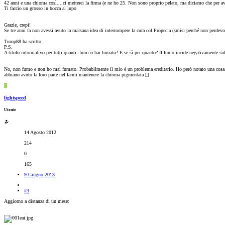
42 anni e una chioma così....ci metterei la firma (e ne ho 25. Non sono proprio pelato, ma diciamo che per av
Ti faccio un grosso in bocca al lupo
Grazie, crepi!
Se tre anni fa non avessi avuto la malsana idea di interrompere la cura col Propecia (smisi perché non perdevo p
Turop88 ha scritto:
P.S.
A titolo informativo per tutti quanti: fumi o hai fumato? E se sì per quanto? Il fumo incide negativamente sul
No, non fumo e non ho mai fumato. Probabilmente il mio è un problema ereditario. Ho però notato una cosa: f
abbiano avuto la loro parte nel farmi mantenere la chioma pigmentata [
]
L
lightspeed
Utente
14 Agosto 2012
214
0
165
9 Giugno 2013
#3
Aggiorno a distanza di un mese: