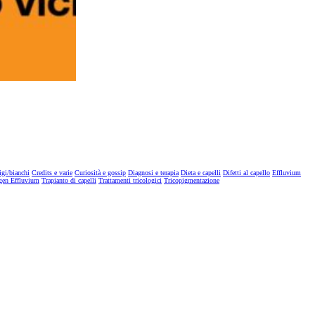
igi/bianchi
Credits e varie
Curiosità e gossip
Diagnosi e terapia
Dieta e capelli
Difetti al capello
Effluvium
gen Effluvium
Trapianto di capelli
Trattamenti tricologici
Tricopigmentazione