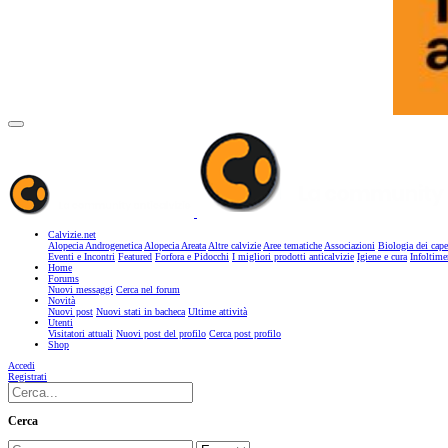
Calvizie.net
Alopecia Androgenetica
Alopecia Areata
Altre calvizie
Aree tematiche
Associazioni
Biologia dei cape
Eventi e Incontri
Featured
Forfora e Pidocchi
I migliori prodotti anticalvizie
Igiene e cura
Infoltime
Home
Forums
Nuovi messaggi
Cerca nel forum
Novità
Nuovi post
Nuovi stati in bacheca
Ultime attività
Utenti
Visitatori attuali
Nuovi post del profilo
Cerca post profilo
Shop
Accedi
Registrati
Cerca