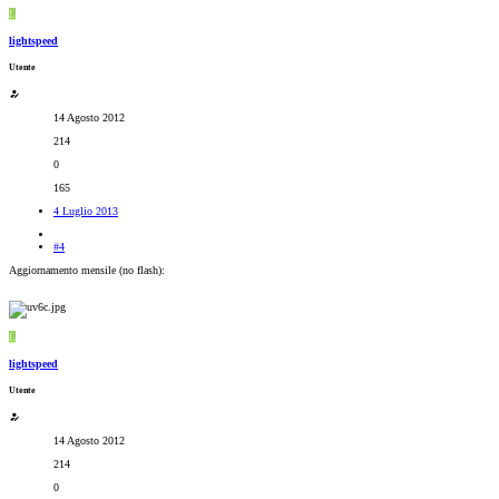
L
lightspeed
Utente
14 Agosto 2012
214
0
165
4 Luglio 2013
#4
Aggiornamento mensile (no flash):
L
lightspeed
Utente
14 Agosto 2012
214
0