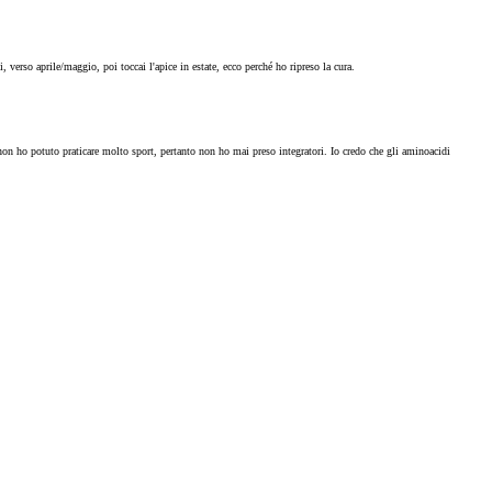
 verso aprile/maggio, poi toccai l'apice in estate, ecco perché ho ripreso la cura.
n ho potuto praticare molto sport, pertanto non ho mai preso integratori. Io credo che gli aminoacidi