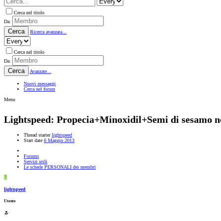
Cerca nel titolo
Da:
Cerca
Ricerca avanzata...
Cerca nel titolo
Da:
Cerca
Avanzate...
Nuovi messaggi
Cerca nel forum
Menu
Lightspeed: Propecia+Minoxidil+Semi di sesamo n
Thread starter
lightspeed
Start date
6 Maggio 2013
Forums
Servizi utili
Le schede PERSONALI dei membri
L
lightspeed
Utente