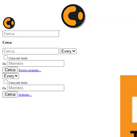
Cerca
Cerca nel titolo
Da:
Cerca
Ricerca avanzata...
Cerca nel titolo
Da:
Cerca
Avanzate...