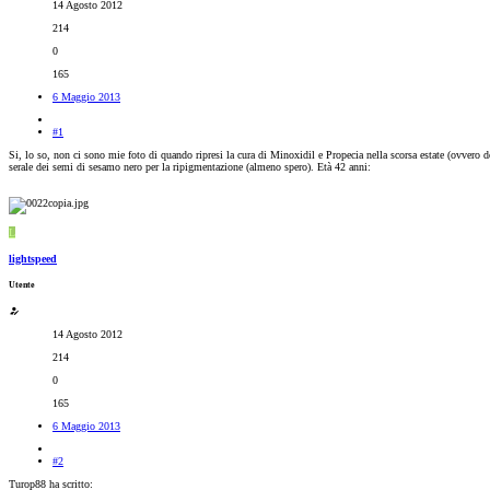
14 Agosto 2012
214
0
165
6 Maggio 2013
#1
Si, lo so, non ci sono mie foto di quando ripresi la cura di Minoxidil e Propecia nella scorsa estate (ovvero d
serale dei semi di sesamo nero per la ripigmentazione (almeno spero). Età 42 anni:
L
lightspeed
Utente
14 Agosto 2012
214
0
165
6 Maggio 2013
#2
Turop88 ha scritto: