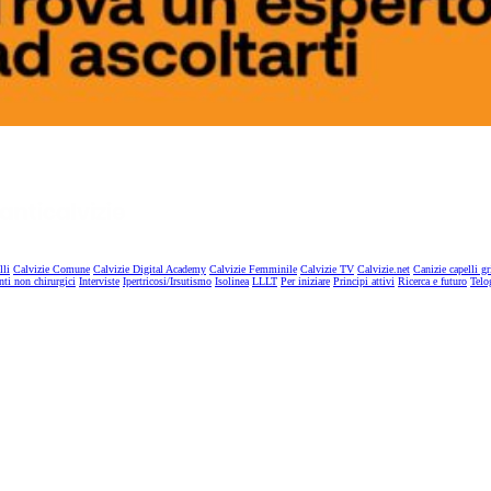
lli
Calvizie Comune
Calvizie Digital Academy
Calvizie Femminile
Calvizie TV
Calvizie.net
Canizie capelli gr
nti non chirurgici
Interviste
Ipertricosi/Irsutismo
Isolinea
LLLT
Per iniziare
Principi attivi
Ricerca e futuro
Telo