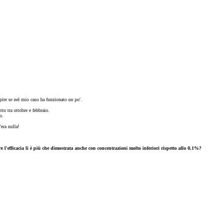
apire se nel mio caso ha funzionato un po'.
to tra ottobre e febbraio.
o.
era nulla!
e l'efficacia li è più che dimostrata anche con concentrazioni molto inferiori rispetto allo 0,1%?