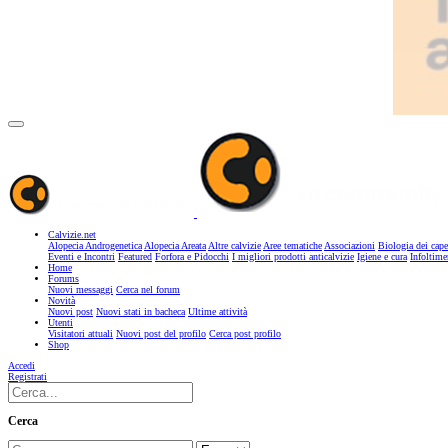
Calvizie.net
Alopecia Androgenetica
Alopecia Areata
Altre calvizie
Aree tematiche
Associazioni
Biologia dei cape
Eventi e Incontri
Featured
Forfora e Pidocchi
I migliori prodotti anticalvizie
Igiene e cura
Infoltime
Home
Forums
Nuovi messaggi
Cerca nel forum
Novità
Nuovi post
Nuovi stati in bacheca
Ultime attività
Utenti
Visitatori attuali
Nuovi post del profilo
Cerca post profilo
Shop
Accedi
Registrati
Cerca