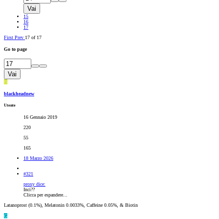
Vai
15
16
17
First
Prev
17 of 17
Go to page
Vai
B
blackheadnew
Utente
16 Gennaio 2019
220
55
165
18 Marzo 2026
#321
proxy dice:
Inci??
Clicca per espandere...
Latanoprost (0.1%), Melatonin 0.0033%, Caffeine 0.05%, & Biotin
G