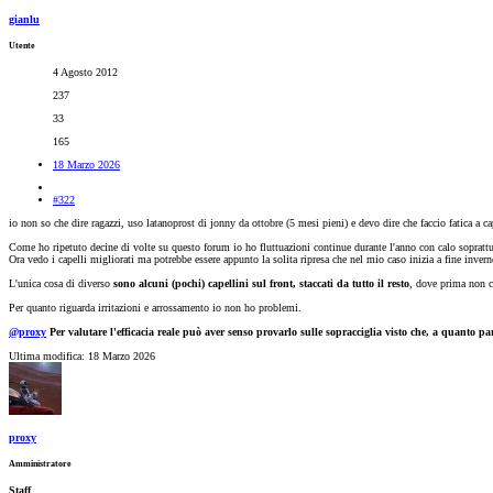
gianlu
Utente
4 Agosto 2012
237
33
165
18 Marzo 2026
#322
io non so che dire ragazzi, uso latanoprost di jonny da ottobre (5 mesi pieni) e devo dire che faccio fatica a c
Come ho ripetuto decine di volte su questo forum io ho fluttuazioni continue durante l'anno con calo soprattut
Ora vedo i capelli migliorati ma potrebbe essere appunto la solita ripresa che nel mio caso inizia a fine invern
L'unica cosa di diverso
sono alcuni (pochi) capellini sul front, staccati da tutto il resto
, dove prima non c'
Per quanto riguarda irritazioni e arrossamento io non ho problemi.
@proxy
Per valutare l'efficacia reale può aver senso provarlo sulle sopracciglia visto che, a quanto par
Ultima modifica:
18 Marzo 2026
proxy
Amministratore
Staff