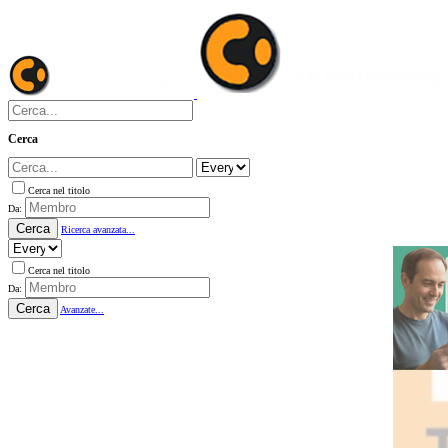
Cerca
Cerca nel titolo
Da:
Cerca
Ricerca avanzata...
Cerca nel titolo
Da:
Cerca
Avanzate...