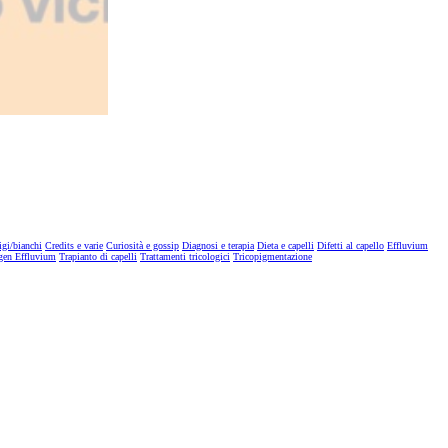
igi/bianchi
Credits e varie
Curiosità e gossip
Diagnosi e terapia
Dieta e capelli
Difetti al capello
Effluvium
gen Effluvium
Trapianto di capelli
Trattamenti tricologici
Tricopigmentazione