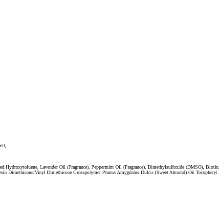
SO,
ted Hydroxytoluene, Lavender Oil (Fragrance), Peppermint Oil (Fragrance), Dimethylsulfoxide (DMSO), Biot
 Resin Dimethicone/Vinyl Dimethicone Crosspolymer Prunus Amygdalus Dulcis (Sweet Almond) Oil Tocopheryl Ac