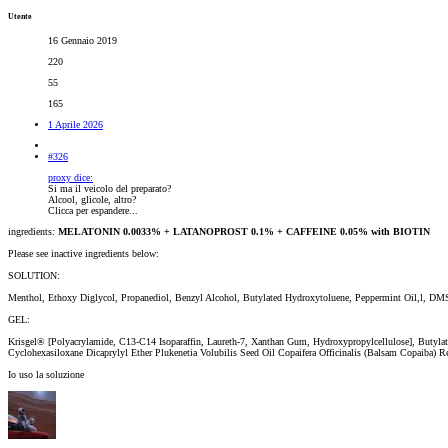
Utente
16 Gennaio 2019
220
55
165
1 Aprile 2026
#326
proxy dice:
Si ma il veicolo del preparato?
Alcool, glicole, altro?
Clicca per espandere...
ingredients:
MELATONIN 0.0033% + LATANOPROST 0.1% + CAFFEINE 0.05% with BIOTIN
Please see inactive ingredients below:
SOLUTION:
Menthol, Ethoxy Diglycol, Propanediol, Benzyl Alcohol, Butylated Hydroxytoluene, Peppermint Oil,l, DM
GEL:
Krisgel® [Polyacrylamide, C13-C14 Isoparaffin, Laureth-7, Xanthan Gum, Hydroxypropylcellulose], Butyla
Cyclohexasiloxane Dicaprylyl Ether Plukenetia Volubilis Seed Oil Copaifera Officinalis (Balsam Copaiba)
Io uso la soluzione