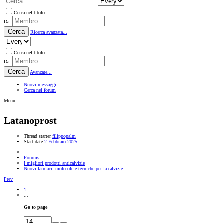
Cerca nel titolo
Da:
Cerca
Ricerca avanzata...
Cerca nel titolo
Da:
Cerca
Avanzate...
Nuovi messaggi
Cerca nel forum
Menu
Latanoprost
Thread starter
filippopalm
Start date
2 Febbraio 2025
Forums
I migliori prodotti anticalvizie
Nuovi farmaci, molecole e tecniche per la calvizie
Prev
1
...
Go to page