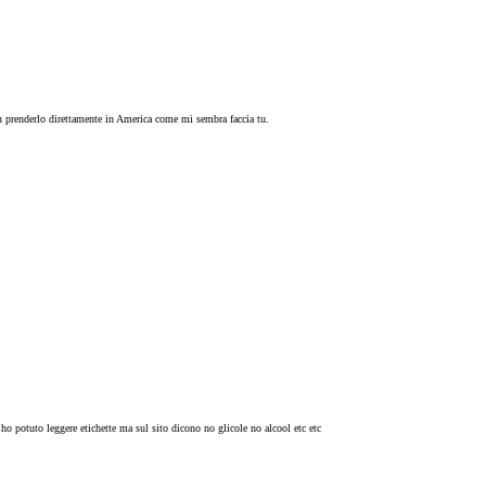
on prenderlo direttamente in America come mi sembra faccia tu.
ho potuto leggere etichette ma sul sito dicono no glicole no alcool etc etc