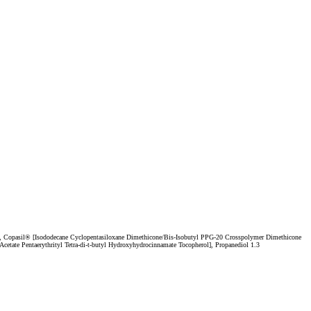
in, Copasil® [Isododecane Cyclopentasiloxane Dimethicone/Bis-Isobutyl PPG-20 Crosspolymer Dimethicone
etate Pentaerythrityl Tetra-di-t-butyl Hydroxyhydrocinnamate Tocopherol], Propanediol 1.3