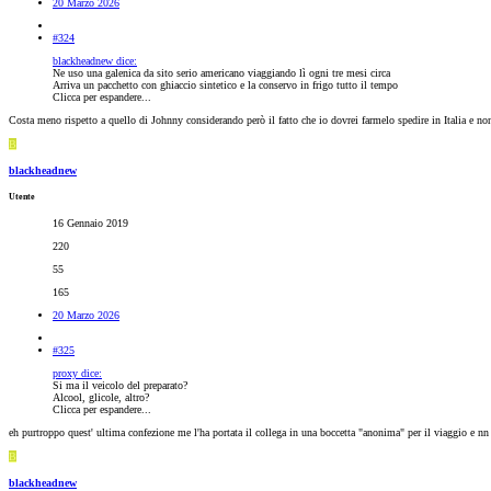
20 Marzo 2026
#324
blackheadnew dice:
Ne uso una galenica da sito serio americano viaggiando lì ogni tre mesi circa
Arriva un pacchetto con ghiaccio sintetico e la conservo in frigo tutto il tempo
Clicca per espandere...
Costa meno rispetto a quello di Johnny considerando però il fatto che io dovrei farmelo spedire in Italia e n
B
blackheadnew
Utente
16 Gennaio 2019
220
55
165
20 Marzo 2026
#325
proxy dice:
Si ma il veicolo del preparato?
Alcool, glicole, altro?
Clicca per espandere...
eh purtroppo quest' ultima confezione me l'ha portata il collega in una boccetta "anonima" per il viaggio e nn 
B
blackheadnew