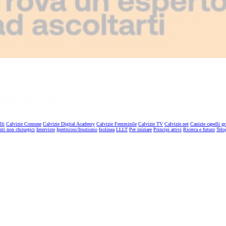
lli
Calvizie Comune
Calvizie Digital Academy
Calvizie Femminile
Calvizie TV
Calvizie.net
Canizie capelli gr
nti non chirurgici
Interviste
Ipertricosi/Irsutismo
Isolinea
LLLT
Per iniziare
Principi attivi
Ricerca e futuro
Telo