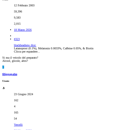
12 Febbraio 2003
59,396
9,583
2,015
18 Marzo 2026
#323
blackheadnew dice:
Latanoprost (0.1%), Melatonin 0.0033%, Caffeine 0.05%, & Biotin
Clicca per espandere...
Si ma il veicolo del preparato?
Alcool, glicole, altro?
F
filippopalm
Utente
23 Giugno 2024
162
4
165
54
Vercelli