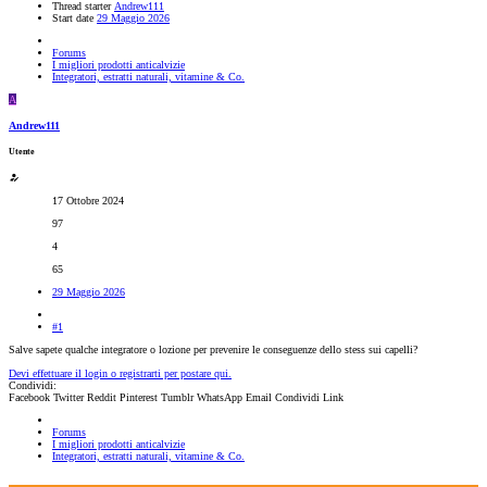
Thread starter
Andrew111
Start date
29 Maggio 2026
Forums
I migliori prodotti anticalvizie
Integratori, estratti naturali, vitamine & Co.
A
Andrew111
Utente
17 Ottobre 2024
97
4
65
29 Maggio 2026
#1
Salve sapete qualche integratore o lozione per prevenire le conseguenze dello stess sui capelli?
Devi effettuare il login o registrarti per postare qui.
Condividi:
Facebook
Twitter
Reddit
Pinterest
Tumblr
WhatsApp
Email
Condividi
Link
Forums
I migliori prodotti anticalvizie
Integratori, estratti naturali, vitamine & Co.