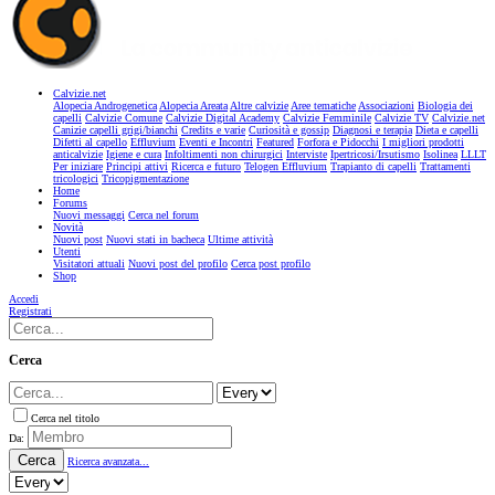
Calvizie.net
Alopecia Androgenetica
Alopecia Areata
Altre calvizie
Aree tematiche
Associazioni
Biologia dei
capelli
Calvizie Comune
Calvizie Digital Academy
Calvizie Femminile
Calvizie TV
Calvizie.net
Canizie capelli grigi/bianchi
Credits e varie
Curiosità e gossip
Diagnosi e terapia
Dieta e capelli
Difetti al capello
Effluvium
Eventi e Incontri
Featured
Forfora e Pidocchi
I migliori prodotti
anticalvizie
Igiene e cura
Infoltimenti non chirurgici
Interviste
Ipertricosi/Irsutismo
Isolinea
LLLT
Per iniziare
Principi attivi
Ricerca e futuro
Telogen Effluvium
Trapianto di capelli
Trattamenti
tricologici
Tricopigmentazione
Home
Forums
Nuovi messaggi
Cerca nel forum
Novità
Nuovi post
Nuovi stati in bacheca
Ultime attività
Utenti
Visitatori attuali
Nuovi post del profilo
Cerca post profilo
Shop
Accedi
Registrati
Cerca
Cerca nel titolo
Da:
Cerca
Ricerca avanzata...