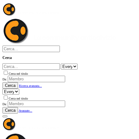
Cerca
Cerca nel titolo
Da:
Cerca
Ricerca avanzata...
Cerca nel titolo
Da:
Cerca
Avanzate...