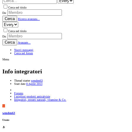
Cerca nel titolo
Da:
Cerca
Ricerca avanzata...
Cerca nel titolo
Da:
Cerca
Avanzate...
Nuovi messaggi
Cerca nel forum
Menu
Info integratori
Thread starter
wenden63
Start date
8 Aprile 2013
Forums
I migliori prodotti anticalvizie
Integratori, estratti naturali, vitamine & Co.
W
wenden63
Utente