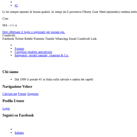
#2
Li ho sempre reputati di buona qualità. Ai tempi da lì proveniva l'Horny Goat Weed (epimedio) venduta nello
Ciao
MA - r l i n
Devi effettuare il login o registrarti per postare qui.
Condividi:
Facebook
Twitter
Reddit
Pinterest
Tumblr
WhatsApp
Email
Condividi
Link
Forums
I migliori prodotti anticalvizie
Integratori, estratti naturali, vitamine & Co.
Chi siamo
Dal 1999 il portale #1 in Italia sulla calvizie e caduta dei capelli
Navigazione Veloce
Calvizie.net
Forum
Supporto
Profilo Utente
Login
Seguici su Facebook
Italiano