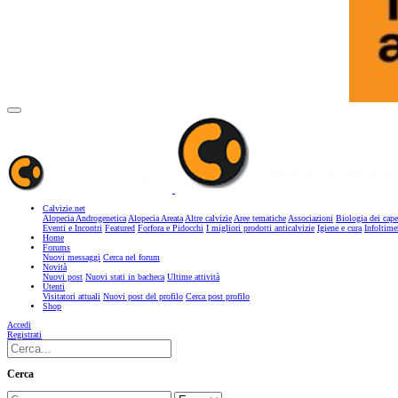
Calvizie.net
Alopecia Androgenetica
Alopecia Areata
Altre calvizie
Aree tematiche
Associazioni
Biologia dei cape
Eventi e Incontri
Featured
Forfora e Pidocchi
I migliori prodotti anticalvizie
Igiene e cura
Infoltime
Home
Forums
Nuovi messaggi
Cerca nel forum
Novità
Nuovi post
Nuovi stati in bacheca
Ultime attività
Utenti
Visitatori attuali
Nuovi post del profilo
Cerca post profilo
Shop
Accedi
Registrati
Cerca