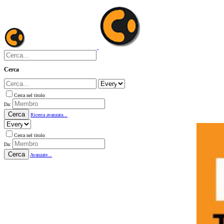
Cerca
Cerca nel titolo
Da:
Cerca
Ricerca avanzata...
Cerca nel titolo
Da:
Cerca
Avanzate...