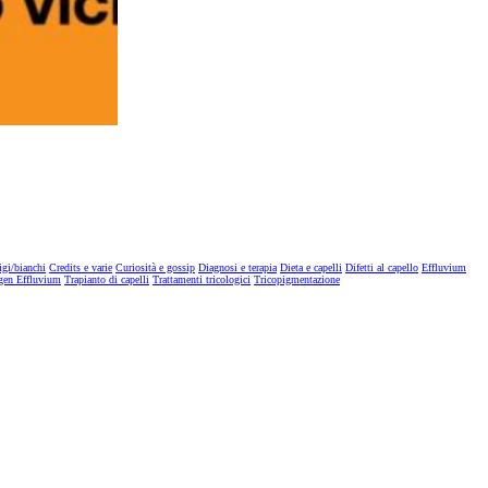
igi/bianchi
Credits e varie
Curiosità e gossip
Diagnosi e terapia
Dieta e capelli
Difetti al capello
Effluvium
gen Effluvium
Trapianto di capelli
Trattamenti tricologici
Tricopigmentazione