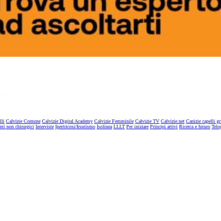
lli
Calvizie Comune
Calvizie Digital Academy
Calvizie Femminile
Calvizie TV
Calvizie.net
Canizie capelli gr
nti non chirurgici
Interviste
Ipertricosi/Irsutismo
Isolinea
LLLT
Per iniziare
Principi attivi
Ricerca e futuro
Telo