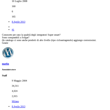
10 Luglio 2008
160
6
165
8 Aprile 2013
#1
Conoscete per caso la qualità degli integratori Super smart?
Sono comparabili a Solgar?
(In catalogo ci sono anche prodotti di alto livello (tipo cicloastragenolo) aggiungo costosissimi.
Grazie
marlin
Amministratore
Staff
9 Maggio 2004
34,311
4,024
2,015
Milano
8 Aprile 2013