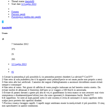
Thread starter
daniele90
Start date
12 Luglio 2013
Forums
Percorsi rapidi
Psicologia e perdita dei capelli
D
daniele90
Utente
7 Settembre 2012
375
25
265
12 Luglio 2013
#1
1-Cercare la penombra,il più possibile.Li in penombra potresti chiederti La calvizie?? Cos'è???
2-Vate retro al sole,maledetto,che ti fa apparire semi pelato(Specie se sei rasato,anche non proprio a zero)
3-Vate retro alle luci artificiali. Camerini dei negozi d'abbigliamento a ascensori dovrebbero essere evitati
sempre e comunque!
4-Vate retro al vento. Nei giorni di raffiche di vento,meglio indossare un bel berretto stretto stretto. Da
evitare inoltre di abbassare il finestrino dell'auto se si viaggio a 100 Km/h in autostrada.
5-Evitare di pararsi davanti a gente più alta di voi,vi guarderanno la testa manco se non avessero mai visto
stempiatura o diradamenti(quest'ultimi,loro che sono ignoranti,li chiameranno buchi. Buchi????
6-Il cappellino. Se siete al mare,quindi sotto il sole cocente,vi evita di ustionarvi il cuoio capelluto dello
scalpo poco protetto dai capellini diradati.
7-Piscina e mare,e lavaggio capelli. I capelli zuppi sembrano essere la metà,evitarli il più possibile. O cmq
non specchiatevi in queste condizioni.