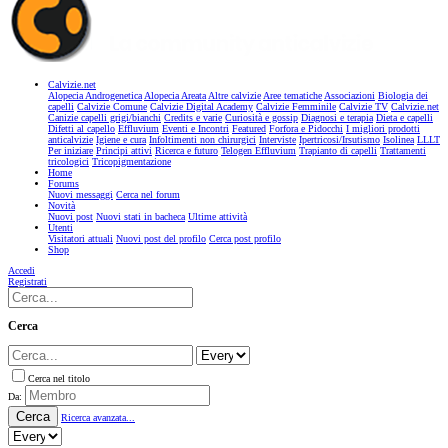
Calvizie.net
Alopecia Androgenetica
Alopecia Areata
Altre calvizie
Aree tematiche
Associazioni
Biologia dei
capelli
Calvizie Comune
Calvizie Digital Academy
Calvizie Femminile
Calvizie TV
Calvizie.net
Canizie capelli grigi/bianchi
Credits e varie
Curiosità e gossip
Diagnosi e terapia
Dieta e capelli
Difetti al capello
Effluvium
Eventi e Incontri
Featured
Forfora e Pidocchi
I migliori prodotti
anticalvizie
Igiene e cura
Infoltimenti non chirurgici
Interviste
Ipertricosi/Irsutismo
Isolinea
LLLT
Per iniziare
Principi attivi
Ricerca e futuro
Telogen Effluvium
Trapianto di capelli
Trattamenti
tricologici
Tricopigmentazione
Home
Forums
Nuovi messaggi
Cerca nel forum
Novità
Nuovi post
Nuovi stati in bacheca
Ultime attività
Utenti
Visitatori attuali
Nuovi post del profilo
Cerca post profilo
Shop
Accedi
Registrati
Cerca
Cerca nel titolo
Da:
Cerca
Ricerca avanzata...