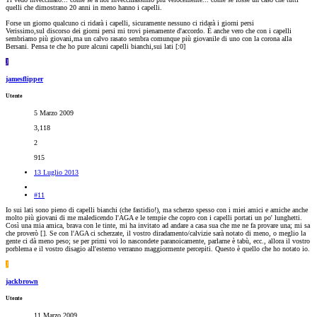
quelli che dimostrano 20 anni in meno hanno i capelli.
Forse un giorno qualcuno ci ridarà i capelli, sicuramente nessuno ci ridarà i giorni persi
Verissimo,sul discorso dei giorni persi mi trovi pienamente d'accordo. È anche vero che con i capelli
sembriamo più giovani,ma un calvo rasato sembra comunque più giovanile di uno con la corona alla
Bersani. Pensa te che ho pure alcuni capelli bianchi,sui lati [:0]
J
jamesflipper
Utente
5 Marzo 2009
3,118
2
915
13 Luglio 2013
#11
Io sui lati sono pieno di capelli bianchi (che fastidio!), ma scherzo spesso con i miei amici e amiche anche
molto più giovani di me maledicendo l'AGA e le tempie che copro con i capelli portati un po' lunghetti.
Così una mia amica, brava con le tinte, mi ha invitato ad andare a casa sua che me ne fa provare una; mi sa
che proverò [
]. Se con l'AGA ci scherzate, il vostro diradamento/calvizie sarà notato di meno, o meglio la
gente ci dà meno peso; se per primi voi lo nascondete paranoicamente, parlarne è tabù, ecc., allora il vostro
porblema e il vostro disagio all'esterno verranno maggiormente percepiti. Questo è quello che ho notato io.
J
jackbrown
Utente
11 Marzo 2009