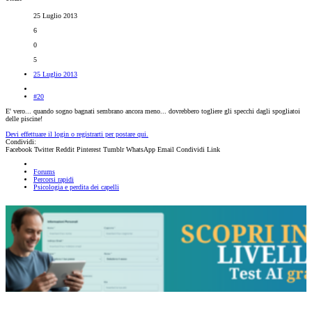
25 Luglio 2013
6
0
5
25 Luglio 2013
#20
E' vero... quando sogno bagnati sembrano ancora meno... dovrebbero togliere gli specchi dagli spogliatoi
delle piscine!
Devi effettuare il login o registrarti per postare qui.
Condividi:
Facebook
Twitter
Reddit
Pinterest
Tumblr
WhatsApp
Email
Condividi
Link
Forums
Percorsi rapidi
Psicologia e perdita dei capelli