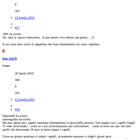
0
265
13 Luglio 2013
#17
1981 ha scritto:
No, Jack ti capisco benissimo...Io per questo vivo dentro una grotta.....[
]
Io mi sono fatto cucire il cappellino dei Suns direttamente sul cuoio capelluto
D
don vito78
Utente
26 Aprile 2010
368
0
265
13 Luglio 2013
#18
Daniele90 ha scritto:
matteogiallo ha scritto:
Ma non capite che i capelli cambiano letteralmente la faccia delle persone. Stai meglio con i capelli lunghi
Ti vedo invecchiato... come se a noi invecchiassimo più velocemente... come se fosse un caso che tutti
quelli che dimostrano 20 anni in meno hanno i capelli.
Forse un giorno qualcuno ci ridarà i capelli, sicuramente nessuno ci ridarà i giorni persi