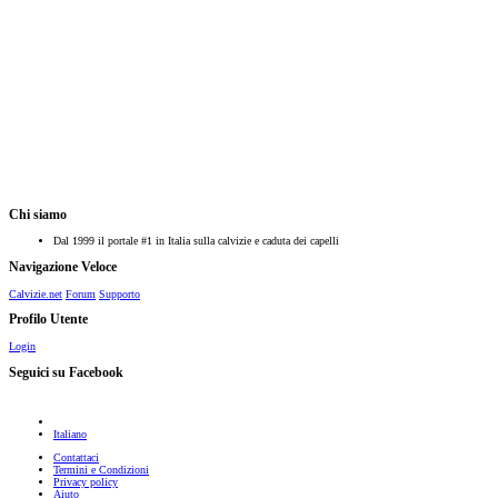
Chi siamo
Dal 1999 il portale #1 in Italia sulla calvizie e caduta dei capelli
Navigazione Veloce
Calvizie.net
Forum
Supporto
Profilo Utente
Login
Seguici su Facebook
Italiano
Contattaci
Termini e Condizioni
Privacy policy
Aiuto