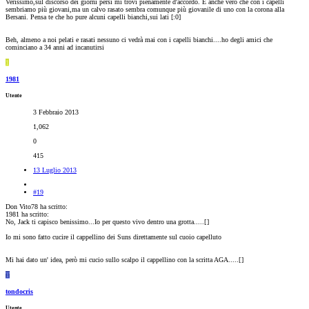
Verissimo,sul discorso dei giorni persi mi trovi pienamente d'accordo. È anche vero che con i capelli
sembriamo più giovani,ma un calvo rasato sembra comunque più giovanile di uno con la corona alla
Bersani. Pensa te che ho pure alcuni capelli bianchi,sui lati [:0]
Beh, almeno a noi pelati e rasati nessuno ci vedrà mai con i capelli bianchi....ho degli amici che
cominciano a 34 anni ad incanutirsi
1
1981
Utente
3 Febbraio 2013
1,062
0
415
13 Luglio 2013
#19
Don Vito78 ha scritto:
1981 ha scritto:
No, Jack ti capisco benissimo...Io per questo vivo dentro una grotta.....[
]
Io mi sono fatto cucire il cappellino dei Suns direttamente sul cuoio capelluto
Mi hai dato un' idea, però mi cucio sullo scalpo il cappellino con la scritta AGA.....[
]
T
tondocris
Utente