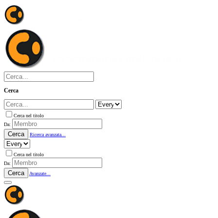
Cerca
Cerca nel titolo
Da:
Cerca
Ricerca avanzata...
Cerca nel titolo
Da:
Cerca
Avanzate...