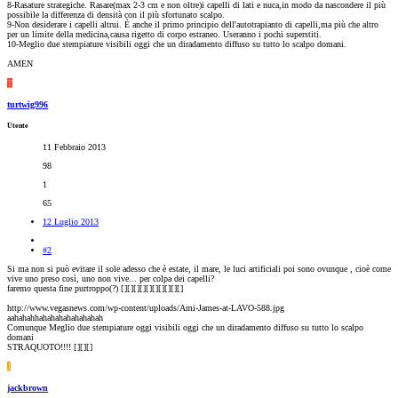
8-Rasature strategiche. Rasare(max 2-3 cm e non oltre)i capelli di lati e nuca,in modo da nascondere il più
possibile la differenza di densità con il più sfortunato scalpo.
9-Non desiderare i capelli altrui. È anche il primo principio dell'autotrapianto di capelli,ma più che altro
per un limite della medicina,causa rigetto di corpo estraneo. Useranno i pochi superstiti.
10-Meglio due stempiature visibili oggi che un diradamento diffuso su tutto lo scalpo domani.
AMEN
T
turtwig996
Utente
11 Febbraio 2013
98
1
65
12 Luglio 2013
#2
Si ma non si può evitare il sole adesso che è estate, il mare, le luci artificiali poi sono ovunque , cioè come
vive uno preso così, uno non vive... per colpa dei capelli?
faremo questa fine purtroppo(?) [
][
][
][
][
][
][
][
][
][
]
http://www.vegasnews.com/wp-content/uploads/Ami-James-at-LAVO-588.jpg
aahahahhahahahahahahahah
Comunque Meglio due stempiature oggi visibili oggi che un diradamento diffuso su tutto lo scalpo
domani
STRAQUOTO!!!! [
][
][
]
J
jackbrown