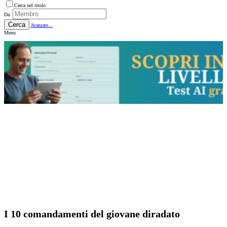
Cerca nel titolo
Da:
Cerca
Avanzate...
Menu
I 10 comandamenti del giovane diradato