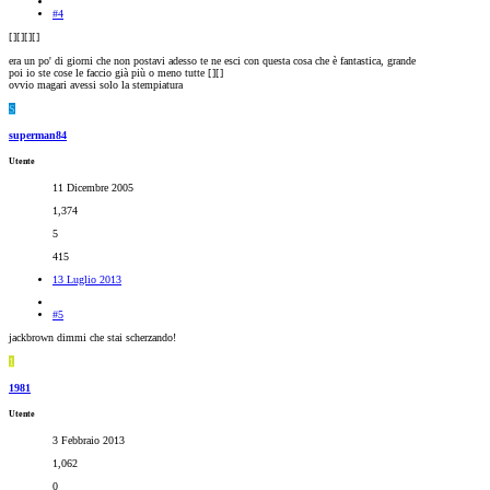
#4
[
][
][
][
]
era un po' di giorni che non postavi adesso te ne esci con questa cosa che è fantastica, grande
poi io ste cose le faccio già più o meno tutte [
][
]
ovvio magari avessi solo la stempiatura
S
superman84
Utente
11 Dicembre 2005
1,374
5
415
13 Luglio 2013
#5
jackbrown dimmi che stai scherzando!
1
1981
Utente
3 Febbraio 2013
1,062
0