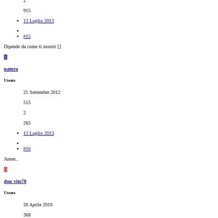
2
915
13 Luglio 2013
#15
Dipende da come ti mostri [
]
N
natura
Utente
21 Settembre 2012
515
2
265
13 Luglio 2013
#16
Amen..
D
don vito78
Utente
26 Aprile 2010
368