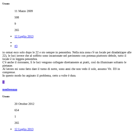
Utente
11 Marzo 2009
508
9
265
12 Luglio 2013
#3
io ormai esco solo dopo le 22 e sto sempre in penombra. Nella mia zona c'è un locale per diradati(apre alle
22), le luci invece che al soffitto sono incastonate nel pavimento con potenza piuttosto debole, tutto il
locale è in leggera penombra.
C'è anche il ristorante, lì le luci vengono collegate direttamente ai piatti, così da illuminare soltanto le
pietanze.
Al lavoro mi sono fatto dare il turno di notte, sono anni che non vedo il sole, assumo Vit. D3 in
compresse.
In questo modo ho arginato il problema, certo a volte è dura.
N
nonlosoaaa
Utente
20 Ottobre 2012
654
1
265
12 Luglio 2013