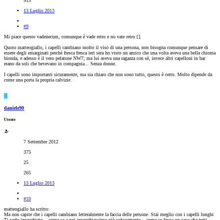
915
13 Luglio 2013
#9
Mi piace questo vadenecum, comunque è vade retro e no vate retro [
].
Quoto matteogiallo, i capelli cambiano molto il viso di una persona, non bisogna comunque pensare di
essere degli emarginati perchè fresca fresca ieri sera ho visto un amico che una volta aveva una bella chioma
bionda, e adesso è il vero pelatone NW7; ma lui aveva una ragazza con sè, invece altri capelloni in bar
erano da soli che bevevano in compagnia... Senza donne.
I capelli sono importanti sicuramente, ma sia chiaro che non sono tutto, questo è certo. Molto dipende da
come una porta la propria calvizie.
D
daniele90
Utente
7 Settembre 2012
375
25
265
13 Luglio 2013
#10
matteogiallo ha scritto:
Ma non capite che i capelli cambiano letteralmente la faccia delle persone. Stai meglio con i capelli lunghi
Ti vedo invecchiato... come se a noi invecchiassimo più velocemente... come se fosse un caso che tutti