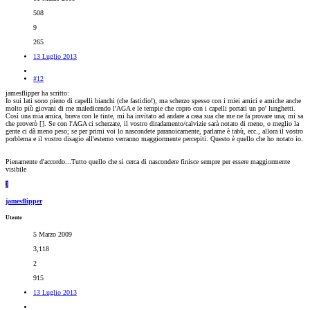
508
9
265
13 Luglio 2013
#12
jamesflipper ha scritto:
Io sui lati sono pieno di capelli bianchi (che fastidio!), ma scherzo spesso con i miei amici e amiche anche
molto più giovani di me maledicendo l'AGA e le tempie che copro con i capelli portati un po' lunghetti.
Così una mia amica, brava con le tinte, mi ha invitato ad andare a casa sua che me ne fa provare una; mi sa
che proverò [
]. Se con l'AGA ci scherzate, il vostro diradamento/calvizie sarà notato di meno, o meglio la
gente ci dà meno peso; se per primi voi lo nascondete paranoicamente, parlarne è tabù, ecc., allora il vostro
porblema e il vostro disagio all'esterno verranno maggiormente percepiti. Questo è quello che ho notato io.
Pienamente d'accordo...Tutto quello che si cerca di nascondere finisce sempre per essere maggiormente
visibile
J
jamesflipper
Utente
5 Marzo 2009
3,118
2
915
13 Luglio 2013