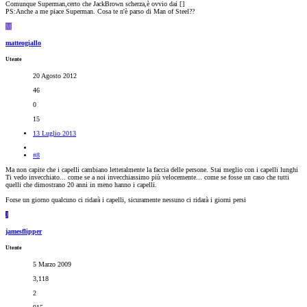
Comunque Superman,certo che JackBrown scherza,è ovvio dai [
]
PS:Anche a me piace Superman. Cosa te n'è parso di Man of Steel??
M
matteogiallo
Utente
20 Agosto 2012
46
0
15
13 Luglio 2013
#8
Ma non capite che i capelli cambiano letteralmente la faccia delle persone. Stai meglio con i capelli lunghi
Ti vedo invecchiato... come se a noi invecchiassimo più velocemente... come se fosse un caso che tutti
quelli che dimostrano 20 anni in meno hanno i capelli.
Forse un giorno qualcuno ci ridarà i capelli, sicuramente nessuno ci ridarà i giorni persi
J
jamesflipper
Utente
5 Marzo 2009
3,118
2