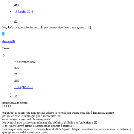
415
13 Luglio 2013
#6
No, Jack ti capisco benissimo...Io per questo vivo dentro una grotta.....[
]
D
daniele90
Utente
7 Settembre 2012
375
25
265
13 Luglio 2013
#7
nonlosoaaa ha scritto:
[
][
][
][
]
era un po' di giorni che non postavi adesso te ne esci con questa cosa che è fantastica, grande
poi io ste cose le faccio già più o meno tutte [
][
]
ovvio magari avessi solo la stempiatura
Ho avuto il mio da fare con un'esame che definirlo difficile è un'eufemismo [
!]
E mi sa che dovrò rifarlo a Settembre,la docente è terribile!!
Comunque vada,dopo il 18 vacanze fino al 20 di Agosto. Magari la materia me la rivedo solo la mattina in
quei giorni,se andrà male come credo.