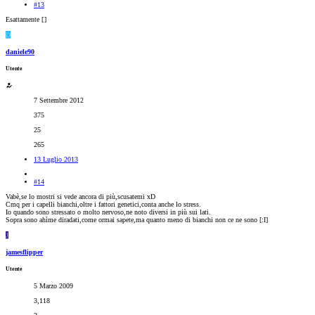
#13
Esattamente [
]
D
daniele90
Utente
7 Settembre 2012
375
25
265
13 Luglio 2013
#14
Vabè,se lo mostri si vede ancora di più,scusatemi xD
Cmq per i capelli bianchi,oltre i fattori genetici,conta anche lo stress.
Io quando sono stressato o molto nervoso,ne noto diversi in più sui lati.
Sopra sono ahìme diradati,come ormai sapete,ma quanto meno di bianchi non ce ne sono [:I]
J
jamesflipper
Utente
5 Marzo 2009
3,118