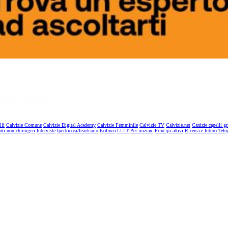
lli
Calvizie Comune
Calvizie Digital Academy
Calvizie Femminile
Calvizie TV
Calvizie.net
Canizie capelli gr
nti non chirurgici
Interviste
Ipertricosi/Irsutismo
Isolinea
LLLT
Per iniziare
Principi attivi
Ricerca e futuro
Telo