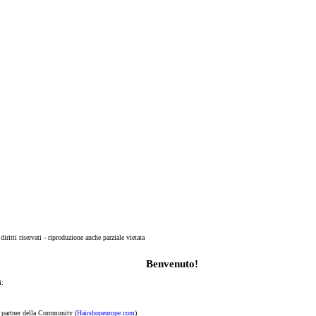
 diritti riservati - riproduzione anche parziale vietata
Benvenuto!
i:
p partner della Community (
Hairshopeurope.com
)