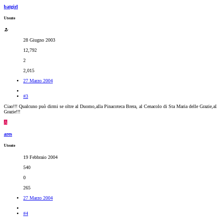
batgirl
Utente
28 Giugno 2003
12,792
2
2,015
27 Marzo 2004
#3
Ciao!!! Qualcuno può dirmi se oltre al Duomo,alla Pinacoteca Brera, al Cenacolo di Sta Maria delle Grazie,all
Grazie!!!
A
ares
Utente
19 Febbraio 2004
540
0
265
27 Marzo 2004
#4