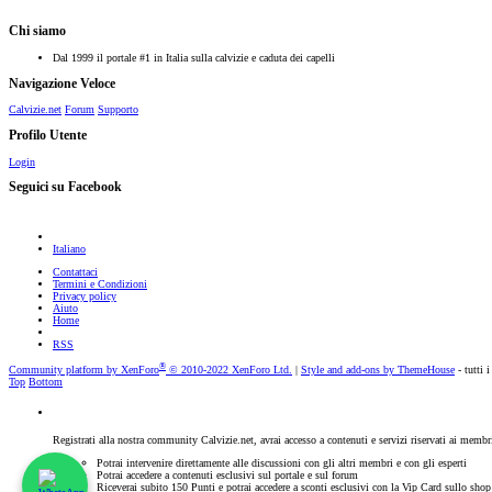
Chi siamo
Dal 1999 il portale #1 in Italia sulla calvizie e caduta dei capelli
Navigazione Veloce
Calvizie.net
Forum
Supporto
Profilo Utente
Login
Seguici su Facebook
Italiano
Contattaci
Termini e Condizioni
Privacy policy
Aiuto
Home
RSS
®
Community platform by XenForo
© 2010-2022 XenForo Ltd.
|
Style and add-ons by ThemeHouse
- tutti i
Top
Bottom
Registrati alla nostra community Calvizie.net, avrai accesso a contenuti e servizi riservati ai membr
Potrai intervenire direttamente alle discussioni con gli altri membri e con gli esperti
Potrai accedere a contenuti esclusivi sul portale e sul forum
Riceverai subito 150 Punti e potrai accedere a sconti esclusivi con la Vip Card sullo sho