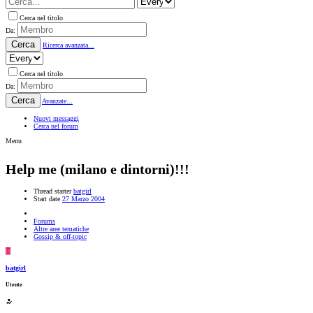
Cerca nel titolo
Da:
Cerca
Ricerca avanzata...
Cerca nel titolo
Da:
Cerca
Avanzate...
Nuovi messaggi
Cerca nel forum
Menu
Help me (milano e dintorni)!!!
Thread starter
batgirl
Start date
27 Marzo 2004
Forums
Altre aree tematiche
Gossip & off-topic
B
batgirl
Utente