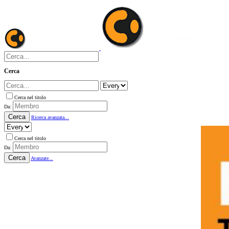
Cerca
Cerca nel titolo
Da:
Cerca
Ricerca avanzata...
Cerca nel titolo
Da:
Cerca
Avanzate...