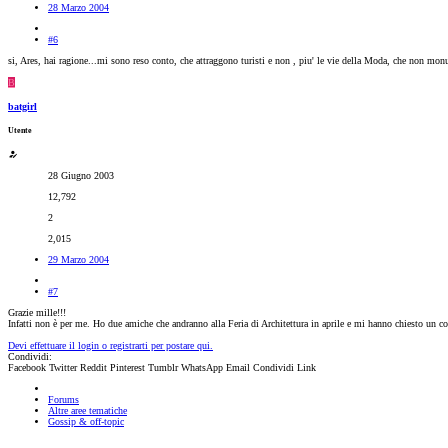
28 Marzo 2004
#6
si, Ares, hai ragione...mi sono reso conto, che attraggono turisti e non , piu' le vie della Moda, che non mon
B
batgirl
Utente
28 Giugno 2003
12,792
2
2,015
29 Marzo 2004
#7
Grazie mille!!!
Infatti non è per me. Ho due amiche che andranno alla Feria di Architettura in aprile e mi hanno chiesto un co
Devi effettuare il login o registrarti per postare qui.
Condividi:
Facebook
Twitter
Reddit
Pinterest
Tumblr
WhatsApp
Email
Condividi
Link
Forums
Altre aree tematiche
Gossip & off-topic