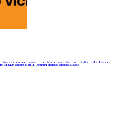
igi/bianchi
Credits e varie
Curiosità e gossip
Diagnosi e terapia
Dieta e capelli
Difetti al capello
Effluvium
gen Effluvium
Trapianto di capelli
Trattamenti tricologici
Tricopigmentazione