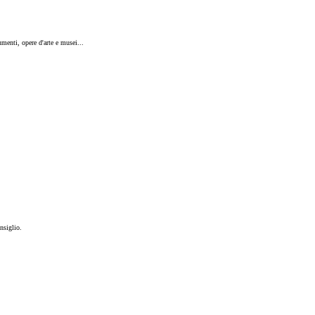
umenti, opere d'arte e musei...
nsiglio.