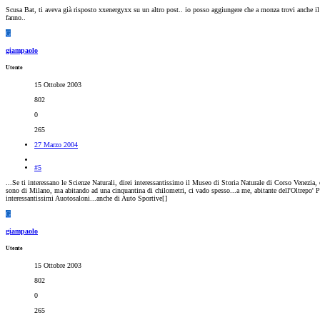
Scusa Bat, ti aveva già risposto xxenergyxx su un altro post.. io posso aggiungere che a monza trovi anche il p
fanno..
G
giampaolo
Utente
15 Ottobre 2003
802
0
265
27 Marzo 2004
#5
...Se ti interessano le Scienze Naturali, direi interessantissimo il Museo di Storia Naturale di Corso Venezia, 
sono di Milano, ma abitando ad una cinquantina di chilometri, ci vado spesso...a me, abitante dell'Oltrepo' P
interessantissimi Auotosaloni...anche di Auto Sportive[
]
G
giampaolo
Utente
15 Ottobre 2003
802
0
265