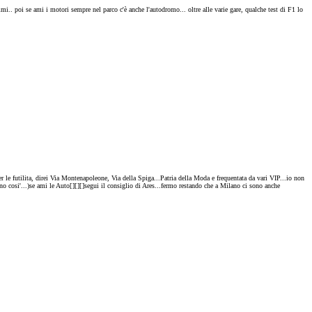
mi.. poi se ami i motori sempre nel parco c'è anche l'autodromo... oltre alle varie gare, qualche test di F1 lo
er le futilita, direi Via Montenapoleone, Via della Spiga...Patria della Moda e frequentata da vari VIP...io non
o cosi'...)se ami le Auto[
][
][
]segui il consiglio di Ares...fermo restando che a Milano ci sono anche