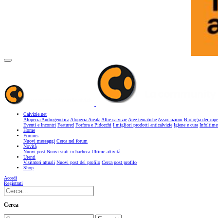
Calvizie.net
Alopecia Androgenetica
Alopecia Areata
Altre calvizie
Aree tematiche
Associazioni
Biologia dei cape
Eventi e Incontri
Featured
Forfora e Pidocchi
I migliori prodotti anticalvizie
Igiene e cura
Infoltime
Home
Forums
Nuovi messaggi
Cerca nel forum
Novità
Nuovi post
Nuovi stati in bacheca
Ultime attività
Utenti
Visitatori attuali
Nuovi post del profilo
Cerca post profilo
Shop
Accedi
Registrati
Cerca