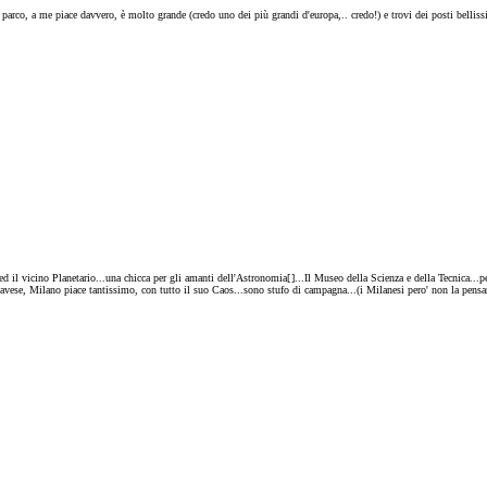
arco, a me piace davvero, è molto grande (credo uno dei più grandi d'europa,.. credo!) e trovi dei posti bellissi
ed il vicino Planetario...una chicca per gli amanti dell'Astronomia[
]...Il Museo della Scienza e della Tecnica...p
avese, Milano piace tantissimo, con tutto il suo Caos...sono stufo di campagna...(i Milanesi pero' non la pensan