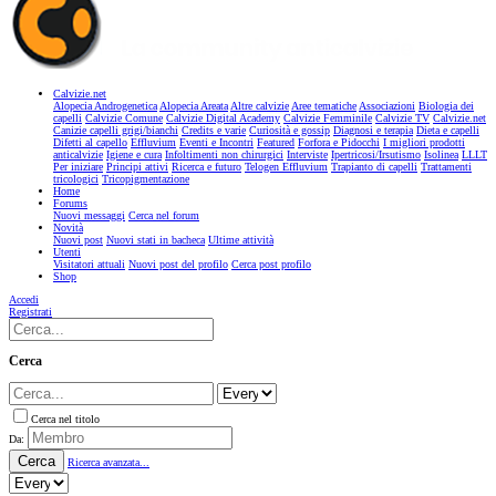
Calvizie.net
Alopecia Androgenetica
Alopecia Areata
Altre calvizie
Aree tematiche
Associazioni
Biologia dei
capelli
Calvizie Comune
Calvizie Digital Academy
Calvizie Femminile
Calvizie TV
Calvizie.net
Canizie capelli grigi/bianchi
Credits e varie
Curiosità e gossip
Diagnosi e terapia
Dieta e capelli
Difetti al capello
Effluvium
Eventi e Incontri
Featured
Forfora e Pidocchi
I migliori prodotti
anticalvizie
Igiene e cura
Infoltimenti non chirurgici
Interviste
Ipertricosi/Irsutismo
Isolinea
LLLT
Per iniziare
Principi attivi
Ricerca e futuro
Telogen Effluvium
Trapianto di capelli
Trattamenti
tricologici
Tricopigmentazione
Home
Forums
Nuovi messaggi
Cerca nel forum
Novità
Nuovi post
Nuovi stati in bacheca
Ultime attività
Utenti
Visitatori attuali
Nuovi post del profilo
Cerca post profilo
Shop
Accedi
Registrati
Cerca
Cerca nel titolo
Da:
Cerca
Ricerca avanzata...