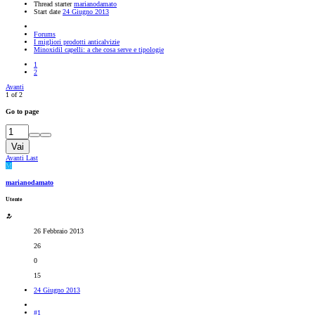
Thread starter
marianodamato
Start date
24 Giugno 2013
Forums
I migliori prodotti anticalvizie
Minoxidil capelli: a che cosa serve e tipologie
1
2
Avanti
1 of 2
Go to page
Vai
Avanti
Last
M
marianodamato
Utente
26 Febbraio 2013
26
0
15
24 Giugno 2013
#1