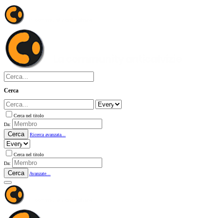
Cerca
Cerca nel titolo
Da:
Cerca
Ricerca avanzata...
Cerca nel titolo
Da:
Cerca
Avanzate...