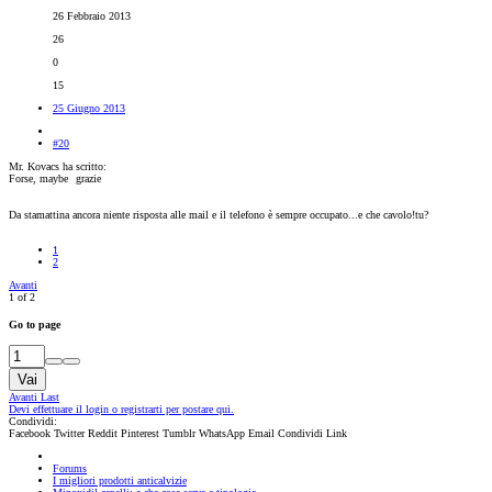
26 Febbraio 2013
26
0
15
25 Giugno 2013
#20
Mr. Kovacs ha scritto:
Forse, maybe
grazie
Da stamattina ancora niente risposta alle mail e il telefono è sempre occupato...e che cavolo!tu?
1
2
Avanti
1 of 2
Go to page
Vai
Avanti
Last
Devi effettuare il login o registrarti per postare qui.
Condividi:
Facebook
Twitter
Reddit
Pinterest
Tumblr
WhatsApp
Email
Condividi
Link
Forums
I migliori prodotti anticalvizie