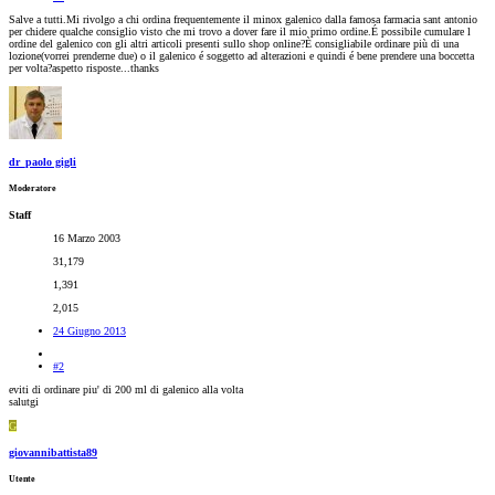
Salve a tutti.Mi rivolgo a chi ordina frequentemente il minox galenico dalla famosa farmacia sant antonio
per chidere qualche consiglio visto che mi trovo a dover fare il mio primo ordine.É possibile cumulare l
ordine del galenico con gli altri articoli presenti sullo shop online?È consigliabile ordinare più di una
lozione(vorrei prenderne due) o il galenico é soggetto ad alterazioni e quindi é bene prendere una boccetta
per volta?aspetto risposte...thanks
dr_paolo gigli
Moderatore
Staff
16 Marzo 2003
31,179
1,391
2,015
24 Giugno 2013
#2
eviti di ordinare piu' di 200 ml di galenico alla volta
salutgi
G
giovannibattista89
Utente