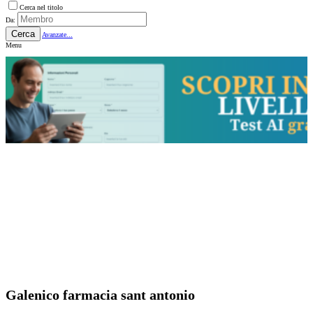
Cerca nel titolo
Da:
Cerca
Avanzate...
Menu
Galenico farmacia sant antonio