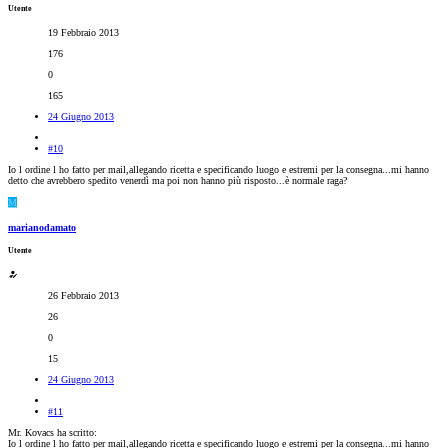
Utente
19 Febbraio 2013
176
0
165
24 Giugno 2013
#10
Io l ordine l ho fatto per mail,allegando ricetta e specificando luogo e estremi per la consegna...mi hanno
detto che avrebbero spedito venerdì ma poi non hanno più risposto...è normale raga?
M
marianodamato
Utente
26 Febbraio 2013
26
0
15
24 Giugno 2013
#11
Mr. Kovacs ha scritto:
Io l ordine l ho fatto per mail,allegando ricetta e specificando luogo e estremi per la consegna...mi hanno