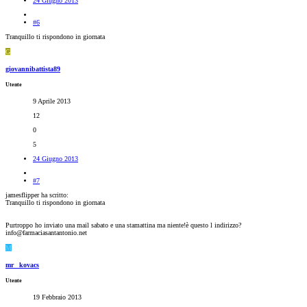
24 Giugno 2013
#6
Tranquillo ti rispondono in giornata
G
giovannibattista89
Utente
9 Aprile 2013
12
0
5
24 Giugno 2013
#7
jamesflipper ha scritto:
Tranquillo ti rispondono in giornata
Purtroppo ho inviato una mail sabato e una stamattina ma niente!è questo l indirizzo?
info@farmaciasantantonio.net
M
mr_ kovacs
Utente
19 Febbraio 2013