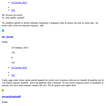
24 Giugno 2013
#13
Mr. Kovacs ha scritto:
Si, solo quello, perché?
No chiedevo perché io dovrei ordinare compresse e shampoo oltre al minox ma non so come fare...ho
kiesto info a loro ma nessuna risposta...bah
M
mr_ kovacs
Utente
19 Febbraio 2013
176
0
165
24 Giugno 2013
#14
Credo oggi siano chiusi anche perché quando ho scritto loro la prima volta era un venerdì di qualche sett fa
e m hanno risposto martedì...prova ad aspettare fino a domani. Se non ricevo risposta prova a contattarli al
numero che trovi nella sezione contatti del sito. Più di questo non saprei dirti
G
giovannibattista89
Utente