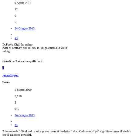
9 Aprile 2013
12
0
5
24 Giugno 2013
#3
Dr.Paolo Gigli ha scritto:
eviti di ordinare piu' di 200 ml di galenico alla volta
salutgi
Quindi cn 2 si va tranquilli doc?
J
jamesflipper
Utente
5 Marzo 2009
3,118
2
915
24 Giugno 2013
#4
2 boccette da 100ml cad. e sei a posto come ti ha detto il doc. Ordinarne di più significa correre il rischio
che il galenico precipiti.