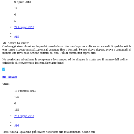
9 Aprile 2013
12
0
5
24 Giugno 2013
#15
Mr. Kovacs ha scritto:
Credo oggi siano chiusi anche perché quando ho scritto loro la prima volta era un venerdì di qualche sett fa
e m hanno risposto martedì...prova ad aspettare fino a domani. Se non ricevo risposta prova a contattarli al
numero che trovi nella sezione contatti del sito. Più di questo non saprei dirti
Ho cominciato ad ordinare le compresse e lo shampoo ed ho allegato la ricetta con il numero dell ordine
chiedendo di ricevere tutto insieme.Speriamo bene!
M
mr_ kovacs
Utente
19 Febbraio 2013
176
0
165
24 Giugno 2013
#16
abbi fiducia...qualcuno può invece rispondere alla mia domanda? Grazie cari