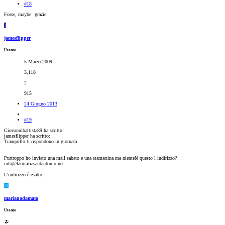
#18
Forse, maybe
grazie
J
jamesflipper
Utente
5 Marzo 2009
3,118
2
915
24 Giugno 2013
#19
Giovannibattista89 ha scritto:
jamesflipper ha scritto:
Tranquillo ti rispondono in giornata
Purtroppo ho inviato una mail sabato e una stamattina ma niente!è questo l indirizzo?
info@farmaciasantantonio.net
L'indirizzo è esatto.
M
marianodamato
Utente