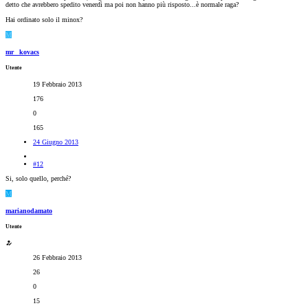
detto che avrebbero spedito venerdì ma poi non hanno più risposto...è normale raga?
Hai ordinato solo il minox?
M
mr_ kovacs
Utente
19 Febbraio 2013
176
0
165
24 Giugno 2013
#12
Si, solo quello, perché?
M
marianodamato
Utente
26 Febbraio 2013
26
0
15