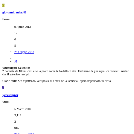
G
giovannibattista89
Utente
9 Aprile 2013
12
0
5
24 Giugno 2013
#5
jamesflipper ha scritto:
2 boccette da 100ml cad. e sei a posto come ti ha detto il doc. Ordinarne di più significa correre il rischio
che il galenico precipiti.
Grazie mille.Sto aspettando la risposta alla mail della farmacia...spero rispondano in fretta!
J
jamesflipper
Utente
5 Marzo 2009
3,118
2
915