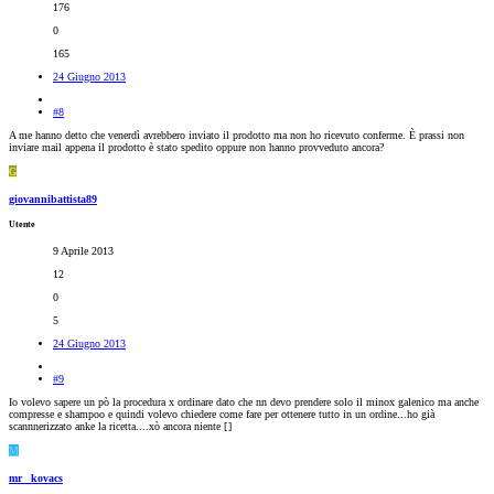
176
0
165
24 Giugno 2013
#8
A me hanno detto che venerdì avrebbero inviato il prodotto ma non ho ricevuto conferme. È prassi non
inviare mail appena il prodotto è stato spedito oppure non hanno provveduto ancora?
G
giovannibattista89
Utente
9 Aprile 2013
12
0
5
24 Giugno 2013
#9
Io volevo sapere un pò la procedura x ordinare dato che nn devo prendere solo il minox galenico ma anche
compresse e shampoo e quindi volevo chiedere come fare per ottenere tutto in un ordine...ho già
scannnerizzato anke la ricetta....xò ancora niente [
]
M
mr_ kovacs