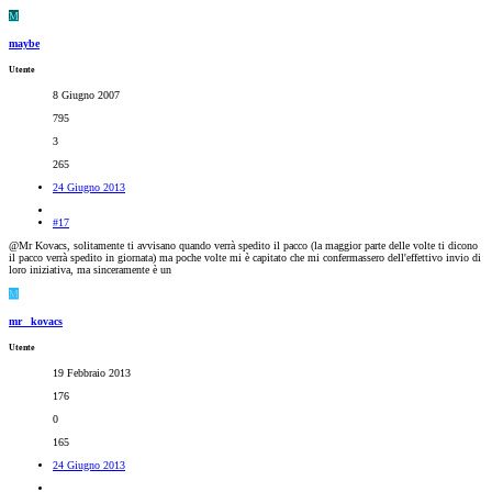
M
maybe
Utente
8 Giugno 2007
795
3
265
24 Giugno 2013
#17
@Mr Kovacs, solitamente ti avvisano quando verrà spedito il pacco (la maggior parte delle volte ti dicono
il pacco verrà spedito in giornata) ma poche volte mi è capitato che mi confermassero dell'effettivo invio di
loro iniziativa, ma sinceramente è un
M
mr_ kovacs
Utente
19 Febbraio 2013
176
0
165
24 Giugno 2013