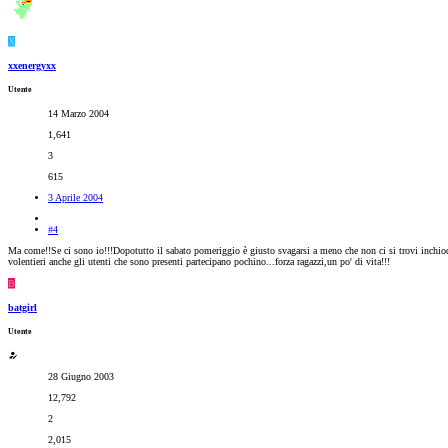
X
xxenergyxx
Utente
14 Marzo 2004
1,641
3
615
3 Aprile 2004
#4
Ma come!!Se ci sono io!!!Dopotutto il sabato pomeriggio è giusto svagarsi a meno che non ci si trovi inchiodat
volentieri anche gli utenti che sono presenti partecipano pochino...forza ragazzi,un po' di vita!!!
B
batgirl
Utente
28 Giugno 2003
12,792
2
2,015