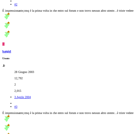
#2
È impressionante;cmq è la prima volta in che entro sul forum e non trovo nessun altro utente...è triste veder
B
batgirl
Utente
28 Giugno 2003
12,792
2
2,015
3 Aprile 2004
#3
È impressionante;cmq è la prima volta in che entro sul forum e non trovo nessun altro utente...è triste veder