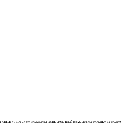
capitolo e l'altro che sto ripassando per l'esame che ho lunedì!![
][X]Comunque sottoscrivo che spesso e