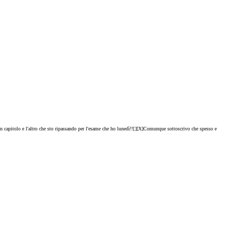
capitolo e l'altro che sto ripassando per l'esame che ho lunedì!![
][X]Comunque sottoscrivo che spesso e