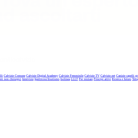
lli
Calvizie Comune
Calvizie Digital Academy
Calvizie Femminile
Calvizie TV
Calvizie.net
Canizie capelli gr
nti non chirurgici
Interviste
Ipertricosi/Irsutismo
Isolinea
LLLT
Per iniziare
Principi attivi
Ricerca e futuro
Telo