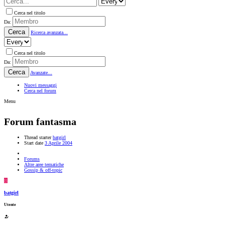
Cerca nel titolo
Da:
Cerca
Ricerca avanzata...
Cerca nel titolo
Da:
Cerca
Avanzate...
Nuovi messaggi
Cerca nel forum
Menu
Forum fantasma
Thread starter
batgirl
Start date
3 Aprile 2004
Forums
Altre aree tematiche
Gossip & off-topic
B
batgirl
Utente