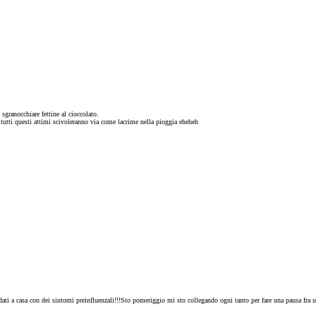
sgranocchiare fettine al cioccolato.
 tutti questi attimi scivoleranno via come lacrime nella pioggia eheheh
i a casa con dei sintomi preinfluenzali!!!Sto pomeriggio mi sto collegando ogni tanto per fare una pausa fra un 