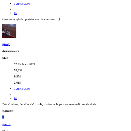
3 Aprile 2004
#5
Guarda che qdo ho postato non c'era nessuno...[
]
proxy
Amministratore
Staff
12 Febbraio 2003
59,392
9,578
2,015
3 Aprile 2004
#6
Beh e' sabato, fa caldo, c'e' il sole, ovvio che le persone escono di casa eh eh eh
ciauzz[ph]
G
grinch