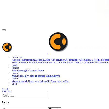
Calvizie.net
Alopecia Androgenetica
Alopecia Areata
Altre calvizie
Aree tematiche
Associazioni
Biologia dei cape
Eventi e Incontri
Featured
Forfora e Pidocchi
I migliori prodotti anticalvizie
Igiene e cura
Infoltime
Home
Forums
Nuovi messaggi
Cerca nel forum
Novità
Nuovi post
Nuovi stati in bacheca
Ultime attività
Utenti
Visitatori attuali
Nuovi post del profilo
Cerca post profilo
Shop
Accedi
Registrati
Cerca