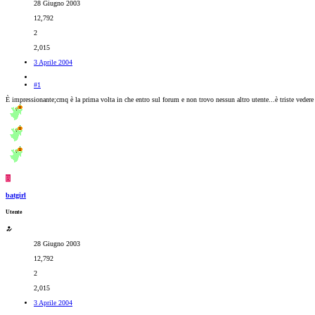
28 Giugno 2003
12,792
2
2,015
3 Aprile 2004
#1
È impressionante;cmq è la prima volta in che entro sul forum e non trovo nessun altro utente...è triste veder
B
batgirl
Utente
28 Giugno 2003
12,792
2
2,015
3 Aprile 2004