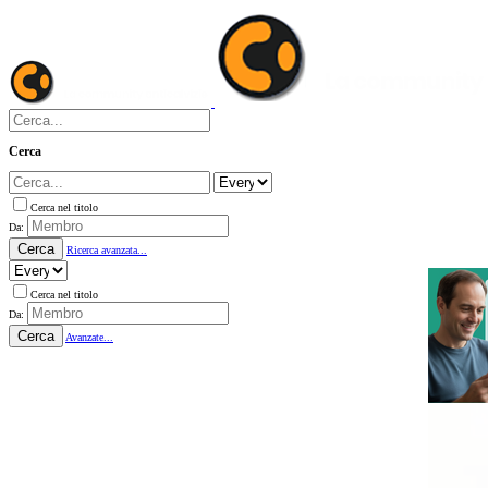
Cerca
Cerca nel titolo
Da:
Cerca
Ricerca avanzata...
Cerca nel titolo
Da:
Cerca
Avanzate...