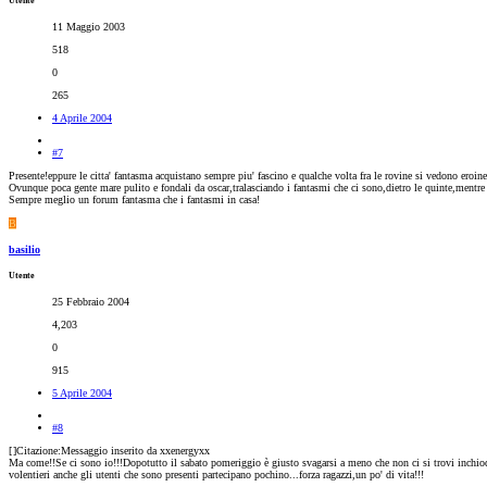
Utente
11 Maggio 2003
518
0
265
4 Aprile 2004
#7
Presente!eppure le citta' fantasma acquistano sempre piu' fascino e qualche volta fra le rovine si vedono eroine 
Ovunque poca gente mare pulito e fondali da oscar,tralasciando i fantasmi che ci sono,dietro le quinte,mentre
Sempre meglio un forum fantasma che i fantasmi in casa!
B
basilio
Utente
25 Febbraio 2004
4,203
0
915
5 Aprile 2004
#8
[
]Citazione:Messaggio inserito da xxenergyxx
Ma come!!Se ci sono io!!!Dopotutto il sabato pomeriggio è giusto svagarsi a meno che non ci si trovi inchiodat
volentieri anche gli utenti che sono presenti partecipano pochino...forza ragazzi,un po' di vita!!!