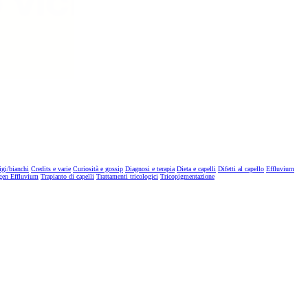
igi/bianchi
Credits e varie
Curiosità e gossip
Diagnosi e terapia
Dieta e capelli
Difetti al capello
Effluvium
gen Effluvium
Trapianto di capelli
Trattamenti tricologici
Tricopigmentazione