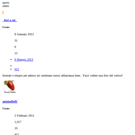
quoto
saluti
J
_just a sec_
Utente
8 Gennaio 2013
31
0
15
9 Maggio 2013
#15
frontale e tempie per adesso mi sembrano messi abbastanza bene.. Facci vedere una foto del vertice!
antonello81
Utente
2 Febbraio 2011
1,017
10
415