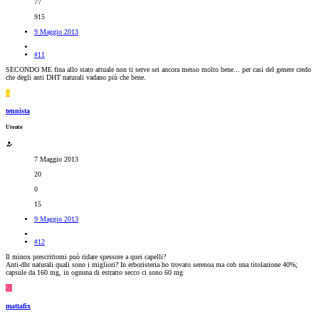
77
915
9 Maggio 2013
#11
SECONDO ME fina allo stato attuale non ti serve sei ancora messo molto bene... per casi del genere credo
che degli anti DHT naturali vadano più che bene.
T
tennista
Utente
7 Maggio 2013
20
0
15
9 Maggio 2013
#12
Il minox prescrittomi può ridare spessore a quei capelli?
Anti-dht naturali quali sono i migliori? In erboristeria ho trovato serenoa ma cob una titolazione 40%;
capsule da 160 mg, in ognuna di estratto secco ci sono 60 mg
M
mattafix