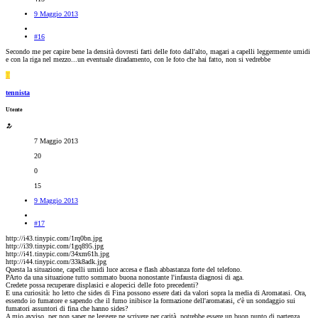
9 Maggio 2013
#16
Secondo me per capire bene la densità dovresti farti delle foto dall'alto, magari a capelli leggermente umidi
e con la riga nel mezzo...un eventuale diradamento, con le foto che hai fatto, non si vedrebbe
T
tennista
Utente
7 Maggio 2013
20
0
15
9 Maggio 2013
#17
http://i43.tinypic.com/1rq0bn.jpg
http://i39.tinypic.com/1gq895.jpg
http://i41.tinypic.com/34xm61h.jpg
http://i44.tinypic.com/33k8adk.jpg
Questa la situazione, capelli umidi luce accesa e flash abbastanza forte del telefono.
PArto da una situazione tutto sommato buona nonostante l'infausta diagnosi di aga.
Credete possa recuperare displasici e alopecici delle foto precedenti?
E una curiosità: ho letto che sides di Fina possono essere dati da valori sopra la media di Aromatasi. Ora,
essendo io fumatore e sapendo che il fumo inibisce la formazione dell'aromatasi, c'è un sondaggio sui
fumatori assuntori di fina che hanno sides?
A mio avviso, per non saper ne leggere ne scrivere per carità, potrebbe essere un buon punto di partenza