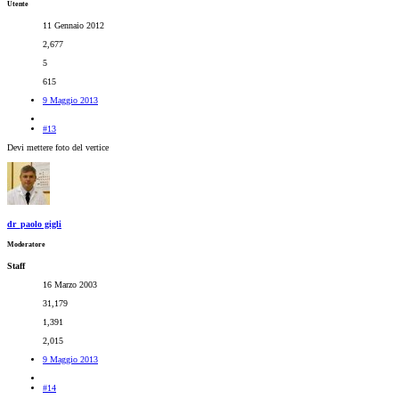
Utente
11 Gennaio 2012
2,677
5
615
9 Maggio 2013
#13
Devi mettere foto del vertice
dr_paolo gigli
Moderatore
Staff
16 Marzo 2003
31,179
1,391
2,015
9 Maggio 2013
#14