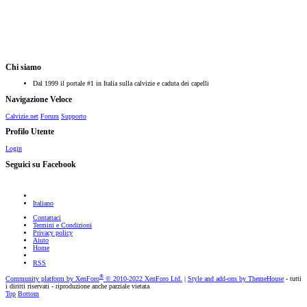
Chi siamo
Dal 1999 il portale #1 in Italia sulla calvizie e caduta dei capelli
Navigazione Veloce
Calvizie.net
Forum
Supporto
Profilo Utente
Login
Seguici su Facebook
Italiano
Contattaci
Termini e Condizioni
Privacy policy
Aiuto
Home
RSS
®
Community platform by XenForo
© 2010-2022 XenForo Ltd.
|
Style and add-ons by ThemeHouse
- tutti
i diritti riservati - riproduzione anche parziale vietata
Top
Bottom