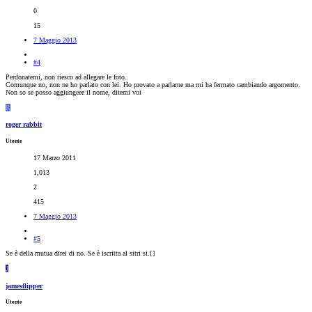
0
15
7 Maggio 2013
#4
Perdonatemi, non riesco ad allegare le foto.
Comunque no, non ne ho parlato con lei. Ho provato a parlarne ma mi ha fermato cambiando argomento.
Non so se posso aggiungeee il nome, ditemi voi
R
roger rabbit
Utente
17 Marzo 2011
1,013
2
415
7 Maggio 2013
#5
Se è della mutua direi di no. Se è iscritta al sitri si.[
]
J
jamesflipper
Utente