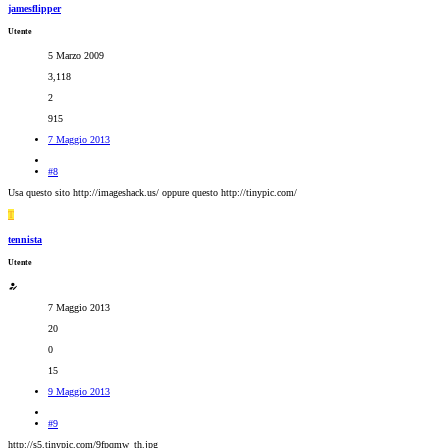
jamesflipper
Utente
5 Marzo 2009
3,118
2
915
7 Maggio 2013
#8
Usa questo sito http://imageshack.us/ oppure questo http://tinypic.com/
T
tennista
Utente
7 Maggio 2013
20
0
15
9 Maggio 2013
#9
http://s5.tinypic.com/9fpqmw_th.jpg