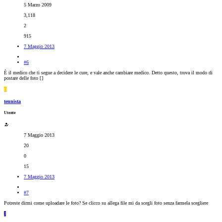
5 Marzo 2009
3,118
2
915
7 Maggio 2013
#6
È il medico che ti segue a decidere le cure, e vale anche cambiare medico. Detto questo, trova il modo di
postare delle foto [
]
T
tennista
Utente
7 Maggio 2013
20
0
15
7 Maggio 2013
#7
Potreste dirmi come uploadare le foto? Se clicco su allega file mi da scegli foto senza farmela scegliere
J