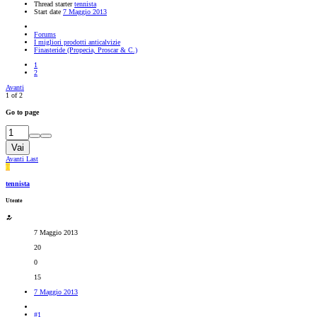
Thread starter
tennista
Start date
7 Maggio 2013
Forums
I migliori prodotti anticalvizie
Finasteride (Propecia, Proscar & C.)
1
2
Avanti
1 of 2
Go to page
Vai
Avanti
Last
T
tennista
Utente
7 Maggio 2013
20
0
15
7 Maggio 2013
#1