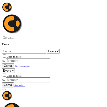
Cerca
Cerca nel titolo
Da:
Cerca
Ricerca avanzata...
Cerca nel titolo
Da:
Cerca
Avanzate...