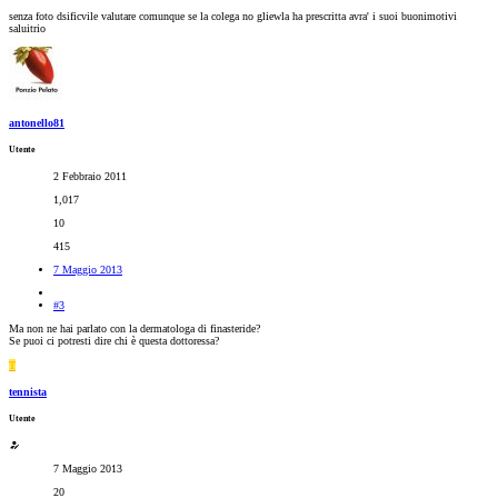
senza foto dsificvile valutare comunque se la colega no gliewla ha prescritta avra' i suoi buonimotivi
saluitrio
antonello81
Utente
2 Febbraio 2011
1,017
10
415
7 Maggio 2013
#3
Ma non ne hai parlato con la dermatologa di finasteride?
Se puoi ci potresti dire chi è questa dottoressa?
T
tennista
Utente
7 Maggio 2013
20