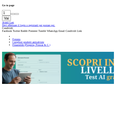
Go to page
Vai
Avanti
Last
Devi effettuare il login o registrarti per postare qui.
Condividi:
Facebook
Twitter
Reddit
Pinterest
Tumblr
WhatsApp
Email
Condividi
Link
Forums
I migliori prodotti anticalvizie
Finasteride (Propecia, Proscar & C.)