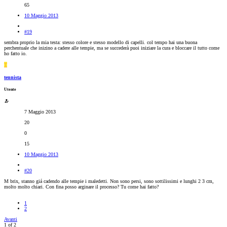
65
10 Maggio 2013
#19
sembra proprio la mia testa: stesso colore e stesso modello di capelli. col tempo hai una buona
perchentuale che inizino a cadere alle tempie, ma se succederà puoi iniziare la cura e bloccare il tutto come
ho fatto io.
T
tennista
Utente
7 Maggio 2013
20
0
15
10 Maggio 2013
#20
M brix, stanno giá cadendo alle tempie i maledetti. Non sono persi, sono sottilissimi e lunghi 2 3 cm,
molto molto chiari. Con fina posso arginare il processo? Tu come hai fatto?
1
2
Avanti
1 of 2