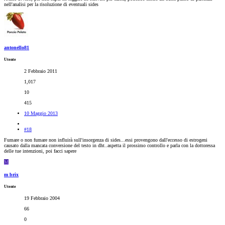
nell'analisi per la risoluzione di eventuali sides
antonello81
Utente
2 Febbraio 2011
1,017
10
415
10 Maggio 2013
#18
Fumare o non fumare non influirà sull'insorgenza di sides...essi provengono dall'eccesso di estrogeni
causato dalla mancata conversione del testo in dht..aspetta il prossimo controllo e parla con la dottoressa
delle tue intenzioni, poi facci sapere
M
m brix
Utente
19 Febbraio 2004
66
0