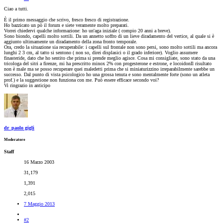
Ciao a tutti.
È il primo messaggio che scrivo, fresco fresco di registrazione.
Ho bazzicato un pò il forum e siete veramente molto preparati.
Vorrei chiedervi qualche informazione: ho un'aga iniziale ( compio 20 anni a breve).
Sono biondo, capelli molto sottili. Da un annetto soffro di un lieve diradamento del vertice, al quale si è
aggiunto ultimamente un diradamento della zona fronto temporale.
Ora, credo la situazione sia recuperabile: i capelli sul frontale non sono persi, sono molto sottili ma ancora
lunghi 2 3 cm, al tatto si sentono ( non so, direi displasici o il grado inferiore). Voglio assumere
finasteride, dato che ho sentito che prima si prende meglio agisce. Cosa mi consigliate, sono stato da una
tricologa del sitri a firenze, mi ha prescritto minox 2% con progesterone e estrone, e locoidonIl risultato
non è male ma se posso recuperare quei maledetti prima che si miniaturizzino irreparabilmente sarebbe un
successo. Dal punto di vista psicologico ho una grossa tenuta e sono mentalmente forte (sono un atleta
prof.) e la suggestione non funziona con me. Può essere efficace secondo voi?
Vi ringrazio in anticipo
dr_paolo gigli
Moderatore
Staff
16 Marzo 2003
31,179
1,391
2,015
7 Maggio 2013
#2