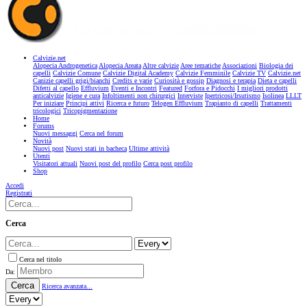
Calvizie.net
Alopecia Androgenetica
Alopecia Areata
Altre calvizie
Aree tematiche
Associazioni
Biologia dei
capelli
Calvizie Comune
Calvizie Digital Academy
Calvizie Femminile
Calvizie TV
Calvizie.net
Canizie capelli grigi/bianchi
Credits e varie
Curiosità e gossip
Diagnosi e terapia
Dieta e capelli
Difetti al capello
Effluvium
Eventi e Incontri
Featured
Forfora e Pidocchi
I migliori prodotti
anticalvizie
Igiene e cura
Infoltimenti non chirurgici
Interviste
Ipertricosi/Irsutismo
Isolinea
LLLT
Per iniziare
Principi attivi
Ricerca e futuro
Telogen Effluvium
Trapianto di capelli
Trattamenti
tricologici
Tricopigmentazione
Home
Forums
Nuovi messaggi
Cerca nel forum
Novità
Nuovi post
Nuovi stati in bacheca
Ultime attività
Utenti
Visitatori attuali
Nuovi post del profilo
Cerca post profilo
Shop
Accedi
Registrati
Cerca
Cerca nel titolo
Da:
Cerca
Ricerca avanzata...