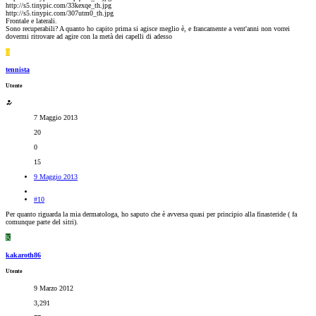
http://s5.tinypic.com/33kexqe_th.jpg
http://s5.tinypic.com/307utm0_th.jpg
Frontale e laterali.
Sono recuperabili? A quanto ho capito prima si agisce meglio è, e francamente a vent'anni non vorrei
dovermi ritrovare ad agire con la metà dei capelli di adesso
T
tennista
Utente
7 Maggio 2013
20
0
15
9 Maggio 2013
#10
Per quanto riguarda la mia dermatologa, ho saputo che è avversa quasi per principio alla finasteride ( fa
comunque parte del sitri).
K
kakaroth86
Utente
9 Marzo 2012
3,291