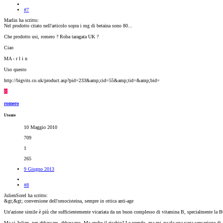
#7
Marlin ha scritto:
Nel prodotto citato nell'articolo sopra i mg di betaina sono 80...
Che prodotto usi, romero ? Roba taragata UK ?
Ciao
MA - r l i n
Uso questo
http://bigvits.co.uk/product.asp?pid=233&amp;cid=55&amp;tid=&amp;bid=
R
romero
Utente
10 Maggio 2010
709
1
265
9 Giugno 2013
#8
JulienSorel ha scritto:
&gt;&gt; conversione dell'omocisteina, sempre in ottica anti-age
Un'azione simile è più che sufficientemente vicariata da un buon complesso di vitamina B, specialmente la B6
Ma si Julien, per abbassare, abbassano. Ma anche il rischio? Le prendo, ma mi assale una vaga sensazione di a