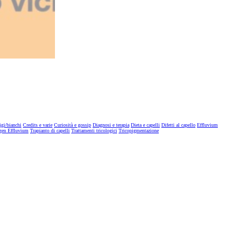
igi/bianchi
Credits e varie
Curiosità e gossip
Diagnosi e terapia
Dieta e capelli
Difetti al capello
Effluvium
gen Effluvium
Trapianto di capelli
Trattamenti tricologici
Tricopigmentazione