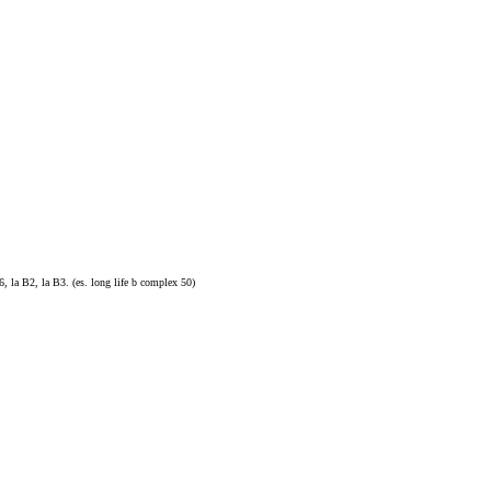
, la B2, la B3. (es. long life b complex 50)