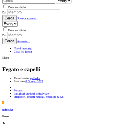
Cerca nel titolo
Da:
Cerca
Ricerca avanzata...
Cerca nel titolo
Da:
Cerca
Avanzate...
Nuovi messaggi
Cerca nel forum
Menu
Fegato e capelli
Thread starter
goldrake
Start date
8 Giugno 2013
Forums
I migliori prodotti anticalvizie
Integratori, estratti naturali, vitamine & Co.
G
goldrake
Utente