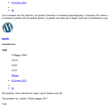
8 Giugno 2013
#4
Tra le sostanze che cita l'articolo, ho provato l'inositolo e la betaina (trimetilglicina). L'inositolo l'ho sub
La betaina la prendo solo da qualche giorno. La prendo non tanto per il fegato, bensì per la metilazione, a pr
marlin
Amministratore
Staff
9 Maggio 2004
34,311
4,023
2,015
Milano
8 Giugno 2013
#5
Nel prodotto citato nell'articolo sopra i mg di betaina sono 80...
Che prodotto usi, romero ? Roba taragata UK ?
Ciao