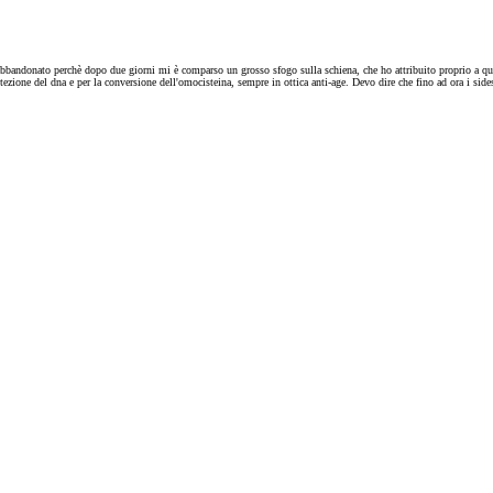
ito abbandonato perchè dopo due giorni mi è comparso un grosso sfogo sulla schiena, che ho attribuito proprio a qu
otezione del dna e per la conversione dell'omocisteina, sempre in ottica anti-age. Devo dire che fino ad ora i s