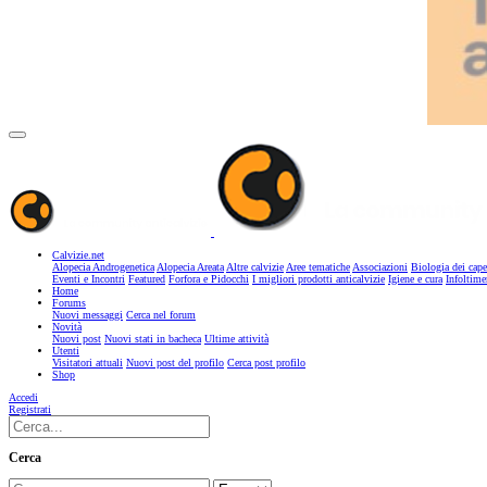
Calvizie.net
Alopecia Androgenetica
Alopecia Areata
Altre calvizie
Aree tematiche
Associazioni
Biologia dei cape
Eventi e Incontri
Featured
Forfora e Pidocchi
I migliori prodotti anticalvizie
Igiene e cura
Infoltime
Home
Forums
Nuovi messaggi
Cerca nel forum
Novità
Nuovi post
Nuovi stati in bacheca
Ultime attività
Utenti
Visitatori attuali
Nuovi post del profilo
Cerca post profilo
Shop
Accedi
Registrati
Cerca