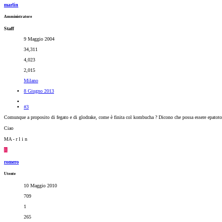
marlin
Amministratore
Staff
9 Maggio 2004
34,311
4,023
2,015
Milano
8 Giugno 2013
#3
Comunque a proposito di fegato e di glodrake, come è finita col kombucha ? Dicono che possa essere epatotos
Ciao
MA - r l i n
R
romero
Utente
10 Maggio 2010
709
1
265