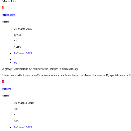
MA - r l i n
J
juliensorel
Utente
21 Marzo 2005
6,223
11
1,415
8 Giugno 2013
#6
&gt;&gt; conversione dell'omocisteina, sempre in ottica anti-age
Un'azione simile è più che sufficientemente vicariata da un buon complesso di vitamina B, specialmente la B6
R
romero
Utente
10 Maggio 2010
709
1
265
9 Giugno 2013