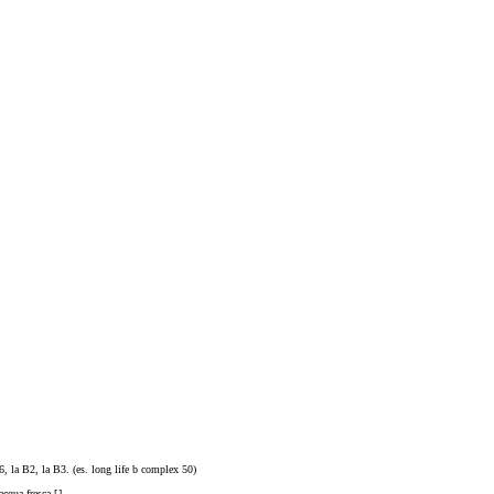
, la B2, la B3. (es. long life b complex 50)
cqua fresca [
]