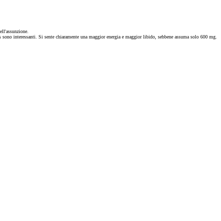
ell'assunzione.
ides sono interessanti. Si sente chiaramente una maggior energia e maggior libido, sebbene assuma solo 600 mg.