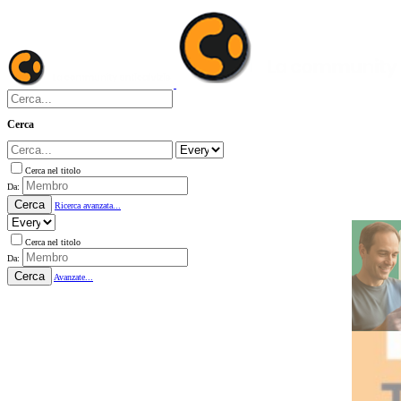
Cerca
Cerca nel titolo
Da:
Cerca
Ricerca avanzata...
Cerca nel titolo
Da:
Cerca
Avanzate...