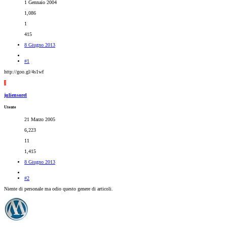
1 Gennaio 2004
1,086
1
415
8 Giugno 2013
#1
http://goo.gl/4s1wf
J
juliensorel
Utente
21 Marzo 2005
6,223
11
1,415
8 Giugno 2013
#2
Niente di personale ma odio questo genere di articoli.