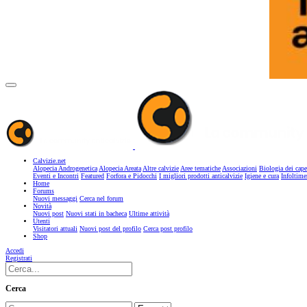
Calvizie.net
Alopecia Androgenetica
Alopecia Areata
Altre calvizie
Aree tematiche
Associazioni
Biologia dei cape
Eventi e Incontri
Featured
Forfora e Pidocchi
I migliori prodotti anticalvizie
Igiene e cura
Infoltime
Home
Forums
Nuovi messaggi
Cerca nel forum
Novità
Nuovi post
Nuovi stati in bacheca
Ultime attività
Utenti
Visitatori attuali
Nuovi post del profilo
Cerca post profilo
Shop
Accedi
Registrati
Cerca