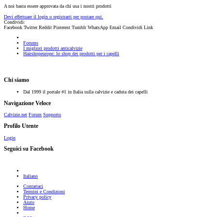
A noi basta essere approvata da chi usa i nostri prodotti
Devi effettuare il login o registrarti per postare qui.
Condividi:
Facebook
Twitter
Reddit
Pinterest
Tumblr
WhatsApp
Email
Condividi
Link
Forums
I migliori prodotti anticalvizie
Hairshopeurope: lo shop dei prodotti per i capelli
Chi siamo
Dal 1999 il portale #1 in Italia sulla calvizie e caduta dei capelli
Navigazione Veloce
Calvizie.net
Forum
Supporto
Profilo Utente
Login
Seguici su Facebook
Italiano
Contattaci
Termini e Condizioni
Privacy policy
Aiuto
Home