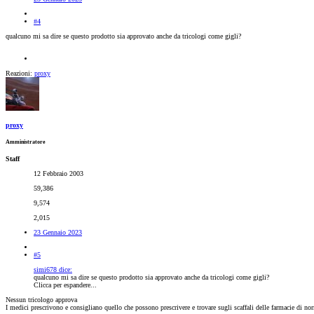
#4
qualcuno mi sa dire se questo prodotto sia approvato anche da tricologi come gigli?
Reazioni:
proxy
proxy
Amministratore
Staff
12 Febbraio 2003
59,386
9,574
2,015
23 Gennaio 2023
#5
simi678 dice:
qualcuno mi sa dire se questo prodotto sia approvato anche da tricologi come gigli?
Clicca per espandere...
Nessun tricologo approva
I medici prescrivono e consigliano quello che possono prescrivere e trovare sugli scaffali delle farmacie di no