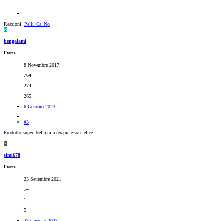
Reazioni:
Pelli_Ca_No
B
bengalami
Utente
8 Novembre 2017
764
274
265
6 Gennaio 2023
#3
Prodotto super. Nella mia terapia e son felice.
S
simi678
Utente
23 Settembre 2021
14
1
5
23 Gennaio 2023