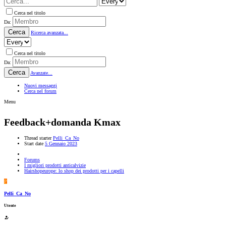
Cerca nel titolo
Da:
Cerca
Ricerca avanzata...
Cerca nel titolo
Da:
Cerca
Avanzate...
Nuovi messaggi
Cerca nel forum
Menu
Feedback+domanda Kmax
Thread starter
Pelli_Ca_No
Start date
5 Gennaio 2023
Forums
I migliori prodotti anticalvizie
Hairshopeurope: lo shop dei prodotti per i capelli
P
Pelli_Ca_No
Utente