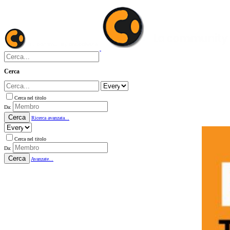
Cerca
Cerca nel titolo
Da:
Cerca
Ricerca avanzata...
Cerca nel titolo
Da:
Cerca
Avanzate...