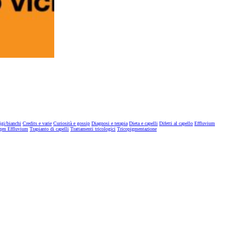
igi/bianchi
Credits e varie
Curiosità e gossip
Diagnosi e terapia
Dieta e capelli
Difetti al capello
Effluvium
gen Effluvium
Trapianto di capelli
Trattamenti tricologici
Tricopigmentazione