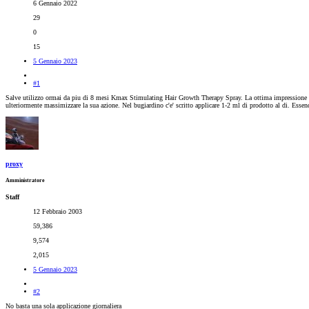
6 Gennaio 2022
29
0
15
5 Gennaio 2023
#1
Salve utilizzo ormai da piu di 8 mesi Kmax Stimulating Hair Growth Therapy Spray. La ottima impressione ini
ulteriormente massimizzare la sua azione. Nel bugiardino c'e' scritto applicare 1-2 ml di prodotto al di. Esse
proxy
Amministratore
Staff
12 Febbraio 2003
59,386
9,574
2,015
5 Gennaio 2023
#2
No basta una sola applicazione giornaliera