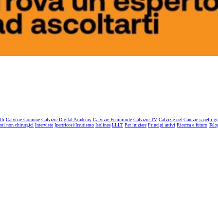
lli
Calvizie Comune
Calvizie Digital Academy
Calvizie Femminile
Calvizie TV
Calvizie.net
Canizie capelli gr
nti non chirurgici
Interviste
Ipertricosi/Irsutismo
Isolinea
LLLT
Per iniziare
Principi attivi
Ricerca e futuro
Telo