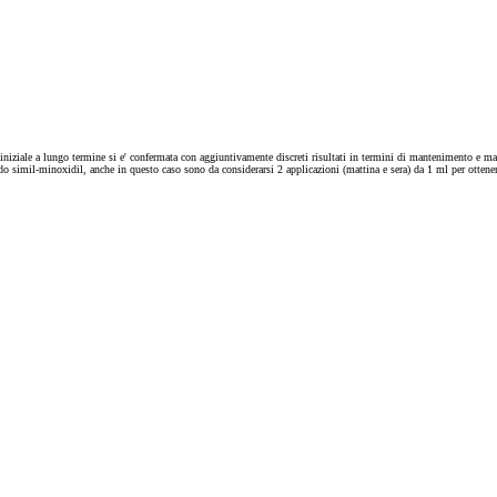
ziale a lungo termine si e' confermata con aggiuntivamente discreti risultati in termini di mantenimento e mar
ndo simil-minoxidil, anche in questo caso sono da considerarsi 2 applicazioni (mattina e sera) da 1 ml per otten