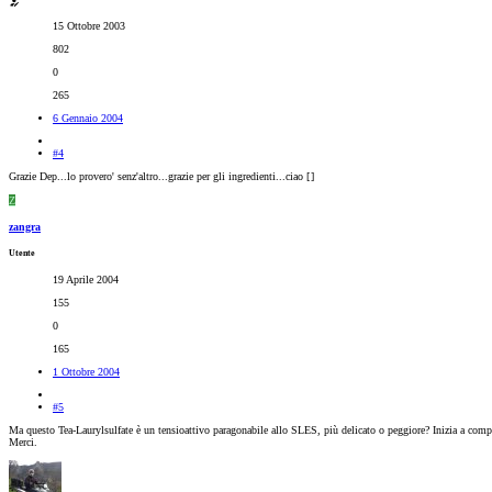
15 Ottobre 2003
802
0
265
6 Gennaio 2004
#4
Grazie Dep...lo provero' senz'altro...grazie per gli ingredienti...ciao [
]
Z
zangra
Utente
19 Aprile 2004
155
0
165
1 Ottobre 2004
#5
Ma questo Tea-Laurylsulfate è un tensioattivo paragonabile allo SLES, più delicato o peggiore? Inizia a comp
Merci.