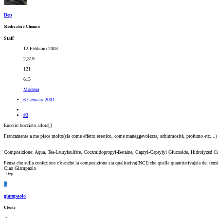
Dep
Moderatore Chimico
Staff
12 Febbraio 2003
2,319
121
615
Modena
6 Gennaio 2004
#3
Eucerin bocciato allora[
]
Francamente a me piace molto(sia come effetto estetico, come maneggevolezza, schiumosità, profumo etc....
Composizione: Aqua, Tea-Laurylsulfate, Cocamidopropyl-Betaine, Capryl-Caprylyl Glucoside, Hidrolyzed C
Pensa che sulla confezione c'è anche la composizione sia qualitativa(INCI) che quella quantitativa(sia dei tensioat
Ciao Giampaolo
-Dep-
G
giampaolo
Utente