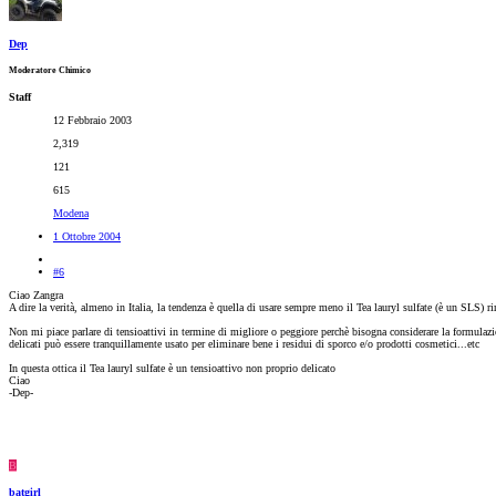
Dep
Moderatore Chimico
Staff
12 Febbraio 2003
2,319
121
615
Modena
1 Ottobre 2004
#6
Ciao Zangra
A dire la verità, almeno in Italia, la tendenza è quella di usare sempre meno il Tea lauryl sulfate (è un SLS) ri
Non mi piace parlare di tensioattivi in termine di migliore o peggiore perchè bisogna considerare la formulazi
delicati può essere tranquillamente usato per eliminare bene i residui di sporco e/o prodotti cosmetici...etc
In questa ottica il Tea lauryl sulfate è un tensioattivo non proprio delicato
Ciao
-Dep-
B
batgirl