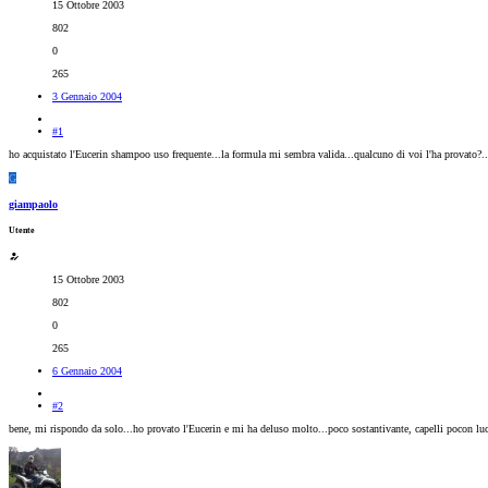
15 Ottobre 2003
802
0
265
3 Gennaio 2004
#1
ho acquistato l'Eucerin shampoo uso frequente...la formula mi sembra valida...qualcuno di voi l'ha provato?...ne
G
giampaolo
Utente
15 Ottobre 2003
802
0
265
6 Gennaio 2004
#2
bene, mi rispondo da solo...ho provato l'Eucerin e mi ha deluso molto...poco sostantivante, capelli pocon luc