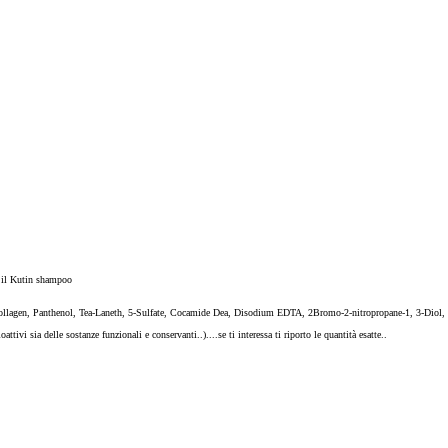
) il Kutin shampoo
ollagen, Panthenol, Tea-Laneth, 5-Sulfate, Cocamide Dea, Disodium EDTA, 2Bromo-2-nitropropane-1, 3-Diol, 
tivi sia delle sostanze funzionali e conservanti..)....se ti interessa ti riporto le quantità esatte..