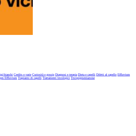
igi/bianchi
Credits e varie
Curiosità e gossip
Diagnosi e terapia
Dieta e capelli
Difetti al capello
Effluvium
gen Effluvium
Trapianto di capelli
Trattamenti tricologici
Tricopigmentazione