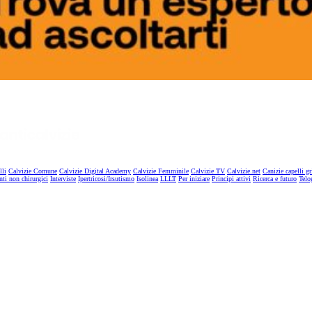
lli
Calvizie Comune
Calvizie Digital Academy
Calvizie Femminile
Calvizie TV
Calvizie.net
Canizie capelli gr
nti non chirurgici
Interviste
Ipertricosi/Irsutismo
Isolinea
LLLT
Per iniziare
Principi attivi
Ricerca e futuro
Telo