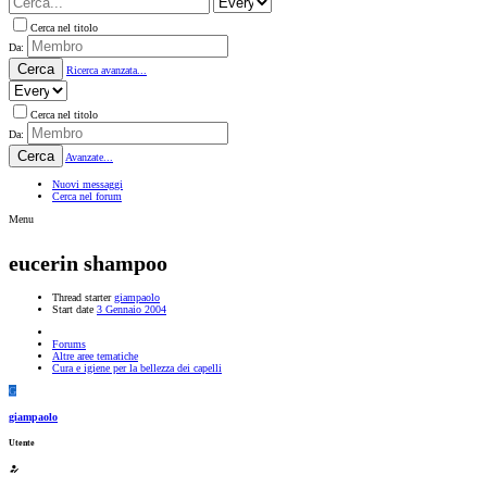
Cerca nel titolo
Da:
Cerca
Ricerca avanzata...
Cerca nel titolo
Da:
Cerca
Avanzate...
Nuovi messaggi
Cerca nel forum
Menu
eucerin shampoo
Thread starter
giampaolo
Start date
3 Gennaio 2004
Forums
Altre aree tematiche
Cura e igiene per la bellezza dei capelli
G
giampaolo
Utente