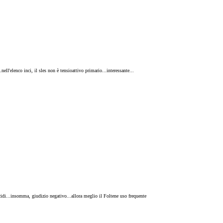
ll'elenco inci, il sles non è tensioattivo primario...interessante...
idi...insomma, giudizio negativo...allora meglio il Foltene uso frequente