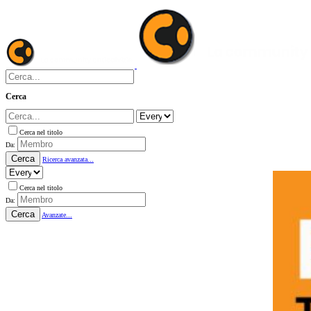
Cerca
Cerca nel titolo
Da:
Cerca
Ricerca avanzata...
Cerca nel titolo
Da:
Cerca
Avanzate...