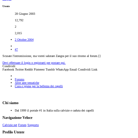
Utente
28 Giugno 2003
12,792
2
2,015
2 Ottobre 2004
#7
Scusate l'intromissione, ma vorrei salutare Zangra per il suo ritorno al forum.[
]
Devi effettuare il login o registrarti per postare qui.
Condividi:
Facebook
Twitter
Reddit
Pinterest
Tumblr
WhatsApp
Email
Condividi
Link
Forums
Altre aree tematiche
Cura e igiene per la bellezza dei capelli
Chi siamo
Dal 1999 il portale #1 in Italia sulla calvizie e caduta dei capelli
Navigazione Veloce
Calvizie.net
Forum
Supporto
Profilo Utente