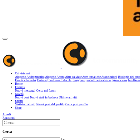
Calvizie.net
Alopecia Androgenetica
Alopecia Areata
Altre calvizie
Aree tematiche
Associazioni
Biologia dei cape
Eventi e Incontri
Featured
Forfora e Pidocchi
I migliori prodotti anticalvizie
Igiene e cura
Infoltime
Home
Forums
Nuovi messaggi
Cerca nel forum
Novità
Nuovi post
Nuovi stati in bacheca
Ultime attività
Utenti
Visitatori attuali
Nuovi post del profilo
Cerca post profilo
Shop
Accedi
Registrati
Cerca