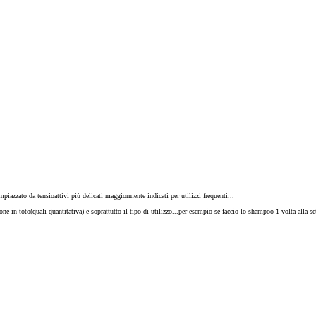
mpiazzato da tensioattivi più delicati maggiormente indicati per utilizzi frequenti...
one in toto(quali-quantitativa) e soprattutto il tipo di utilizzo...per esempio se faccio lo shampoo 1 volta all