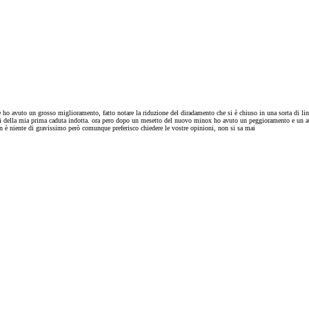
 ho avuto un grosso miglioramento, fatto notare la riduzione del diradamento che si è chiuso in una sorta di li
elli della mia prima caduta indotta. ora pero dopo un mesetto del nuovo minox ho avuto un peggioramento e un a
n è niente di gravissimo però comunque preferisco chiedere le vostre opinioni, non si sa mai