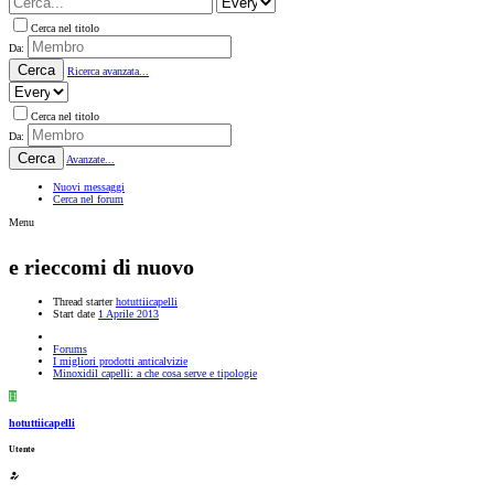
Cerca nel titolo
Da:
Cerca
Ricerca avanzata...
Cerca nel titolo
Da:
Cerca
Avanzate...
Nuovi messaggi
Cerca nel forum
Menu
e rieccomi di nuovo
Thread starter
hotuttiicapelli
Start date
1 Aprile 2013
Forums
I migliori prodotti anticalvizie
Minoxidil capelli: a che cosa serve e tipologie
H
hotuttiicapelli
Utente