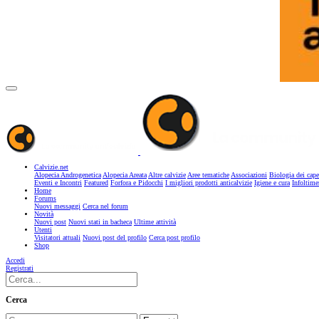
Calvizie.net
Alopecia Androgenetica
Alopecia Areata
Altre calvizie
Aree tematiche
Associazioni
Biologia dei cape
Eventi e Incontri
Featured
Forfora e Pidocchi
I migliori prodotti anticalvizie
Igiene e cura
Infoltime
Home
Forums
Nuovi messaggi
Cerca nel forum
Novità
Nuovi post
Nuovi stati in bacheca
Ultime attività
Utenti
Visitatori attuali
Nuovi post del profilo
Cerca post profilo
Shop
Accedi
Registrati
Cerca