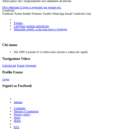
Allora penso che i miglioramenti non tarderanno ad arrivare.
Devi effettuare il login o registrarti per postare qui.
Condividi:
Facebook
Twitter
Reddit
Pinterest
Tumblr
WhatsApp
Email
Condividi
Link
Forums
I migliori prodotti anticalvizie
Minoxidil capelli: a che cosa serve e tipologie
Chi siamo
Dal 1999 il portale #1 in Italia sulla calvizie e caduta dei capelli
Navigazione Veloce
Calvizie.net
Forum
Supporto
Profilo Utente
Login
Seguici su Facebook
Italiano
Contattaci
Termini e Condizioni
Privacy policy
Aiuto
Home
RSS