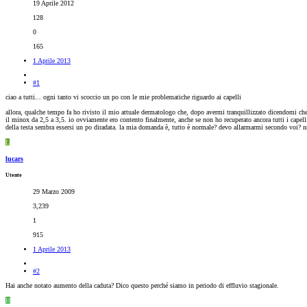
19 Aprile 2012
128
0
165
1 Aprile 2013
#1
ciao a tutti... ogni tanto vi scoccio un po con le mie problematiche riguardo ai capelli
allora, qualche tempo fa ho rivisto il mio attuale dermatologo che, dopo avermi tranquillizzato dicendomi che
il minox da 2,5 a 3,5. io ovviamente ero contento finalmente, anche se non ho recuperato ancora tutti i cap
della testa sembra essersi un po diradata. la mia domanda è, tutto è normale? devo allarmarmi secondo voi? n
L
lucars
Utente
29 Marzo 2009
3,239
1
915
1 Aprile 2013
#2
Hai anche notato aumento della caduta? Dico questo perché siamo in periodo di effluvio stagionale.
H