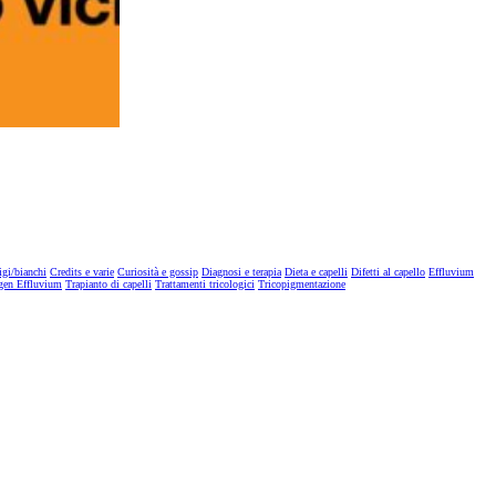
igi/bianchi
Credits e varie
Curiosità e gossip
Diagnosi e terapia
Dieta e capelli
Difetti al capello
Effluvium
gen Effluvium
Trapianto di capelli
Trattamenti tricologici
Tricopigmentazione