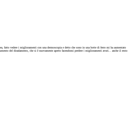
nea, fatto vedere i miglioramenti con una dermoscopia e detto che sono in una botte di ferro mi ha aumentato
umento del diradamento, che si è nuovamente aperto facendomi perdere i miglioramenti avuti... anche il resto