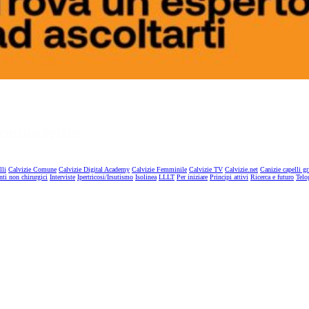
lli
Calvizie Comune
Calvizie Digital Academy
Calvizie Femminile
Calvizie TV
Calvizie.net
Canizie capelli gr
nti non chirurgici
Interviste
Ipertricosi/Irsutismo
Isolinea
LLLT
Per iniziare
Principi attivi
Ricerca e futuro
Telo