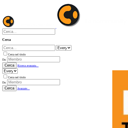
Cerca
Cerca nel titolo
Da:
Cerca
Ricerca avanzata...
Cerca nel titolo
Da:
Cerca
Avanzate...