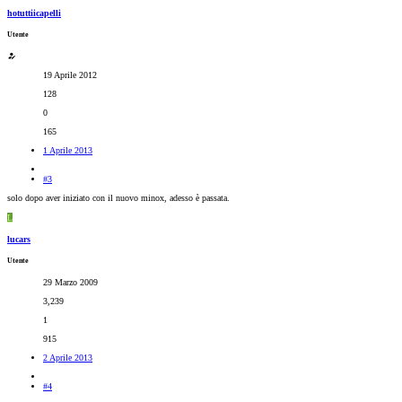
hotuttiicapelli
Utente
19 Aprile 2012
128
0
165
1 Aprile 2013
#3
solo dopo aver iniziato con il nuovo minox, adesso è passata.
L
lucars
Utente
29 Marzo 2009
3,239
1
915
2 Aprile 2013
#4