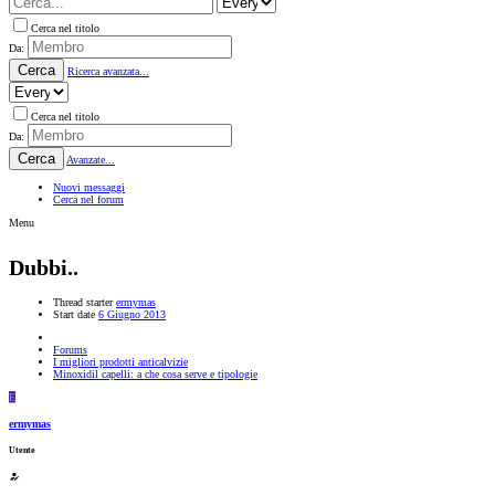
Cerca nel titolo
Da:
Cerca
Ricerca avanzata...
Cerca nel titolo
Da:
Cerca
Avanzate...
Nuovi messaggi
Cerca nel forum
Menu
Dubbi..
Thread starter
ermymas
Start date
6 Giugno 2013
Forums
I migliori prodotti anticalvizie
Minoxidil capelli: a che cosa serve e tipologie
E
ermymas
Utente