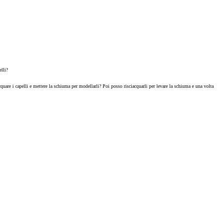
lli?
uare i capelli e mettere la schiuma per modellarli? Poi posso risciacquarli per levare la schiuma e una volta