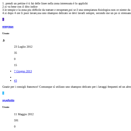
1. prendi un pettine è ti fai delle linee nella zona interessata è lo applichi
2.si va bene con il dito indice
3.le tempie e la zona piu difficile da trattare e recuperare,poi se è una stempiatura fisiologica non ce niente da 
4.si dopo 4 ore li puoi lavare,usa uno shampoo delicato se devi lavarli sempre, secondo me un po si stressan
E
ermymas
Utente
23 Luglio 2012
35
0
15
7 Giugno 2013
#3
Grazie per i consigli francesco! Comunque sì utilizzo uno shampoo delicato per i lavaggi frequenti ed un altro
S
spaghetto
Utente
11 Maggio 2012
591
0