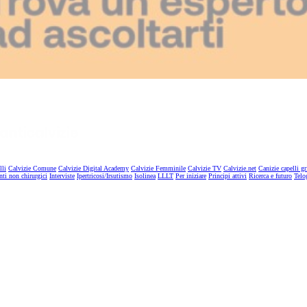
lli
Calvizie Comune
Calvizie Digital Academy
Calvizie Femminile
Calvizie TV
Calvizie.net
Canizie capelli gr
nti non chirurgici
Interviste
Ipertricosi/Irsutismo
Isolinea
LLLT
Per iniziare
Principi attivi
Ricerca e futuro
Telo