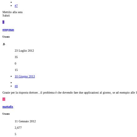
#7
Mettilo alla sera
Saluti
E
ermymas
Utente
23 Luglio 2012
35
0
15
10 Giugno 2013
#8
Grazie per la risposta dottore...il problema è che dovendo fare due applicazioni al giorno, se ad esempio alle
M
mattafix
Utente
11 Gennaio 2012
2,677
5