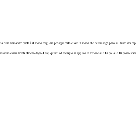
re alcune domande: quale è il modo migliore per applicarlo e fare in modo che ne rimanga poco sul fusto dei cape
possono essere lavati almeno dopo 4 ore, quindi ad esempio se applico la lozione alle 14 poi alle 18 posso sciacq