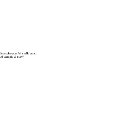
ù preciso possibile nella cura...
 ad esempio al mare?