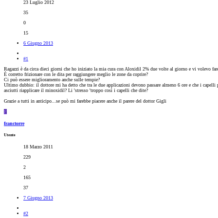
23 Luglio 2012
35
0
15
6 Giugno 2013
#1
Ragazzi è da circa dieci giorni che ho iniziato la mia cura con Aloxidil 2% due volte al giorno e vi volevo fa
È corretto frizionare con le dita per raggiungere meglio le zone da coprire?
Ci può essere miglioramento anche sulle tempie?
Ultimo dubbio: il dottore mi ha detto che tra le due applicazioni devono passare almeno 6 ore e che i capelli 
asciutti riapplicare il minoxidil? Li 'stresso 'troppo così i capelli che dite?
Grazie a tutti in anticipo...se può mi farebbe piacere anche il parere del dottor Gigli
F
franctorre
Utente
18 Marzo 2011
229
2
165
37
7 Giugno 2013
#2