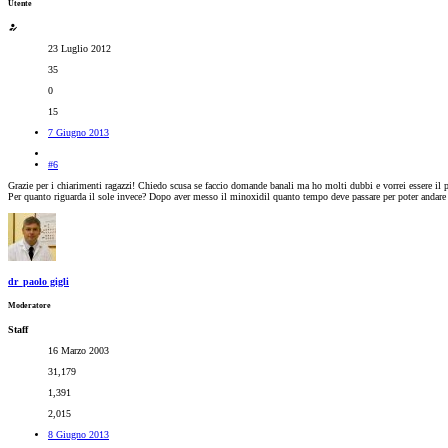
Utente
23 Luglio 2012
35
0
15
7 Giugno 2013
#6
Grazie per i chiarimenti ragazzi! Chiedo scusa se faccio domande banali ma ho molti dubbi e vorrei essere il pi
Per quanto riguarda il sole invece? Dopo aver messo il minoxidil quanto tempo deve passare per poter andare
dr_paolo gigli
Moderatore
Staff
16 Marzo 2003
31,179
1,391
2,015
8 Giugno 2013