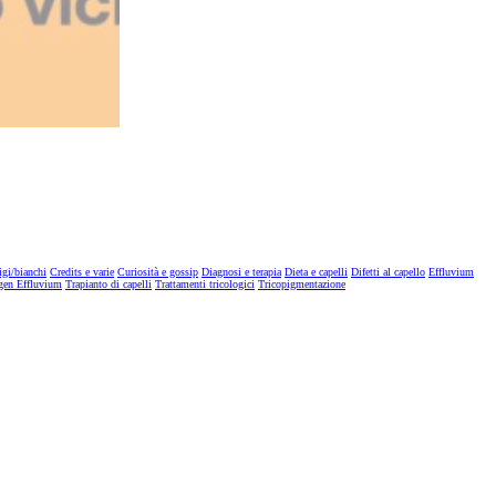
igi/bianchi
Credits e varie
Curiosità e gossip
Diagnosi e terapia
Dieta e capelli
Difetti al capello
Effluvium
gen Effluvium
Trapianto di capelli
Trattamenti tricologici
Tricopigmentazione