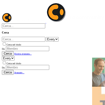
Cerca
Cerca nel titolo
Da:
Cerca
Ricerca avanzata...
Cerca nel titolo
Da:
Cerca
Avanzate...