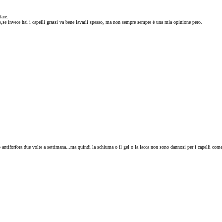
fare.
o,se invece hai i capelli grassi va bene lavarli spesso, ma non sempre sempre è una mia opinione pero.
 antiforfora due volte a settimana...ma quindi la schiuma o il gel o la lacca non sono dannosi per i capelli come