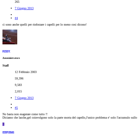
265
7 Giugno 2013
#4
ci sono anche quelli per rinforzare i capelli per lo meno cosi dicono!
proxy
Amministratore
Staff
12 Febbraio 2003
59,396
9,583
2,015
7 Giugno 2013
#5
No basta non esagerare come tutto !!
Diciamo che lacche,gel coinvolgono solo la parte morta del capello,l'unico problema e' solo l'accumulo sull
E
ermymas