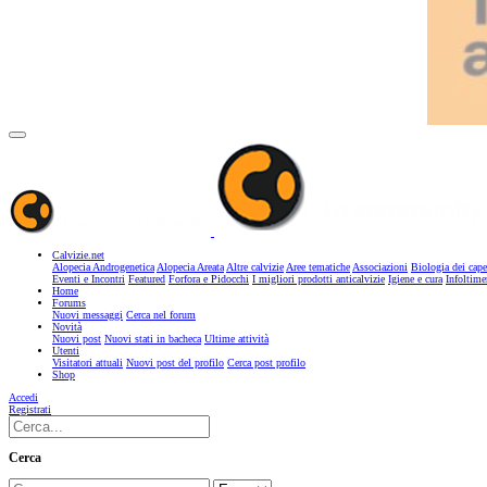
Calvizie.net
Alopecia Androgenetica
Alopecia Areata
Altre calvizie
Aree tematiche
Associazioni
Biologia dei cape
Eventi e Incontri
Featured
Forfora e Pidocchi
I migliori prodotti anticalvizie
Igiene e cura
Infoltime
Home
Forums
Nuovi messaggi
Cerca nel forum
Novità
Nuovi post
Nuovi stati in bacheca
Ultime attività
Utenti
Visitatori attuali
Nuovi post del profilo
Cerca post profilo
Shop
Accedi
Registrati
Cerca