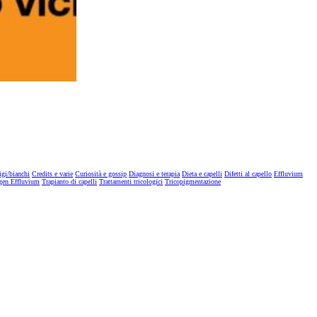
igi/bianchi
Credits e varie
Curiosità e gossip
Diagnosi e terapia
Dieta e capelli
Difetti al capello
Effluvium
gen Effluvium
Trapianto di capelli
Trattamenti tricologici
Tricopigmentazione