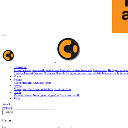
Calvizie.net
Alopecia Androgenetica
Alopecia Areata
Altre calvizie
Aree tematiche
Associazioni
Biologia dei cape
Eventi e Incontri
Featured
Forfora e Pidocchi
I migliori prodotti anticalvizie
Igiene e cura
Infoltime
Home
Forums
Nuovi messaggi
Cerca nel forum
Novità
Nuovi post
Nuovi stati in bacheca
Ultime attività
Utenti
Visitatori attuali
Nuovi post del profilo
Cerca post profilo
Shop
Accedi
Registrati
Cerca