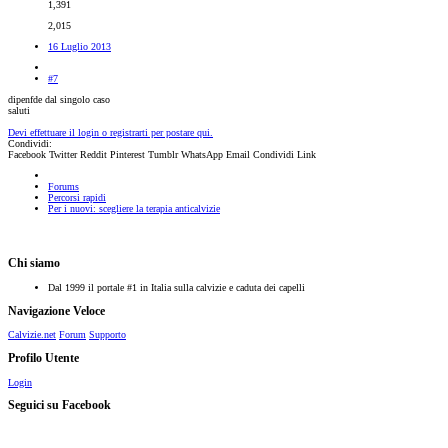
1,391
2,015
16 Luglio 2013
#7
dipenfde dal singolo caso
saluti
Devi effettuare il login o registrarti per postare qui.
Condividi:
Facebook
Twitter
Reddit
Pinterest
Tumblr
WhatsApp
Email
Condividi
Link
Forums
Percorsi rapidi
Per i nuovi: scegliere la terapia anticalvizie
Chi siamo
Dal 1999 il portale #1 in Italia sulla calvizie e caduta dei capelli
Navigazione Veloce
Calvizie.net
Forum
Supporto
Profilo Utente
Login
Seguici su Facebook