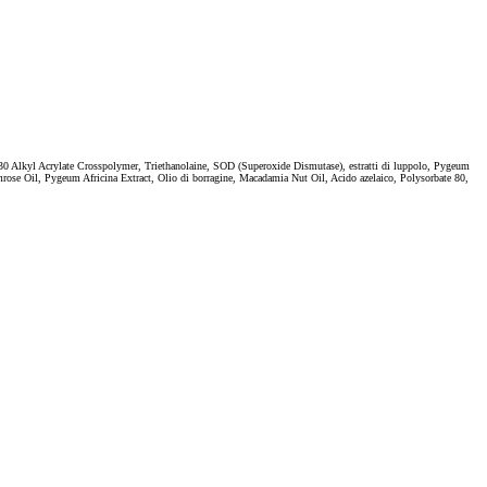
-30 Alkyl Acrylate Crosspolymer, Triethanolaine, SOD (Superoxide Dismutase), estratti di luppolo, Pygeum
imrose Oil, Pygeum Africina Extract, Olio di borragine, Macadamia Nut Oil, Acido azelaico, Polysorbate 80,