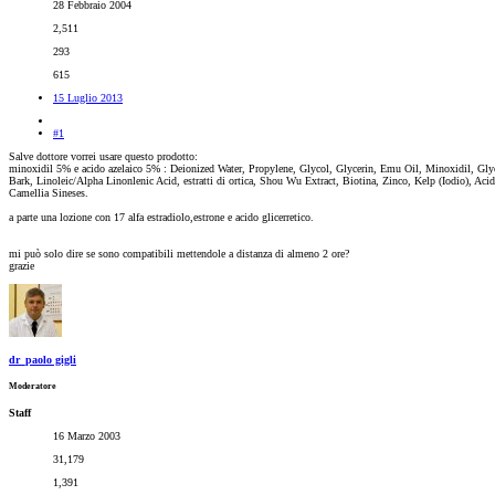
28 Febbraio 2004
2,511
293
615
15 Luglio 2013
#1
Salve dottore vorrei usare questo prodotto:
minoxidil 5% e acido azelaico 5% : Deionized Water, Propylene, Glycol, Glycerin, Emu Oil, Minoxidil, Glyc
Bark, Linoleic/Alpha Linonlenic Acid, estratti di ortica, Shou Wu Extract, Biotina, Zinco, Kelp (Iodio), Aci
Camellia Sineses.
a parte una lozione con 17 alfa estradiolo,estrone e acido glicerretico.
mi può solo dire se sono compatibili mettendole a distanza di almeno 2 ore?
grazie
dr_paolo gigli
Moderatore
Staff
16 Marzo 2003
31,179
1,391