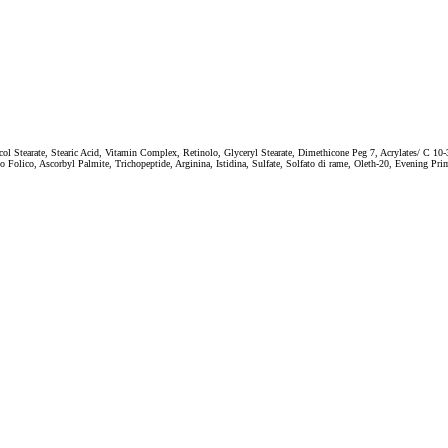
ol Stearate, Stearic Acid, Vitamin Complex, Retinolo, Glyceryl Stearate, Dimethicone Peg 7, Acrylates/ C 10
do Folico, Ascorbyl Palmite, Trichopeptide, Arginina, Istidina, Sulfate, Solfato di rame, Oleth-20, Evening Pr