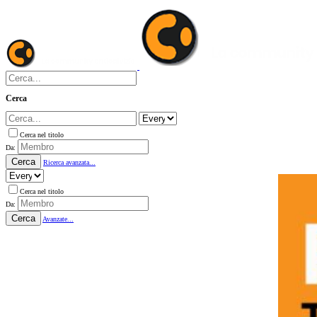
Cerca
Cerca nel titolo
Da:
Cerca
Ricerca avanzata...
Cerca nel titolo
Da:
Cerca
Avanzate...