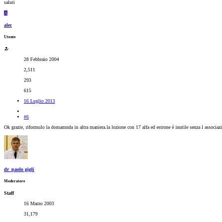
saluti
A
alec
Utente
28 Febbraio 2004
2,511
293
615
16 Luglio 2013
#6
Ok grazie, riformulo la domamnda in altra maniera.la lozione con 17 alfa ed estrone è inutile senza l associa
dr_paolo gigli
Moderatore
Staff
16 Marzo 2003
31,179