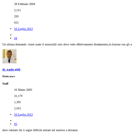
28 Febbraio 2004
2,511
293
615
16 Luglio 2013
#4
Un ultima domanda: vorrei usate il minoxidil solo dove vedo effettivamente diradamento,la lozione con gli es
dr_paolo gigli
Moderatore
Staff
16 Marzo 2003
31,179
1,391
2,015
16 Luglio 2013
#5
deve valutare chi ti segue difficile entrare nel meritoo a distanza