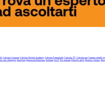
lli
Calvizie Comune
Calvizie Digital Academy
Calvizie Femminile
Calvizie TV
Calvizie.net
Canizie capelli gr
nti non chirurgici
Interviste
Ipertricosi/Irsutismo
Isolinea
LLLT
Per iniziare
Principi attivi
Ricerca e futuro
Telo