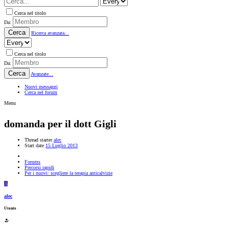
Cerca nel titolo
Da:
Cerca
Ricerca avanzata...
Cerca nel titolo
Da:
Cerca
Avanzate...
Nuovi messaggi
Cerca nel forum
Menu
domanda per il dott Gigli
Thread starter
alec
Start date
15 Luglio 2013
Forums
Percorsi rapidi
Per i nuovi: scegliere la terapia anticalvizie
A
alec
Utente