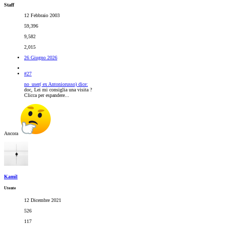
Staff
12 Febbraio 2003
59,396
9,582
2,015
26 Giugno 2026
#27
no_user( ex Antoniorusso) dice:
doc, Lei mi consiglia una visita ?
Clicca per espandere...
Ancora
Kamil
Utente
12 Dicembre 2021
526
117