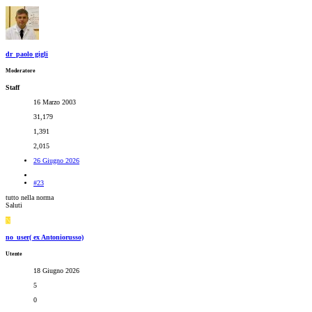
dr_paolo gigli
Moderatore
Staff
16 Marzo 2003
31,179
1,391
2,015
26 Giugno 2026
#23
tutto nella norma
Saluti
N
no_user( ex Antoniorusso)
Utente
18 Giugno 2026
5
0