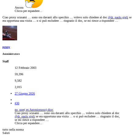
Ancora
Clicca per espandere...
Ciao proxy scusami … sono ora davanti allo specchio … volevo solo chiedere al doc
@dr_paolo gigli
se
era opportuna una visita … o si può escludere … ringrazio il doc, se mi riesce a rispondere …
proxy
Amministratore
Staff
12 Febbraio 2003
59,396
9,582
2,015
27 Giugno 2026
#30
no_user( ex Antoniorusso) dice:
Ciao proxy scusami … sono ora davanti allo specchio … volevo solo chiedere al doc
@dr_paolo gigli
se era opportuna una visita … o si può escludere … ringrazio il doc,
se mi riesce a rispondere …
Clicca per espandere...
tutto nella norma
Saluti