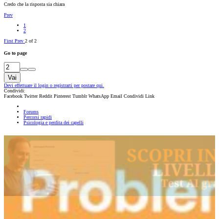
Credo che la risposta sia chiara
Prev
1
2
First
Prev
2 of 2
Go to page
Vai
Devi effettuare il login o registrarti per postare qui.
Condividi:
Facebook
Twitter
Reddit
Pinterest
Tumblr
WhatsApp
Email
Condividi
Link
Forums
Percorsi rapidi
Psicologia e perdita dei capelli