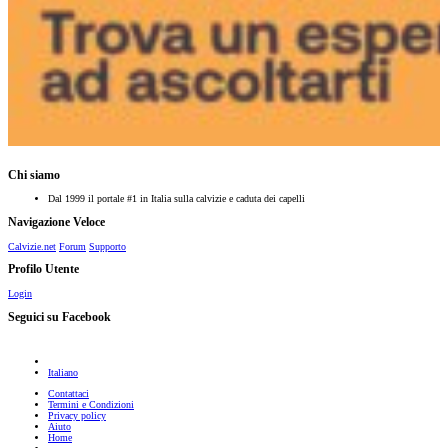
Chi siamo
Dal 1999 il portale #1 in Italia sulla calvizie e caduta dei capelli
Navigazione Veloce
Calvizie.net
Forum
Supporto
Profilo Utente
Login
Seguici su Facebook
Italiano
Contattaci
Termini e Condizioni
Privacy policy
Aiuto
Home