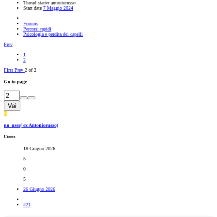
Thread starter
antoniorusso
Start date
7 Maggio 2024
Forums
Percorsi rapidi
Psicologia e perdita dei capelli
Prev
1
2
First
Prev
2 of 2
Go to page
Vai
N
no_user( ex Antoniorusso)
Utente
18 Giugno 2026
5
0
5
26 Giugno 2026
#21