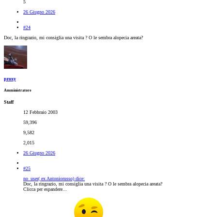
5
26 Giugno 2026
#24
Doc, la ringrazio, mi consiglia una visita ? O le sembra alopecia areata?
proxy
Amministratore
Staff
12 Febbraio 2003
59,396
9,582
2,015
26 Giugno 2026
#25
no_user( ex Antoniorusso) dice:
Doc, la ringrazio, mi consiglia una visita ? O le sembra alopecia areata?
Clicca per espandere...