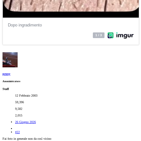
proxy
Amministratore
Staff
12 Febbraio 2003
59,396
9,582
2,015
26 Giugno 2026
#22
Fai foto in generale non da così vicino