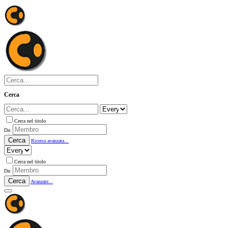
Cerca
Cerca nel titolo
Da:
Cerca
Ricerca avanzata...
Cerca nel titolo
Da:
Cerca
Avanzate...