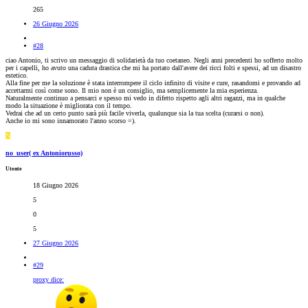
265
26 Giugno 2026
#28
ciao Antonio, ti scrivo un messaggio di solidarietà da tuo coetaneo. Negli anni precedenti ho sofferto molto
per i capelli, ho avuto una caduta drastica che mi ha portato dall'avere dei ricci folti e spessi, ad un disastro
estetico.
Alla fine per me la soluzione è stata interrompere il ciclo infinito di visite e cure, rasandomi e provando ad
accettarmi così come sono. Il mio non è un consiglio, ma semplicemente la mia esperienza.
Naturalmente continuo a pensarci e spesso mi vedo in difetto rispetto agli altri ragazzi, ma in qualche
modo la situazione è migliorata con il tempo.
Vedrai che ad un certo punto sarà più facile viverla, qualunque sia la tua scelta (curarsi o non).
Anche io mi sono innamorato l'anno scorso =).
N
no_user( ex Antoniorusso)
Utente
18 Giugno 2026
5
0
5
27 Giugno 2026
#29
proxy dice: