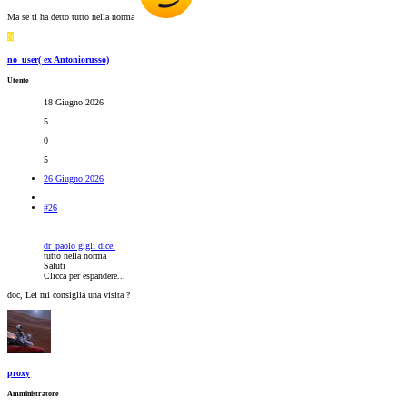
Ma se ti ha detto tutto nella norma
N
no_user( ex Antoniorusso)
Utente
18 Giugno 2026
5
0
5
26 Giugno 2026
#26
dr_paolo gigli dice:
tutto nella norma
Saluti
Clicca per espandere...
doc, Lei mi consiglia una visita ?
proxy
Amministratore