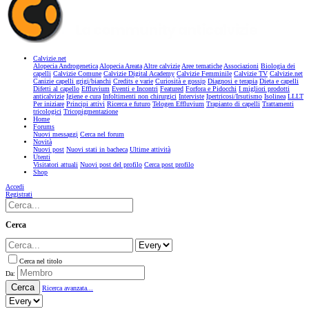
Calvizie.net
Alopecia Androgenetica
Alopecia Areata
Altre calvizie
Aree tematiche
Associazioni
Biologia dei
capelli
Calvizie Comune
Calvizie Digital Academy
Calvizie Femminile
Calvizie TV
Calvizie.net
Canizie capelli grigi/bianchi
Credits e varie
Curiosità e gossip
Diagnosi e terapia
Dieta e capelli
Difetti al capello
Effluvium
Eventi e Incontri
Featured
Forfora e Pidocchi
I migliori prodotti
anticalvizie
Igiene e cura
Infoltimenti non chirurgici
Interviste
Ipertricosi/Irsutismo
Isolinea
LLLT
Per iniziare
Principi attivi
Ricerca e futuro
Telogen Effluvium
Trapianto di capelli
Trattamenti
tricologici
Tricopigmentazione
Home
Forums
Nuovi messaggi
Cerca nel forum
Novità
Nuovi post
Nuovi stati in bacheca
Ultime attività
Utenti
Visitatori attuali
Nuovi post del profilo
Cerca post profilo
Shop
Accedi
Registrati
Cerca
Cerca nel titolo
Da:
Cerca
Ricerca avanzata...