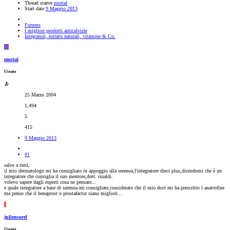
Thread starter
mortal
Start date
9 Maggio 2013
Forums
I migliori prodotti anticalvizie
Integratori, estratti naturali, vitamine & Co.
M
mortal
Utente
25 Marzo 2004
1,494
5
415
9 Maggio 2013
#1
salve a tutti,
il mio dermatologo mi ha consigliato in appoggio alla serenoa,l'integratore dieci plus,dicendomi che è un
integratore che consiglia il suo mentore,dott. rinaldi.
volevo sapere dagli esperti cosa ne pensate...
e quale integratore a base di serenoa mi consigliate,considerato che il mio doct mi ha prescritto l anatrofine
ma penso che il benaprost o prostafactor siano migliori...
J
juliensorel
Utente