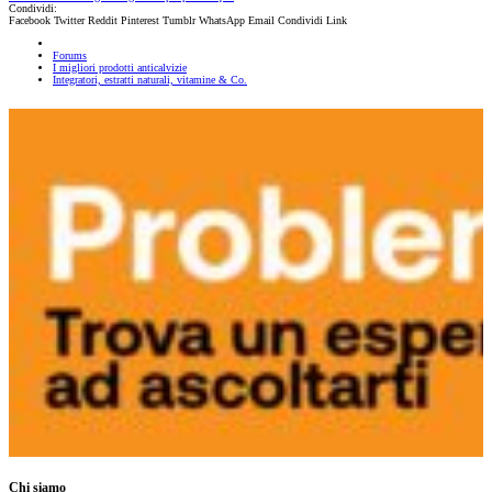
Condividi:
Facebook
Twitter
Reddit
Pinterest
Tumblr
WhatsApp
Email
Condividi
Link
Forums
I migliori prodotti anticalvizie
Integratori, estratti naturali, vitamine & Co.
Chi siamo