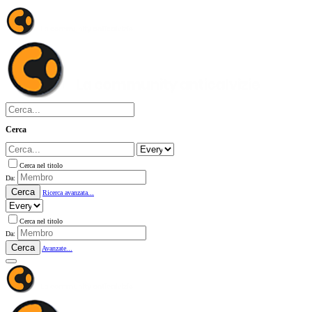
Cerca
Cerca nel titolo
Da:
Cerca
Ricerca avanzata...
Cerca nel titolo
Da:
Cerca
Avanzate...