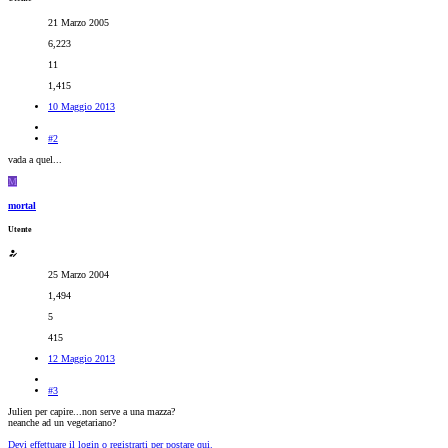
21 Marzo 2005
6,223
11
1,415
10 Maggio 2013
#2
vada a quel...
M
mortal
Utente
25 Marzo 2004
1,494
5
415
12 Maggio 2013
#3
Julien per capire...non serve a una mazza?
neanche ad un vegetariano?
Devi effettuare il login o registrarti per postare qui.