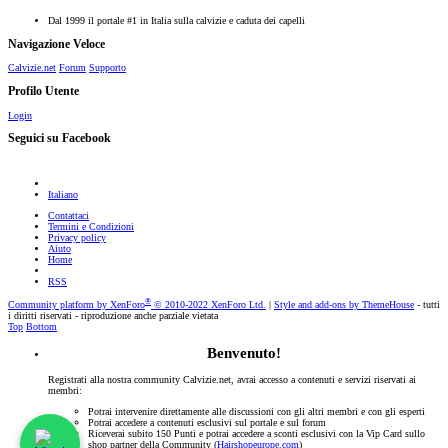
Dal 1999 il portale #1 in Italia sulla calvizie e caduta dei capelli
Navigazione Veloce
Calvizie.net
Forum
Supporto
Profilo Utente
Login
Seguici su Facebook
Italiano
Contattaci
Termini e Condizioni
Privacy policy
Aiuto
Home
RSS
®
Community platform by XenForo
© 2010-2022 XenForo Ltd.
|
Style and add-ons by ThemeHouse
- tutti
i diritti riservati - riproduzione anche parziale vietata
Top
Bottom
Benvenuto!
Registrati alla nostra community Calvizie.net, avrai accesso a contenuti e servizi riservati ai
membri:
Potrai intervenire direttamente alle discussioni con gli altri membri e con gli esperti
Potrai accedere a contenuti esclusivi sul portale e sul forum
Riceverai subito 150 Punti e potrai accedere a sconti esclusivi con la Vip Card sullo
shop partner della Community (
Hairshopeurope.com
)