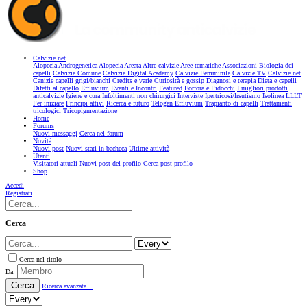
Calvizie.net
Alopecia Androgenetica
Alopecia Areata
Altre calvizie
Aree tematiche
Associazioni
Biologia dei
capelli
Calvizie Comune
Calvizie Digital Academy
Calvizie Femminile
Calvizie TV
Calvizie.net
Canizie capelli grigi/bianchi
Credits e varie
Curiosità e gossip
Diagnosi e terapia
Dieta e capelli
Difetti al capello
Effluvium
Eventi e Incontri
Featured
Forfora e Pidocchi
I migliori prodotti
anticalvizie
Igiene e cura
Infoltimenti non chirurgici
Interviste
Ipertricosi/Irsutismo
Isolinea
LLLT
Per iniziare
Principi attivi
Ricerca e futuro
Telogen Effluvium
Trapianto di capelli
Trattamenti
tricologici
Tricopigmentazione
Home
Forums
Nuovi messaggi
Cerca nel forum
Novità
Nuovi post
Nuovi stati in bacheca
Ultime attività
Utenti
Visitatori attuali
Nuovi post del profilo
Cerca post profilo
Shop
Accedi
Registrati
Cerca
Cerca nel titolo
Da:
Cerca
Ricerca avanzata...