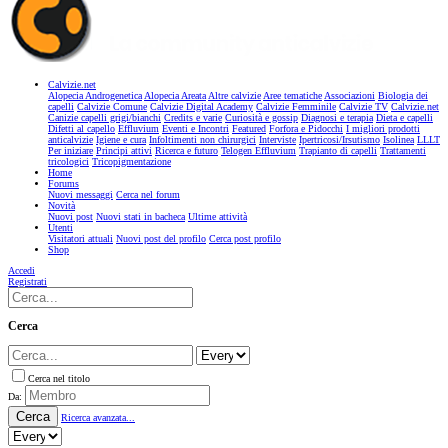
Calvizie.net
Alopecia Androgenetica
Alopecia Areata
Altre calvizie
Aree tematiche
Associazioni
Biologia dei
capelli
Calvizie Comune
Calvizie Digital Academy
Calvizie Femminile
Calvizie TV
Calvizie.net
Canizie capelli grigi/bianchi
Credits e varie
Curiosità e gossip
Diagnosi e terapia
Dieta e capelli
Difetti al capello
Effluvium
Eventi e Incontri
Featured
Forfora e Pidocchi
I migliori prodotti
anticalvizie
Igiene e cura
Infoltimenti non chirurgici
Interviste
Ipertricosi/Irsutismo
Isolinea
LLLT
Per iniziare
Principi attivi
Ricerca e futuro
Telogen Effluvium
Trapianto di capelli
Trattamenti
tricologici
Tricopigmentazione
Home
Forums
Nuovi messaggi
Cerca nel forum
Novità
Nuovi post
Nuovi stati in bacheca
Ultime attività
Utenti
Visitatori attuali
Nuovi post del profilo
Cerca post profilo
Shop
Accedi
Registrati
Cerca
Cerca nel titolo
Da:
Cerca
Ricerca avanzata...