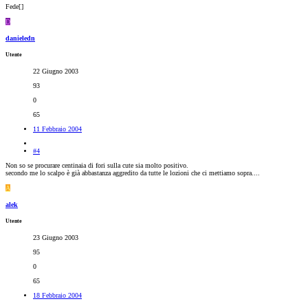
Fede[
]
D
danieledn
Utente
22 Giugno 2003
93
0
65
11 Febbraio 2004
#4
Non so se procurare centinaia di fori sulla cute sia molto positivo.
secondo me lo scalpo è già abbastanza aggredito da tutte le lozioni che ci mettiamo sopra....
A
alek
Utente
23 Giugno 2003
95
0
65
18 Febbraio 2004