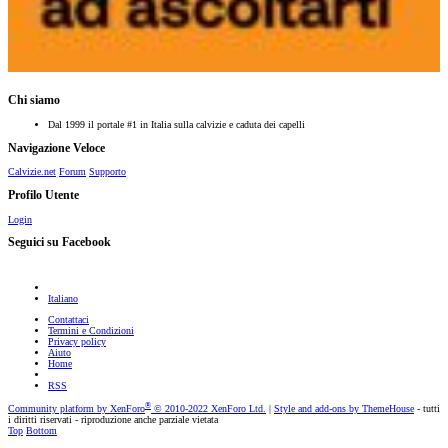
Chi siamo
Dal 1999 il portale #1 in Italia sulla calvizie e caduta dei capelli
Navigazione Veloce
Calvizie.net
Forum
Supporto
Profilo Utente
Login
Seguici su Facebook
Italiano
Contattaci
Termini e Condizioni
Privacy policy
Aiuto
Home
RSS
®
Community platform by XenForo
© 2010-2022 XenForo Ltd.
|
Style and add-ons by ThemeHouse
- tutti
i diritti riservati - riproduzione anche parziale vietata
Top
Bottom