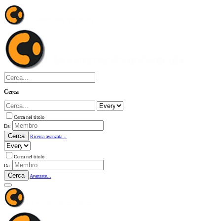
Cerca
Cerca nel titolo
Da:
Cerca
Ricerca avanzata...
Cerca nel titolo
Da:
Cerca
Avanzate...