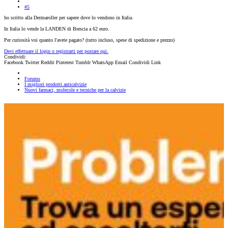
#5
ho scritto alla Dermaroller per sapere dove lo vendono in Italia.
In Italia lo vende la LANDEN di Brescia a 62 euro.
Per curiosità voi quanto l'avete pagato? (tutto incluso, spese di spedizione e prezzo)
Devi effettuare il login o registrarti per postare qui.
Condividi:
Facebook
Twitter
Reddit
Pinterest
Tumblr
WhatsApp
Email
Condividi
Link
Forums
I migliori prodotti anticalvizie
Nuovi farmaci, molecole e tecniche per la calvizie