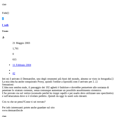
ciao
Fede[
]
F
f_web
Utente
21 Maggio 2003
1,761
0
615
11 Febbraio 2004
#2
Irei mi è arrivato il Dermaroller, uno degli strumenti più fuori del mondo, almeno se visto in fotografia.[
]
La mia idea ha anche conquistato Proxy, quindi l'ordine a lipoxidil.com è arrivato per 2..[
]
Sensazioni:
L'idea non sembra male, il passaggio dei 192 aghetti è Indolore e dovrebbe permettere alle sostanza di
penetrare lo stratum corneum, senza comunque aumentare un possibile assorbimento sistemico.
L'ho provato sia sul vertice (scomodo perchè ho troppi capelli e per usarlo devo utilizzare uno specchietto)
e sull'attaccatura dove si è rivelato perfetto..Quindi da oggi lo userò solo davanti.
Cris tu che ne pensi?Come ti sei trovato?
Per info interessanti potete anche guardare sul sito
www.dermaroller.de
ciao