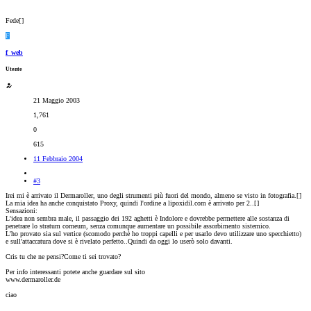
Fede[
]
F
f_web
Utente
21 Maggio 2003
1,761
0
615
11 Febbraio 2004
#3
Irei mi è arrivato il Dermaroller, uno degli strumenti più fuori del mondo, almeno se visto in fotografia.[
]
La mia idea ha anche conquistato Proxy, quindi l'ordine a lipoxidil.com è arrivato per 2..[
]
Sensazioni:
L'idea non sembra male, il passaggio dei 192 aghetti è Indolore e dovrebbe permettere alle sostanza di
penetrare lo stratum corneum, senza comunque aumentare un possibile assorbimento sistemico.
L'ho provato sia sul vertice (scomodo perchè ho troppi capelli e per usarlo devo utilizzare uno specchietto)
e sull'attaccatura dove si è rivelato perfetto..Quindi da oggi lo userò solo davanti.
Cris tu che ne pensi?Come ti sei trovato?
Per info interessanti potete anche guardare sul sito
www.dermaroller.de
ciao