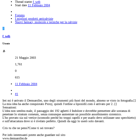
Thread starter
f_web
Start date
11 Febbraio 2004
Forums
I migliori prodotti anticalvizie
Nuovi farmaci, molecole e tecniche per la calvizie
F
f_web
Utente
21 Maggio 2003
1,761
0
615
11 Febbraio 2004
#1
Irei mi è arrivato il Dermaroller, uno degli strumenti più fuori del mondo, almeno se visto in fotografia.[
]
La mia idea ha anche conquistato Proxy, quindi l'ordine a lipoxidil.com è arrivato per 2..[
]
Sensazioni:
L'idea non sembra male, il passaggio dei 192 aghetti è Indolore e dovrebbe permettere alle sostanza di
penetrare lo stratum corneum, senza comunque aumentare un possibile assorbimento sistemico.
L'ho provato sia sul vertice (scomodo perchè ho troppi capelli e per usarlo devo utilizzare uno specchietto)
e sull'attaccatura dove si è rivelato perfetto..Quindi da oggi lo userò solo davanti.
Cris tu che ne pensi?Come ti sei trovato?
Per info interessanti potete anche guardare sul sito
www.dermaroller.de