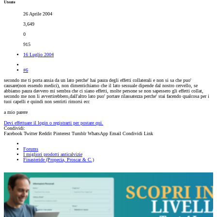
Utente
26 Aprile 2004
3,649
0
915
16 Luglio 2004
#6
secondo me ti porta ansia da un lato perche' hai paura degli effetti collaterali e non si sa che puo'
causare(non essendo medici), non dimentichiamo che il lato sessuale dipende dal nostro cervello, se
abbiamo paura davvero mi sembra che ci siano effetti, molte persone se non sapessero gli effetti collat,
secondo me non li avvertirebbero,dall'altro lato puo' portare rilassatezza perche' stai facendo qualcosa per i
tuoi capelli e quindi non sentirti rimorsi ecc
a mio parere
Devi effettuare il login o registrarti per postare qui.
Condividi:
Facebook
Twitter
Reddit
Pinterest
Tumblr
WhatsApp
Email
Condividi
Link
Forums
I migliori prodotti anticalvizie
Finasteride (Propecia, Proscar & C.)