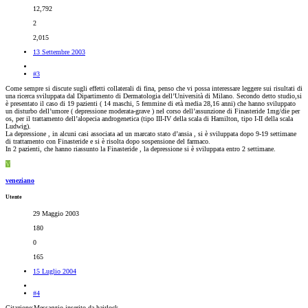
12,792
2
2,015
13 Settembre 2003
#3
Come sempre si discute sugli effetti collaterali di fina, penso che vi possa interessare leggere sui risultati di
una ricerca sviluppata dal Dipartimento di Dermatologia dell’Università di Milano. Secondo detto studio,si
è presentato il caso di 19 pazienti ( 14 maschi, 5 femmine di età media 28,16 anni) che hanno sviluppato
un disturbo dell’umore ( depressione moderata-grave ) nel corso dell’assunzione di Finasteride 1mg/die per
os, per il trattamento dell’alopecia androgenetica (tipo III-IV della scala di Hamilton, tipo I-II della scala
Ludwig).
La depressione , in alcuni casi associata ad un marcato stato d’ansia , si è sviluppata dopo 9-19 settimane
di trattamento con Finasteride e si è risolta dopo sospensione del farmaco.
In 2 pazienti, che hanno riassunto la Finasteride , la depressione si è sviluppata entro 2 settimane.
V
veneziano
Utente
29 Maggio 2003
180
0
165
15 Luglio 2004
#4
Citazione:Messaggio inserito da hairlock