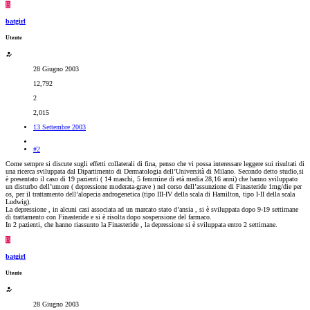
B
batgirl
Utente
28 Giugno 2003
12,792
2
2,015
13 Settembre 2003
#2
Come sempre si discute sugli effetti collaterali di fina, penso che vi possa interessare leggere sui risultati di
una ricerca sviluppata dal Dipartimento di Dermatologia dell’Università di Milano. Secondo detto studio,si
è presentato il caso di 19 pazienti ( 14 maschi, 5 femmine di età media 28,16 anni) che hanno sviluppato
un disturbo dell’umore ( depressione moderata-grave ) nel corso dell’assunzione di Finasteride 1mg/die per
os, per il trattamento dell’alopecia androgenetica (tipo III-IV della scala di Hamilton, tipo I-II della scala
Ludwig).
La depressione , in alcuni casi associata ad un marcato stato d’ansia , si è sviluppata dopo 9-19 settimane
di trattamento con Finasteride e si è risolta dopo sospensione del farmaco.
In 2 pazienti, che hanno riassunto la Finasteride , la depressione si è sviluppata entro 2 settimane.
B
batgirl
Utente
28 Giugno 2003