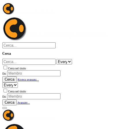
Cerca
Cerca nel titolo
Da:
Cerca
Ricerca avanzata...
Cerca nel titolo
Da:
Cerca
Avanzate...