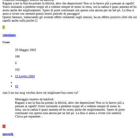
Ragazzi a me la fina ha portato la felicità, altro che depressione! Non ce la facevo più a pensare ai capelli!
Stavo iniziando a perderne troppi ed a vederne sempre di meno in testa, ora la caduta è quasi azzerata ed ho
avuto anche dei miglioramenti. Spero di poter continuare con questa cura ancora per un bel pò. La fina ci
aiuta a vivere con serenità questo brutto periodo di passaggio!
Questo farmaco, tralasciando gli scontati effetti collaterali sugli ormoni, ha un effetto positivo oltre che sui
capelli anche sulla psiche [
]
V
veneziano
Utente
29 Maggio 2003
180
0
165
15 Luglio 2004
#5
ciao è un tuo msg vecchio.dove sei migliorato?ora come va?
Messaggio inserito da hairlock
Ragazzi a me la fina ha portato la felicità, altro che depressione! Non ce la facevo più a
pensare ai capelli! Stavo iniziando a perderne troppi ed a vederne sempre di meno in
testa, ora la caduta è quasi azzerata ed ho avuto anche dei miglioramenti. Spero di poter
continuare con questa cura ancora per un bel pò. La fina ci aiuta a vivere con serenità
Clicca per espandere...
M
maverik