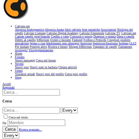
Calvizie.net
Alopecia Androgenetica
Alopecia Areata
Altre calvizie
Aree tematiche
Associazioni
Biologia dei
capelli
Calvizie Comune
Calvizie Digital Academy
Calvizie Femminile
Calvizie TV
Calvizie.net
Canizie capelli grigi/bianchi
Credits e varie
Curiosità e gossip
Diagnosi e terapia
Dieta e capelli
Difetti al capello
Effluvium
Eventi e Incontri
Featured
Forfora e Pidocchi
I migliori prodotti
anticalvizie
Igiene e cura
Infoltimenti non chirurgici
Interviste
Ipertricosi/Irsutismo
Isolinea
LLLT
Per iniziare
Principi attivi
Ricerca e futuro
Telogen Effluvium
Trapianto di capelli
Trattamenti
tricologici
Tricopigmentazione
Home
Forums
Nuovi messaggi
Cerca nel forum
Novità
Nuovi post
Nuovi stati in bacheca
Ultime attività
Utenti
Visitatori attuali
Nuovi post del profilo
Cerca post profilo
Shop
Accedi
Registrati
Cerca
Cerca nel titolo
Da:
Cerca
Ricerca avanzata...