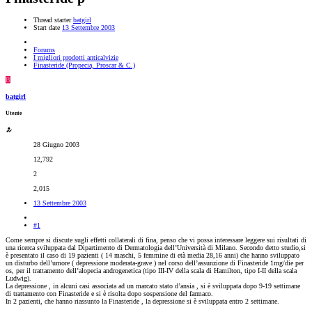
Thread starter
batgirl
Start date
13 Settembre 2003
Forums
I migliori prodotti anticalvizie
Finasteride (Propecia, Proscar & C.)
B
batgirl
Utente
28 Giugno 2003
12,792
2
2,015
13 Settembre 2003
#1
Come sempre si discute sugli effetti collaterali di fina, penso che vi possa interessare leggere sui risultati di
una ricerca sviluppata dal Dipartimento di Dermatologia dell’Università di Milano. Secondo detto studio,si
è presentato il caso di 19 pazienti ( 14 maschi, 5 femmine di età media 28,16 anni) che hanno sviluppato
un disturbo dell’umore ( depressione moderata-grave ) nel corso dell’assunzione di Finasteride 1mg/die per
os, per il trattamento dell’alopecia androgenetica (tipo III-IV della scala di Hamilton, tipo I-II della scala
Ludwig).
La depressione , in alcuni casi associata ad un marcato stato d’ansia , si è sviluppata dopo 9-19 settimane
di trattamento con Finasteride e si è risolta dopo sospensione del farmaco.
In 2 pazienti, che hanno riassunto la Finasteride , la depressione si è sviluppata entro 2 settimane.