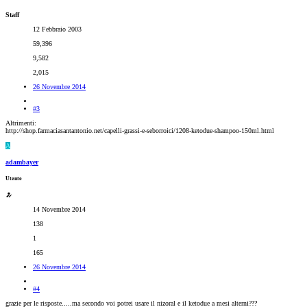
Staff
12 Febbraio 2003
59,396
9,582
2,015
26 Novembre 2014
#3
Altrimenti:
http://shop.farmaciasantantonio.net/capelli-grassi-e-seborroici/1208-ketodue-shampoo-150ml.html
A
adambayer
Utente
14 Novembre 2014
138
1
165
26 Novembre 2014
#4
grazie per le risposte.....ma secondo voi potrei usare il nizoral e il ketodue a mesi alterni???