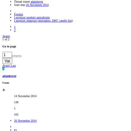
Thread starter
adambayer
Start date
26 Novembre 2014
Forums
I migliori prodotti anticalvizie
I migliori shampoo (anticaduta, DHT, capelli fini)
1
2
Avanti
1 of 2
Go to page
Vai
Avanti
Last
A
adambayer
Utente
14 Novembre 2014
138
1
165
26 Novembre 2014
#1