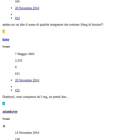
165
28 Novembre 2014
#14
andrea mi sai dire il nome di qualche integratore che contiene 10mg di biotina??
H
haga
Utente
7 Maggio 2003
2,553
0
615
28 Novembre 2014
#15
Diathynil, sono compresse da 5 mg, ne prendi due....
A
adambayer
Utente
14 Novembre 2014
138