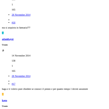
1
165
28 Novembre 2014
#16
ma si acquista in farmacia???
A
adambayer
Utente
14 Novembre 2014
138
1
165
28 Novembre 2014
#17
haga e ti volevo pure chiedere se conosci il prezzo e per quanto tempo l dovrei assumere
H
haga
Utente