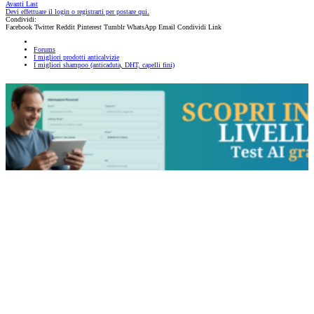
Avanti
Last
Devi effettuare il login o registrarti per postare qui.
Condividi:
Facebook
Twitter
Reddit
Pinterest
Tumblr
WhatsApp
Email
Condividi
Link
Forums
I migliori prodotti anticalvizie
I migliori shampoo (anticaduta, DHT, capelli fini)