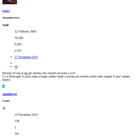
proxy
Amministratore
Staff
12 Febbraio 2003
59,396
9,582
2,015
27 Novembre 2014
#8
Biotina 10 mg al gg,per almeno due mesetti,da usare a cicli
Lo il Reivogen lo puoi usare,a lungo andare tende a seccare,ma avendo molto sebo magari ti puo' andare
bene[
]
A
adambayer
Utente
14 Novembre 2014
138
1
165