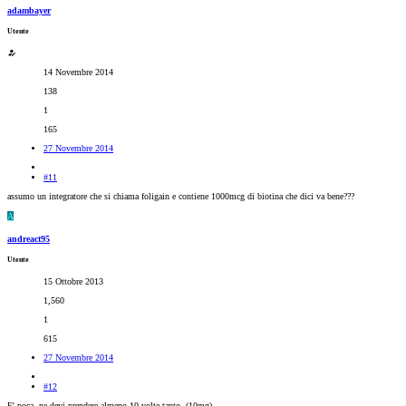
adambayer
Utente
14 Novembre 2014
138
1
165
27 Novembre 2014
#11
assumo un integratore che si chiama foligain e contiene 1000mcg di biotina che dici va bene???
A
andreact95
Utente
15 Ottobre 2013
1,560
1
615
27 Novembre 2014
#12
E' poca, ne devi prendere almeno 10 volte tanto. (10mg)