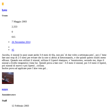
H
haga
Utente
7 Maggio 2003
2,553
0
615
26 Novembre 2014
#5
Ascolta, il nizoral lo puoi usare anche 3-4 mesi di fila, non piu´ di due volte a settimana pero´, poi e´ bene
fare uno stop di 2-3 mesi per evitare che la cute si abitui al ketoconazolo, e che quindi questo risulti meno
efficace. Quando non utilizzi il nizoral, utilizza il Liperol shampoo, e´ buonissimo, secondo me, dopo il
nizoral a livello terapeutico viene lui. Quindi prova a fare cosi´: 3-4 mesi il nizoral, poi 3-4 mesi il liperol,
poi nizoral di nuovo e poi liperol...ciclizza.
Inoltre prova ad applicare pure l´aloe vera gel...
proxy
Amministratore
Staff
12 Febbraio 2003