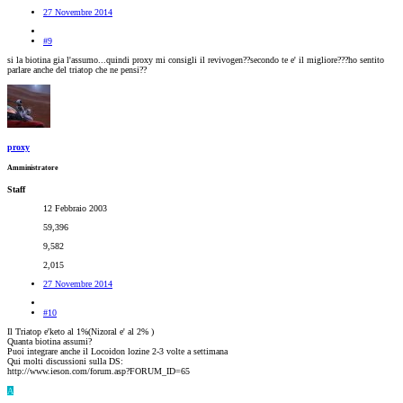
27 Novembre 2014
#9
si la biotina gia l'assumo...quindi proxy mi consigli il revivogen??secondo te e' il migliore???ho sentito
parlare anche del triatop che ne pensi??
proxy
Amministratore
Staff
12 Febbraio 2003
59,396
9,582
2,015
27 Novembre 2014
#10
Il Triatop e'keto al 1%(Nizoral e' al 2% )
Quanta biotina assumi?
Puoi integrare anche il Locoidon lozine 2-3 volte a settimana
Qui molti discussioni sulla DS:
http://www.ieson.com/forum.asp?FORUM_ID=65
A