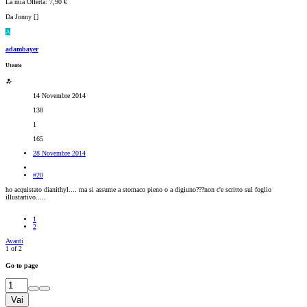
La mia Offerta: 7,90 €
Da Jonny [
]
A
adambayer
Utente
14 Novembre 2014
138
1
165
28 Novembre 2014
#20
ho acquistato dianithyl.... ma si assume a stomaco pieno o a digiuno???non c'e scritto sul foglio
illustartivo.....
1
2
Avanti
1 of 2
Go to page
Vai