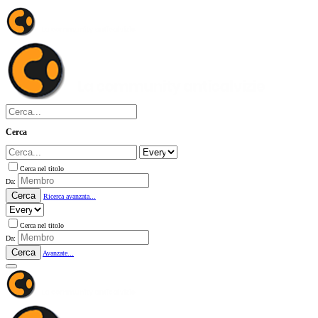
Cerca
Cerca nel titolo
Da:
Cerca
Ricerca avanzata...
Cerca nel titolo
Da:
Cerca
Avanzate...