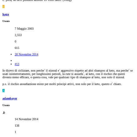
H
haga
Utente
7 Maggio 2003
2,553
0
615
28 Novembre 2014
#13
Io dicevo di ciclizzare, non perche´ il nizoral e´ aggressivo rispetto ad altri shampoo al keto, ma perche´ se
usati ininterrottamente, per lunghissimi periodi, la cute si assuefa´, al keto, con il rischio che questi
diventa meno efficace, e questa cosa, vale per qualsiasi tipo di shampoo al keto, non solo il nizoral.
p.s. il rischio assuefazzione esiste per molti principi attivi, non solo per il keto, questo e´ chiaro.
A
adambayer
Utente
14 Novembre 2014
138
1