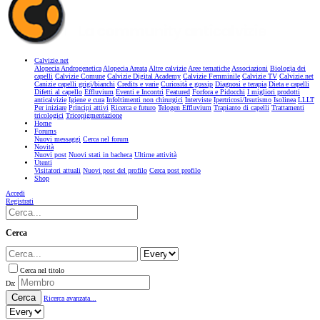
Calvizie.net
Alopecia Androgenetica
Alopecia Areata
Altre calvizie
Aree tematiche
Associazioni
Biologia dei
capelli
Calvizie Comune
Calvizie Digital Academy
Calvizie Femminile
Calvizie TV
Calvizie.net
Canizie capelli grigi/bianchi
Credits e varie
Curiosità e gossip
Diagnosi e terapia
Dieta e capelli
Difetti al capello
Effluvium
Eventi e Incontri
Featured
Forfora e Pidocchi
I migliori prodotti
anticalvizie
Igiene e cura
Infoltimenti non chirurgici
Interviste
Ipertricosi/Irsutismo
Isolinea
LLLT
Per iniziare
Principi attivi
Ricerca e futuro
Telogen Effluvium
Trapianto di capelli
Trattamenti
tricologici
Tricopigmentazione
Home
Forums
Nuovi messaggi
Cerca nel forum
Novità
Nuovi post
Nuovi stati in bacheca
Ultime attività
Utenti
Visitatori attuali
Nuovi post del profilo
Cerca post profilo
Shop
Accedi
Registrati
Cerca
Cerca nel titolo
Da:
Cerca
Ricerca avanzata...