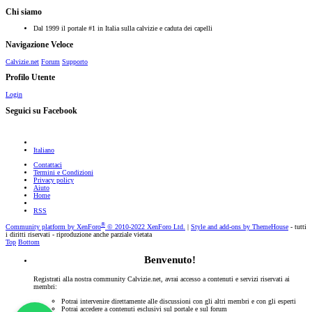
Chi siamo
Dal 1999 il portale #1 in Italia sulla calvizie e caduta dei capelli
Navigazione Veloce
Calvizie.net
Forum
Supporto
Profilo Utente
Login
Seguici su Facebook
Italiano
Contattaci
Termini e Condizioni
Privacy policy
Aiuto
Home
RSS
®
Community platform by XenForo
© 2010-2022 XenForo Ltd.
|
Style and add-ons by ThemeHouse
- tutti
i diritti riservati - riproduzione anche parziale vietata
Top
Bottom
Benvenuto!
Registrati alla nostra community Calvizie.net, avrai accesso a contenuti e servizi riservati ai
membri:
Potrai intervenire direttamente alle discussioni con gli altri membri e con gli esperti
Potrai accedere a contenuti esclusivi sul portale e sul forum