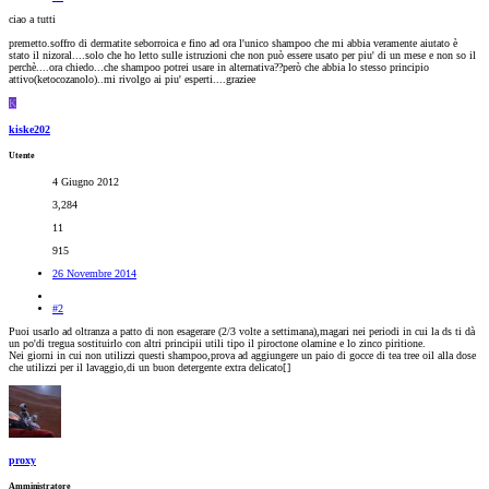
ciao a tutti
premetto.soffro di dermatite seborroica e fino ad ora l'unico shampoo che mi abbia veramente aiutato è
stato il nizoral....solo che ho letto sulle istruzioni che non può essere usato per piu' di un mese e non so il
perchè....ora chiedo...che shampoo potrei usare in alternativa??però che abbia lo stesso principio
attivo(ketocozanolo)..mi rivolgo ai piu' esperti....graziee
K
kiske202
Utente
4 Giugno 2012
3,284
11
915
26 Novembre 2014
#2
Puoi usarlo ad oltranza a patto di non esagerare (2/3 volte a settimana),magari nei periodi in cui la ds ti dà
un po'di tregua sostituirlo con altri principii utili tipo il piroctone olamine e lo zinco piritione.
Nei giorni in cui non utilizzi questi shampoo,prova ad aggiungere un paio di gocce di tea tree oil alla dose
che utilizzi per il lavaggio,di un buon detergente extra delicato[
]
proxy
Amministratore