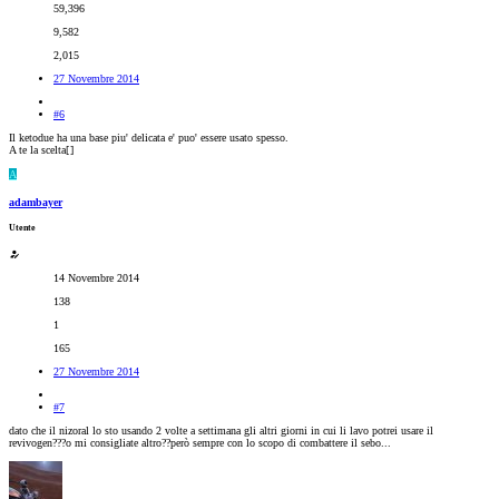
59,396
9,582
2,015
27 Novembre 2014
#6
Il ketodue ha una base piu' delicata e' puo' essere usato spesso.
A te la scelta[
]
A
adambayer
Utente
14 Novembre 2014
138
1
165
27 Novembre 2014
#7
dato che il nizoral lo sto usando 2 volte a settimana gli altri giorni in cui li lavo potrei usare il
revivogen???o mi consigliate altro??però sempre con lo scopo di combattere il sebo...