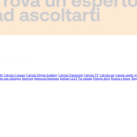
lli
Calvizie Comune
Calvizie Digital Academy
Calvizie Femminile
Calvizie TV
Calvizie.net
Canizie capelli gr
nti non chirurgici
Interviste
Ipertricosi/Irsutismo
Isolinea
LLLT
Per iniziare
Principi attivi
Ricerca e futuro
Telo