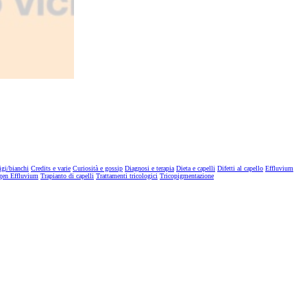
igi/bianchi
Credits e varie
Curiosità e gossip
Diagnosi e terapia
Dieta e capelli
Difetti al capello
Effluvium
gen Effluvium
Trapianto di capelli
Trattamenti tricologici
Tricopigmentazione