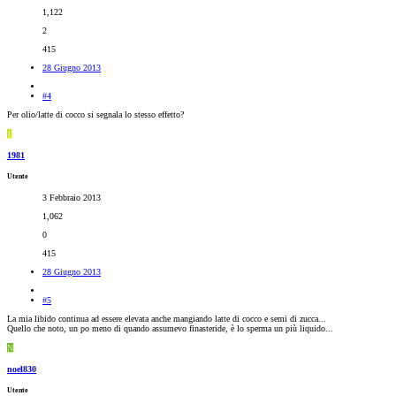
1,122
2
415
28 Giugno 2013
#4
Per olio/latte di cocco si segnala lo stesso effetto?
1
1981
Utente
3 Febbraio 2013
1,062
0
415
28 Giugno 2013
#5
La mia libido continua ad essere elevata anche mangiando latte di cocco e semi di zucca...
Quello che noto, un po meno di quando assumevo finasteride, è lo sperma un più liquido...
N
noel830
Utente