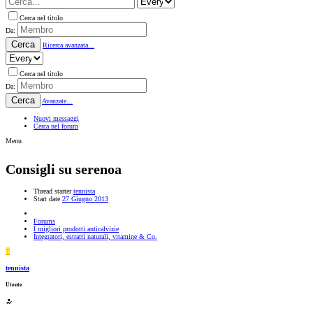
Cerca nel titolo
Da:
Cerca
Ricerca avanzata...
Cerca nel titolo
Da:
Cerca
Avanzate...
Nuovi messaggi
Cerca nel forum
Menu
Consigli su serenoa
Thread starter
tennista
Start date
27 Giugno 2013
Forums
I migliori prodotti anticalvizie
Integratori, estratti naturali, vitamine & Co.
T
tennista
Utente