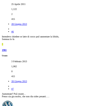
25 Aprile 2011
1,122
2
415
28 Giugno 2013
#6
Intendevo chiedere se latte di cocco puó aumentare la libido,
Serenoa lo fa
1
1981
Utente
3 Febbraio 2013
1,062
0
415
28 Giugno 2013
#7
Aumentare? Può essere...
Penso sia gia molto, che non dia sides pesanti.....