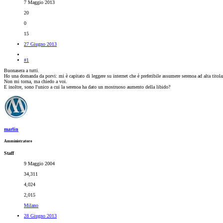
7 Maggio 2013
20
0
15
27 Giugno 2013
#1
Buonasera a tutti.
Ho una domanda da porvi: mi è capitato di leggere su internet che è preferibile assumere serenoa ad alta titola
Non mi torna, ma chiedo a voi.
E inoltre, sono l'unico a cui la serenoa ha dato un mostruoso aumento della libido?
marlin
Amministratore
Staff
9 Maggio 2004
34,311
4,024
2,015
Milano
28 Giugno 2013