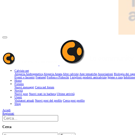
Calvizie.net
Alopecia Androgenetica
Alopecia Areata
Altre calvizie
Aree tematiche
Associazioni
Biologia dei cape
Eventi e Incontri
Featured
Forfora e Pidocchi
I migliori prodotti anticalvizie
Igiene e cura
Infoltime
Home
Forums
Nuovi messaggi
Cerca nel forum
Novità
Nuovi post
Nuovi stati in bacheca
Ultime attività
Utenti
Visitatori attuali
Nuovi post del profilo
Cerca post profilo
Shop
Accedi
Registrati
Cerca