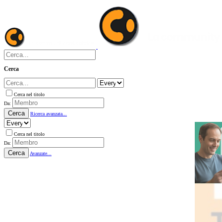
Cerca
Cerca nel titolo
Da:
Cerca
Ricerca avanzata...
Cerca nel titolo
Da:
Cerca
Avanzate...