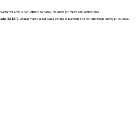
sostanza con vendita non soltanto da banco, ma anche nel canale non farmaceutico.
discapito del DHT, bisogna vedere se nel lungo periodo si mantiene e se non aumentano invece gli estrogeni.