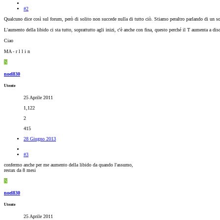
#2
Qualcuno dice così sul forum, però di solito non succede nulla di tutto ciò. Stiamo peraltro parlando di un 
L'aumento della libido ci sta tutto, soprattutto agli inizi, c'è anche con fina, questo perché il T aumenta a 
Ciao
MA - r l l i n
N
noel830
Utente
25 Aprile 2011
1,122
2
415
28 Giugno 2013
#3
confermo anche per me aumento della libido da quando l'assumo,
restax da 8 mesi
N
noel830
Utente
25 Aprile 2011