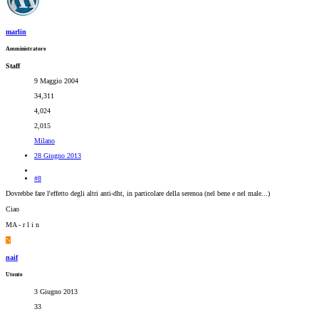
marlin
Amministratore
Staff
9 Maggio 2004
34,311
4,024
2,015
Milano
28 Giugno 2013
#8
Dovrebbe fare l'effetto degli altri anti-dht, in particolare della serenoa (nel bene e nel male...)
Ciao
MA - r l i n
N
naif
Utente
3 Giugno 2013
33