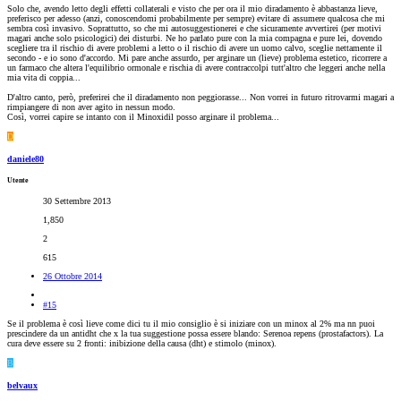
Solo che, avendo letto degli effetti collaterali e visto che per ora il mio diradamento è abbastanza lieve,
preferisco per adesso (anzi, conoscendomi probabilmente per sempre) evitare di assumere qualcosa che mi
sembra così invasivo. Soprattutto, so che mi autosuggestionerei e che sicuramente avvertirei (per motivi
magari anche solo psicologici) dei disturbi. Ne ho parlato pure con la mia compagna e pure lei, dovendo
scegliere tra il rischio di avere problemi a letto o il rischio di avere un uomo calvo, sceglie nettamente il
secondo - e io sono d'accordo. Mi pare anche assurdo, per arginare un (lieve) problema estetico, ricorrere a
un farmaco che altera l'equilibrio ormonale e rischia di avere contraccolpi tutt'altro che leggeri anche nella
mia vita di coppia...
D'altro canto, però, preferirei che il diradamento non peggiorasse... Non vorrei in futuro ritrovarmi magari a
rimpiangere di non aver agito in nessun modo.
Così, vorrei capire se intanto con il Minoxidil posso arginare il problema...
D
daniele80
Utente
30 Settembre 2013
1,850
2
615
26 Ottobre 2014
#15
Se il problema è così lieve come dici tu il mio consiglio è si iniziare con un minox al 2% ma nn puoi
prescindere da un antidht che x la tua suggestione possa essere blando: Serenoa repens (prostafactors). La
cura deve essere su 2 fronti: inibizione della causa (dht) e stimolo (minox).
B
belvaux