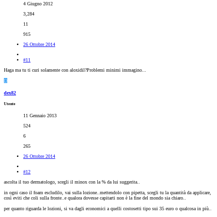
4 Giugno 2012
3,284
11
915
26 Ottobre 2014
#11
Haga ma tu ti curi solamente con aloxidil?Problemi minimi immagino...
D
dex82
Utente
11 Gennaio 2013
524
6
265
26 Ottobre 2014
#12
ascolta il tuo dermatologo, scegli il minox con la % da lui suggerita..
in ogni caso il foam escludilo, vai sulla lozione..mettendolo con pipetta, scegli tu la quantità da applicare,
così eviti che coli sulla fronte..e qualora dovesse capitarti non è la fine del mondo sia chiaro..
per quanto riguarda le lozioni, si va dagli economici a quelli costosetti tipo sui 35 euro o qualcosa in più..