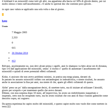
il kirkland è un minoxidil come tutti gli altri, ma appartiene alla fascia col 50% di glicole dentro, per cui
molto oleoso e lento nell'assorbimento..c'è anche lo spectral dnc che contiene poco glicole..
in ogni caso valuta se applicarlo una sola volta o due al giorno..
H
haga
Utente
7 Maggio 2003
2,553
0
615
26 Ottobre 2014
#13
Belvaux, assolutamente no, non devi alvare prima i capelli, anzi lo shampoo va fatto alcue ore di distanza,
tipo 5-6 dall´applicazione del minoxidil, senno´ il rischio e´ quello di aumentare l´assorbimento del
minoxidil e quindi di avere potenziali effetti collaterali.
Kiske, ti assicuro che non avevo problemi minimi, in pratica una mega piazza, davanti ok.
In passato ho assunto minoxidil solfato con antiandrogeni in indroalcolica, e niente risultati, ho assunto
anche in associazione la fina per anni, ma niente di che, aparte gli effetti collaterali di questa.
Alche´ preso un po´ dalla rassegnazione decisi, di smettere tutto, ma di iniziare ad utilizzare l´aloxidil,
gisuto per scrupolo e per mantenere quello che avevo davanti.
Ebbene, con mia sorpresa dopo 10 mesi, all´improvviso, ho avuto un rinfoltilmento inaspettato e
insperato, certo non ho recuperato tutto, ma ho avuto risultati che con anni di fina e lozioni galeniche come
descritto sopra, mi sognavo.
Da questa esperienza ho capito molto del minoxidil, e questo capire molto non vuole dire come mettero in
testa.[
][
]