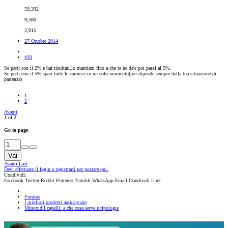
59,392
9,580
2,015
27 Ottobre 2014
#20
Se parti con il 2% e hai risultati,lo mantieni fino a che te ne da'e poi passi al 5%.
Se parti con il 5%,spari tutte le cartucce in un solo momento(poi dipende sempre dalla tua situazione di
partenza)
1
2
Avanti
1 of 2
Go to page
Vai
Avanti
Last
Devi effettuare il login o registrarti per postare qui.
Condividi:
Facebook
Twitter
Reddit
Pinterest
Tumblr
WhatsApp
Email
Condividi
Link
Forums
I migliori prodotti anticalvizie
Minoxidil capelli: a che cosa serve e tipologie