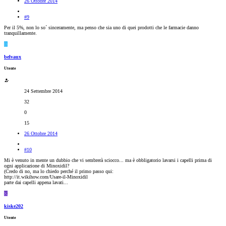
26 Ottobre 2014
#9
Per il 5%, non lo so´ sinceramente, ma penso che sia uno di quei prodotti che le farmacie danno
tranquillamente.
B
belvaux
Utente
24 Settembre 2014
32
0
15
26 Ottobre 2014
#10
Mi è venuto in mente un dubbio che vi sembrerà sciocco... ma è obbligatorio lavarsi i capelli prima di
ogni applicazione di Minoxidil?
(Credo di no, ma lo chiedo perché il primo passo qui:
http://it.wikihow.com/Usare-il-Minoxidil
parte dai capelli appena lavati...
K
kiske202
Utente