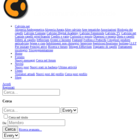
Calvizie.net
Alopecia Androgenetica
Alopecia Areata
Altre calvizie
Aree tematiche
Associazioni
Biologia dei
capelli
Calvizie Comune
Calvizie Digital Academy
Calvizie Femminile
Calvizie TV
Calvizie.net
Canizie capelli grigi/bianchi
Credits e varie
Curiosità e gossip
Diagnosi e terapia
Dieta e capelli
Difetti al capello
Effluvium
Eventi e Incontri
Featured
Forfora e Pidocchi
I migliori prodotti
anticalvizie
Igiene e cura
Infoltimenti non chirurgici
Interviste
Ipertricosi/Irsutismo
Isolinea
LLLT
Per iniziare
Principi attivi
Ricerca e futuro
Telogen Effluvium
Trapianto di capelli
Trattamenti
tricologici
Tricopigmentazione
Home
Forums
Nuovi messaggi
Cerca nel forum
Novità
Nuovi post
Nuovi stati in bacheca
Ultime attività
Utenti
Visitatori attuali
Nuovi post del profilo
Cerca post profilo
Shop
Accedi
Registrati
Cerca
Cerca nel titolo
Da:
Cerca
Ricerca avanzata...