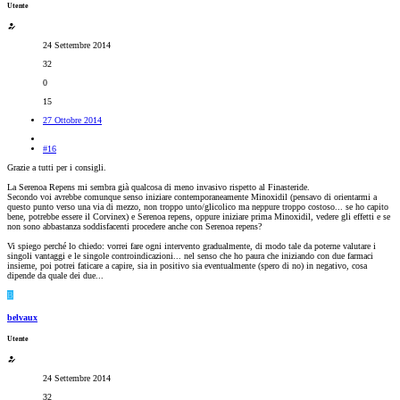
Utente
24 Settembre 2014
32
0
15
27 Ottobre 2014
#16
Grazie a tutti per i consigli.
La Serenoa Repens mi sembra già qualcosa di meno invasivo rispetto al Finasteride.
Secondo voi avrebbe comunque senso iniziare contemporaneamente Minoxidil (pensavo di orientarmi a
questo punto verso una via di mezzo, non troppo unto/glicolico ma neppure troppo costoso... se ho capito
bene, potrebbe essere il Corvinex) e Serenoa repens, oppure iniziare prima Minoxidil, vedere gli effetti e se
non sono abbastanza soddisfacenti procedere anche con Serenoa repens?
Vi spiego perché lo chiedo: vorrei fare ogni intervento gradualmente, di modo tale da poterne valutare i
singoli vantaggi e le singole controindicazioni... nel senso che ho paura che iniziando con due farmaci
insieme, poi potrei faticare a capire, sia in positivo sia eventualmente (spero di no) in negativo, cosa
dipende da quale dei due...
B
belvaux
Utente
24 Settembre 2014
32