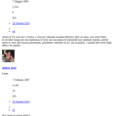
7 Maggio 2003
2,553
0
615
26 Ottobre 2014
#6
Allora al 2% non serv e ricetta, e cmq per valutarne la piena efficacia, datti un anno, non avere fretta.
In secodno luogo per mia esperienza se inizi con una marca di minoxidil non cambiare marche, perche´
anche se sono alal stsessa percentuale, potrebbero cambiare un po´ gli eccipienti, e quindi farti avere degli
effluvi da cambio.
andrea_tucci
Utente
7 Febbraio 2007
4,144
23
915
26 Ottobre 2014
#7
Non serve la ricetta medica.