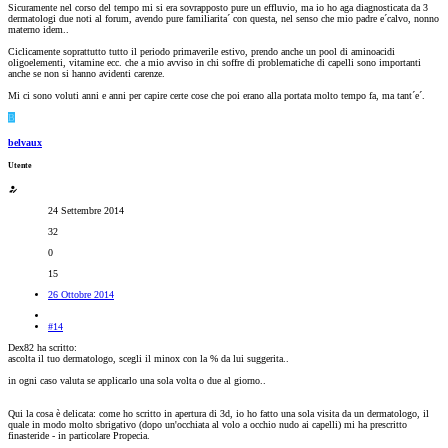
Sicuramente nel corso del tempo mi si era sovrapposto pure un effluvio, ma io ho aga diagnosticata da 3
dermatologi due noti al forum, avendo pure familiarita´ con questa, nel senso che mio padre e´calvo, nonno
materno idem..
Ciclicamente soprattutto tutto il periodo primaverile estivo, prendo anche un pool di aminoacidi
oligoelementi, vitamine ecc. che a mio avviso in chi soffre di problematiche di capelli sono importanti
anche se non si hanno avidenti carenze.
Mi ci sono voluti anni e anni per capire certe cose che poi erano alla portata molto tempo fa, ma tant´e´.
B
belvaux
Utente
24 Settembre 2014
32
0
15
26 Ottobre 2014
#14
Dex82 ha scritto:
ascolta il tuo dermatologo, scegli il minox con la % da lui suggerita..
in ogni caso valuta se applicarlo una sola volta o due al giorno..
Qui la cosa è delicata: come ho scritto in apertura di 3d, io ho fatto una sola visita da un dermatologo, il
quale in modo molto sbrigativo (dopo un'occhiata al volo a occhio nudo ai capelli) mi ha prescritto
finasteride - in particolare Propecia.