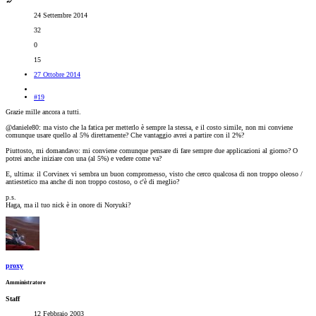
24 Settembre 2014
32
0
15
27 Ottobre 2014
#19
Grazie mille ancora a tutti.
@daniele80: ma visto che la fatica per metterlo è sempre la stessa, e il costo simile, non mi conviene
comunque usare quello al 5% direttamente? Che vantaggio avrei a partire con il 2%?
Piuttosto, mi domandavo: mi conviene comunque pensare di fare sempre due applicazioni al giorno? O
potrei anche iniziare con una (al 5%) e vedere come va?
E, ultima: il Corvinex vi sembra un buon compromesso, visto che cerco qualcosa di non troppo oleoso /
antiestetico ma anche di non troppo costoso, o c'è di meglio?
p.s.
Haga, ma il tuo nick è in onore di Noryuki?
proxy
Amministratore
Staff
12 Febbraio 2003