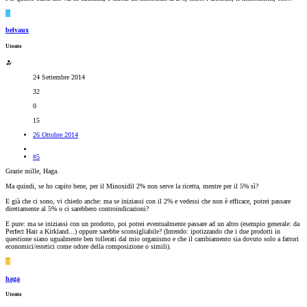
B
belvaux
Utente
24 Settembre 2014
32
0
15
26 Ottobre 2014
#5
Grazie mille, Haga.
Ma quindi, se ho capito bene, per il Minoxidil 2% non serve la ricetta, mentre per il 5% sì?
E già che ci sono, vi chiedo anche: ma se iniziassi con il 2% e vedessi che non è efficace, potrei passare
direttamente al 5% o ci sarebbero controindicazioni?
E pure: ma se iniziassi con un prodotto, poi potrei eventualmente passare ad un altro (esempio generale: da
Perfect Hair a Kirkland...) oppure sarebbe sconsigliabile? (Intendo: ipotizzando che i due prodotti in
questione siano ugualmente ben tollerati dal mio organismo e che il cambiamento sia dovuto solo a fattori
economici/estetici come odore della composizione o simili).
H
haga
Utente