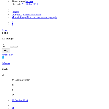
Thread starter
belvaux
Start date
26 Ottobre 2014
Forums
I migliori prodotti anticalvizie
Minoxidil capelli: a che cosa serve e tipologie
1
2
Avanti
1 of 2
Go to page
Vai
Avanti
Last
B
belvaux
Utente
24 Settembre 2014
32
0
15
26 Ottobre 2014
#1