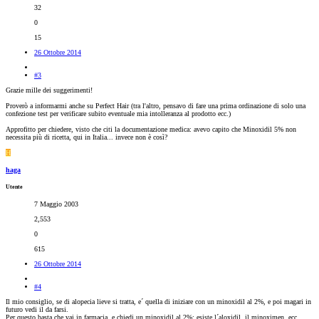
32
0
15
26 Ottobre 2014
#3
Grazie mille dei suggerimenti!
Proverò a informarmi anche su Perfect Hair (tra l'altro, pensavo di fare una prima ordinazione di solo una
confezione test per verificare subito eventuale mia intolleranza al prodotto ecc.)
Approfitto per chiedere, visto che citi la documentazione medica: avevo capito che Minoxidil 5% non
necessita più di ricetta, qui in Italia... invece non è così?
H
haga
Utente
7 Maggio 2003
2,553
0
615
26 Ottobre 2014
#4
Il mio consiglio, se di alopecia lieve si tratta, e´ quella di iniziare con un minoxidil al 2%, e poi magari in
futuro vedi il da farsi.
Per questo basta che vai in farmacia, e chiedi un minoxidil al 2%; esiste l´aloxidil, il minoximen, ecc...