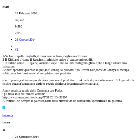
Staff
12 Febbraio 2003
59,392
9,580
2,015
26 Ottobre 2014
#2
1-Se hai i capelli lunghetti,il foam non va bene,meglio una lozione.
2-Il Kirkland e' come il Regaine,il principio attivo e' sempre minoxidil.
Il Kirkland come il Regaine,lasciano i capelli molto unti,contegono glicole,che a lungo andare crea
irritazioni.
Se puo' spendere qualcosa in piu',io ti consiglio prodotti tipo Perfect hair(anche da Jonny),si asciuga
subito,non lasci residuo ed e' completo come prodotto.
-Per il prezzo,valuta sempre da dove proviene il prodotto,il link indicato,la spedizione e' USA,quindi c'e'
rischio dogana(pagamento dazio)o peggio richiesta documentazione sanitaria.
Jonny spedisce gratis dalla Germania con Fedex.
Qui trovi info sui minox venduti:
http://www.ieson.com/topic.asp?TOPIC_ID=31907
Altrimenti c'e' sempre il galenico,basta farlo allestire da un laboratorio specializzato in galenica
B
belvaux
Utente
24 Settembre 2014