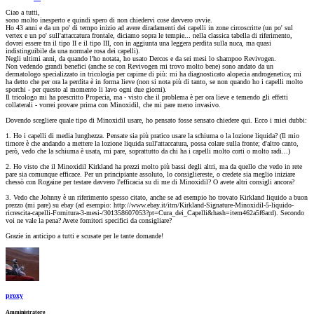
Ciao a tutti,
sono molto inesperto e quindi spero di non chiedervi cose davvero ovvie.
Ho 43 anni e da un po' di tempo inizio ad avere diradamenti dei capelli in zone circoscritte (un po' sul
vertex e un po' sull'attaccatura frontale, diciamo sopra le tempie... nella classica tabella di riferimento,
dovrei essere tra il tipo II e il tipo III, con in aggiunta una leggera perdita sulla nuca, ma quasi
indistinguibile da una normale rosa dei capelli).
Negli ultimi anni, da quando l'ho notata, ho usato Dercos e da sei mesi lo shampoo Revivogen.
Non vedendo grandi benefici (anche se con Revivogen mi trovo molto bene) sono andato da un
dermatologo specializzato in tricologia per capirne di più: mi ha diagnosticato alopecia androgenetica; mi
ha detto che per ora la perdita è in forma lieve (non si nota più di tanto, se non quando ho i capelli molto
sporchi - per questo al momento li lavo ogni due giorni).
Il tricologo mi ha prescritto Propecia, ma - visto che il problema è per ora lieve e temendo gli effetti
collaterali - vorrei provare prima con Minoxidil, che mi pare meno invasivo.
Dovendo scegliere quale tipo di Minoxidil usare, ho pensato fosse sensato chiedere qui. Ecco i miei dubbi:
1. Ho i capelli di media lunghezza. Pensate sia più pratico usare la schiuma o la lozione liquida? (Il mio
timore è che andando a mettere la lozione liquida sull'attaccatura, possa colare sulla fronte; d'altro canto,
però, vedo che la schiuma è usata, mi pare, soprattutto da chi ha i capelli molto corti o molto radi...)
2. Ho visto che il Minoxidil Kirkland ha prezzi molto più bassi degli altri, ma da quello che vedo in rete
pare sia comunque efficace. Per un principiante assoluto, lo consigliereste, o credete sia meglio iniziare
chessò con Rogaine per testare davvero l'efficacia su di me di Minoxidil? O avete altri consigli ancora?
3. Vedo che Johnny è un riferimento spesso citato, anche se ad esempio ho trovato Kirkland liquido a buon
prezzo (mi pare) su ebay (ad esempio: http://www.ebay.it/itm/Kirkland-Signature-Minoxidil-5-liquido-
ricrescita-capelli-Fornitura-3-mesi-/301358607053?pt=Cura_dei_Capelli&hash=item462a5f6acd). Secondo
voi ne vale la pena? Avete fornitori specifici da consigliare?
Grazie in anticipo a tutti e scusate per le tante domande!
proxy
Amministratore