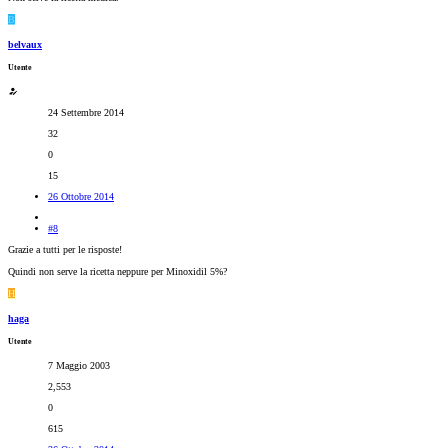
B
belvaux
Utente
24 Settembre 2014
32
0
15
26 Ottobre 2014
#8
Grazie a tutti per le risposte!
Quindi non serve la ricetta neppure per Minoxidil 5%?
H
haga
Utente
7 Maggio 2003
2,553
0
615