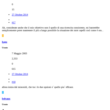
0
15
27 Ottobre 2014
#17
Ah, considerate anche che il mio obiettivo non è quello di una ricrescita consistente, mi basterebbe
semplicemente poter mantenere il più a lungo possibile la situazione dei miei capelli così come è ora...
H
haga
Utente
7 Maggio 2003
2,553
0
615
27 Ottobre 2014
#18
allora inizia dal minoxidi, che tra i le due opzioni e´ quello piu´ efficace.
B
belvaux
Utente