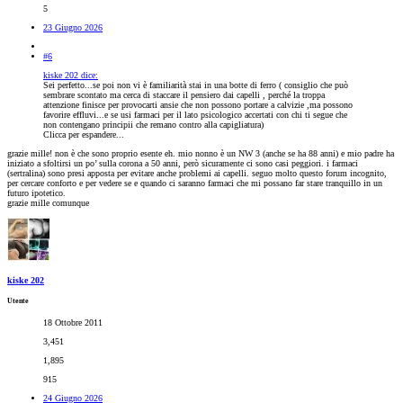
5
23 Giugno 2026
#6
kiske 202 dice:
Sei perfetto...se poi non vi è familiarità stai in una botte di ferro ( consiglio che può
sembrare scontato ma cerca di staccare il pensiero dai capelli , perché la troppa
attenzione finisce per provocarti ansie che non possono portare a calvizie ,ma possono
favorire effluvi...e se usi farmaci per il lato psicologico accertati con chi ti segue che
non contengano principii che remano contro alla capigliatura)
Clicca per espandere...
grazie mille! non è che sono proprio esente eh. mio nonno è un NW 3 (anche se ha 88 anni) e mio padre ha
iniziato a sfoltirsi un po’ sulla corona a 50 anni, però sicuramente ci sono casi peggiori. i farmaci
(sertralina) sono presi apposta per evitare anche problemi ai capelli. seguo molto questo forum incognito,
per cercare conforto e per vedere se e quando ci saranno farmaci che mi possano far stare tranquillo in un
futuro ipotetico.
grazie mille comunque
kiske 202
Utente
18 Ottobre 2011
3,451
1,895
915
24 Giugno 2026