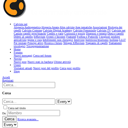
Calvizie.net
Alopecia Androgenetica
Alopecia Areata
Altre calvizie
Aree tematiche
Associazioni
Biologia dei
capelli
Calvizie Comune
Calvizie Digital Academy
Calvizie Femminile
Calvizie TV
Calvizie.net
Canizie capelli grigi/bianchi
Credits e varie
Curiosità e gossip
Diagnosi e terapia
Dieta e capelli
Difetti al capello
Effluvium
Eventi e Incontri
Featured
Forfora e Pidocchi
I migliori prodotti
anticalvizie
Igiene e cura
Infoltimenti non chirurgici
Interviste
Ipertricosi/Irsutismo
Isolinea
LLLT
Per iniziare
Principi attivi
Ricerca e futuro
Telogen Effluvium
Trapianto di capelli
Trattamenti
tricologici
Tricopigmentazione
Home
Forums
Nuovi messaggi
Cerca nel forum
Novità
Nuovi post
Nuovi stati in bacheca
Ultime attività
Utenti
Visitatori attuali
Nuovi post del profilo
Cerca post profilo
Shop
Accedi
Registrati
Cerca
Cerca nel titolo
Da:
Cerca
Ricerca avanzata...