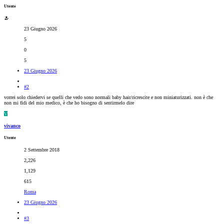
Utente
23 Giugno 2026
5
0
5
23 Giugno 2026
#2
vorrei solo chiedervi se quelli che vedo sono normali baby hair/ricrescite e non miniaturizzati. non è che
non mi fidi del mio medico, è che ho bisogno di sentirmelo dire
V
vivanco
Utente
2 Settembre 2018
2,226
1,129
615
Roma
23 Giugno 2026
#3