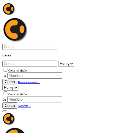
Cerca
Cerca nel titolo
Da:
Cerca
Ricerca avanzata...
Cerca nel titolo
Da:
Cerca
Avanzate...