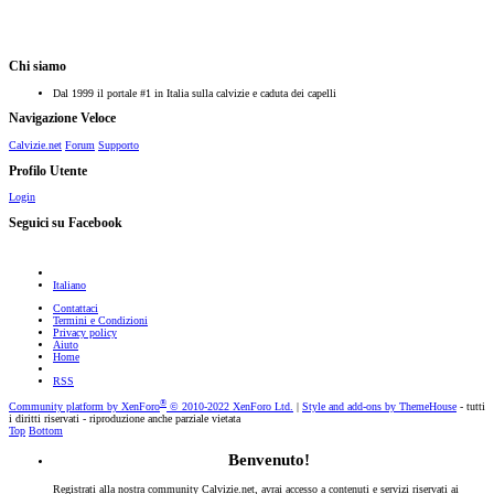
Chi siamo
Dal 1999 il portale #1 in Italia sulla calvizie e caduta dei capelli
Navigazione Veloce
Calvizie.net
Forum
Supporto
Profilo Utente
Login
Seguici su Facebook
Italiano
Contattaci
Termini e Condizioni
Privacy policy
Aiuto
Home
RSS
®
Community platform by XenForo
© 2010-2022 XenForo Ltd.
|
Style and add-ons by ThemeHouse
- tutti
i diritti riservati - riproduzione anche parziale vietata
Top
Bottom
Benvenuto!
Registrati alla nostra community Calvizie.net, avrai accesso a contenuti e servizi riservati ai