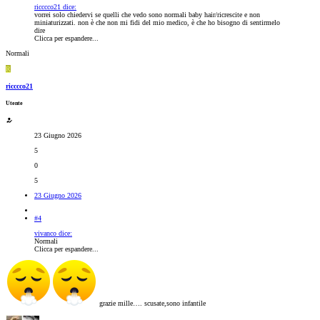
ricccco21 dice:
vorrei solo chiedervi se quelli che vedo sono normali baby hair/ricrescite e non
miniaturizzati. non è che non mi fidi del mio medico, è che ho bisogno di sentirmelo
dire
Clicca per espandere...
Normali
R
ricccco21
Utente
23 Giugno 2026
5
0
5
23 Giugno 2026
#4
vivanco dice:
Normali
Clicca per espandere...
grazie mille…. scusate,sono infantile