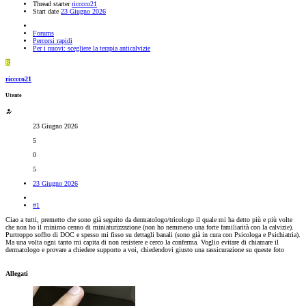
Thread starter
ricccco21
Start date
23 Giugno 2026
Forums
Percorsi rapidi
Per i nuovi: scegliere la terapia anticalvizie
R
ricccco21
Utente
23 Giugno 2026
5
0
5
23 Giugno 2026
#1
Ciao a tutti, premetto che sono già seguito da dermatologo/tricologo il quale mi ha detto più e più volte
che non ho il minimo cenno di miniaturizzazione (non ho nemmeno una forte familiarità con la calvizie).
Purtroppo soffro di DOC e spesso mi fisso su dettagli banali (sono già in cura con Psicologa e Psichiatria).
Ma una volta ogni tanto mi capita di non resistere e cerco la conferma. Voglio evitare di chiamare il
dermatologo e provare a chiedere supporto a voi, chiedendovi giusto una rassicurazione su queste foto
Allegati