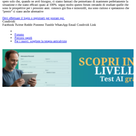
spero solo che, quando ne avrò bisogno, ci siamo farmaci che permettano di mantenere perfettamente la
situazione e che siano efficaci quasi al 100%. seguo molto questo forum cercando di studiare quelle che
sono le prospettive per i prossimi anni. conosco già fina e minoxidil, ma sono curioso e speranzoso che
“presto” ci siano anche alternative
Devi effettuare il login o registrarti per postare qui.
Condividi:
Facebook
Twitter
Reddit
Pinterest
Tumblr
WhatsApp
Email
Condividi
Link
Forums
Percorsi rapidi
Per i nuovi: scegliere la terapia anticalvizie