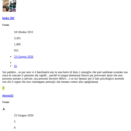
kiske 202
Utente
18 Ottobre 2011
3,451
1,895
915
23 Giugno 2026
#5
Sei perfetto...se poi non vi è familiarità stai in una botte di ferro ( consiglio che può sembrare scontato ma
cerca di staccare il pensiero dai capelli , perché la troppa attenzione finisce per provocarti ansie che non
possono portare a calvizie ,ma possono favorire effluvi...e se usi farmaci per il lato psicologico accertati
con chi ti segue che non contengano principii che remano contro alla capigliatura)
R
ricccco21
Utente
23 Giugno 2026
5
0