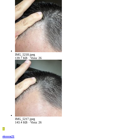
IMG_5218.jpeg
139.7 KB · Vista: 26
IMG_5217.jpeg
143.4 KB · Vista: 26
R
ricccco21