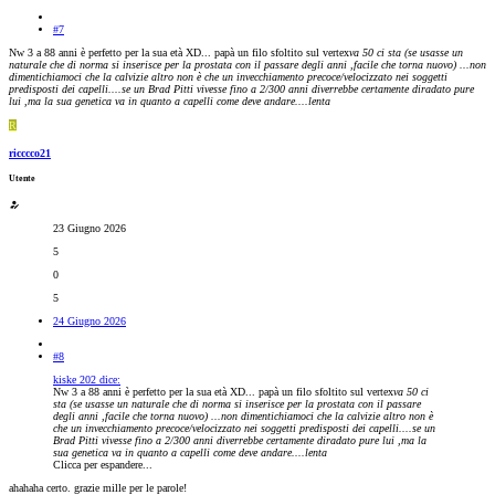
#7
Nw 3 a 88 anni è perfetto per la sua età XD... papà un filo sfoltito sul vertex
va 50 ci sta (se usasse un
naturale che di norma si inserisce per la prostata con il passare degli anni ,facile che torna nuovo) ...non
dimentichiamoci che la calvizie altro non è che un invecchiamento precoce/velocizzato nei soggetti
predisposti dei capelli....se un Brad Pitti vivesse fino a 2/300 anni diverrebbe certamente diradato pure
lui ,ma la sua genetica va in quanto a capelli come deve andare....lenta
R
ricccco21
Utente
23 Giugno 2026
5
0
5
24 Giugno 2026
#8
kiske 202 dice:
Nw 3 a 88 anni è perfetto per la sua età XD... papà un filo sfoltito sul vertex
va 50 ci
sta (se usasse un naturale che di norma si inserisce per la prostata con il passare
degli anni ,facile che torna nuovo) ...non dimentichiamoci che la calvizie altro non è
che un invecchiamento precoce/velocizzato nei soggetti predisposti dei capelli....se un
Brad Pitti vivesse fino a 2/300 anni diverrebbe certamente diradato pure lui ,ma la
sua genetica va in quanto a capelli come deve andare....lenta
Clicca per espandere...
ahahaha certo. grazie mille per le parole!