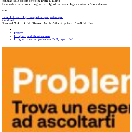
e magari della biotina per bocca 10 mg al giorno
Se non dovessero bastare,meglio ti rivolgi ad un dermatologo e controlla l'alimentazione
ciao
Devi effettuare il login o registrarti per postare qui.
Condividi:
Facebook
Twitter
Reddit
Pinterest
Tumblr
WhatsApp
Email
Condividi
Link
Forums
I migliori prodotti anticalvizie
I migliori shampoo (anticaduta, DHT, capelli fini)