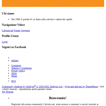
Chi siamo
Dal 1999 il portale #1 in Italia sulla calvizie e caduta dei capelli
Navigazione Veloce
Calvizie.net
Forum
Supporto
Profilo Utente
Login
Seguici su Facebook
Italiano
Contattaci
Termini e Condizioni
Privacy policy
Aiuto
Home
RSS
®
Community platform by XenForo
© 2010-2022 XenForo Ltd.
|
Style and add-ons by ThemeHouse
- tutti
i diritti riservati - riproduzione anche parziale vietata
Top
Bottom
Benvenuto!
Registrati alla nostra community Calvizie.net, avrai accesso a contenuti e servizi riservati ai