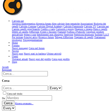
Calvizie.net
Alopecia Androgenetica
Alopecia Areata
Altre calvizie
Aree tematiche
Associazioni
Biologia dei
capelli
Calvizie Comune
Calvizie Digital Academy
Calvizie Femminile
Calvizie TV
Calvizie.net
Canizie capelli grigi/bianchi
Credits e varie
Curiosità e gossip
Diagnosi e terapia
Dieta e capelli
Difetti al capello
Effluvium
Eventi e Incontri
Featured
Forfora e Pidocchi
I migliori prodotti
anticalvizie
Igiene e cura
Infoltimenti non chirurgici
Interviste
Ipertricosi/Irsutismo
Isolinea
LLLT
Per iniziare
Principi attivi
Ricerca e futuro
Telogen Effluvium
Trapianto di capelli
Trattamenti
tricologici
Tricopigmentazione
Home
Forums
Nuovi messaggi
Cerca nel forum
Novità
Nuovi post
Nuovi stati in bacheca
Ultime attività
Utenti
Visitatori attuali
Nuovi post del profilo
Cerca post profilo
Shop
Accedi
Registrati
Cerca
Cerca nel titolo
Da:
Cerca
Ricerca avanzata...