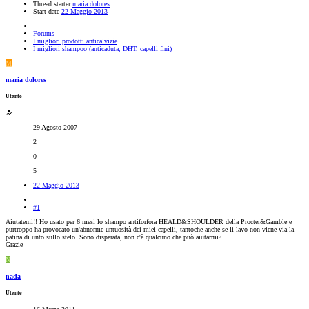
Thread starter
maria dolores
Start date
22 Maggio 2013
Forums
I migliori prodotti anticalvizie
I migliori shampoo (anticaduta, DHT, capelli fini)
M
maria dolores
Utente
29 Agosto 2007
2
0
5
22 Maggio 2013
#1
Aiutatemi!! Ho usato per 6 mesi lo shampo antiforfora HEALD&SHOULDER della Procter&Gamble e
purtroppo ha provocato un'abnorme untuosità dei miei capelli, tantoche anche se li lavo non viene via la
patina di unto sullo stelo. Sono disperata, non c'è qualcuno che può aiutarmi?
Grazie
N
nada
Utente