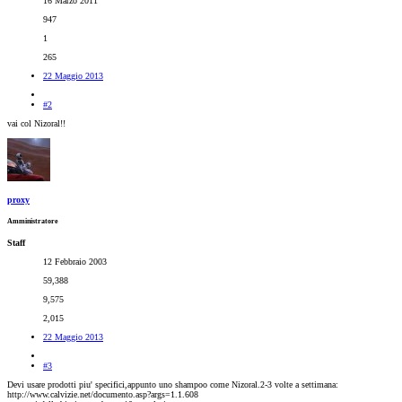
16 Marzo 2011
947
1
265
22 Maggio 2013
#2
vai col Nizoral!!
proxy
Amministratore
Staff
12 Febbraio 2003
59,388
9,575
2,015
22 Maggio 2013
#3
Devi usare prodotti piu' specifici,appunto uno shampoo come Nizoral.2-3 volte a settimana:
http://www.calvizie.net/documento.asp?args=1.1.608