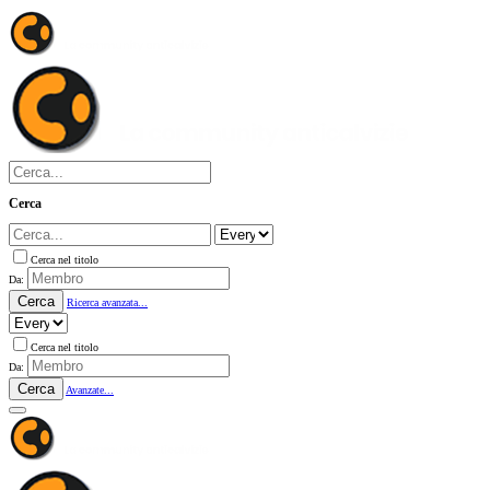
Cerca
Cerca nel titolo
Da:
Cerca
Ricerca avanzata...
Cerca nel titolo
Da:
Cerca
Avanzate...