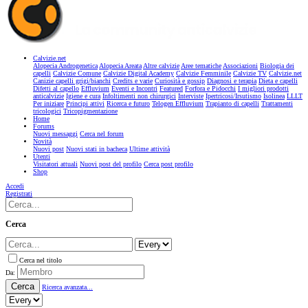
Calvizie.net
Alopecia Androgenetica
Alopecia Areata
Altre calvizie
Aree tematiche
Associazioni
Biologia dei
capelli
Calvizie Comune
Calvizie Digital Academy
Calvizie Femminile
Calvizie TV
Calvizie.net
Canizie capelli grigi/bianchi
Credits e varie
Curiosità e gossip
Diagnosi e terapia
Dieta e capelli
Difetti al capello
Effluvium
Eventi e Incontri
Featured
Forfora e Pidocchi
I migliori prodotti
anticalvizie
Igiene e cura
Infoltimenti non chirurgici
Interviste
Ipertricosi/Irsutismo
Isolinea
LLLT
Per iniziare
Principi attivi
Ricerca e futuro
Telogen Effluvium
Trapianto di capelli
Trattamenti
tricologici
Tricopigmentazione
Home
Forums
Nuovi messaggi
Cerca nel forum
Novità
Nuovi post
Nuovi stati in bacheca
Ultime attività
Utenti
Visitatori attuali
Nuovi post del profilo
Cerca post profilo
Shop
Accedi
Registrati
Cerca
Cerca nel titolo
Da:
Cerca
Ricerca avanzata...