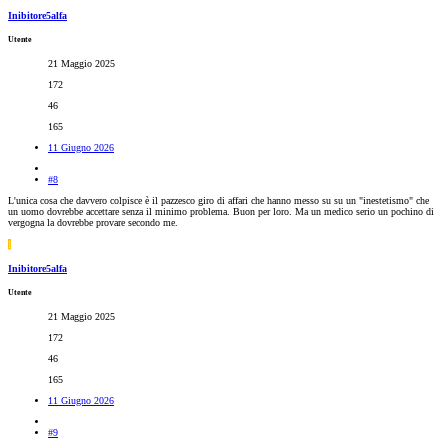
Inibitore5alfa
Utente
21 Maggio 2025
172
46
165
11 Giugno 2026
#8
L'unica cosa che davvero colpisce è il pazzesco giro di affari che hanno messo su su un "inestetismo" che
un uomo dovrebbe accettare senza il minimo problema. Buon per loro. Ma un medico serio un pochino di
vergogna la dovrebbe provare secondo me.
I
Inibitore5alfa
Utente
21 Maggio 2025
172
46
165
11 Giugno 2026
#9