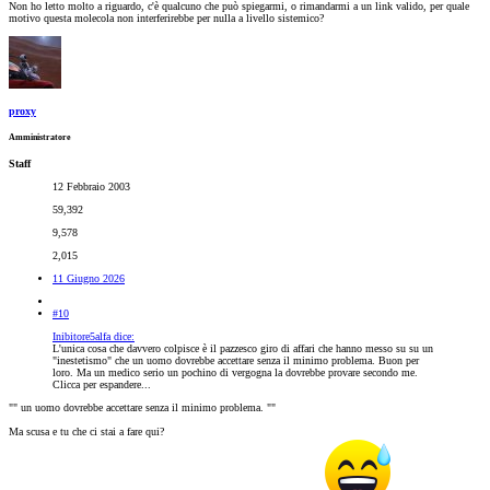
Non ho letto molto a riguardo, c'è qualcuno che può spiegarmi, o rimandarmi a un link valido, per quale
motivo questa molecola non interferirebbe per nulla a livello sistemico?
proxy
Amministratore
Staff
12 Febbraio 2003
59,392
9,578
2,015
11 Giugno 2026
#10
Inibitore5alfa dice:
L'unica cosa che davvero colpisce è il pazzesco giro di affari che hanno messo su su un
"inestetismo" che un uomo dovrebbe accettare senza il minimo problema. Buon per
loro. Ma un medico serio un pochino di vergogna la dovrebbe provare secondo me.
Clicca per espandere...
"" un uomo dovrebbe accettare senza il minimo problema. ""
Ma scusa e tu che ci stai a fare qui?