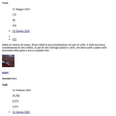
Utente
21 Maggio 2025
172
46
165
12 Giugno 2026
#13
Infatti ho smesso da tempo. Resta valida la mia considerazione sul giro di soldi. E della mia bassa
considerazione di certi medici, al pari di certi chirurghi plastici o altro, che fanno soldi a palate sulle
insicurezze della gente e non su malattie vere.
proxy
Amministratore
Staff
12 Febbraio 2003
59,392
9,578
2,015
12 Giugno 2026