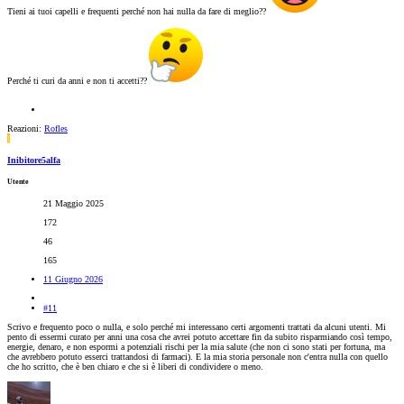
Tieni ai tuoi capelli e frequenti perché non hai nulla da fare di meglio??
Perché ti curi da anni e non ti accetti??
Reazioni:
Rofles
I
Inibitore5alfa
Utente
21 Maggio 2025
172
46
165
11 Giugno 2026
#11
Scrivo e frequento poco o nulla, e solo perché mi interessano certi argomenti trattati da alcuni utenti. Mi
pento di essermi curato per anni una cosa che avrei potuto accettare fin da subito risparmiando così tempo,
energie, denaro, e non espormi a potenziali rischi per la mia salute (che non ci sono stati per fortuna, ma
che avrebbero potuto esserci trattandosi di farmaci). E la mia storia personale non c'entra nulla con quello
che ho scritto, che è ben chiaro e che si è liberi di condividere o meno.