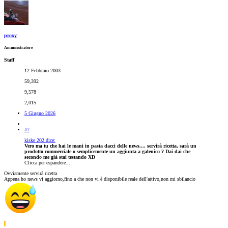
proxy
Amministratore
Staff
12 Febbraio 2003
59,392
9,578
2,015
5 Giugno 2026
#7
kiske 202 dice:
Vero ma tu che hai le mani in pasta dacci delle news.... servirà ricetta, sarà un
prodotto commerciale o semplicemente un aggiunta a galenico ? Dai dai che
secondo me già stai testando XD
Clicca per espandere...
Ovviamente servirà ricetta
Appena ho news vi aggiorno,fino a che non vi è disponibile reale dell'attivo,non mi sbilancio
I