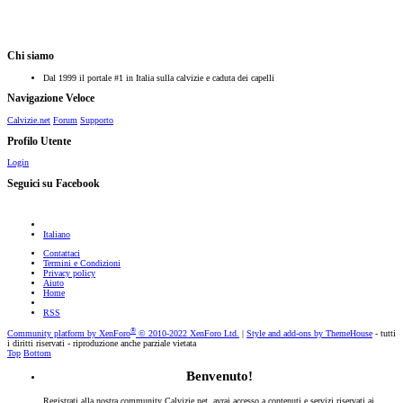
Chi siamo
Dal 1999 il portale #1 in Italia sulla calvizie e caduta dei capelli
Navigazione Veloce
Calvizie.net
Forum
Supporto
Profilo Utente
Login
Seguici su Facebook
Italiano
Contattaci
Termini e Condizioni
Privacy policy
Aiuto
Home
RSS
®
Community platform by XenForo
© 2010-2022 XenForo Ltd.
|
Style and add-ons by ThemeHouse
- tutti
i diritti riservati - riproduzione anche parziale vietata
Top
Bottom
Benvenuto!
Registrati alla nostra community Calvizie.net, avrai accesso a contenuti e servizi riservati ai