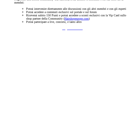
membri:
Potrai intervenire direttamente alle discussioni con gli altri membri e con gli esperti
Potrai accedere a contenuti esclusivi sul portale e sul forum
Riceverai subito 150 Punti e potrai accedere a sconti esclusivi con la Vip Card sullo
shop partner della Community (
Hairshopeurope.com
)
Potrai partecipare a live, concorsi, e tanto altro
Registrati Subito