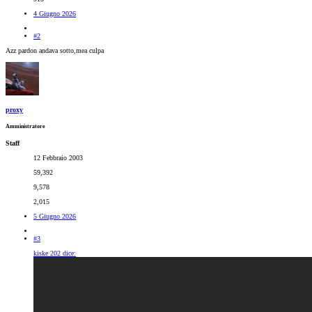
4 Giugno 2026
#2
Azz pardon andava sotto,mea culpa
proxy
Amministratore
Staff
12 Febbraio 2003
59,392
9,578
2,015
5 Giugno 2026
#3
kiske 202 dice: