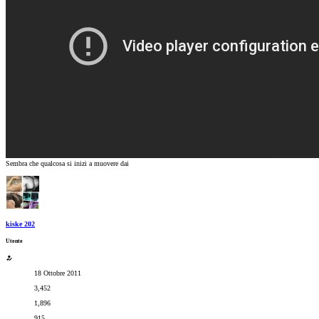
Sembra che qualcosa si inizi a muovere dai
kiske 202
Utente
18 Ottobre 2011
3,452
1,896
915