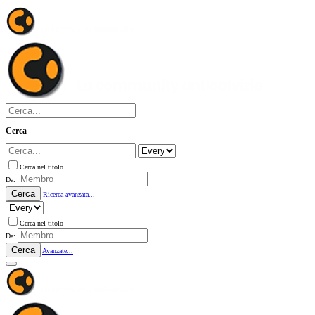
Cerca
Cerca nel titolo
Da:
Cerca
Ricerca avanzata...
Cerca nel titolo
Da:
Cerca
Avanzate...