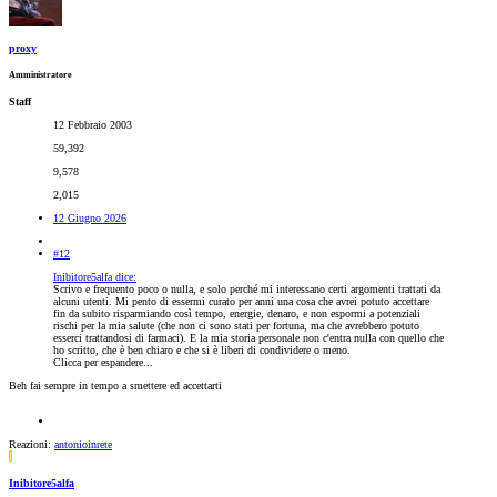
proxy
Amministratore
Staff
12 Febbraio 2003
59,392
9,578
2,015
12 Giugno 2026
#12
Inibitore5alfa dice:
Scrivo e frequento poco o nulla, e solo perché mi interessano certi argomenti trattati da
alcuni utenti. Mi pento di essermi curato per anni una cosa che avrei potuto accettare
fin da subito risparmiando così tempo, energie, denaro, e non espormi a potenziali
rischi per la mia salute (che non ci sono stati per fortuna, ma che avrebbero potuto
esserci trattandosi di farmaci). E la mia storia personale non c'entra nulla con quello che
ho scritto, che è ben chiaro e che si è liberi di condividere o meno.
Clicca per espandere...
Beh fai sempre in tempo a smettere ed accettarti
Reazioni:
antonioinrete
I
Inibitore5alfa