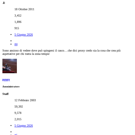
18 Ottobre 2011
3,452
1,896
915
5 Giugno 2026
#4
Sono ansioso di vedere dove può spingersi il casco....che dici proxy credo sia la cosa che crea più
aspettative per chi tratta la zona tempie
proxy
Amministratore
Staff
12 Febbraio 2003
59,392
9,578
2,015
5 Giugno 2026