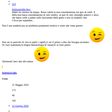
#14
Inibitore5alfa dice:
Infatti ho smesso da tempo. Resta valida la mia considerazione sul giro di soldi. E
della mia bassa considerazione di certi medici, al pari di certi chirurghi plastici o altro,
che fanno soldi a palate sulle insicurezze della gente e non su malattie vere.
Clicca per espandere...
Non è una malattie,ma un problema puramente estetico e come tale viene gestito
Non sei in pericolo di vita se perdi i capelli,ti sei il primo a dire che bisogna accettarsi
Se vuoi mantenere,la terapia farmacologia fa' miracoli se inizi presto
Altrimenti lasci fare alla natura
I
Inibitore5alfa
Utente
21 Maggio 2025
172
46
165
12 Giugno 2026