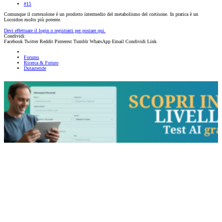
#15
Comunque il cortexolone è un prodotto intermedio del metabolismo del cortisone. In pratica è un
Locoidon molto più potente.
Devi effettuare il login o registrarti per postare qui.
Condividi:
Facebook
Twitter
Reddit
Pinterest
Tumblr
WhatsApp
Email
Condividi
Link
Forums
Ricerca & Futuro
Dutasteride