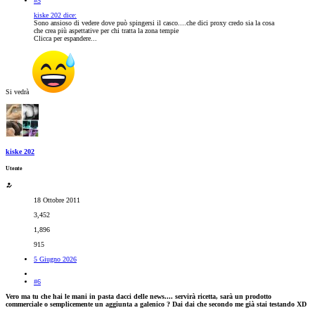
#5
kiske 202 dice:
Sono ansioso di vedere dove può spingersi il casco....che dici proxy credo sia la cosa
che crea più aspettative per chi tratta la zona tempie
Clicca per espandere...
Si vedrà
kiske 202
Utente
18 Ottobre 2011
3,452
1,896
915
5 Giugno 2026
#6
Vero ma tu che hai le mani in pasta dacci delle news.... servirà ricetta, sarà un prodotto
commerciale o semplicemente un aggiunta a galenico ? Dai dai che secondo me già stai testando XD