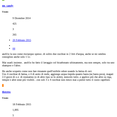
ms_candy
Utente
9 Dicembre 2014
425
3
265
20 Febbraio 2015
#4
anch'io la uso come risciacquo spesso..di solito due cucchiai in 2 litri d'acqua, anche se mi sembra
consiglino anche solo 1 Lt.
Mai usarli insieme.. anch'io ho fatto il lavaggio col bicarbonato ultimamente, ma non sempre, solo tra uno
shampoo e l'altro.
Ho anche scoperto come non fare rimanere quell'orribile odore usando la farina di ceci.
Uso 4 cucchiai di farina, e 4 di aceto di mele, aggiungo acqua tiepida quanto basta (ne basta poca), magari
2-3 gocce di o.e. di rosmarino (o di altro tipo se lo avete), mescolo tutto..e applico più che altro su riga,
tempie e altre zone più visibili...con soli 3 o 4 cucchiai non riesco mai a pulire tutto il cuoio capelluto
T
thecrow
Utente
18 Febbraio 2015
1,895
5