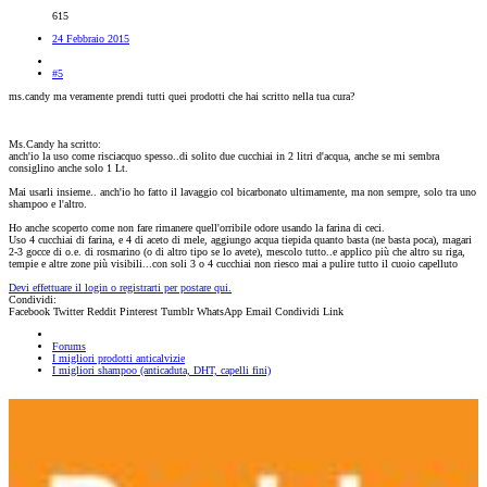
615
24 Febbraio 2015
#5
ms.candy ma veramente prendi tutti quei prodotti che hai scritto nella tua cura?
Ms.Candy ha scritto:
anch'io la uso come risciacquo spesso..di solito due cucchiai in 2 litri d'acqua, anche se mi sembra
consiglino anche solo 1 Lt.
Mai usarli insieme.. anch'io ho fatto il lavaggio col bicarbonato ultimamente, ma non sempre, solo tra uno
shampoo e l'altro.
Ho anche scoperto come non fare rimanere quell'orribile odore usando la farina di ceci.
Uso 4 cucchiai di farina, e 4 di aceto di mele, aggiungo acqua tiepida quanto basta (ne basta poca), magari
2-3 gocce di o.e. di rosmarino (o di altro tipo se lo avete), mescolo tutto..e applico più che altro su riga,
tempie e altre zone più visibili...con soli 3 o 4 cucchiai non riesco mai a pulire tutto il cuoio capelluto
Devi effettuare il login o registrarti per postare qui.
Condividi:
Facebook
Twitter
Reddit
Pinterest
Tumblr
WhatsApp
Email
Condividi
Link
Forums
I migliori prodotti anticalvizie
I migliori shampoo (anticaduta, DHT, capelli fini)