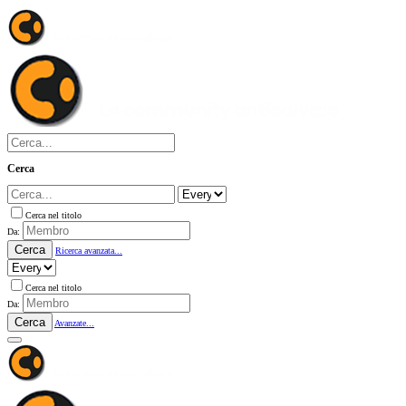
Cerca
Cerca nel titolo
Da:
Cerca
Ricerca avanzata...
Cerca nel titolo
Da:
Cerca
Avanzate...