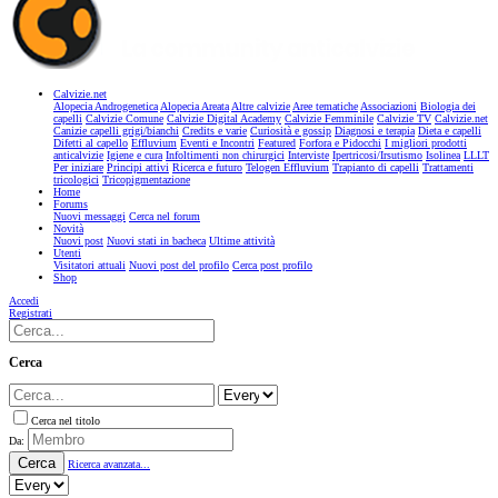
Calvizie.net
Alopecia Androgenetica
Alopecia Areata
Altre calvizie
Aree tematiche
Associazioni
Biologia dei
capelli
Calvizie Comune
Calvizie Digital Academy
Calvizie Femminile
Calvizie TV
Calvizie.net
Canizie capelli grigi/bianchi
Credits e varie
Curiosità e gossip
Diagnosi e terapia
Dieta e capelli
Difetti al capello
Effluvium
Eventi e Incontri
Featured
Forfora e Pidocchi
I migliori prodotti
anticalvizie
Igiene e cura
Infoltimenti non chirurgici
Interviste
Ipertricosi/Irsutismo
Isolinea
LLLT
Per iniziare
Principi attivi
Ricerca e futuro
Telogen Effluvium
Trapianto di capelli
Trattamenti
tricologici
Tricopigmentazione
Home
Forums
Nuovi messaggi
Cerca nel forum
Novità
Nuovi post
Nuovi stati in bacheca
Ultime attività
Utenti
Visitatori attuali
Nuovi post del profilo
Cerca post profilo
Shop
Accedi
Registrati
Cerca
Cerca nel titolo
Da:
Cerca
Ricerca avanzata...