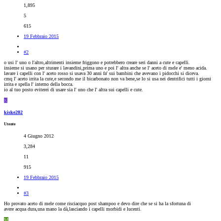
1,895
5
615
19 Febbraio 2015
#2
o usi l' uno o l'altro,altrimenti insieme friggono e potrebbero creare seri danni a cute e capelli.
insieme si usano per sturare i lavandini,prima uno e poi l' altra anche se l' aceto di mele e' meno acida.
lavare i capelli con l' aceto rosso si usava 30 anni fa' sui bambini che avevano i pidocchi si diceva.
cmq l' aceto irrita la cute,e secondo me il bicarbonato non va bene,se lo si usa nei dentrifici tutti i giorni
irrita e spella l' interno della bocca.
io al tuo posto eviterei di usare sia l' uno che l' altra sui capelli e cute.
K
kiske202
Utente
4 Giugno 2012
3,284
11
915
19 Febbraio 2015
#3
Ho provato aceto di mele come risciacquo post shampoo e devo dire che se si ha la sfortuna di
avere acqua dura,una mano la dà,lasciando i capelli morbidi e lucenti.
M