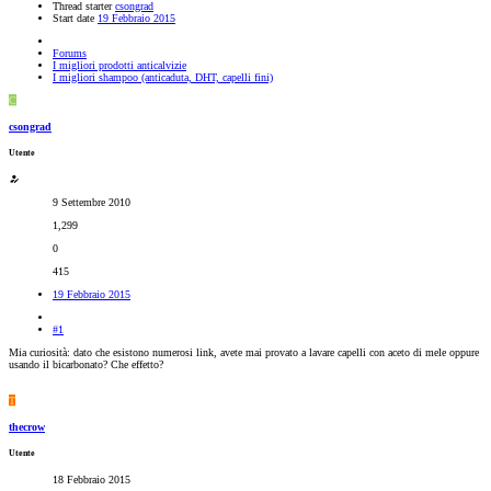
Thread starter
csongrad
Start date
19 Febbraio 2015
Forums
I migliori prodotti anticalvizie
I migliori shampoo (anticaduta, DHT, capelli fini)
C
csongrad
Utente
9 Settembre 2010
1,299
0
415
19 Febbraio 2015
#1
Mia curiosità: dato che esistono numerosi link, avete mai provato a lavare capelli con aceto di mele oppure
usando il bicarbonato? Che effetto?
T
thecrow
Utente
18 Febbraio 2015