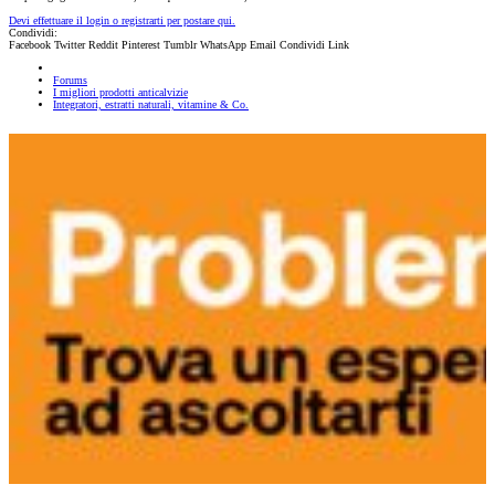
Devi effettuare il login o registrarti per postare qui.
Condividi:
Facebook
Twitter
Reddit
Pinterest
Tumblr
WhatsApp
Email
Condividi
Link
Forums
I migliori prodotti anticalvizie
Integratori, estratti naturali, vitamine & Co.