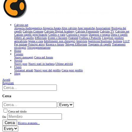
Calvizie.net
Alopecia Androgenetica
Alopecia Areata
Altre calvizie
Aree tematiche
Associazioni
Biologia dei
capelli
Calvizie Comune
Calvizie Digital Academy
Calvizie Femminile
Calvizie TV
Calvizie.net
Canizie capelli grigi/bianchi
Credits e varie
Curiosità e gossip
Diagnosi e terapia
Dieta e capelli
Difetti al capello
Effluvium
Eventi e Incontri
Featured
Forfora e Pidocchi
I migliori prodotti
anticalvizie
Igiene e cura
Infoltimenti non chirurgici
Interviste
Ipertricosi/Irsutismo
Isolinea
LLLT
Per iniziare
Principi attivi
Ricerca e futuro
Telogen Effluvium
Trapianto di capelli
Trattamenti
tricologici
Tricopigmentazione
Home
Forums
Nuovi messaggi
Cerca nel forum
Novità
Nuovi post
Nuovi stati in bacheca
Ultime attività
Utenti
Visitatori attuali
Nuovi post del profilo
Cerca post profilo
Shop
Accedi
Registrati
Cerca
Cerca nel titolo
Da:
Cerca
Ricerca avanzata...