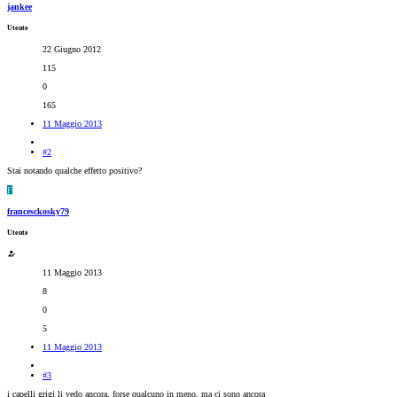
jankee
Utente
22 Giugno 2012
115
0
165
11 Maggio 2013
#2
Stai notando qualche effetto positivo?
F
francesckosky79
Utente
11 Maggio 2013
8
0
5
11 Maggio 2013
#3
i capelli grigi li vedo ancora, forse qualcuno in meno, ma ci sono ancora