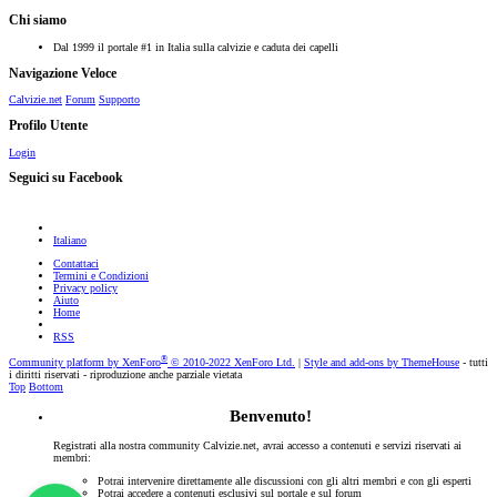
Chi siamo
Dal 1999 il portale #1 in Italia sulla calvizie e caduta dei capelli
Navigazione Veloce
Calvizie.net
Forum
Supporto
Profilo Utente
Login
Seguici su Facebook
Italiano
Contattaci
Termini e Condizioni
Privacy policy
Aiuto
Home
RSS
®
Community platform by XenForo
© 2010-2022 XenForo Ltd.
|
Style and add-ons by ThemeHouse
- tutti
i diritti riservati - riproduzione anche parziale vietata
Top
Bottom
Benvenuto!
Registrati alla nostra community Calvizie.net, avrai accesso a contenuti e servizi riservati ai
membri:
Potrai intervenire direttamente alle discussioni con gli altri membri e con gli esperti
Potrai accedere a contenuti esclusivi sul portale e sul forum