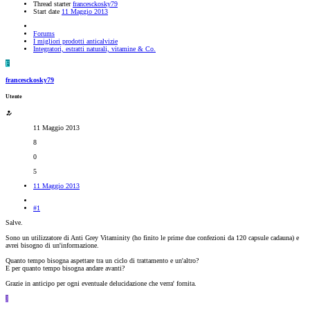
Thread starter
francesckosky79
Start date
11 Maggio 2013
Forums
I migliori prodotti anticalvizie
Integratori, estratti naturali, vitamine & Co.
F
francesckosky79
Utente
11 Maggio 2013
8
0
5
11 Maggio 2013
#1
Salve.
Sono un utilizzatore di Anti Grey Vitaminity (ho finito le prime due confezioni da 120 capsule cadauna) e
avrei bisogno di un'informazione.
Quanto tempo bisogna aspettare tra un ciclo di trattamento e un'altro?
E per quanto tempo bisogna andare avanti?
Grazie in anticipo per ogni eventuale delucidazione che verra' fornita.
J