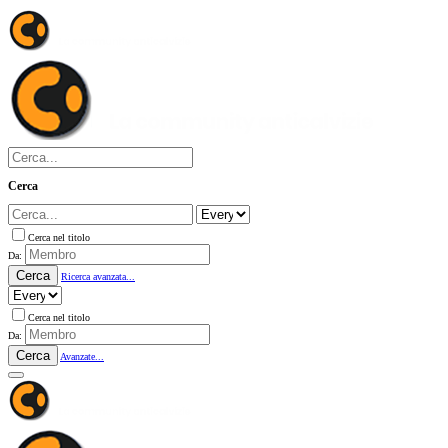
Cerca
Cerca nel titolo
Da:
Cerca
Ricerca avanzata...
Cerca nel titolo
Da:
Cerca
Avanzate...