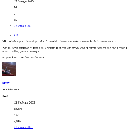
15 Maggio 2023
56
7
65
7 Gennaio 2024
#10
Mi servirebbe per evitare di prendere finasteride visto che non è sicuro che io abbia androgenetica...
Non mi serve qualcosa di forte e mi è venuto in mente che avevo letto di questo farmaco ma non ricordo il
nome.. vabbé, grazie comunqeu
mi pare fosse specifico per alopecia
proxy
Amministratore
Staff
12 Febbraio 2003
59,396
9,581
2,015
7 Gennaio 2024