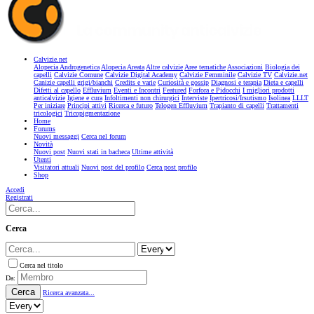
Calvizie.net
Alopecia Androgenetica
Alopecia Areata
Altre calvizie
Aree tematiche
Associazioni
Biologia dei
capelli
Calvizie Comune
Calvizie Digital Academy
Calvizie Femminile
Calvizie TV
Calvizie.net
Canizie capelli grigi/bianchi
Credits e varie
Curiosità e gossip
Diagnosi e terapia
Dieta e capelli
Difetti al capello
Effluvium
Eventi e Incontri
Featured
Forfora e Pidocchi
I migliori prodotti
anticalvizie
Igiene e cura
Infoltimenti non chirurgici
Interviste
Ipertricosi/Irsutismo
Isolinea
LLLT
Per iniziare
Principi attivi
Ricerca e futuro
Telogen Effluvium
Trapianto di capelli
Trattamenti
tricologici
Tricopigmentazione
Home
Forums
Nuovi messaggi
Cerca nel forum
Novità
Nuovi post
Nuovi stati in bacheca
Ultime attività
Utenti
Visitatori attuali
Nuovi post del profilo
Cerca post profilo
Shop
Accedi
Registrati
Cerca
Cerca nel titolo
Da:
Cerca
Ricerca avanzata...