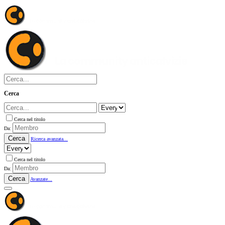
Cerca
Cerca nel titolo
Da:
Cerca
Ricerca avanzata...
Cerca nel titolo
Da:
Cerca
Avanzate...