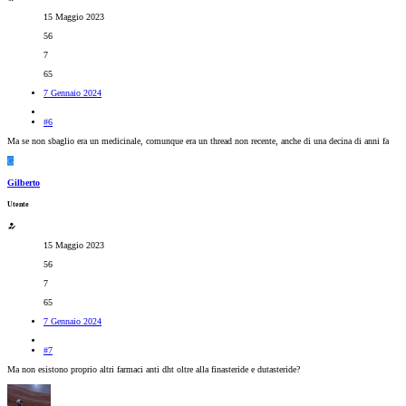
15 Maggio 2023
56
7
65
7 Gennaio 2024
#6
Ma se non sbaglio era un medicinale, comunque era un thread non recente, anche di una decina di anni fa
G
Gilberto
Utente
15 Maggio 2023
56
7
65
7 Gennaio 2024
#7
Ma non esistono proprio altri farmaci anti dht oltre alla finasteride e dutasteride?