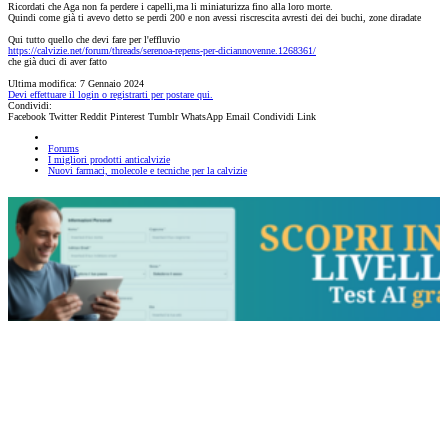
Ricordati che Aga non fa perdere i capelli,ma li miniaturizza fino alla loro morte.
Quindi come già ti avevo detto se perdi 200 e non avessi riscrescita avresti dei dei buchi, zone diradate
Qui tutto quello che devi fare per l'effluvio
https://calvizie.net/forum/threads/serenoa-repens-per-diciannovenne.1268361/
che già duci di aver fatto
Ultima modifica:
7 Gennaio 2024
Devi effettuare il login o registrarti per postare qui.
Condividi:
Facebook
Twitter
Reddit
Pinterest
Tumblr
WhatsApp
Email
Condividi
Link
Forums
I migliori prodotti anticalvizie
Nuovi farmaci, molecole e tecniche per la calvizie