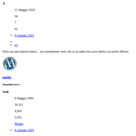
15 Maggio 2023
56
7
65
6 Gennaio 2024
#3
Nono era una lozione topica... ma onestamente visto che se ne parla così poco dubito sia molto efficace
marlin
Amministratore
Staff
9 Maggio 2004
34,311
4,024
2,015
Milano
6 Gennaio 2024