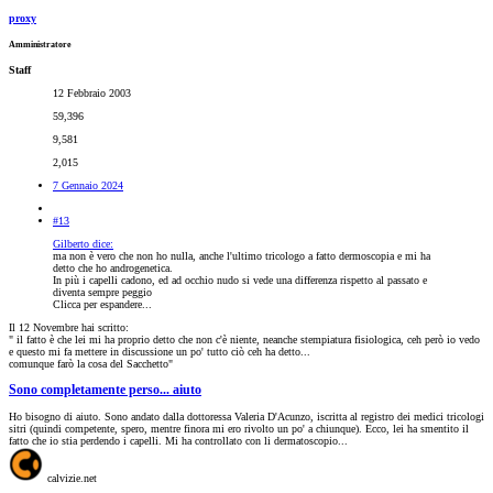
proxy
Amministratore
Staff
12 Febbraio 2003
59,396
9,581
2,015
7 Gennaio 2024
#13
Gilberto dice:
ma non è vero che non ho nulla, anche l'ultimo tricologo a fatto dermoscopia e mi ha
detto che ho androgenetica.
In più i capelli cadono, ed ad occhio nudo si vede una differenza rispetto al passato e
diventa sempre peggio
Clicca per espandere...
Il 12 Novembre hai scritto:
" il fatto è che lei mi ha proprio detto che non c'è niente, neanche stempiatura fisiologica, ceh però io vedo
e questo mi fa mettere in discussione un po' tutto ciò ceh ha detto...
comunque farò la cosa del Sacchetto"
Sono completamente perso... aiuto
Ho bisogno di aiuto. Sono andato dalla dottoressa Valeria D'Acunzo, iscritta al registro dei medici tricologi
sitri (quindi competente, spero, mentre finora mi ero rivolto un po' a chiunque). Ecco, lei ha smentito il
fatto che io stia perdendo i capelli. Mi ha controllato con li dermatoscopio...
calvizie.net