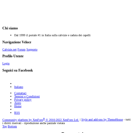
Chi siamo
Dal 1999 il portale #1 in Italia sulla calvizie e caduta dei capelli
Navigazione Veloce
Calvizie.net
Forum
Supporto
Profilo Utente
Login
Seguici su Facebook
Italiano
Contattaci
Termini e Condizioni
Privacy policy
Aiuto
Home
RSS
®
Community platform by XenForo
© 2010-2022 XenForo Ltd.
|
Style and add-ons by ThemeHouse
- tutti
i diritti riservati - riproduzione anche parziale vietata
Top
Bottom