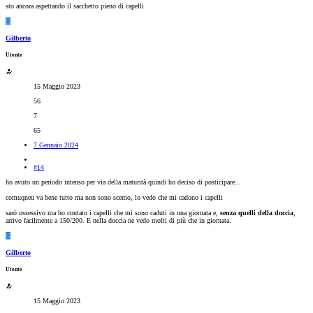
sto ancora aspettando il sacchetto pieno di capelli
G
Gilberto
Utente
15 Maggio 2023
56
7
65
7 Gennaio 2024
#14
ho avuto un periodo intenso per via della maturità quindi ho deciso di posticipare...
comuqneu va bene tutto ma non sono scemo, lo vedo che mi cadono i capelli
sarò ossessivo ma ho contato i capelli che mi sono caduti in una giornata e,
senza quelli della doccia
,
arrivo facilmente a 150/200. E nella doccia ne vedo molti di più che in giornata.
G
Gilberto
Utente
15 Maggio 2023