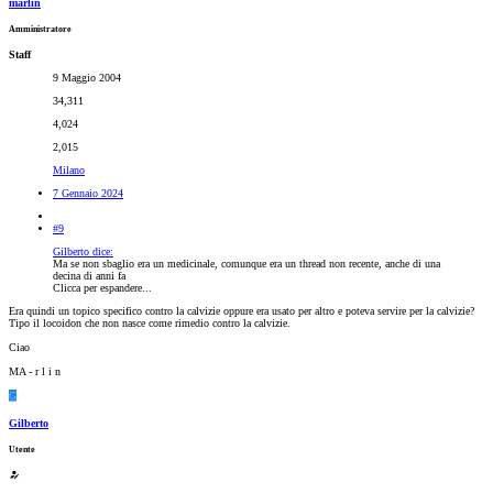
marlin
Amministratore
Staff
9 Maggio 2004
34,311
4,024
2,015
Milano
7 Gennaio 2024
#9
Gilberto dice:
Ma se non sbaglio era un medicinale, comunque era un thread non recente, anche di una
decina di anni fa
Clicca per espandere...
Era quindi un topico specifico contro la calvizie oppure era usato per altro e poteva servire per la calvizie?
Tipo il locoidon che non nasce come rimedio contro la calvizie.
Ciao
MA - r l i n
G
Gilberto
Utente