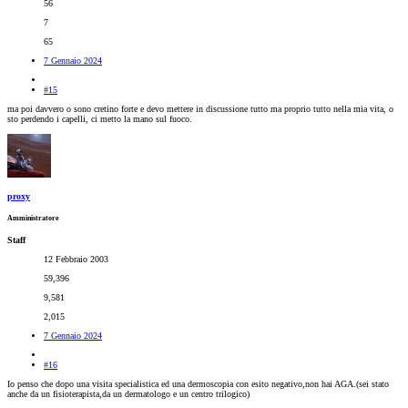
56
7
65
7 Gennaio 2024
#15
ma poi davvero o sono cretino forte e devo mettere in discussione tutto ma proprio tutto nella mia vita, o
sto perdendo i capelli, ci metto la mano sul fuoco.
proxy
Amministratore
Staff
12 Febbraio 2003
59,396
9,581
2,015
7 Gennaio 2024
#16
Io penso che dopo una visita specialistica ed una dermoscopia con esito negativo,non hai AGA.(sei stato
anche da un fisioterapista,da un dermatologo e un centro trilogico)