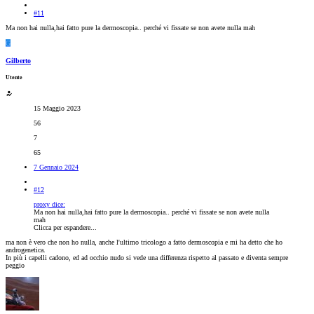
#11
Ma non hai nulla,hai fatto pure la dermoscopia.. perché vi fissate se non avete nulla mah
G
Gilberto
Utente
15 Maggio 2023
56
7
65
7 Gennaio 2024
#12
proxy dice:
Ma non hai nulla,hai fatto pure la dermoscopia.. perché vi fissate se non avete nulla
mah
Clicca per espandere...
ma non è vero che non ho nulla, anche l'ultimo tricologo a fatto dermoscopia e mi ha detto che ho
androgenetica.
In più i capelli cadono, ed ad occhio nudo si vede una differenza rispetto al passato e diventa sempre
peggio