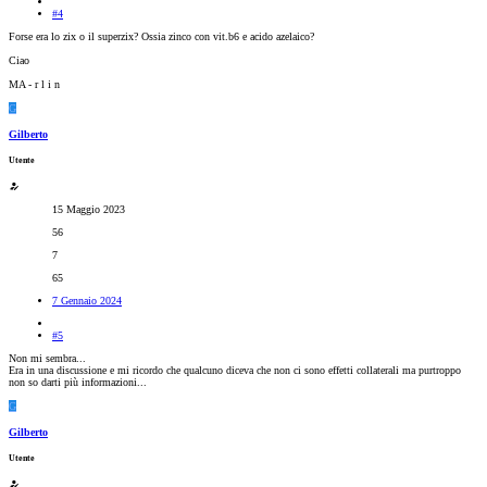
#4
Forse era lo zix o il superzix? Ossia zinco con vit.b6 e acido azelaico?
Ciao
MA - r l i n
G
Gilberto
Utente
15 Maggio 2023
56
7
65
7 Gennaio 2024
#5
Non mi sembra...
Era in una discussione e mi ricordo che qualcuno diceva che non ci sono effetti collaterali ma purtroppo
non so darti più informazioni...
G
Gilberto
Utente