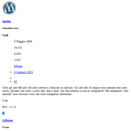
marlin
Amministratore
Staff
9 Maggio 2004
34,311
4,024
2,015
Milano
6 Gennaio 2024
#2
Tutti gli anti-dht più che altro servono a bloccare la calvizie. Gli anti-dht di origine non naturale non sono
molti, diciamo che sono i soliti due: fina e duta. Sai dire almeno se era un integratore? Ma integratori "non
naturali" non esistono visto che sono integratori alimentari.
Ciao
MA - r l i n
G
Gilberto
Utente