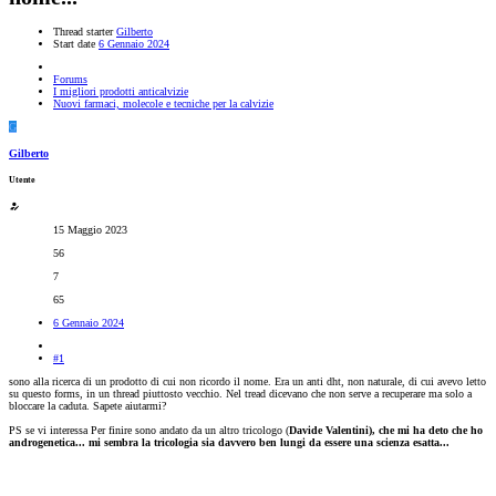
Thread starter
Gilberto
Start date
6 Gennaio 2024
Forums
I migliori prodotti anticalvizie
Nuovi farmaci, molecole e tecniche per la calvizie
G
Gilberto
Utente
15 Maggio 2023
56
7
65
6 Gennaio 2024
#1
sono alla ricerca di un prodotto di cui non ricordo il nome. Era un anti dht, non naturale, di cui avevo letto
su questo forms, in un thread piuttosto vecchio. Nel tread dicevano che non serve a recuperare ma solo a
bloccare la caduta. Sapete aiutarmi?
PS se vi interessa Per finire sono andato da un altro tricologo (
Davide Valentini), che mi ha deto che ho
androgenetica... mi sembra la tricologia sia davvero ben lungi da essere una scienza esatta...