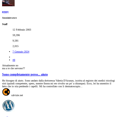
proxy
Amministratore
Staff
12 Febbraio 2003
59,396
9,581
2,015
7 Gennaio 2024
#8
Attualmente no
ma a te che servono??
Sono completamente perso... aiuto
Ho bisogno di aiuto. Sono andato dalla dottoressa Valeria D'Acunzo, iscritta al registro dei medici tricologi
sitri (quindi competente, spero, mentre finora mi ero rivolto un po' a chiunque). Ecco, lei ha smentito il
fatto che io stia perdendo i capelli. Mi ha controllato con li dermatoscopio...
calvizie.net